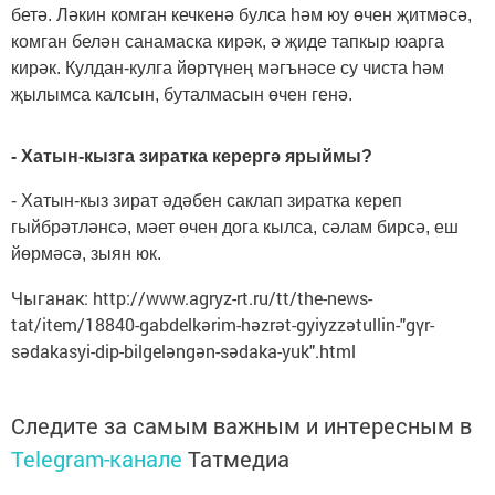
бетә. Ләкин комган кечкенә булса һәм юу өчен җитмәсә,
комган белән санамаска кирәк, ә җиде тапкыр юарга
кирәк. Кулдан-кулга йөртүнең мәгънәсе су чиста һәм
җылымса калсын, буталмасын өчен генә.
- Хатын-кызга зиратка керергә ярыймы?
- Хатын-кыз зират әдәбен саклап зиратка кереп
гыйбрәтләнсә, мәет өчен дога кылса, сәлам бирсә, еш
йөрмәсә, зыян юк.
Чыганак: http://www.agryz-rt.ru/tt/the-news-
tat/item/18840-gabdelkәrim-hәzrәt-gyiyzzәtullin-"gүr-
sәdakasyi-dip-bilgelәngәn-sәdaka-yuk".html
Следите за самым важным и интересным в
Telegram-канале
Татмедиа