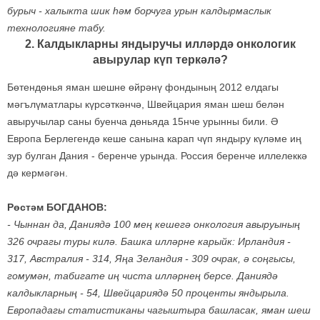
бурыч - халыкта шик һәм борчуга урын калдырмаслык
технологияне табу.
2. Калдыкларны яндыручы илләрдә онкологик
авырулар күп теркәлә?
Бөтендөнья яман шешне өйрәнү фондының 2012 елдагы
мәгълүматлары күрсәткәнчә, Швейцария яман шеш белән
авыручылар саны буенча дөньяда 15нче урынны били. Ә
Европа Берлегендә кеше санына карап чүп яндыру күләме иң
зур булган Дания - беренче урында. Россия беренче иллелеккә
дә кермәгән.
Рөстәм БОГДАНОВ:
-
Чыннан да, Даниядә 100 мең кешегә онкология авыруының
326 очрагы туры килә. Башка илләрне карыйк: Ирландия -
317, Австралия - 314, Яңа Зеландия - 309 очрак, ә соңгысы,
гомумән, табигате иң чиста илләрнең берсе. Даниядә
калдыкларның - 54, Швейцариядә 50 проценты яндырыла.
Европадагы статистиканы чагыштыра башласак, яман шеш