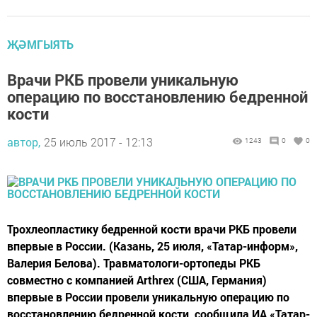
ҖӘМГЫЯТЬ
Врачи РКБ провели уникальную
операцию по восстановлению бедренной
кости
автор,
25 июль 2017 - 12:13
1243
0
0
Трохлеопластику бедренной кости врачи РКБ провели
впервые в России. (Казань, 25 июля, «Татар-информ»,
Валерия Белова). Травматологи-ортопеды РКБ
совместно с компанией Arthrex (США, Германия)
впервые в России провели уникальную операцию по
восстановлению бедренной кости, сообщила ИА «Татар-