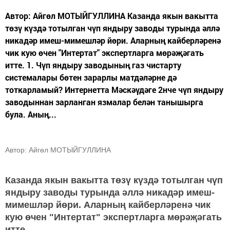
Автор: Айгөл МОТЫЙГУЛЛИНА Казанда якын вакытта
төзү күздә тотылган чүп яндыру заводы турында әллә
никадәр имеш-мимешләр йөри. Аларның кайберләренә
чик кую өчен "Интертат" экспертларга мөрәҗәгать
итте. 1. Чүп яндыру заводының газ чистарту
системалары бөтен зарарлы матдәләрне дә
тоткарламый? Интернетта Мәскәүдәге 2нче чүп яндыру
заводыннан зарланган язмалар белән танышырга
була. Аның...
Автор: Айгөл МОТЫЙГУЛЛИНА
Казанда якын вакытта төзү күздә тотылган чүп
яндыру заводы турында әллә никадәр имеш-
мимешләр йөри. Аларның кайберләренә чик
кую өчен "Интертат" экспертларга мөрәҗәгать
итте.