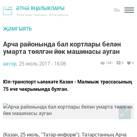
ӘТНӘ ЯҢАЛЫКЛАРЫ
16+
"Әтнә таңы" газетасы - Әтнә районы
ҖӘМГЫЯТЬ
Арча районында бал кортлары белән
умарта төялгән йөк машинасы ауган
автор,
25 июль 2017 - 16:06
1261
0
0
Юл-транспорт һәлакәте Казан - Малмыж трассасының
75 нче чакрымында булган.
(Казан, 25 июль, "Татар-информ"). Татарстанның Арча