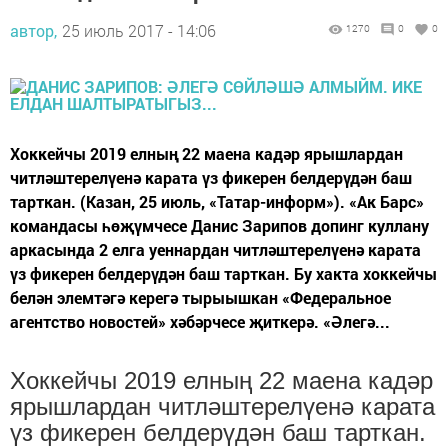
автор,
25 июль 2017 - 14:06
1270
0
0
Хоккейчы 2019 елның 22 маена кадәр ярышлардан
читләштерелүенә карата үз фикерен белдерүдән баш
тарткан. (Казан, 25 июль, «Татар-информ»). «Ак Барс»
командасы һөҗүмчесе Данис Зарипов допинг куллану
аркасында 2 елга уеннардан читләштерелүенә карата
үз фикерен белдерүдән баш тарткан. Бу хакта хоккейчы
белән элемтәгә керегә тырыышкан «Федеральное
агентство новостей» хәбәрчесе җиткерә. «Әлегә...
Хоккейчы 2019 елның 22 маена кадәр
ярышлардан читләштерелүенә карата
үз фикерен белдерүдән баш тарткан.