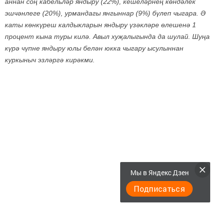
аннан соң кабельләр яндыру (22%), кешеләрнең көндәлек
эшчәнлеге (20%), урмандагы янгыннар (9%) бүлеп чыгара. Ә
каты көнкүреш калдыкларын яндыру үзәкләре өлешенә 1
процент кына туры килә. Авыл хуҗалыгында да шулай. Шуңа
күрә чүпне яндыру юлы белән юкка чыгару ысулыннан
куркыныч эзләргә кирәкми.
Мы в Яндекс Дзен
Подписаться