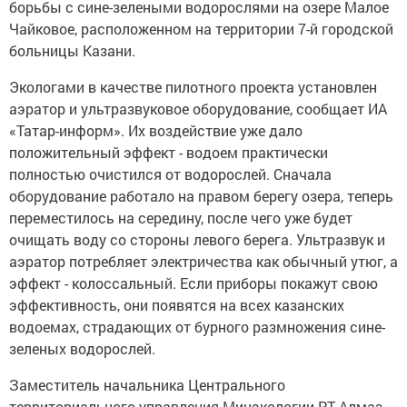
борьбы с сине-зелеными водорослями на озере Малое
Чайковое, расположенном на территории 7-й городской
больницы Казани.
Экологами в качестве пилотного проекта установлен
аэратор и ультразвуковое оборудование, сообщает ИА
«Татар-информ». Их воздействие уже дало
положительный эффект - водоем практически
полностью очистился от водорослей. Сначала
оборудование работало на правом берегу озера, теперь
переместилось на середину, после чего уже будет
очищать воду со стороны левого берега. Ультразвук и
аэратор потребляет электричества как обычный утюг, а
эффект - колоссальный. Если приборы покажут свою
эффективность, они появятся на всех казанских
водоемах, страдающих от бурного размножения сине-
зеленых водорослей.
Заместитель начальника Центрального
территориального управления Минэкологии РТ Алмаз