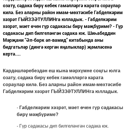
озату, сәдака бирү кебек гамәлләргә карата сораулар
килә. Без аларны район имам-мөхтәсибе Габделкәрим
хәзрәт ГЫЙЗЗӘТУЛЛИНга юлладык. - Габделкәрим
хәзрәт, мәет өчен гүр сәдакасы бирү мәҗбүриме? - Гүр
сәдакасы дип билгеләнгән сәдака юк. Шиһабеддин
Мәрҗани "Әл-барк әл-вамид" китабында аны
бидгатьләр (дингә кергән яңалыклар) җөмләсенә
кертә....
Кардәшләребездән еш кына мәрхүмне соңгы юлга
озату, сәдака бирү кебек гамәлләргә карата
сораулар килә. Без аларны район имам-мөхтәсибе
Габделкәрим хәзрәт ГЫЙЗЗӘТУЛЛИНга юлладык.
-
Габделкәрим хәзрәт, мәет өчен гүр сәдакасы
бирү мәҗбүриме?
- Гүр сәдакасы дип билгеләнгән сәдака юк.