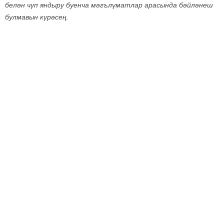
белән чүп яндыру буенча мәгълүматлар арасында бәйләнеш
булмавын күрәсең.