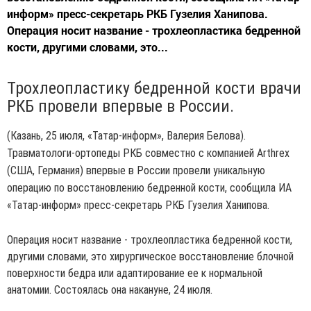
информ» пресс-секретарь РКБ Гузелия Ханипова.
Операция носит название - трохлеопластика бедренной
кости, другими словами, это...
Трохлеопластику бедренной кости врачи
РКБ провели впервые в России.
(Казань, 25 июля, «Татар-информ», Валерия Белова).
Травматологи-ортопеды РКБ совместно с компанией Arthrex
(США, Германия) впервые в России провели уникальную
операцию по восстановлению бедренной кости, сообщила ИА
«Татар-информ» пресс-секретарь РКБ Гузелия Ханипова.
Операция носит название - трохлеопластика бедренной кости,
другими словами, это хирургическое восстановление блочной
поверхности бедра или адаптирование ее к нормальной
анатомии. Состоялась она накануне, 24 июля.