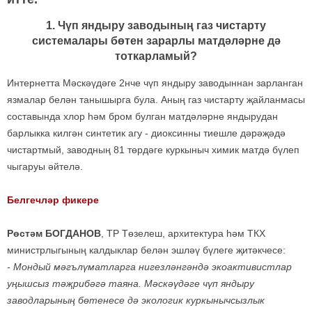
1. Чүп яндыру заводының газ чистарту
системалары бөтен зарарлы матдәләрне дә
тоткарламый?
Интернетта Мәскәүдәге 2нче чүп яндыру заводыннан зарланган
язмалар белән танышырга була. Аның газ чистарту җайланмасы
составында хлор һәм бром булган матдәләрне яндырудан
барлыкка килгән синтетик агу - диоксинны тиешле дәрәҗәдә
чистартмый, заводның 81 төрдәге куркыныч химик матдә бүлеп
чыгаруы әйтелә.
Белгечләр фикере
Рөстәм БОГДАНОВ
, ТР Төзелеш, архитектура һәм ТКХ
министрлыгының калдыклар белән эшләү бүлеге җитәкчесе:
- Мондый мәгълүматларга нигезләнгәндә экоактивистлар
уңышсыз тәҗрибәгә таяна. Мәскәүдәге чүп яндыру
заводларының бөтенесе дә экологик куркынычсызлык