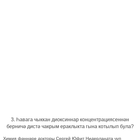
3. Һавага чыккан диоксиннар концентрациясеннән
берничә дистә чакрым ераклыкта гына котылып була?
Химия фәннәре докторы Сергей Юфит Нидерландта чүп