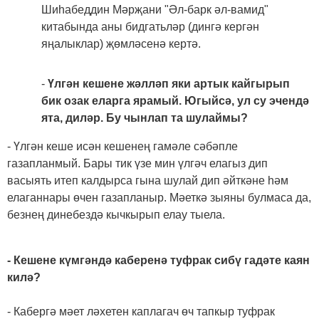
Шиһабеддин Мәрҗани "Әл-барк әл-вамид"
китабында аны бидгатьләр (дингә кергән
яңалыклар) җөмләсенә кертә.
-
Үлгән кешене жәлләп яки артык кайгырып
бик озак еларга ярамый. Югыйсә, ул су эчендә
ята, диләр. Бу чынлап та шулаймы?
- Үлгән кеше исән кешенең гамәле сәбәпле
газапланмый. Бары тик үзе мин үлгәч елагыз дип
васыять итеп калдырса гына шулай дип әйткәне һәм
елаганнары өчен газапланыр. Мәеткә зыяны булмаса да,
безнең динебездә кычкырып елау тыела.
- Кешене күмгәндә каберенә туфрак сибү гадәте каян
килә?
- Кабергә мәет ләхетен каплагач өч тапкыр туфрак