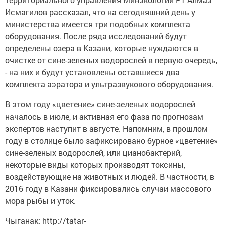
Исмагилов рассказал, что на сегодняшний день у
министерства имеется три подобных комплекта
оборудования. После ряда исследований будут
определены озера в Казани, которые нуждаются в
очистке от сине-зеленых водорослей в первую очередь,
- на них и будут установлены оставшиеся два
комплекта аэратора и ультразвукового оборудования.
В этом году «цветение» сине-зеленых водорослей
началось в июле, и активная его фаза по прогнозам
экспертов наступит в августе. Напомним, в прошлом
году в столице было зафиксировано бурное «цветение»
сине-зеленых водорослей, или цианобактерий,
некоторые виды которых производят токсины,
воздействующие на животных и людей. В частности, в
2016 году в Казани фиксировались случаи массового
мора рыбы и уток.
Чыганак: http://tatar-