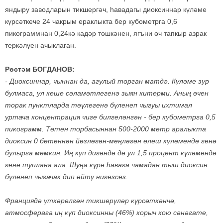
яндыру заводларын тикшергәч, һавадагы диоксиннар күләме
күрсәткече 24 чакрым ераклыкта бер кубометрга 0,6
пикограммнан 0,24кә кадәр төшкәнен, ягъни өч тапкыр азрак
теркәлүен ачыклаган.
Рөстәм БОГДАНОВ:
-
Диоксиннар, чыннан да, агулый торган матдә. Күләме зур
булмаса, ул кеше сәламәтлегенә зыян китерми. Аның өчен
торак пунктларда тәүлегенә бүленеп чыгуы ихтимал
уртача концентрация чиге билгеләнгән - бер кубометрга 0,5
пикограмм. Төтен торбасыннан 500-2000 метр аралыкта
диоксин 0 бөтеннән йөзләгән-меңләгән өлеш күләмендә генә
булырга мөмкин. Иң күп дигәндә дә ул 1,5 процент күләмендә
генә туплана ала. Шуңа күрә һавага чамадан тыш диоксин
бүленеп чыгачак дип әйтү нигезсез.
Франциядә үткәрелгән тикшерүләр күрсәткәнчә,
атмосферага иң күп диоксинны (46%) корыч кою сәнәгате,