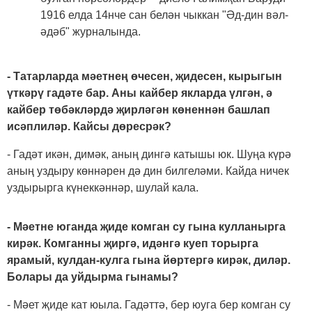
1916 елда 14нче сан белән чыккан "Әд-дин вәл-
әдәб" журналында.
- Татарларда мәетнең өчесен, җидесен, кырыгын
үткәрү гадәте бар. Аны кайбер якларда үлгән, ә
кайбер төбәкләрдә җирләгән көненнән башлап
исәплиләр. Кайсы дөресрәк?
- Гадәт икән, димәк, аның дингә катышы юк. Шуңа күрә
аның уздыру көннәрен дә дин билгеләми. Кайда ничек
уздырырга күнеккәннәр, шулай кала.
- Мәетне юганда җиде комган су гына кулланырга
кирәк. Комганны җиргә, идәнгә куеп торырга
ярамый, кулдан-кулга гына йөртергә кирәк, диләр.
Болары да уйдырма гынамы?
- Мәет җиде кат юыла. Гадәттә, бер юуга бер комган су