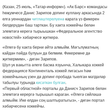
(Казан, 25 июль, «Татар-информ»). «Ак Барс» командасы
һөҗүмчесе Данис Зарипов допинг куллану аркасында 2
елга уеннардан
читләштерелүенә
карата үз фикерен
белдерүдән баш тарткан. Бу хакта хоккейчы белән
элемтәгә керегә тырыышкан «Федеральное агентство
новостей» хәбәрчесе җиткерә.
«Әлегә бу хакта берни әйтә алмыйм. Мәгълүматның
кайдан пәйда булуын да белмим. Фикеремне дә
җиткермим», - дигән Зарипов.
Шул ук вакытта әлеге басма язуынча, Халыкара хоккей
федерациясе Континенталь хоккей лигасын һәм
хоккейчының үзен дә допинг-пробада тыелган матдәләр
табылуы турында
кисәткән булган
.
«Первый областной» порталы да Данисч Зарипов белән
элемтәгә керергә тырышып караган. «Әлегә сөйләшә
алмыйм. Ике елдан соң шалтыратыгыз», - дигән портал
хәбәрчесенә хоккейчы.