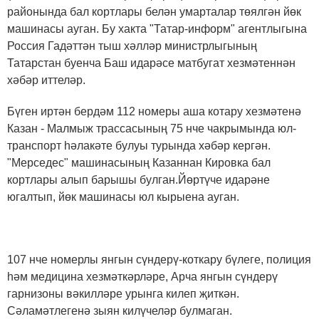
районында бал кортлары белән умарталар төялгән йөк
машинасы ауган. Бу хакта "Татар-информ" агентлыгына
Россия Гадәттән тыш хәлләр министрлыгының
Татарстан буенча Баш идарәсе матбугат хезмәтеннән
хәбәр иттеләр.
Бүген иртән бердәм 112 номеры аша котару хезмәтенә
Казан - Малмыж трассасының 75 нче чакрымында юл-
транспорт һәлакәте булуы турында хәбәр кергән.
"Мерседес" машинасының Казаннан Кировка бал
кортлары алып барышы булган.Йөртүче идарәне
югалтып, йөк машинасы юл кырыена ауган.
107 нче номерлы янгын сүндерү-коткару бүлеге, полиция
һәм медицина хезмәткәрләре, Арча янгын сүндерү
гарнизоны вәкилләре урынга килеп җиткән.
Сәламәтлегенә зыян килүчеләр булмаган.