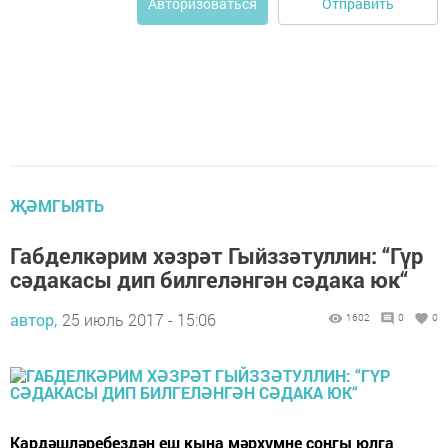
Отправить
Авторизоваться
ҖӘМГЫЯТЬ
Габделкәрим хәзрәт Гыйззәтуллин: “Гүр
сәдакасы дип билгеләнгән сәдака юк“
автор,
25 июль 2017 - 15:06
1602
0
0
Кардәшләребездән еш кына мәрхүмне соңгы юлга