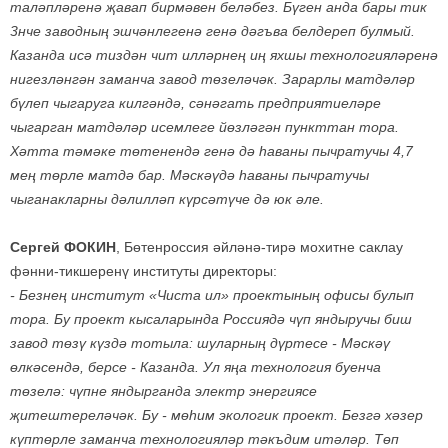
таләпләренә җавап бирмәвен беләбез. Бүген анда бары тик
3нче заводның эшчәнлегенә генә дәгъва белдереп булмый.
Казанда исә тиздән чит илләрнең иң яхшы технологияләренә
нигезләнгән заманча завод төзеләчәк. Зарарлы матдәләр
бүлеп чыгаруга килгәндә, сәнәгать предприятиеләре
чыгарган матдәләр исемлеге йөзләгән пункттан тора.
Хәтта тәмәке төтенендә генә дә һаваны пычратучы 4,7
мең төрле матдә бар. Мәскәүдә һаваны пычратучы
чыганакларны дәлилләп күрсәтүче дә юк әле.
Сергей ФОКИН
, Бөтенроссия әйләнә-тирә мохитне саклау
фәнни-тикшеренү институты директоры:
- Безнең институт «Чиста ил» проектының офисы булып
тора. Бу проект кысаларында Россиядә чүп яндыручы биш
завод төзү күздә тотыла: шуларның дүртесе - Мәскәү
өлкәсендә, берсе - Казанда. Ул яңа технология буенча
төзелә: чүпне яндырганда электр энергиясе
җитештереләчәк. Бу - мөһим экологик проект. Безгә хәзер
күптөрле заманча технологияләр тәкъдим итәләр. Төп