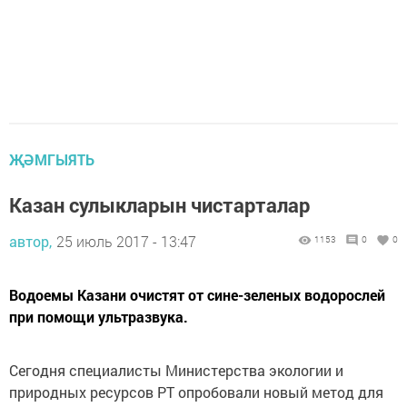
ҖӘМГЫЯТЬ
Казан сулыкларын чистарталар
автор,
25 июль 2017 - 13:47
1153
0
0
Водоемы Казани очистят от сине-зеленых водорослей
при помощи ультразвука.
Сегодня специалисты Министерства экологии и
природных ресурсов РТ опробовали новый метод для