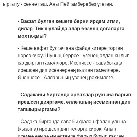
ыргыту - сөннәт эш. Аны Пәйгамбәребез үтәгән.
-
Вафат булган кешегә берни ярдәм итми,
диләр. Тик шулай да алар безнең догаларга
мохтаҗмы?
- Кеше вафат булгач аңа файда китерә торган
нәрсә өчәү. Шуның беррсе - үзенең алдан кылып
калдырган гамәлләре. Икенчесе - савабы аңа
ирешсен дип исәннәрнең кылган гамәлләре.
Өченчесе - Аллаһының үзенең рәхимлеге.
-
Сәдаканы биргәндә әрвахлар рухына барып
ирешсен дияргәме, әллә аның исеменнән дип
тапшырыргамы?
- Сәдака биргәндә савабы фәлән фәлән улына
(кызына) ирешсен дип теләргә кирәк. Аның
исеменнән аның өстендә фарыз булып калган