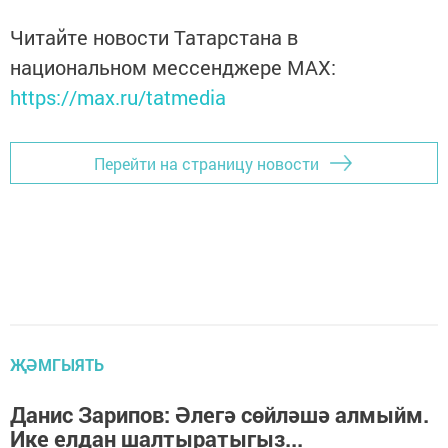
Читайте новости Татарстана в
национальном мессенджере MАХ:
https://max.ru/tatmedia
Перейти на страницу новости
ҖӘМГЫЯТЬ
Данис Зарипов: Әлегә сөйләшә алмыйм.
Ике елдан шалтыратыгыз...