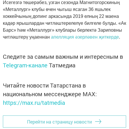
Исегезгә төшерәбез, узган сезонда Магнитогорскиның
«Металлург» клубы өчен чыгыш ясаган 36 яшьлек
хоккейчының допинг аркасында 2019 елның 22 маена
кадәр ярышлардан читләштерелелүе билгеле булды. «Ак
Барс» һәм «Металлург» клублары берлектә Зариповны
читләштерү уңаеннан
апелляция әзерләвен җиткерде
.
Следите за самым важным и интересным в
Telegram-канале
Татмедиа
Читайте новости Татарстана в
национальном мессенджере MАХ:
https://max.ru/tatmedia
Перейти на страницу новости