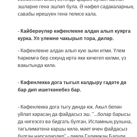
эшләрне генә эшләп була. Ә нәфел сәдакаларның
савабы ирешүен генә телисе кала.
-
Кайберәүләр кәфенлекне алдан алып куярга
курка. Ул үлемне чакырып тора, диләр.
- Кәфенлекне алдан алып кую зыян итми. Үлем
һәркемгә бер секунд иртә яки кичегеп килми, үз
вакытында килә.
-
Кәфенлеккә дога тыгып калдыру гадәте дә
бар дип ишеткәнебез бар.
- Кәфенлеккә дога тыгу диндә юк. Акыл белән
уйлап карасаң да файдасыз эш. "...болар барысы
да нигезсез вә бидгать булган, Исламның рухына,
тәгълимәтенә каршы килә, мәет өчен файдасыз
булган нәрсәләрдер" - диелә Галимҗан Баруди