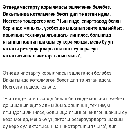
Әтнәдә чистарту корылмасы эшләгәнен беләбез.
Вакытында көтелмәгән бәхет дип тә язган идем.
Исегезгә төшерегез әле: "Чын инде, спиртзавод белән
бер инде монысы, үзебез дә ышанып җитә алмыйбыз,
авылның техникум ягындагы линиясе, больница
ягыннан килгән шакшы су керә монда, менә бу уң
яктагы резервуарларга шакшы су керә сул
яктагысыннан чистартылып чыга",...
Әтнәдә чистарту корылмасы эшләгәнен беләбез.
Вакытында көтелмәгән бәхет дип тә язган идем.
Исегезгә төшерегез әле:
"Чын инде, спиртзавод белән бер инде монысы, үзебез
дә ышанып җитә алмыйбыз, авылның техникум
ягындагы линиясе, больница ягыннан килгән шакшы су
керә монда, менә бу уң яктагы резервуарларга шакшы
су керә сул яктагысыннан чистартылып чыга", дип