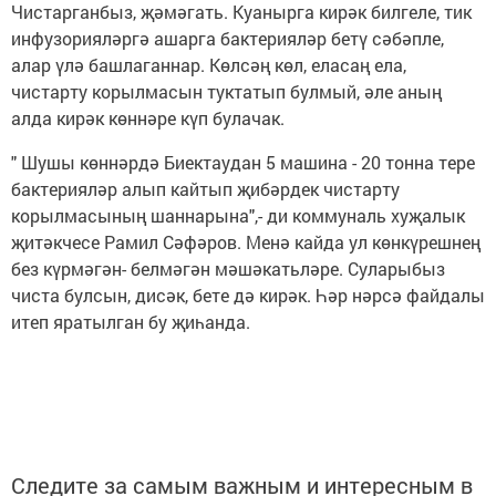
Чистарганбыз, җәмәгать. Куанырга кирәк билгеле, тик
инфузорияләргә ашарга бактерияләр бетү сәбәпле,
алар үлә башлаганнар. Көлсәң көл, еласаң ела,
чистарту корылмасын туктатып булмый, әле аның
алда кирәк көннәре күп булачак.
" Шушы көннәрдә Биектаудан 5 машина - 20 тонна тере
бактерияләр алып кайтып җибәрдек чистарту
корылмасының шаннарына",- ди коммуналь хуҗалык
җитәкчесе Рамил Сәфәров. Менә кайда ул көнкүрешнең
без күрмәгән- белмәгән мәшәкатьләре. Суларыбыз
чиста булсын, дисәк, бете дә кирәк. Һәр нәрсә файдалы
итеп яратылган бу җиһанда.
Следите за самым важным и интересным в