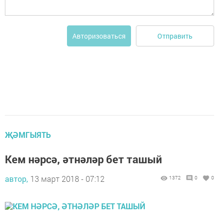
Отправить
Авторизоваться
ҖӘМГЫЯТЬ
Кем нәрсә, әтнәләр бет ташый
автор,
13 март 2018 - 07:12
1372
0
0