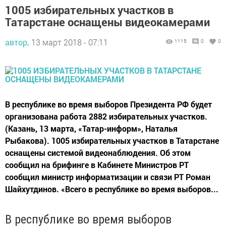
1005 избирательных участков в
Татарстане оснащены видеокамерами
автор,
13 март 2018 - 07:11
1115
0
0
В республике во время выборов Президента РФ будет
организована работа 2882 избирательных участков.
(Казань, 13 марта, «Татар-информ», Наталья
Рыбакова). 1005 избирательных участков в Татарстане
оснащены системой видеонаблюдения. Об этом
сообщил на брифинге в Кабинете Министров РТ
сообщил министр информатизации и связи РТ Роман
Шайхутдинов. «Всего в республике во время выборов...
В республике во время выборов