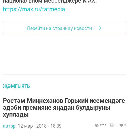
национальном мессенджере MАХ:
https://max.ru/tatmedia
Перейти на страницу новости
ҖӘМГЫЯТЬ
Рөстәм Миңнеханов Горький исемендәге
әдәби премияне яңадан булдыруны
хуплады
автор,
12 март 2018 - 18:09
1211
0
0