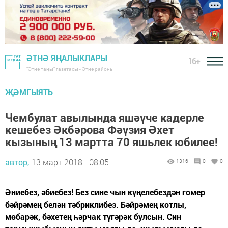
ӘТНӘ ЯҢАЛЫКЛАРЫ
16+
"Әтнә таңы" газетасы - Әтнә районы
ҖӘМГЫЯТЬ
Чембулат авылында яшәүче кадерле
кешебез Әкбәрова Фәүзия Әхет
кызының 13 мартта 70 яшьлек юбилее!
автор,
13 март 2018 - 08:05
1316
0
0
Әниебез, әбиебез! Без сине чын күңелебездән гомер
бәйрәмең белән тәбриклибез. Бәйрәмең котлы,
мөбарәк, бәхетең һәрчак түгәрәк булсын. Син