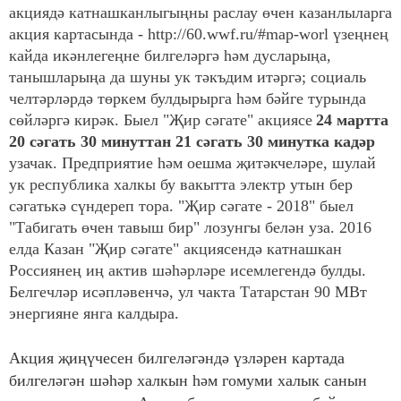
акциядә катнашканлыгыңны раслау өчен казанлыларга
акция картасында - http://60.wwf.ru/#map-worl үзеңнең
кайда икәнлегеңне билгеләргә һәм дусларыңа,
танышларыңа да шуны ук тәкъдим итәргә; социаль
челтәрләрдә төркем булдырырга һәм бәйге турында
сөйләргә кирәк.
Быел "Җир сәгате" акциясе
24 мартта
20 сәгать 30 минуттан 21 сәгать 30 минутка кадәр
узачак. Предприятие һәм оешма җитәкчеләре, шулай
ук республика халкы бу вакытта электр утын бер
сәгатькә сүндереп тора. "Җир сәгате - 2018" быел
"Табигать өчен тавыш бир" лозунгы белән уза.
2016
елда Казан "Җир сәгате" акциясендә катнашкан
Россиянең иң актив шәһәрләре исемлегендә булды.
Белгечләр исәпләвенчә, ул чакта Татарстан 90 МВт
энергияне янга калдыра.
Акция җиңүчесен билгеләгәндә үзләрен картада
билгеләгән шәһәр халкын һәм гомуми халык санын