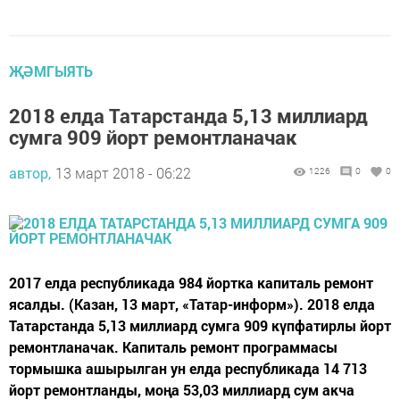
ҖӘМГЫЯТЬ
2018 елда Татарстанда 5,13 миллиард
сумга 909 йорт ремонтланачак
автор,
13 март 2018 - 06:22
1226
0
0
2017 елда республикада 984 йортка капиталь ремонт
ясалды. (Казан, 13 март, «Татар-информ»). 2018 елда
Татарстанда 5,13 миллиард сумга 909 күпфатирлы йорт
ремонтланачак. Капиталь ремонт программасы
тормышка ашырылган ун елда республикада 14 713
йорт ремонтланды, моңа 53,03 миллиард сум акча