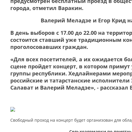
предусмотрен бесплатный проезд в общес
города, отметил Варакин.
Валерий Меладзе и Егор Крид н
В день выборов с 17.00 до 22.00 на террит
состоится ставший уже традиционным кон
проголосовавших граждан.
«Для всех посетителей, а их ожидается бо
сцене пройдет концерт, в котором примут
группы республики. Хедлайнерами мероп
российские и татарстанские исполнители 
Салават и Валерий Меладзе», - рассказал 
Свободный проход на концерт будет организован для обла
Сельхозярмарки по приятн