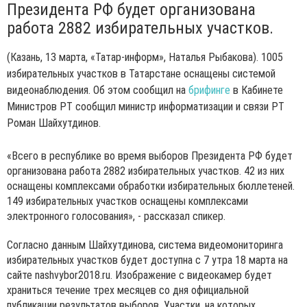
Президента РФ будет организована
работа 2882 избирательных участков.
(Казань, 13 марта, «Татар-информ», Наталья Рыбакова). 1005
избирательных участков в Татарстане оснащены системой
видеонаблюдения. Об этом сообщил на
брифинге
в Кабинете
Министров РТ сообщил министр информатизации и связи РТ
Роман Шайхутдинов.
«Всего в республике во время выборов Президента РФ будет
организована работа 2882 избирательных участков. 42 из них
оснащены комплексами обработки избирательных бюллетеней.
149 избирательных участков оснащены комплексами
электронного голосования», - рассказал спикер.
Согласно данным Шайхутдинова, система видеомониторинга
избирательных участков будет доступна с 7 утра 18 марта на
сайте nashvybor2018.ru. Изображение с видеокамер будет
храниться течение трех месяцев со дня официальной
публикации результатов выборов. Участки, на которых