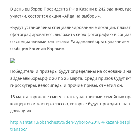
В день выборов Президента РФ в Казани в 242 зданиях, г
участки, состоится акция «Айда на выборы».
«Будут установлены специализированные локации, плакат
сфотографироваться, выложить свою фотографию в социаль
со специальными хэштегами #айданавыборы с указанием го
сообщил Евгений Варакин.
Победители и призеры будут определены на основании на
айданавыборы.рф с 20 по 25 марта. Среди призов будут iPh
гироскутеры, велосипеды и прочие призы, отметил он.
18 марта горожане смогут стать участниками семейных п
концертов и мастер-классов, которые будут проходить на 
докладчик.
http://sntat.ru/obshchestvo/den-vyborov-2018-v-kazani-bes
transpo/