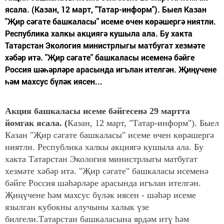
ясала. (Казан, 12 март, "Татар-информ"). Быел Казан
"Җир сәгате башкаласы" исеме өчен көрәшергә ниятли.
Республика халкы акциягә кушыла ала. Бу хакта
Татарстан Экология министрлыгы матбугат хезмәте
хәбәр итә. "Җир сәгате" башкаласы исеменә бәйге
Россия шәһәрләре арасында игълан ителгән. Җиңүчене
һәм махсус бүләк иясен...
Акция башкаласы исеме бәйгесенә 29 мартта
йомгак ясала. (
Казан, 12 март, "Татар-информ"). Быел
Казан "Җир сәгате башкаласы" исеме өчен көрәшергә
ниятли. Республика халкы акциягә кушыла ала. Бу
хакта Татарстан Экология министрлыгы матбугат
хезмәте хәбәр итә.
"Җир сәгате" башкаласы исеменә
бәйге Россия шәһәрләре арасын
да игълан ителгән.
Җиңүчене һәм махсус бүләк иясен - шәһәр исеме
язылган кубокны алучыны халык үзе
билгели.
Татарстан башкаласына ярдәм итү һәм