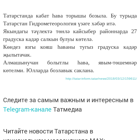
Татарстанда кабат һава торышы бозыла. Бу турыда
Татарстан Гидрометеорология үзәге хәбәр итә.
Якындагы тәүлектә төнлә кайсыбер районнарда 27
градуска кадәр салкын булуы көтелә.
Көндез язгы кояш һаваны тугыз градуска кадәр
җылытачак.
Алмашынучан болытлы һава, явым-төшемнәр
көтелми. Юлларда бозлавык саклана.
http://tatar-inform.tatar/news/2018/03/12/159611/
Следите за самым важным и интересным в
Telegram-канале
Татмедиа
Читайте новости Татарстана в