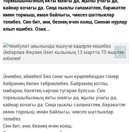
тормышыбызның якты маягы да, җылы учагы да,
кайнар кочагы да. Сиңа нык­лы сәламәтлек, бәрәкәтле
имин тормыш, иман байлыгы, чиксез шатлыклар
телибез. Син бит, әни, безнең өчен кояш, Синнән нурлар
алып яшибез. Озак...
Әниебез, әбиебез! Без сине чын күңелебездән гомер
бәйрәмең белән тәбриклибез. Бәйрәмең котлы,
мөбарәк, бәхетең һәрчак түгәрәк булсын. Син
тормышыбызның якты маягы да, җылы учагы да,
кайнар кочагы да. Сиңа нык­лы сәламәтлек, бәрәкәтле
имин тормыш, иман байлыгы, чиксез шатлыклар
телибез.
Син бит, әни, безнең өчен кояш,