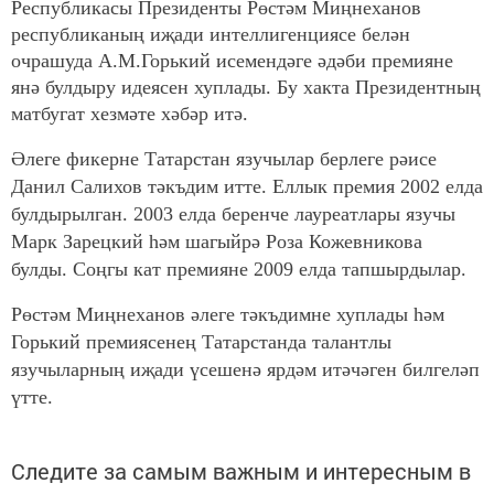
Республикасы Президенты Рөстәм Миңнеханов
республиканың иҗади интеллигенциясе белән
очрашуда А.М.Горький исемендәге әдәби премияне
янә булдыру идеясен хуплады. Бу хакта Президентның
матбугат хезмәте хәбәр итә.
Әлеге фикерне Татарстан язучылар берлеге рәисе
Данил Салихов тәкъдим итте. Еллык премия 2002 елда
булдырылган. 2003 елда беренче лауреатлары язучы
Марк Зарецкий һәм шагыйрә Роза Кожевникова
булды. Соңгы кат премияне 2009 елда тапшырдылар.
Рөстәм Миңнеханов әлеге тәкъдимне хуплады һәм
Горький премиясенең Татарстанда талантлы
язучыларның иҗади үсешенә ярдәм итәчәген билгеләп
үтте.
Следите за самым важным и интересным в