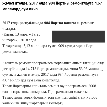
җәлеп ителде. 2017 елда 984 йортны ремонтлауга 4,67
миллиард сум акча...
2017 елда республикада 984 йортка капиталь ремонт
ясалды
.
(Казан, 13 март, «Татар-
информ»). 2018 елда
Татарстанда 5,13 миллиард сумга 909 күпфатирлы йорт
ремонтланачак.
Капиталь ремонт программасы тормышка ашырылган ун елда
республикада 14 713 йорт ремонтланды, моңа 53,03 миллиард
сум акча җәлеп ителде. 2017 елда 984 йортны ремонтлауга
4,67 миллиард сум акча юнәлтелде.
Торак йортларны капиталь ремонтлау программасы 2008
елдан тормышка ашырыла. Программаның максаты -
Татарстанда торак фондын торгызу һәм сыйфатын күтәрү,
халыкның яшәү шартларын яхшырту.