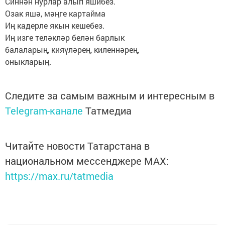
Синнән нурлар алып яшибез.
Озак яшә, мәңге картайма
Иң кадерле якын кешебез.
Иң изге теләкләр белән барлык
балаларың, кияүләрең, киленнәрең,
оныкларың.
Следите за самым важным и интересным в
Telegram-канале
Татмедиа
Читайте новости Татарстана в
национальном мессенджере MАХ:
https://max.ru/tatmedia