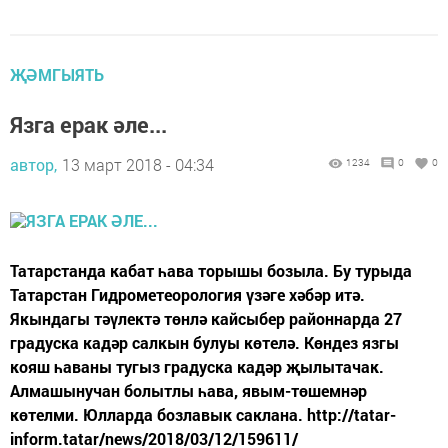
ҖӘМГЫЯТЬ
Язга ерак әле...
автор,
13 март 2018 - 04:34
1234
0
0
Татарстанда кабат һава торышы бозыла. Бу турыда
Татарстан Гидрометеорология үзәге хәбәр итә.
Якындагы тәүлектә төнлә кайсыбер районнарда 27
градуска кадәр салкын булуы көтелә. Көндез язгы
кояш һаваны тугыз градуска кадәр җылытачак.
Алмашынучан болытлы һава, явым-төшемнәр
көтелми. Юлларда бозлавык саклана. http://tatar-
inform.tatar/news/2018/03/12/159611/