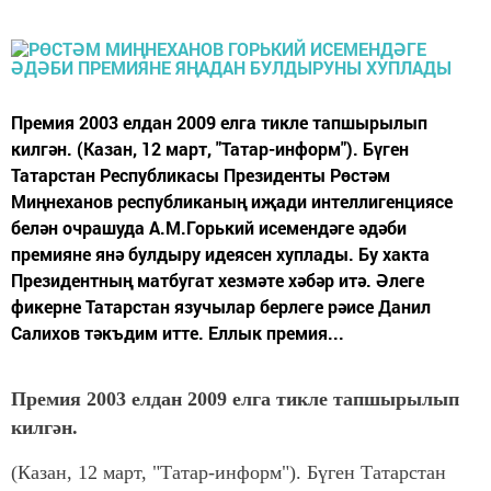
Премия 2003 елдан 2009 елга тикле тапшырылып
килгән. (Казан, 12 март, "Татар-информ"). Бүген
Татарстан Республикасы Президенты Рөстәм
Миңнеханов республиканың иҗади интеллигенциясе
белән очрашуда А.М.Горький исемендәге әдәби
премияне янә булдыру идеясен хуплады. Бу хакта
Президентның матбугат хезмәте хәбәр итә. Әлеге
фикерне Татарстан язучылар берлеге рәисе Данил
Салихов тәкъдим итте. Еллык премия...
Премия 2003 елдан 2009 елга тикле тапшырылып
килгән.
(Казан, 12 март, "Татар-информ"). Бүген Татарстан