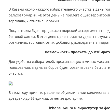
В Казани около каждого избирательного участка в день го
сельхозярмарки. «В этот день на прилегающих территори
торговля», - отметил Варакин.
Покупателям будет предложен широкий ассортимент проду
бытовой химии. В этот день цены приятно удивят покупате
розничных торговых сетях, добавил руководитель аппарат
Возможность проехать до избират
Для удобства избирателей, проживающих в жилых массив
голосования, в день выборов будет организована бесплат
участки.
В этом году принято решение об увеличении количества ав
доведено до 56 единиц, отметил докладчик.
iPhone, GoPro и гироскутер за фо