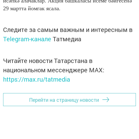
исәпкә алачаклар. Акция башкаласы исеме бәйгесенә
29 мартта йомгак ясала.
Следите за самым важным и интересным в
Telegram-канале
Татмедиа
Читайте новости Татарстана в
национальном мессенджере MАХ:
https://max.ru/tatmedia
Перейти на страницу новости