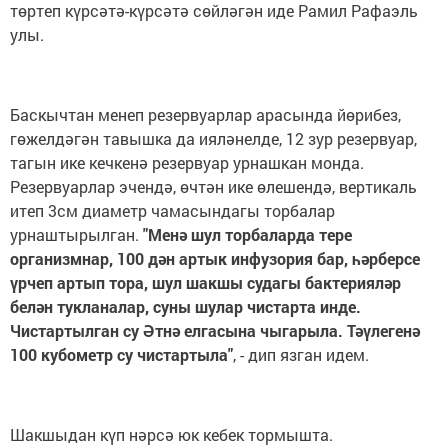
төртеп күрсәтә-күрсәтә сөйләгән иде Рамил Рафаэль
улы.
Баскычтан менеп резервуарлар арасында йөрибез,
гөжелдәгән тавышка да ияләнелде, 12 зур резервуар,
тагын ике кечкенә резервуар урнашкан монда.
Резервуарлар эчендә, өчтән ике өлешендә, вертикаль
итеп 3см диаметр чамасындагы торбалар
урнаштырылган.
"Менә шул торбаларда тере
организмнар, 100 дән артык инфузория бар, һәрберсе
үрчеп артып тора, шул шакшы судагы бактерияләр
белән тукланалар, суны шулар чистарта инде.
Чистартылган су Әтнә елгасына чыгарыла. Тәүлегенә
100 кубометр су чистартыла"
, - дип язган идем.
Шакшыдан күп нәрсә юк кебек тормышта.