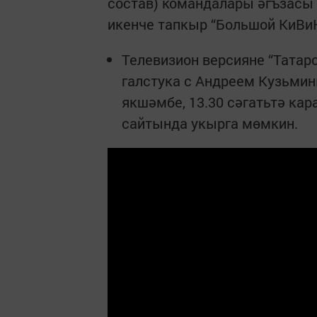
состав) командалары әгъзасы 
икенче тапкыр “Большой КиВиН
Телевизион версияне “Татар
галстука с Андреем Кузьми
якшәмбе, 13.30 сәгатьтә кар
сайтында укырга мөмкин.