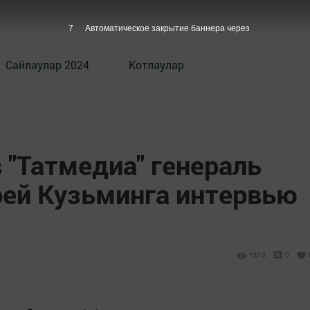
6
Автоматическое закрытие баннера через
Сайлаулар 2024
Котлаулар
 "Татмедиа" генераль
ей Кузьминга интервью
1613
0