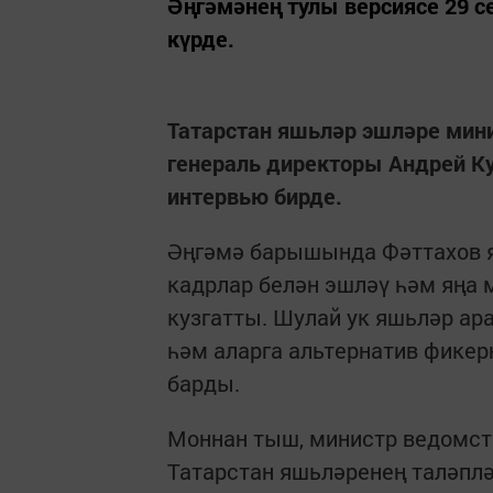
Әңгәмәнең тулы версиясе 29 с
күрде.
Татарстан яшьләр эшләре мин
генераль директоры Андрей К
интервью бирде.
Әңгәмә барышында Фәттахов 
кадрлар белән эшләү һәм яң
кузгатты. Шулай ук яшьләр а
һәм аларга альтернатив фикер
барды.
Моннан тыш, министр ведомст
Татарстан яшьләренең таләплә