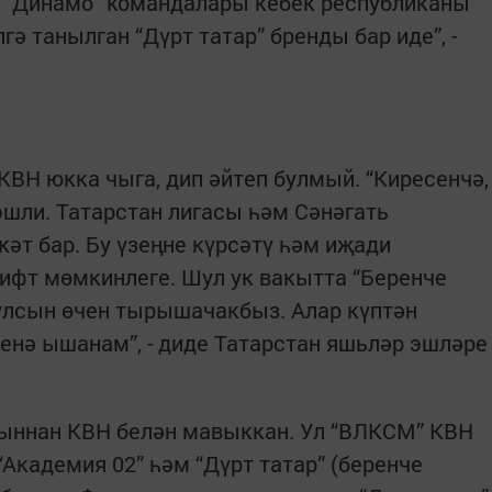
", "Динамо" командалары кебек республиканы
гә танылган “Дүрт татар” бренды бар иде”, -
КВН юкка чыга, дип әйтеп булмый. “Киресенчә,
эшли. Татарстан лигасы һәм Сәнәгать
әт бар. Бу үзеңне күрсәтү һәм иҗади
лифт мөмкинлеге. Шул ук вакытта “Беренче
улсын өчен тырышачакбыз. Алар күптән
енә ышанам”, - диде Татарстан яшьләр эшләре
ыннан КВН белән мавыккан. Ул “ВЛКСМ” КВН
Академия 02” һәм “Дүрт татар” (беренче