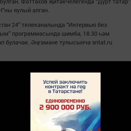
булган. Фәттахов җитәкчелегендә “Дүрт татар”
”ны яулый алган.
стан 24” телеканалында “Интервью без
ным” программасында шимбә, 18.30 һәм
ап булачак. Әңгәмәне тулысынча sntat.ru