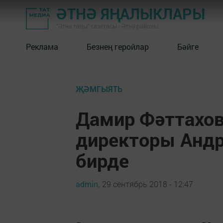
ӘТНӘ ЯҢАЛЫКЛАРЫ
"Әтнә таңы" газетасы - Әтнә районы
Реклама
Безнең геройлар
Бәйге
ҖӘМГЫЯТЬ
Дамир Фәттахов
директоры Андр
бирде
admin,
29 сентябрь 2018 - 12:47