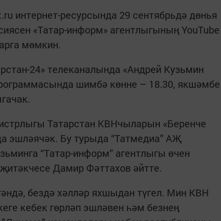
t.ru интернет-ресурсында 29 сентябрьдә дөнья
сиясен «Татар-информ» агентлыгының YouTube
арга мөмкин.
арстан-24» телеканалында «Андрей Кузьмин
программасында шимбә көнне – 18.30, якшәмбе
ыгачак.
нистрлыгы Татарстан КВНчыларын «Беренче
да эшләячәк. Бу турыда “Татмедиа” АҖ
зьминга “Татар-информ” агентлыгы өчен
 җитәкчесе Дамир Фәттахов әйтте.
әндә, бездә хәлләр яхшыдан түгел. Мин КВН
ге кебек гөрләп эшләвен һәм безнең