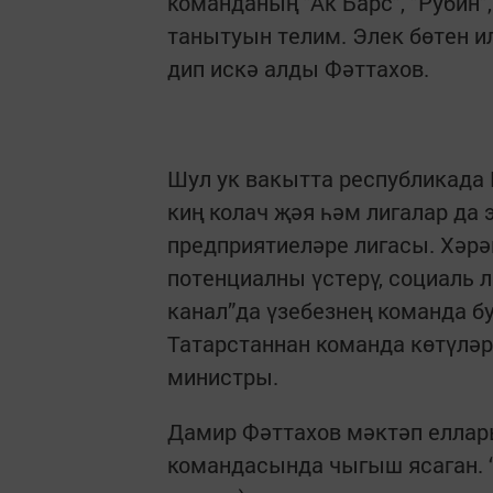
команданың "Ак Барс", "Рубин
танытуын телим. Элек бөтен ил
дип искә алды Фәттахов.
Шул ук вакытта республикада 
киң колач җәя һәм лигалар да 
предприятиеләре лигасы. Хәрәк
потенциалны үстерү, социаль 
канал”да үзебезнең команда б
Татарстаннан команда көтүләр
министры.
Дамир Фәттахов мәктәп еллар
командасында чыгыш ясаган. “