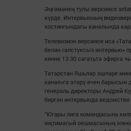
Әңгәмәнең тулы версиясе snta
күрде. Интервьюның видеовер
хостингындагы каналында кар
Телевизион версиясе исә «Тат
белән галстуксыз интервью» 
көнне 13.30 сәгатьтә эфирга ч
Татарстан Яшьләр эшләре ми
канал»га этәрү өчен барысын 
генераль директоры Андрей Ку
биргән интервьюда ведомство
“Югары лига командасына килг
иҗтимагый оешмасының элекке