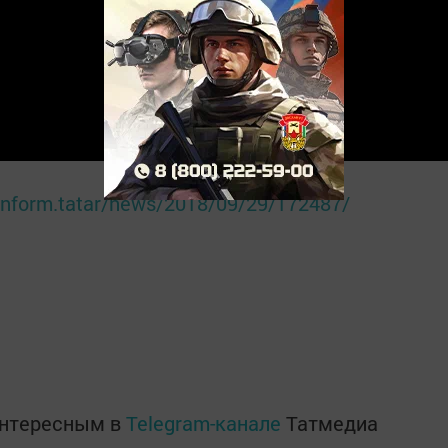
r-inform.tatar/news/2018/09/29/172487/
интересным в
Telegram-канале
Татмедиа