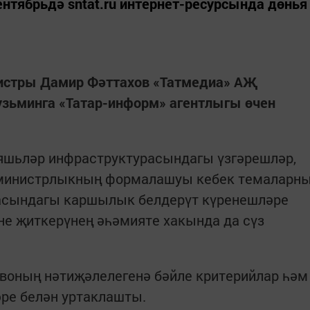
ентябрьдә sntat.ru интернет-ресурсында дөнья
истры Дамир Фәттахов «Татмедиа» АҖ
узьминга «Татар-информ» агентлыгы өчен
яшьләр инфраструктурасындагы үзгәрешләр,
а министрлыкның формалашуы кебек темаларн
расындагы каршылык белдерүт күренешләре
не җиткерүнең әһәмияте хакында да сүз
воның нәтиҗәлелегенә бәйле критерийлар һәм
ре белән уртаклашты.