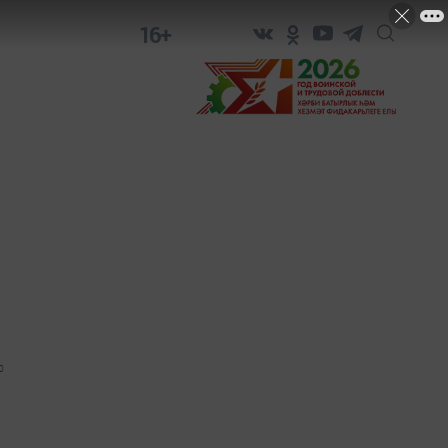
16+
0