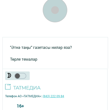
"Әтнә таңы" газетасы ниләр яза?
Төрле темалар
Телефон АО «ТАТМЕДИА»:
(843) 222 09 84
16+