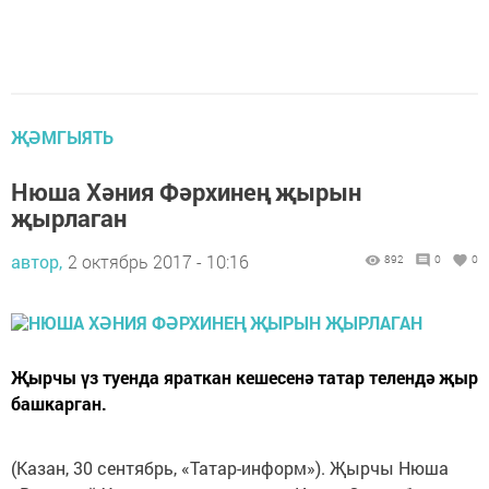
ҖӘМГЫЯТЬ
Нюша Хәния Фәрхинең җырын
җырлаган
автор,
2 октябрь 2017 - 10:16
892
0
0
Җырчы үз туенда яраткан кешесенә татар телендә җыр
башкарган.
(Казан, 30 сентябрь, «Татар-информ»). Җырчы Нюша