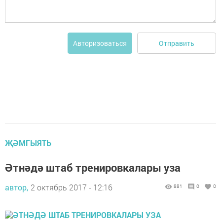
Отправить
Авторизоваться
ҖӘМГЫЯТЬ
Әтнәдә штаб тренировкалары уза
автор,
2 октябрь 2017 - 12:16
881
0
0