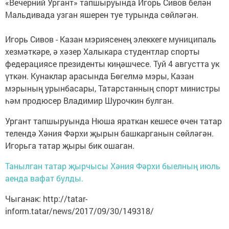
«Вечерний Ургант» тапшыруында Игорь Сивов белән
Мальдивада узган яшерен туе турында сөйләгән.
Игорь Сивов - Казан мэриясенең элеккеге муниципаль
хезмәткәре, ә хәзер Халыкара студентлар спорты
федерациясе президенты киңәшчесе. Туй 4 августта ук
үткән. Кунаклар арасында Бөгелмә мэры, Казан
мэрының урынбасары, Татарстанның спорт министры
һәм продюсер Владимир Шурочкин булган.
Ургант тапшыруында Нюша яраткан кешесе өчен татар
телендә Хәния Фәрхи җырын башкарганын сөйләгән.
Игорьга татар җыры бик ошаган.
Танылган татар җырчысы Хәния Фәрхи быелның июль
аенда вафат булды.
Чыганак: http://tatar-
inform.tatar/news/2017/09/30/149318/