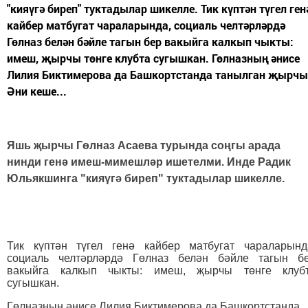
"кияүгә биреп" туктадылар шикелле. Тик күптән түгел ген
кайбер матбугат чараларында, социаль челтәрләрдә
Гөлназ белән бәйле тагын бер вакыйга калкып чыкты:
имеш, җырчы төнге клубта сугышкан. Гөлназның әнисе
Лилия Биктимерова да Башкортстанда танылган җырчы
Әни кеше...
Яшь җырчы Гөлназ Асаева турында соңгы арада
нинди генә имеш-мимешләр ишетелми. Инде Радик
Юльякшинга "кияүгә биреп" туктадылар шикелле.
Тик күптән түгел генә кайбер матбугат чараларынд
социаль челтәрләрдә Гөлназ белән бәйле тагын б
вакыйга калкып чыкты: имеш, җырчы төнге клуб
сугышкан.
Гөлназның әнисе Лилия Биктимерова да Башкортстанда