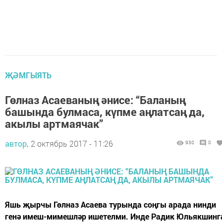
ҖӘМГЫЯТЬ
Гөлназ Асаеваның әнисе: “Баланың
башында булмаса, күпме аңлатсаң да,
акылы артмаячак”
автор,
2 октябрь 2017 - 11:26
930
0
Яшь җырчы Гөлназ Асаева турында соңгы арада нинди
генә имеш-мимешләр ишетелми. Инде Радик Юльякшинг