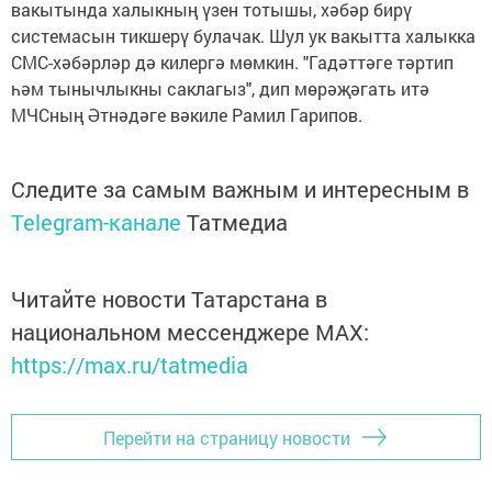
вакытында халыкның үзен тотышы, хәбәр бирү
системасын тикшерү булачак. Шул ук вакытта халыкка
СМС-хәбәрләр дә килергә мөмкин. "Гадәттәге тәртип
һәм тынычлыкны саклагыз", дип мөрәҗәгать итә
МЧСның Әтнәдәге вәкиле Рамил Гарипов.
Следите за самым важным и интересным в
Telegram-канале
Татмедиа
Читайте новости Татарстана в
национальном мессенджере MАХ:
https://max.ru/tatmedia
Перейти на страницу новости