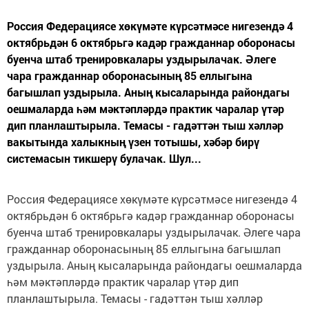
Россия Федерациясе хөкүмәте күрсәтмәсе нигезендә 4
октябрьдән 6 октябрьгә кадәр гражданнар оборонасы
буенча штаб тренировкалары уздырылачак. Әлеге
чара гражданнар оборонасының 85 еллыгына
багышлап уздырыла. Аның кысаларында райондагы
оешмаларда һәм мәктәпләрдә практик чаралар үтәр
дип планлаштырыла. Темасы - гадәттән тыш хәлләр
вакытында халыкның үзен тотышы, хәбәр бирү
системасын тикшерү булачак. Шул...
Россия Федерациясе хөкүмәте күрсәтмәсе нигезендә 4
октябрьдән 6 октябрьгә кадәр гражданнар оборонасы
буенча штаб тренировкалары уздырылачак. Әлеге чара
гражданнар оборонасының 85 еллыгына багышлап
уздырыла. Аның кысаларында райондагы оешмаларда
һәм мәктәпләрдә практик чаралар үтәр дип
планлаштырыла. Темасы - гадәттән тыш хәлләр