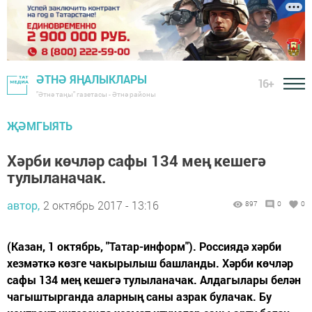
ӘТНӘ ЯҢАЛЫКЛАРЫ
16+
"Әтнә таңы" газетасы - Әтнә районы
ҖӘМГЫЯТЬ
Хәрби көчләр сафы 134 мең кешегә
тулыланачак.
автор,
2 октябрь 2017 - 13:16
897
0
0
(Казан, 1 октябрь, "Татар-информ"). Россиядә хәрби
хезмәткә көзге чакырылыш башланды. Хәрби көчләр
сафы 134 мең кешегә тулыланачак. Алдагылары белән
чагыштырганда аларның саны азрак булачак. Бу