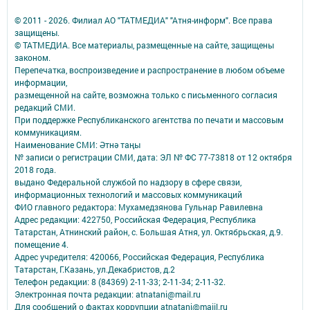
© 2011 - 2026. Филиал АО "ТАТМЕДИА" "Атня-информ". Все права
защищены.
© ТАТМЕДИА. Все материалы, размещенные на сайте, защищены
законом.
Перепечатка, воспроизведение и распространение в любом объеме
информации,
размещенной на сайте, возможна только с письменного согласия
редакций СМИ.
При поддержке Республиканского агентства по печати и массовым
коммуникациям.
Наименование СМИ: Әтнә таңы
№ записи о регистрации СМИ, дата: ЭЛ № ФС 77-73818 от 12 октября
2018 года.
выдано Федеральной службой по надзору в сфере связи,
информационных технологий и массовых коммуникаций
ФИО главного редактора: Мухамедзянова Гульнар Равилевна
Адрес редакции: 422750, Российская Федерация, Республика
Татарстан, Атнинский район, с. Большая Атня, ул. Октябрьская, д.9.
помещение 4.
Адрес учредителя: 420066, Российская Федерация, Республика
Татарстан, Г.Казань, ул.Декабристов, д.2
Телефон редакции: 8 (84369) 2-11-33; 2-11-34; 2-11-32.
Электронная почта редакции: atnatani@mail.ru
Для сообщений о фактах коррупции atnatani@maiil.ru