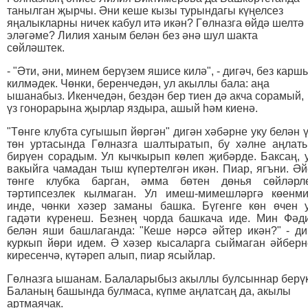
танылган җырчы. Әни кеше кызы турындагы күңелсез
яңалыкларны ничек кабул итә икән? Гөлназга өйдә шелтә
эләгәме? Лилия ханым белән без әнә шул шакта
сөйләштек.
- "Әти, әни, минем берүзем яшисе килә", - дигәч, без карш
килмәдек. Чөнки, беренчедән, ул акыллы бала: аңа
ышанабыз. Икенчедән, бездән бер тиен дә акча сорамый,
үз гонорарына җырлар яздыра, ашый һәм киенә.
"Төнге клубта сугышып йөргән" дигән хәбәрне уку белән ү
төн уртасында Гөлназга шалтыратып, бу хәлне аңлат
бирүен сорадым. Ул кычкырып көлеп җибәрде. Баксаң, 
вакыйга чамадан тыш күпертелгән икән. Пиар, ягъни. Әй
төнге клубка барган, әмма бөтен дөнья сөйләрл
тәртипсезлек кылмаган. Ул имеш-мимешләргә көенм
инде, чөнки хәзер заманы башка. Бүгенге көн өчен 
гадәти күренеш. Безнең чорда башкача иде. Мин Фәд
белән яши башлаганда: "Кеше нәрсә әйтер икән?" - ди
куркып йөри идем. Ә хәзер кысаларга сыймаган әйберн
киресенчә, күтәреп алып, пиар ясыйлар.
Гөлназга ышанам. Балаларыбыз акыллы булсыннар берүк
Баланың башында булмаса, күпме аңлатсаң да, акылы
артмаячак.