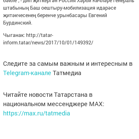
бәйле", - дип җиткергән Россия Хәрби Көчләре генераль
штабының Баш оештыру-мобилизация идарәсе
җитәкчесенең беренче урынбасары Евгений
Бурдинский.
Чыганак: http://tatar-
inform.tatar/news/2017/10/01/149392/
Следите за самым важным и интересным в
Telegram-канале
Татмедиа
Читайте новости Татарстана в
национальном мессенджере MАХ:
https://max.ru/tatmedia