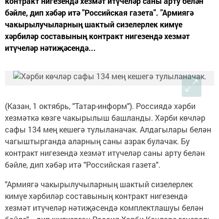
контракт нигезендә хезмәт итүчеләр саны арту белән
бәйле, дип хәбәр итә "Российская газета". "Армиягә
чакырылучыларның шактый сизелерлек кимүе
хәрбиләр составының контракт нигезендә хезмәт
итүчеләр нәтиҗәсендә...
(Казан, 1 октябрь, "Татар-информ"). Россиядә хәрби
хезмәткә көзге чакырылыш башланды. Хәрби көчләр
сафы 134 мең кешегә тулыланачак. Алдагылары белән
чагыштырганда аларның саны азрак булачак. Бу
контракт нигезендә хезмәт итүчеләр саны арту белән
бәйле, дип хәбәр итә "Российская газета".
"Армиягә чакырылучыларның шактый сизелерлек
кимүе хәрбиләр составының контракт нигезендә
хезмәт итүчеләр нәтиҗәсендә комплектлашуы белән