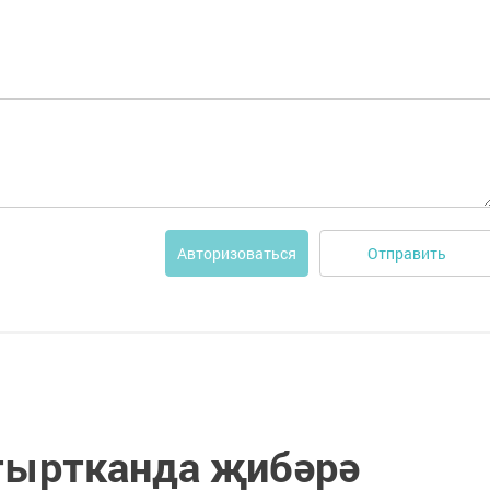
Отправить
Авторизоваться
утыртканда җибәрә