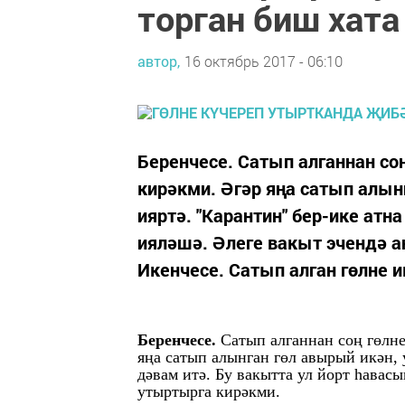
торган биш хата
автор,
16 октябрь 2017 - 06:10
Беренчесе. Сатып алганнан со
кирәкми. Әгәр яңа сатып алын
ияртә. "Карантин" бер-ике атн
ияләшә. Әлеге вакыт эчендә а
Икенчесе. Сатып алган гөлне и
Беренчесе.
Сатып алганнан соң гөлне
яңа сатып алынган гөл авырый икән, 
дәвам итә. Бу вакытта ул йорт һавас
утыртырга кирәкми.