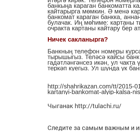
итәргә кирәк. Телефон номерла
банкыңа караган банкоматта ка
кайтарырга мөмкин. Ә менә кар
банкомат караган банкка, анна
булачак. Иң мөһиме: картаны т
очракта картаны кайтару бер а
Ничек сакланырга?
Банкның телефон номеры күрс
тырышыгыз. Теләсә кайсы банк
гадәтләнгәнсез икән, ул чакта
теркәп куегыз. Ул шунда ук ба
http://shahrikazan.com/tt/2015-
kartanyi-bankomat-alyip-kalsa-ni
Чыганак http://tulachi.ru/
Следите за самым важным и 