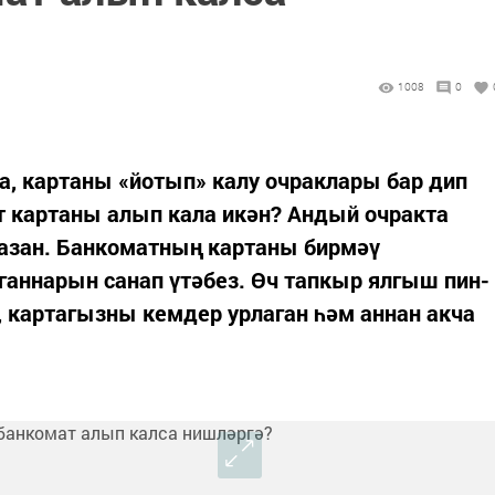
1008
0
а, картаны «йотып» калу очраклары бар дип
т картаны алып кала икән? Андый очракта
Казан. Банкоматның картаны бирмәү
ганнарын санап үтәбез. Өч тапкыр ялгыш пин-
, картагызны кемдер урлаган һәм аннан акча