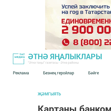
ӘТНӘ ЯҢАЛЫКЛАРЫ
"Әтнә таңы" газетасы - Әтнә районы
Реклама
Безнең геройлар
Бәйге
ҖӘМГЫЯТЬ
Картаны банком