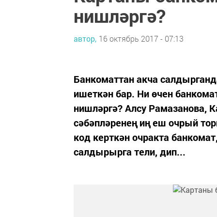
нишләргә?
автор,
16 октябрь 2017 - 07:13
Банкоматтан акча салдырганд
ишеткән бар. Ни өчен банкома
нишләргә? Алсу Рамазанова, 
сәбәпләренең иң еш очрый тор
код керткән очракта банкомат
салдырырга тели, дип...