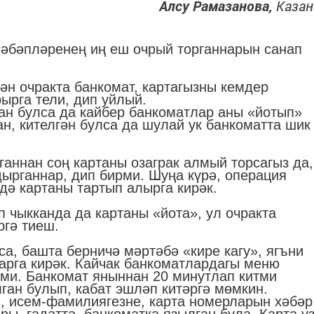
Алсу Рамазанова,
Казан
әбәпләренең иң еш очрый торганнарын санап
ән очракта банкомат, картагызны кемдер
ырга тели, дип уйлый.
ан булса да кайбер банкоматлар аны «йотып»
н, кителгән булса да шулай ук банкоматта шик
ганнан соң картаны озаграк алмый торсагыз да,
дырганнар, дип бирми. Шуңа күрә, операция
дә картаны тартып алырга кирәк.
 чыкканда да картаны «йота», ул очракта
ргә тиеш.
а, башта берничә мәртәбә «кире кагу», ягъни
арга кирәк. Кайчак банкоматлардагы меню
нми. Банкомат яныннан 20 минутлап китми
лган булып, кабат эшләп китәргә мөмкин.
, исем-фамилиягезне, карта номерларын хәбәр