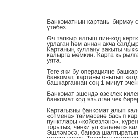
Банкоматның картаны бирмәү с
үтәбез.
Өч тапкыр ялгыш пин-код кертк
урлаган һәм аннан акча салдыр
Картаның куллану вакыты чыкк
калырга мөмкин. Карта кырылга
уята.
Теге яки бу операцияне башкар
банкомат, картаны онытып кал
башкарганнан соң 1 минут эчен
Банкомат эшендә өзеклек килеп
банкомат код язылган чек бире
Картагызны банкомат алып калс
«отмена» төймәсенә басып кар
пунктлары «көйсезләнә», күре
торыгыз, чөнки ул «эленеп» ка
Эшләмәсә, банкка шалтыратып