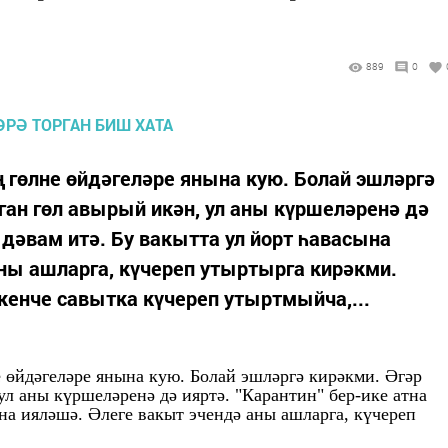
889
0
ң гөлне өйдәгеләре янына кую. Болай эшләргә
ган гөл авырый икән, ул аны күршеләренә дә
а дәвам итә. Бу вакытта ул йорт һавасына
ны ашларга, күчереп утыртырга кирәкми.
кен­че савытка күчереп утыртмыйча,...
 өйдәгеләре янына кую. Болай эшләргә кирәкми. Әгәр
ул аны күршеләренә дә ияртә. "Карантин" бер-ике атна
ына ияләшә. Әлеге вакыт эчендә аны ашларга, күчереп