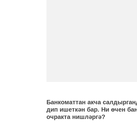
Банкоматтан акча салдырган
дип ишеткән бар. Ни өчен б
очракта нишләргә?