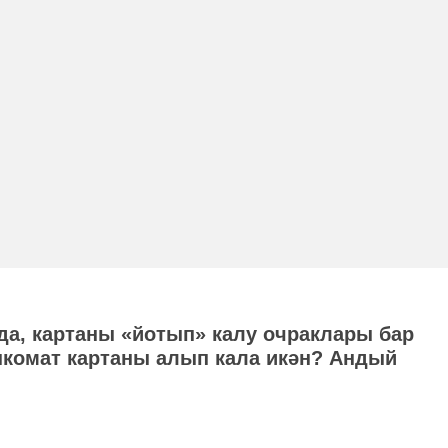
да, картаны «йотып» калу очраклары бар
анкомат картаны алып кала икән? Андый