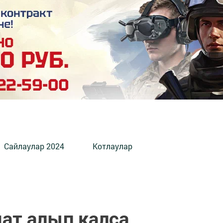
Сайлаулар 2024
Котлаулар
ат алып калса