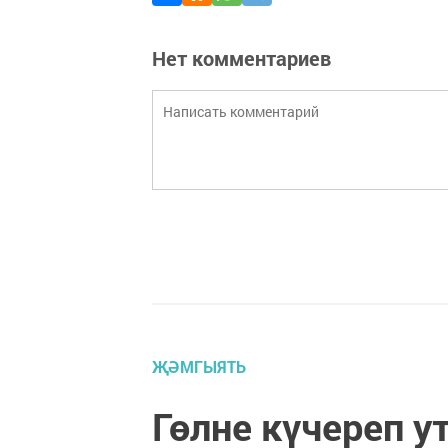
Нет комментариев
ҖӘМГЫЯТЬ
Гөлне күчереп 