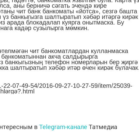
ры, гадәттә, банкоматка язылган була. Карта ү
лса, аны берничә сәгать эчендә кире
таны чит банк банкоматы «йотса», сезгә башта
н үз банкыгызга шалтыратып хәбәр итәргә кирәк
из арада блокадалап куярга онытмаска. Бу
тнага кадәр сузылырга мөмкин.
әтелмәгән чит банкоматлардан кулланмаска
 банкоматыннан акча салдырырга
 үз банкыгызның телефон номерларын бер җиргә
нкка шалтыратып хәбәр итәр өчен кирәк булачак
01-22-07-49-54/2016-09-27-10-27-59/item/25039-
shlәrgә?.html
интересным в
Telegram-канале
Татмедиа