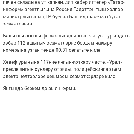
печән складына ут капкан, дип хәбәр иттеләр «Татар-
информ» агентлыгына Россия Гадәттән тыш хәлләр
министрлыгының ТР буенча Баш идарәсе матбугат
хезмәтеннән.
Балыклы авылы фермасында янгын чыгуы турындагы
хәбәр 112 ашыгыч хезмәтләрне бердәм чакыру
номерына узган төндә 00.31 сәгатьтә килә.
Хәвеф урынына 117нче янгын-коткару часте, «Урал»
ирекле янгын сүндерү отряды, полицейскийлар һәм
электр челтәрләре оешмасы хезмәткәрләре килә.
Янгында беркем дә зыян күрми.