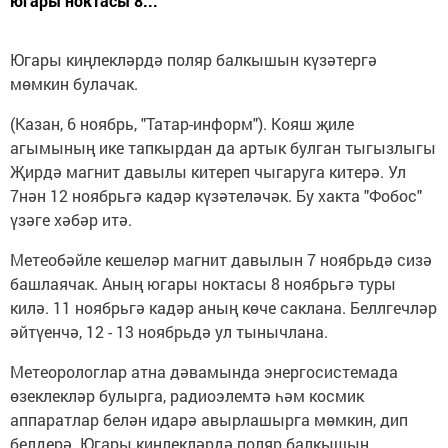
югары ноктасы 8...
Югары киңлекләрдә поляр балкышын күзәтергә
мөмкин булачак.
(Казан, 6 ноябрь, "Татар-информ"). Кояш җиле
агымының ике тапкырдан да артык булган тыгызлыгы
Җирдә магнит давылы китереп чыгаруга китерә. Ул
7нән 12 ноябрьгә кадәр күзәтеләчәк. Бу хакта "Фобос"
үзәге хәбәр итә.
Метеобәйле кешеләр магнит давылын 7 ноябрьдә сизә
башлаячак. Аның югары ноктасы 8 ноябрьгә туры
килә. 11 ноябрьгә кадәр аның көче саклана. Беллгечләр
әйтүенчә, 12 - 13 ноябрьдә ул тынычлана.
Метеорологлар атна дәвамында энергосистемада
өзеклекләр булырга, радиоэлемтә һәм космик
аппаратлар белән идарә авырлашырга мөмкин, дип
белдерә. Югары киңлекләрдә поляр балкышын