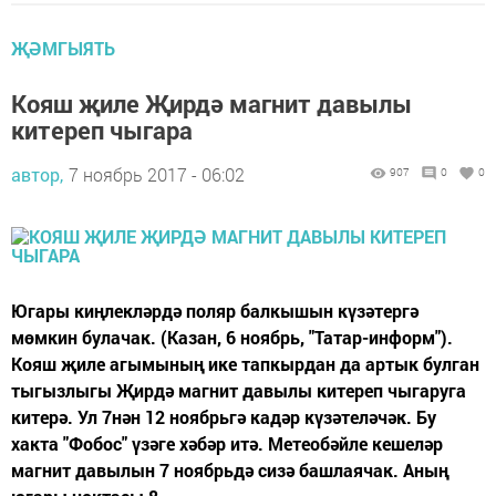
ҖӘМГЫЯТЬ
Кояш җиле Җирдә магнит давылы
китереп чыгара
автор,
7 ноябрь 2017 - 06:02
907
0
0
Югары киңлекләрдә поляр балкышын күзәтергә
мөмкин булачак. (Казан, 6 ноябрь, "Татар-информ").
Кояш җиле агымының ике тапкырдан да артык булган
тыгызлыгы Җирдә магнит давылы китереп чыгаруга
китерә. Ул 7нән 12 ноябрьгә кадәр күзәтеләчәк. Бу
хакта "Фобос" үзәге хәбәр итә. Метеобәйле кешеләр
магнит давылын 7 ноябрьдә сизә башлаячак. Аның