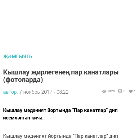
ҖӘМГЫЯТЬ
Кышлау җирлегенең пар канатлары
(фотоларда)
автор,
7 ноябрь 2017 - 08:22
1028
0
1
Кышлау мәдәният йортында "Пар канатлар" дип
исемләнгән кичә.
Кышлау мәдәният йортында "Пар канатлар" дип