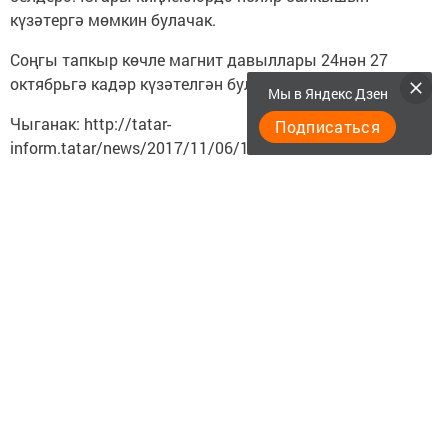
күзәтергә мөмкин булачак.
Соңгы тапкыр көчле магнит давыллары 24нән 27
октябрьгә кадәр күзәтелгән булган.
Мы в Яндекс Дзен
Чыганак: http://tatar-
Подписаться
inform.tatar/news/2017/11/06/151779/
Следите за самым важным и интересным в
Telegram-канале
Татмедиа
Читайте новости Татарстана в
национальном мессенджере MАХ:
https://max.ru/tatmedia
Перейти на страницу новости