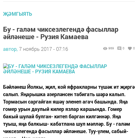
ҖӘМГЫЯТЬ
Бу - галәм чиксезлегендә фасыллар
әйләнеше - Рузия Камаева
автор,
7 ноябрь 2017 - 07:16
969
0
0
Бәйләнеш Йолкы, җил, кой яфракларны түшәк ит җиргә
салып. Яңарышка әзерләнсен табигать шәрә калып.
Тормасын саргайган яшәү эленеп агач башында. Яңа
гомер урын даулый килер язлар каршында. Гомер
бакый шулай булган- китеп барган килгәннәр. Яңа
туыш, яңа балкыш- кабатлана шул мәлләр. Бу - галәм
чиксезлегендә фасыллар әйләнеше. Туу-үлем, сабый-