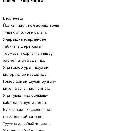
нәсел... Чор-чорга...
Бәйләнеш
Йолкы, җил, кой яфракларны
түшәк ит җиргә салып.
Яңарышка әзерләнсен
табигать шәрә калып.
Тормасын саргайган яшәү
эленеп агач башында.
Яңа гомер урын даулый
килер язлар каршында.
Гомер бакый шулай булган-
китеп барган килгәннәр.
Яңа туыш, яңа балкыш-
кабатлана шул мәлләр.
Бу - галәм чиксезлегендә
фасыллар әйләнеше.
Туу-үлем, сабый-нәсел...
Чор-чорга бәйләнеше.