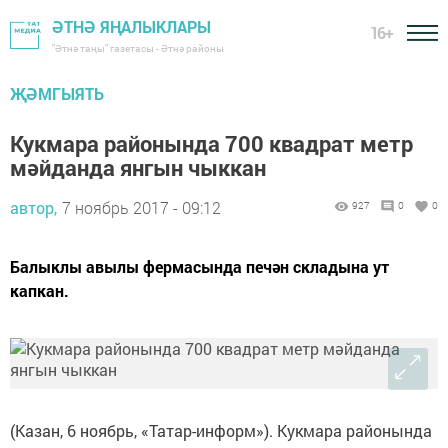
ӘТНӘ ЯҢАЛЫКЛАРЫ
16+
"Әтнә таңы" газетасы - Әтнә районы
ҖӘМГЫЯТЬ
Кукмара районында 700 квадрат метр
мәйданда янгын чыккан
автор,
7 ноябрь 2017 - 09:12
927
0
0
Балыклы авылы фермасында печән складына ут
капкан.
(Казан, 6 ноябрь, «Татар-информ»). Кукмара районында