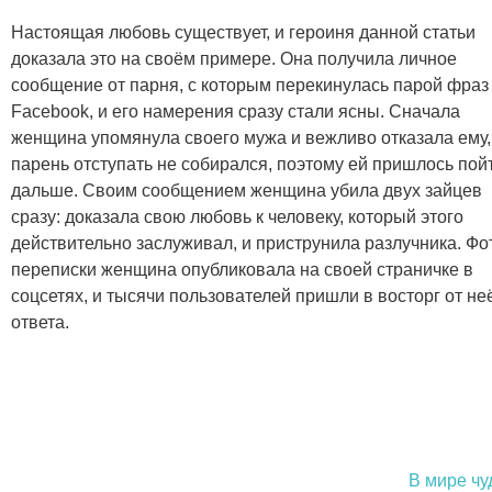
Настоящая любовь существует, и героиня данной статьи
доказала это на своём примере. Она получила личное
сообщение от парня, с которым перекинулась парой фраз
Facebook, и его намерения сразу стали ясны. Сначала
женщина упомянула своего мужа и вежливо отказала ему,
парень отступать не собирался, поэтому ей пришлось пой
дальше. Своим сообщением женщина убила двух зайцев
сразу: доказала свою любовь к человеку, который этого
действительно заслуживал, и приструнила разлучника. Фо
переписки женщина опубликовала на своей страничке в
соцсетях, и тысячи пользователей пришли в восторг от не
ответа.
В мире чу