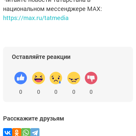
национальном мессенджере MАХ:
https://max.ru/tatmedia
Оставляйте реакции
0
0
0
0
0
Расскажите друзьям