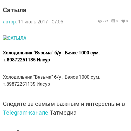
Сатыла
автор,
11 июль 2017 - 07:06
776
0
0
Холодильник "Вязьма" б/у . Бәясе 1000 сум.
т.89872251135 Илсур
Холодильник "Вязьма" б/у . Бәясе 1000 сум.
т.89872251135 Илсур
Следите за самым важным и интересным в
Telegram-канале
Татмедиа