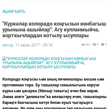
ҖӘМГЫЯТЬ
"Күркәләр колорадо коңгызын көнбагыш
урынына ашыйлар": Агу кулланмыйча,
корткычлардан котылу ысуллары
автор,
11 июль 2017 - 05:16
824
0
0
Колорадо коңгызы һәм аның личинкалары аксым һәм
протеиннан тора. Бу тавыклар семьялыгына керүче
күркә һәм цесарка (Мисыр тавыгы) өчен бик кирәк.
Әмма әлеге "деликатес"ка ияләштерү өчен, тавыкларны
бәрәңге бакчасына көтүе белән куып чыгарырга
кирәкми. Иң элек аны кошларның төп ризыгына кушып