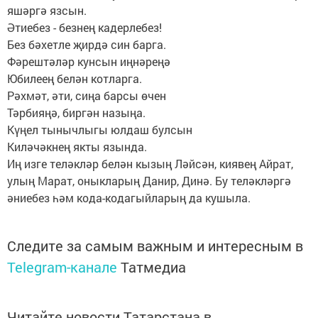
яшәргә язсын.
Әтиебез - безнең кадерлебез!
Без бәхетле җирдә син барга.
Фәрештәләр кунсын иңнәреңә
Юбилеең белән котларга.
Рәхмәт, әти, сиңа барсы өчен
Тәрбияңә, биргән назыңа.
Күңел тынычлыгы юлдаш булсын
Киләчәкнең якты язында.
Иң изге теләкләр белән кызың Ләйсән, киявең Айрат,
улың Марат, оныкларың Данир, Динә. Бу теләкләргә
әниебез һәм кода-кодагыйларың да кушыла.
Следите за самым важным и интересным в
Telegram-канале
Татмедиа
Читайте новости Татарстана в