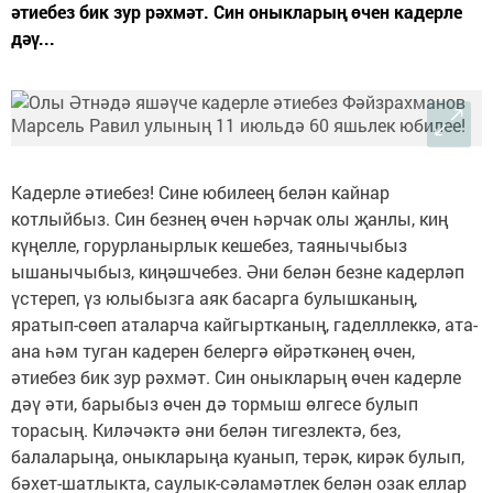
әтиебез бик зур рәхмәт. Син оныкларың өчен кадерле
дәү...
Кадерле әтиебез! Сине юбилеең белән кайнар
котлыйбыз. Син безнең өчен һәрчак олы җанлы, киң
күңелле, горурланырлык кешебез, таянычыбыз
ышанычыбыз, киңәшчебез. Әни белән безне кадерләп
үстереп, үз юлыбызга аяк басарга булышканың,
яратып-сөеп аталарча кайгыртканың, гаделллеккә, ата-
ана һәм туган кадерен белергә өйрәткәнең өчен,
әтиебез бик зур рәхмәт. Син оныкларың өчен кадерле
дәү әти, барыбыз өчен дә тормыш өлгесе булып
торасың. Киләчәктә әни белән тигезлектә, без,
балаларыңа, оныкларыңа куанып, терәк, кирәк булып,
бәхет-шатлыкта, саулык-сәламәтлек белән озак еллар