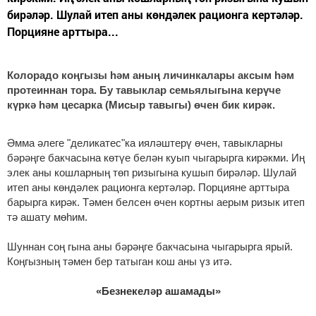
бирәләр. Шулай итеп аны көндәлек рационга кертәләр.
Порцияне арттыра...
Колорадо коңгызы һәм аның личинкалары аксым һәм
протеиннан тора. Бу тавыклар семьялыгына керүче
күркә һәм цесарка (Мисыр тавыгы) өчен бик кирәк.
Әмма әлеге "деликатес"ка ияләштерү өчен, тавыкларны
бәрәңге бакчасына көтүе белән куып чыгарырга кирәкми. Иң
элек аны кошларның төп ризыгына кушып бирәләр. Шулай
итеп аны көндәлек рационга кертәләр. Порцияне арттыра
барырга кирәк. Тәмен белсен өчен кортны аерым ризык итеп
тә ашату мөһим.
Шуннан соң гына аны бәрәңге бакчасына чыгарырга ярый.
Коңгызның тәмен бер татыган кош аны үз итә.
«Безнекеләр ашамады»