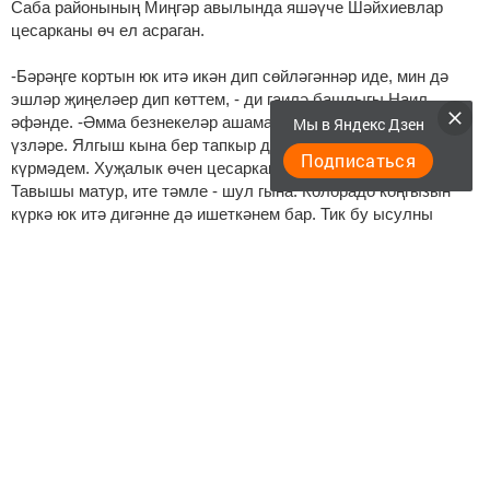
Саба районының Миңгәр авылында яшәүче Шәйхиевлар
цесарканы өч ел асраган.
-Бәрәңге кортын юк итә икән дип сөйләгәннәр иде, мин дә
эшләр җиңеләер дип көттем, - ди гаилә башлыгы Наил
әфәнде. -Әмма безнекеләр ашамады. Бакчада йөрделәр
Мы в Яндекс Дзен
үзләре. Ялгыш кына бер тапкыр да корт чүпләгәннәрен
Подписаться
күрмәдем. Хуҗалык өчен цесарканың файдасын тапмадым.
Тавышы матур, ите тәмле - шул гына. Колорадо коңгызын
күркә юк итә дигәнне дә ишеткәнем бар. Тик бу ысулны
сынамадым. Күркә зур бит ул, бәрәңге арасына кертсәң,
бөтен сабакны сындырып бетерер, - диде ул.
"Катысын ярата, йомшагын юк"
Апас районының Идрәз авылында яшәүче Алсу
Гыйззәтуллина да берничә ел буе цесарка тавыклары
асраган.
-Мин шулай төрле кош-кортлар үрчетеп карарга яратам.
Мисыр тавыкларын да шул кызыксынуым белән алган идем.
Әмма ошатмадым аларны. Тавышлары каты, очып йөриләр,