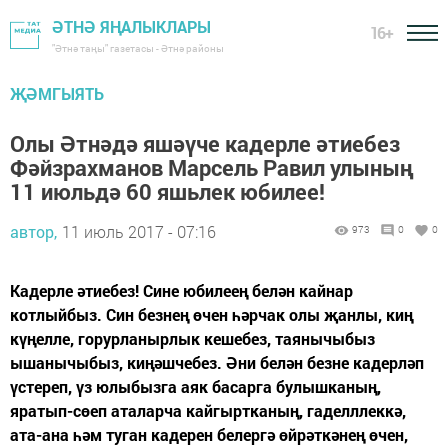
ӘТНӘ ЯҢАЛЫКЛАРЫ
16+
"Әтнә таңы" газетасы - Әтнә районы
ҖӘМГЫЯТЬ
Олы Әтнәдә яшәүче кадерле әтиебез
Фәйзрахманов Марсель Равил улының
11 июльдә 60 яшьлек юбилее!
автор,
11 июль 2017 - 07:16
973
0
0
Кадерле әтиебез! Сине юбилеең белән кайнар
котлыйбыз. Син безнең өчен һәрчак олы җанлы, киң
күңелле, горурланырлык кешебез, таянычыбыз
ышанычыбыз, киңәшчебез. Әни белән безне кадерләп
үстереп, үз юлыбызга аяк басарга булышканың,
яратып-сөеп аталарча кайгыртканың, гаделллеккә,
ата-ана һәм туган кадерен белергә өйрәткәнең өчен,