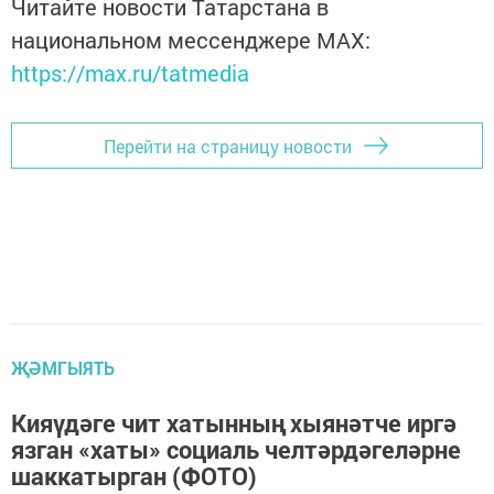
Читайте новости Татарстана в
национальном мессенджере MАХ:
https://max.ru/tatmedia
Перейти на страницу новости
ҖӘМГЫЯТЬ
Кияүдәге чит хатынның хыянәтче иргә
язган «хаты» социаль челтәрдәгеләрне
шаккатырган (ФОТО)