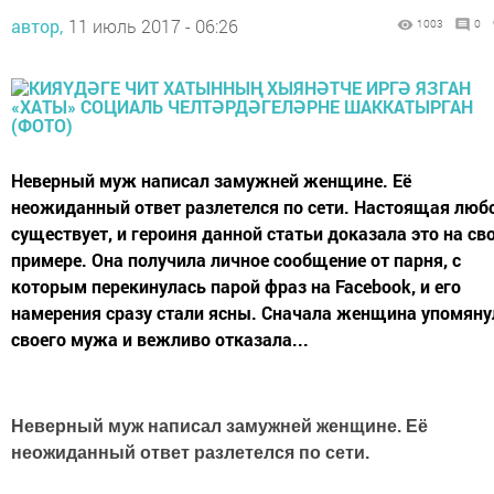
автор,
11 июль 2017 - 06:26
1003
0
Неверный муж написал замужней женщине. Её
неожиданный ответ разлетелся по сети. Настоящая люб
существует, и героиня данной статьи доказала это на св
примере. Она получила личное сообщение от парня, с
которым перекинулась парой фраз на Facebook, и его
намерения сразу стали ясны. Сначала женщина упомяну
своего мужа и вежливо отказала...
Неверный муж написал замужней женщине. Её
неожиданный ответ разлетелся по сети.