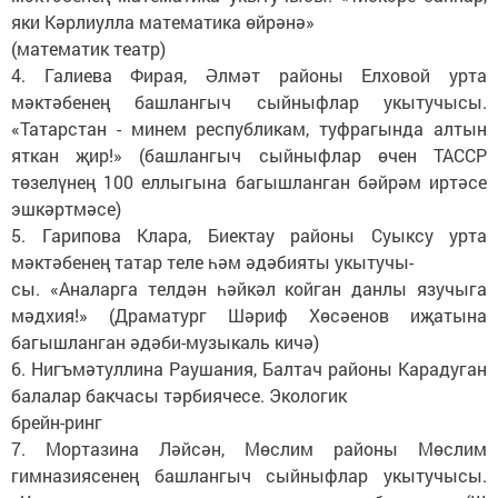
яки Кәрлиулла математика өйрәнә»
(математик театр)
4. Галиева Фирая, Әлмәт районы Елховой урта
мәктәбенең башлангыч сыйныфлар укытучысы.
«Татарстан - минем республикам, туфрагында алтын
яткан җир!» (башлангыч сыйныфлар өчен ТАССР
төзелүнең 100 еллыгына багышланган бәйрәм иртәсе
эшкәртмәсе)
5. Гарипова Клара, Биектау районы Суыксу урта
мәктәбенең татар теле һәм әдәбияты укытучы-
сы. «Аналарга телдән һәйкәл койган данлы язучыга
мәдхия!» (Драматург Шәриф Хөсәенов иҗатына
багышланган әдәби-музыкаль кичә)
6. Нигъмәтуллина Раушания, Балтач районы Карадуган
балалар бакчасы тәрбиячесе. Экологик
брейн-ринг
7. Мортазина Ләйсән, Мөслим районы Мөслим
гимназиясенең башлангыч сыйныфлар укытучысы.