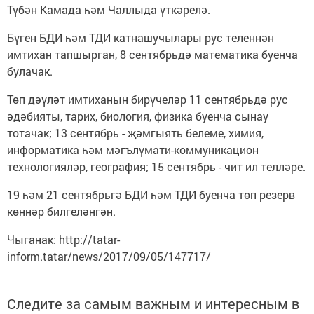
Түбән Камада һәм Чаллыда үткәрелә.
Бүген БДИ һәм ТДИ катнашучылары рус теленнән
имтихан тапшырган, 8 сентябрьдә математика буенча
булачак.
Төп дәүләт имтиханын бирүчеләр 11 сентябрьдә рус
әдәбияты, тарих, биология, физика буенча сынау
тотачак; 13 сентябрь - җәмгыять белеме, химия,
информатика һәм мәгълүмати-коммуникацион
технологияләр, география; 15 сентябрь - чит ил телләре.
19 һәм 21 сентябрьгә БДИ һәм ТДИ буенча төп резерв
көннәр билгеләнгән.
Чыганак: http://tatar-
inform.tatar/news/2017/09/05/147717/
Следите за самым важным и интересным в