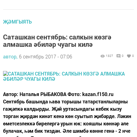
ҖӘМГЫЯТЬ
Саташкан сентябрь: салкын көзгә
алмашка әбиләр чуагы килә
автор,
6 сентябрь 2017 - 07:06
1327
0
0
Автор: Наталья РЫБАКОВА Фото: kazan.f150.ru
Сентябрь башында һава торышы татарстанлыларны
гаҗәпкә калдырды. Җәй уртасындагы кебек кызу
торган җирдән кинәт кенә көн суытып җибәрде. Ләкин
өметсезлеккә бирелергә урын юк: кояшлы көннәр әле
булачак, һәм бик тиздән. Әле шимбә көнне генә - 2 нче