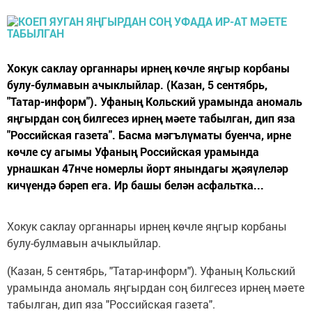
Хокук саклау органнары ирнең көчле яңгыр корбаны
булу-булмавын ачыклыйлар. (Казан, 5 сентябрь,
"Татар-информ"). Уфаның Кольский урамында аномаль
яңгырдан соң билгесез ирнең мәете табылган, дип яза
"Российская газета". Басма мәгълүматы буенча, ирне
көчле су агымы Уфаның Российская урамында
урнашкан 47нче номерлы йорт янындагы җәяүлеләр
кичүендә бәреп ега. Ир башы белән асфальтка...
Хокук саклау органнары ирнең көчле яңгыр корбаны
булу-булмавын ачыклыйлар.
(Казан, 5 сентябрь, "Татар-информ"). Уфаның Кольский
урамында аномаль яңгырдан соң билгесез ирнең мәете
табылган, дип яза "Российская газета".