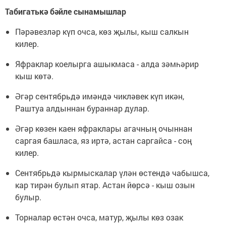
Табигатькә бәйле сынамышлар
Пәрәвезләр күп очса, көз җылы, кыш салкын
килер.
Яфраклар коелырга ашыкмаса - алда зәмһәрир
кыш көтә.
Әгәр сентябрьдә имәндә чикләвек күп икән,
Раштуа алдыннан бураннар дулар.
Әгәр көзен каен яфраклары агачның очыннан
саргая башласа, яз иртә, астан саргайса - соң
килер.
Сентябрьдә кырмыскалар үлән өстендә чабышса,
кар тирән булып ятар. Астан йөрсә - кыш озын
булыр.
Торналар өстән очса, матур, җылы көз озак