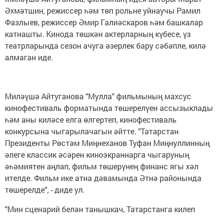
Әхмәтшин, режиссер һәм төп рольне уйнаучы Рамил
Фазлыев, режиссер Әмир Галиәскаров һәм башкалар
катнашты. Кинода төшкән актерларның күбесе, үз
театрларында сезон ачуга әзерлек бару сәбәпле, килә
алмаган иде.
Миләүшә Айтуганова "Мулла" фильмының махсус
кинофестиваль форматында төшерелүен ассызыклады
һәм аны киләсе елга өлгертеп, кинофестиваль
конкурсына чыгарылачагын әйтте. "Татарстан
Президенты Рөстәм Миңнеханов Туфан Миңнуллинның
әлеге классик әсәрен киноэкраннарга чыгаруның
әһәмиятен аңлап, фильм төшерүнең финанс ягы хәл
ителде. Фильм ике атна дәвамында Әтнә районында
төшерелде", - диде ул.
"Мин сценарий белән танышкач, Татарстанга килеп