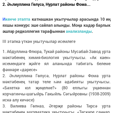
2. Әһлиуллина Гөлүсә, Нурлат районы Фома...
И
кенче этапта
катнашкан укытучылар арасында 10 иң
яхшы конкурс эше сайлап алынды. Моңа кадәр барлык
әшләр редколлегия тарафыннан
анализланды
.
III этапка үткән укытучылар исемлеге
1. Абдуллина Флюра, Тукай районы Мусабай-Завод урта
мәктәбенең химия-биология укытучысы. «Ак каен»
исемендәге җәйге ял аланында табигать белеме
фәннәре «дәресе»
2. Әһлиуллина Гөлүсә, Нурлат районы Фома урта
мәктәбенең татар теле һәм әдәбияты укытучысы.
«Бәхеткә юл җиңелме?» (80 еллыгы уңаеннан
корчагинчы-шагыйрь Гакыйль Сәгыйровны (1938-2009)
искә алу кичәсе)
3. Вәлиева Гөлназ, Әгерҗе районы Тирсә урта
мәктәбенең математика укытучысы. «Тискәре саннар,