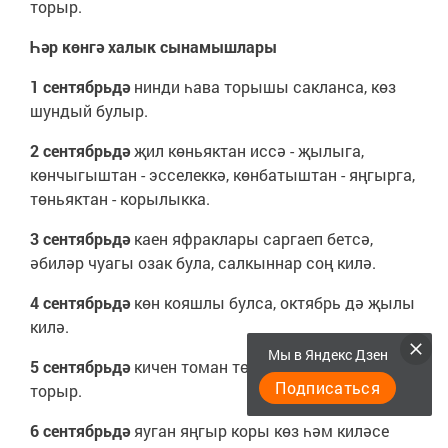
торыр.
Һәр көнгә халык сынамышлары
1 сентябрьдә
нинди һава торышы сакланса, көз
шундый булыр.
2 сентябрьдә
җил көньяктан иссә - җылыга,
көнчыгыштан - эсселеккә, көнбатыштан - яңгырга,
төньяктан - корылыкка.
3 сентябрьдә
каен яфраклары саргаеп бетсә,
әбиләр чуагы озак була, салкыннар соң килә.
4 сентябрьдә
көн кояшлы булса, октябрь дә җылы
килә.
Мы в Яндекс Дзен
5 сентябрьдә
кичен томан төшсә, көннәр җылы
Подписаться
торыр.
6 сентябрьдә
яуган яңгыр коры көз һәм киләсе