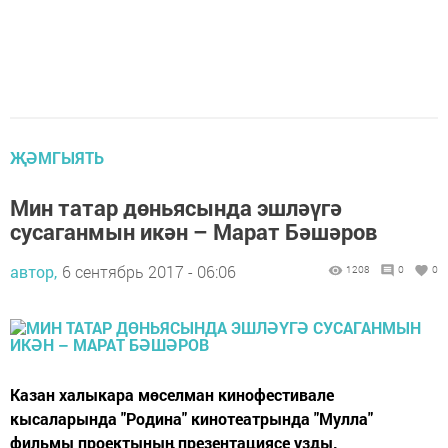
ҖӘМГЫЯТЬ
Мин татар дөньясында эшләүгә
сусаганмын икән – Марат Бәшәров
автор,
6 сентябрь 2017 - 06:06
1208
0
0
Казан халыкара мөселман кинофестивале
кысаларында "Родина" кинотеатрында "Мулла"
фильмы проектының презентациясе узды.