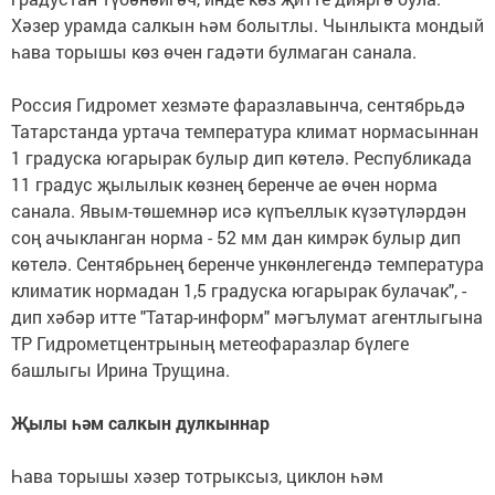
Хәзер урамда салкын һәм болытлы. Чынлыкта мондый
һава торышы көз өчен гадәти булмаган санала.
Россия Гидромет хезмәте фаразлавынча, сентябрьдә
Татарстанда уртача температура климат нормасыннан
1 градуска югарырак булыр дип көтелә. Республикада
11 градус җылылык көзнең беренче ае өчен норма
санала. Явым-төшемнәр исә күпъеллык күзәтүләрдән
соң ачыкланган норма - 52 мм дан кимрәк булыр дип
көтелә. Сентябрьнең беренче ункөнлегендә температура
климатик нормадан 1,5 градуска югарырак булачак", -
дип хәбәр итте "Татар-информ" мәгълумат агентлыгына
ТР Гидрометцентрының метеофаразлар бүлеге
башлыгы Ирина Трущина.
Җылы һәм салкын дулкыннар
Һава торышы хәзер тотрыксыз, циклон һәм