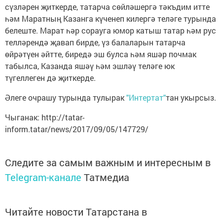
сүзләрен җиткерде, татарча сөйләшергә тәкъдим итте
һәм Маратның Казанга күченеп килергә теләге турында
белеште. Марат һәр сорауга юмор катыш татар һәм рус
телләрендә җавап бирде, үз балаларын татарча
өйрәтүен әйтте, биредә эш булса һәм яшәр почмак
табылса, Казанда яшәү һәм эшләү теләге юк
түгеллеген дә җиткерде.
Әлеге очрашу турында тулырак
"Интертат"
тан укырсыз.
Чыганак: http://tatar-
inform.tatar/news/2017/09/05/147729/
Следите за самым важным и интересным в
Telegram-канале
Татмедиа
Читайте новости Татарстана в