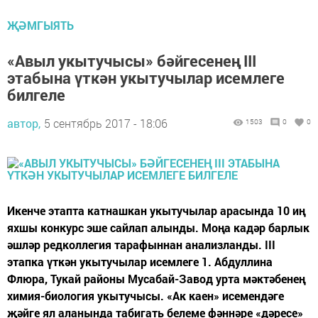
ҖӘМГЫЯТЬ
«Авыл укытучысы» бәйгесенең III
этабына үткән укытучылар исемлеге
билгеле
автор,
5 сентябрь 2017 - 18:06
1503
0
0
Икенче этапта катнашкан укытучылар арасында 10 иң
яхшы конкурс эше сайлап алынды. Моңа кадәр барлык
әшләр редколлегия тарафыннан анализланды. III
этапка үткән укытучылар исемлеге 1. Абдуллина
Флюра, Тукай районы Мусабай-Завод урта мәктәбенең
химия-биология укытучысы. «Ак каен» исемендәге
җәйге ял аланында табигать белеме фәннәре «дәресе»