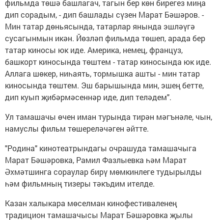
фильмда төшә башлагач, тагын бер көн бирегез миңа
дип сорадым, - дип башлады сүзен Марат Бәшәров. -
Мин татар дөньясында, татарлар янында эшләүгә
сусагынмын икән. Йөзләп фильмда төшеп, арада бер
татар киносы юк иде. Америка, немец, француз,
башкорт киносында төштем - татар киносында юк иде.
Аллага шөкер, ниһаять, тормышка ашты - мин татар
киносында төштем. Эш барышында мин, эшең бетте,
дип куып җибәрмәсеннәр иде, дип теләдем".
Ул тамашачы өчен иман турында тирән мәгънәле, чын,
намуслы фильм төшереләчәген әйтте.
"Родина" кинотеатрындагы очрашуда тамашачыга
Марат Бәшәровка, Рамил Фазлыевка һәм Марат
Әхмәтшинга сораулар бирү мөмкинлеге тудырылды
һәм фильмның тизеры тәкъдим ителде.
Казан халыкара мөселман кинофестиваленең
традицион тамашачысы Марат Бәшәровка җылы