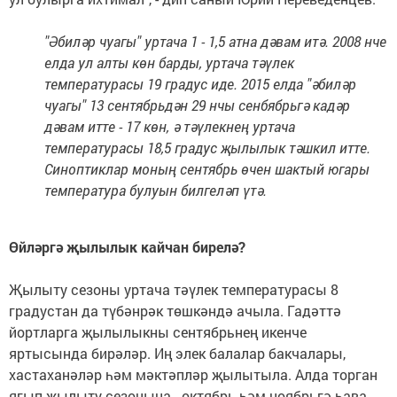
"Әбиләр чуагы" уртача 1 - 1,5 атна дәвам итә. 2008 нче
елда ул алты көн барды, уртача тәүлек
температурасы 19 градус иде. 2015 елда "әбиләр
чуагы" 13 сентябрьдән 29 нчы сенбябрьгә кадәр
дәвам итте - 17 көн, ә тәүлекнең уртача
температурасы 18,5 градус җылылык тәшкил итте.
Синоптиклар моның сентябрь өчен шактый югары
температура булуын билгеләп үтә.
Өйләргә җылылык кайчан бирелә?
Җылыту сезоны уртача тәүлек температурасы 8
градустан да түбәнрәк төшкәндә ачыла. Гадәттә
йортларга җылылыкны сентябрьнең икенче
яртысында бирәләр. Иң элек балалар бакчалары,
хастаханәләр һәм мәктәпләр җылытыла. Алда торган
ягып җылыту сезонына - октябрь һәм ноябрьгә һава