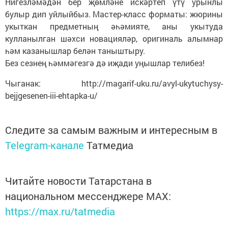
Нигезләмәдән бер җөмләне искәртеп үтү урынлы
булыр дип уйлыйбыз. Мастер-класс форматы: жюрины
укыткан предметның әһәмияте, аны укытуда
кулланылган шәхси новацияләр, оригиналь алымнар
һәм казанышлар белән таныштыру.
Без сезнең һәммәгезгә дә иҗади уңышлар телибез!
Чыганак: http://magarif-uku.ru/avyl-ukytuchysy-
bejjgesenen-iii-ehtapka-u/
Следите за самым важным и интересным в
Telegram-канале
Татмедиа
Читайте новости Татарстана в
национальном мессенджере MАХ:
https://max.ru/tatmedia