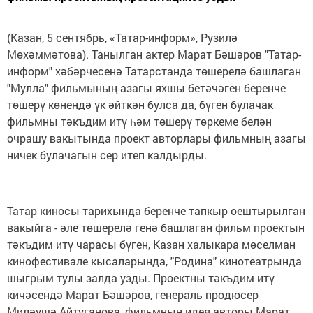
(Казан, 5 сентябрь, «Татар-информ», Рузилә
Мөхәммәтова). Танылган актер Марат Бәшәров "Татар-
информ" хәбәрчесенә Татарстанда төшерелә башлаган
"Мулла" фильмының азагы яхшы бетәчәген беренче
төшерү көнендә үк әйткән булса да, бүген булачак
фильмны тәкъдим итү һәм төшерү төркеме белән
очрашу вакытында проект авторлары фильмның азагы
ничек булачагын сер итеп калдырды.
Татар киносы тарихында беренче тапкыр оештырылган
вакыйга - әле төшерелә генә башлаган фильм проектын
тәкъдим итү чарасы бүген, Казан халыкара мөселман
кинофестивале кысаларында, "Родина" кинотеатрында
шыгрым тулы залда узды. Проектны тәкъдим итү
кичәсендә Марат Бәшәров, генераль продюсер
Миләүшә Айтуганова, фильмның идея авторы Марат