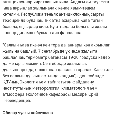
антициклоннар чиратлашып килә. Алдагы өч тәүлектә
һава акрынлап җылыначак, көчле явым-төшем
көтелми. Республика төньяк антициклонның сырты
тәэсирендә булачак. Тик атна ахырына һава тагын
бозыла, яңгырлар килә. Бу атнада аз болытлы җылы
көннәр дәвамлы булмас дип фаразлана.
"Салкын һава ике-өч көн тора да, аннары көн акрынлап
җылына башлый. 7 сентябрьдә үк инде җылыта
башлаячак, термометр баганасы 19-20 градуска кадәр
дә менәргә мөмкин. Сентябрьдә җылылык
дулкыннары да, салкыннар да килеп торачак. Хәзер әле
без салкын дулкын астында калдык", - дип сөйләде
КДУның Экология һәм табигатьтән файдалану
институтының метеорология, климатология һәм
атмосфера экологиясе кафедрасы мөдире Юрий
Переведенцев.
Әбиләр чуагы көйсезләнә