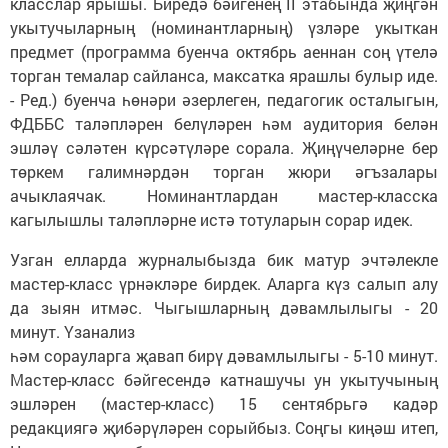
класслар ярышы. Биредә бәйгенең II этабында җиңгән
укытучыларның (номинантларның) үзләре укыткан
предмет (программа буенча октябрь аеннан соң үтелә
торган темалар сайланса, максатка ярашлы булыр иде.
- Ред.) буенча һөнәри әзерлеген, педагогик осталыгын,
ФДББС таләпләрен белүләрен һәм аудитория белән
эшләү сәләтен күрсәтүләре сорала. Җиңүчеләрне бер
төркем галимнәрдән торган жюри әгъзалары
ачыклаячак. Номинантлардан мастер-класска
кагылышлы таләпләрне истә тотуларын сорар идек.
Узган елларда журналыбызда бик матур эчтәлекле
мастер-класс үрнәкләре бирдек. Аларга күз салып алу
да зыян итмәс. Чыгышларның дәвамлылыгы - 20
минут. Үзанализ
һәм сорауларга җавап бирү дәвамлылыгы - 5-10 минут.
Мастер-класс бәйгесендә катнашучы ун укытучының
эшләрен (мастер-класс) 15 сентябрьгә кадәр
редакциягә җибәрүләрен сорыйбыз. Соңгы киңәш итеп,