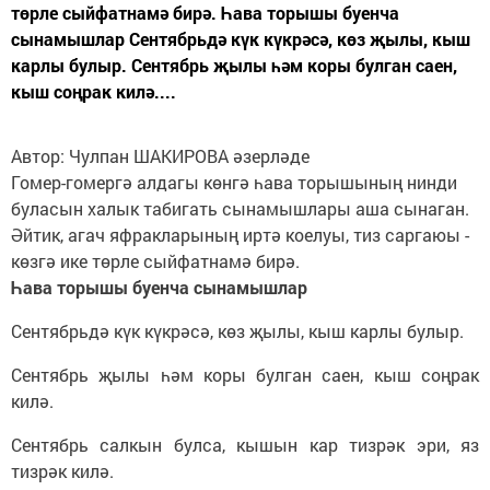
төрле сыйфатнамә бирә. Һава торышы буенча
сынамышлар Сентябрьдә күк күкрәсә, көз җылы, кыш
карлы булыр. Сентябрь җылы һәм коры булган саен,
кыш соңрак килә....
Автор: Чулпан ШАКИРОВА әзерләде
Гомер-гомергә алдагы көнгә һава торышының нинди
буласын халык табигать сынамышлары аша сынаган.
Әйтик, агач яфракларының иртә коелуы, тиз саргаюы -
көзгә ике төрле сыйфатнамә бирә.
Һава торышы буенча сынамышлар
Сентябрьдә күк күкрәсә, көз җылы, кыш карлы булыр.
Сентябрь җылы һәм коры булган саен, кыш соңрак
килә.
Сентябрь салкын булса, кышын кар тизрәк эри, яз
тизрәк килә.