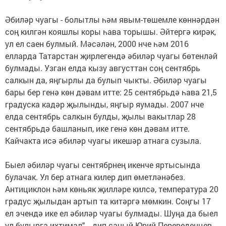
Әбиләр чуагы - болытлы һәм явым-төшемле көннәрдән
соң килгән кояшлы коры һава торышы. Әйтергә кирәк,
ул ел саен булмый. Мәсәлән, 2000 нче һәм 2016
елларда Татарстан җирлегендә әбиләр чуагы бөтенләй
булмады. Узган елда кызу августтан соң сентябрь
салкын да, яңгырлы да булып чыкты. Әбиләр чуагы
бары бер генә көн дәвам итте: 25 сентябрьдә һава 21,5
градуска кадәр җылынды, яңгыр яумады. 2007 нче
елда сентябрь салкын булды, җылы вакытлар 28
сентябрьдә башланып, ике генә көн дәвам итте.
Кайчакта исә әбиләр чуагы икешәр атнага сузыла.
Быел әбиләр чуагы сентябрнең икенче яртысында
булачак. Ул бер атнага килер дип өметләнәбез.
Антициклон һәм көньяк җилләре килсә, температура 20
градус җылыдан артып та китәргә мөмкин. Соңгы 17
ел эчендә ике ел әбиләр чуагы булмады. Шуңа да быел
ул булырга ихтимал", - дип саный Юрий Переведенцев.