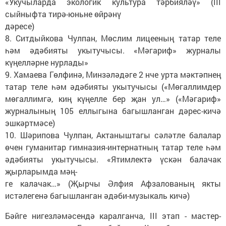
«Укучыларда экологик культура тәрбияләү» (III
сыйныфта тирә-юньне өйрәнү
дәресе)
8. Ситдыйкова Чулпан, Мөслим лицееның татар теле
һәм әдәбияты укытучысы. «Мәгариф» журналы
күңелләрне нурлады»
9. Хамаева Гөлфинә, Минзәләдәге 2 нче урта мәктәпнең
татар теле һәм әдәбияты укытучысы («Мөгаллимдер
мөгаллимгә, киң күңелле бер җан ул…» («Мәгариф»
журналының 105 еллыгына багышланган дәрес-кичә
эшкәртмәсе)
10. Шәрипова Чулпан, Актаныштагы сәләтле балалар
өчен гуманитар гимназия-интернатның татар теле һәм
әдәбияты укытучысы. «Ятимлектә үскән балачак
җырларымда мәң-
ге калачак…» (Җырчы Әлфия Афзалованың якты
истәлегенә багышланган әдәби-музыкаль кичә)
Бәйге нигезләмәсендә каралганча, III этап - мастер-