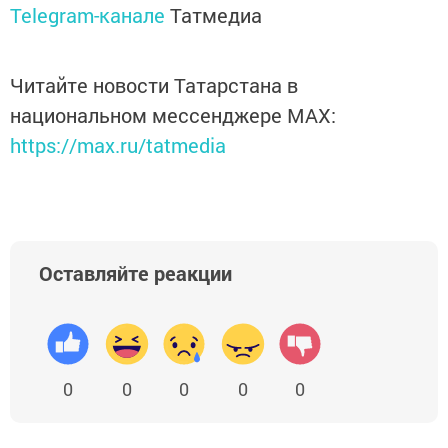
Telegram-канале
Татмедиа
Читайте новости Татарстана в
национальном мессенджере MАХ:
https://max.ru/tatmedia
Оставляйте реакции
0
0
0
0
0