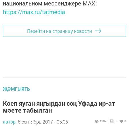
национальном мессенджере MАХ:
https://max.ru/tatmedia
Перейти на страницу новости
ҖӘМГЫЯТЬ
Коеп яуган яңгырдан соң Уфада ир-ат
мәете табылган
автор,
6 сентябрь 2017 - 05:06
1197
0
0