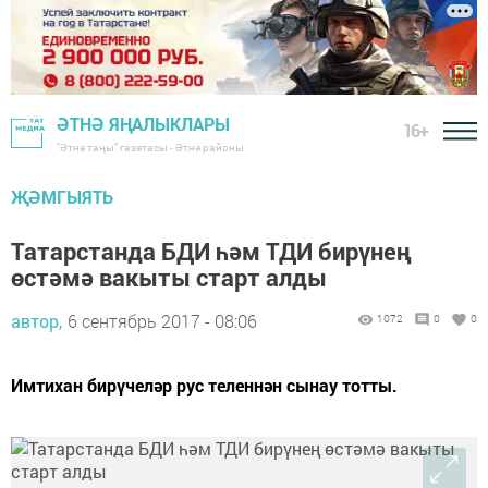
ӘТНӘ ЯҢАЛЫКЛАРЫ
16+
"Әтнә таңы" газетасы - Әтнә районы
ҖӘМГЫЯТЬ
Татарстанда БДИ һәм ТДИ бирүнең
өстәмә вакыты старт алды
автор,
6 сентябрь 2017 - 08:06
1072
0
0
Имтихан бирүчеләр рус теленнән сынау тотты.