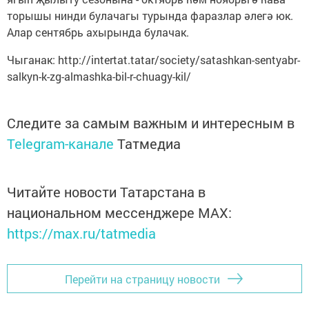
торышы нинди булачагы турында фаразлар әлегә юк.
Алар сентябрь ахырында булачак.
Чыганак: http://intertat.tatar/society/satashkan-sentyabr-
salkyn-k-zg-almashka-bil-r-chuagy-kil/
Следите за самым важным и интересным в
Telegram-канале
Татмедиа
Читайте новости Татарстана в
национальном мессенджере MАХ:
https://max.ru/tatmedia
Перейти на страницу новости