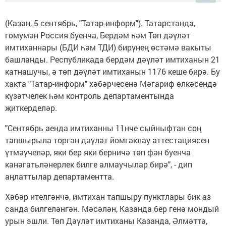
(Казан, 5 сентябрь, "Татар-информ"). Татарстанда,
гомумән Россия буенча, Бердәм һәм Төп дәүләт
имтиханнары (БДИ һәм ТДИ) бирүнең өстәмә вакыты
башланды. Республикада бердәм дәүләт имтиханын 21
катнашучы, ә төп дәүләт имтиханын 1176 кеше бирә. Бу
хакта "Татар-информ" хәбәрчесенә Мәгариф өлкәсендә
күзәтчелек һәм контроль департаментында
җиткерделәр.
"Сентябрь аенда имтиханны 11нче сыйныфтан соң
тапшырыла торган дәүләт йомгаклау аттестациясен
үтмәүчеләр, яки бер яки берничә төп фән буенча
канәгатьләнерлек билге алмаучылар бирә", - дип
аңлаттылар департаментта.
Хәбәр ителгәнчә, имтихан тапшыру пунктлары бик аз
санда билгеләнгән. Мәсәлән, Казанда бер генә мондый
урын эшли. Төп Дәүләт имтиханы Казанда, Әлмәттә,