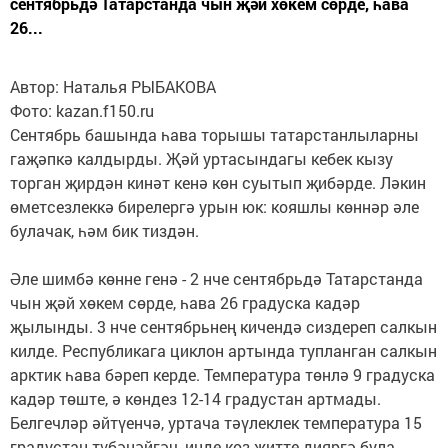
сентябрьдә Татарстанда чын җәй хөкем сөрде, һава
26...
Автор: Наталья РЫБАКОВА
Фото: kazan.f150.ru
Сентябрь башында һава торышы татарстанлыларны
гаҗәпкә калдырды. Җәй уртасындагы кебек кызу
торган җирдән кинәт кенә көн суытып җибәрде. Ләкин
өметсезлеккә бирелергә урын юк: кояшлы көннәр әле
булачак, һәм бик тиздән.
Әле шимбә көнне генә - 2 нче сентябрьдә Татарстанда
чын җәй хөкем сөрде, һава 26 градуска кадәр
җылынды. 3 нче сентябрьнең кичендә сиздереп салкын
килде. Республикага циклон артында тупланган салкын
арктик һава бәреп керде. Температура төнлә 9 градуска
кадәр төште, ә көндез 12-14 градустан артмады.
Белгечләр әйтүенчә, уртача тәүлеклек температура 15
градустан түбәнәйгәч, инде көз җитте дияргә була.