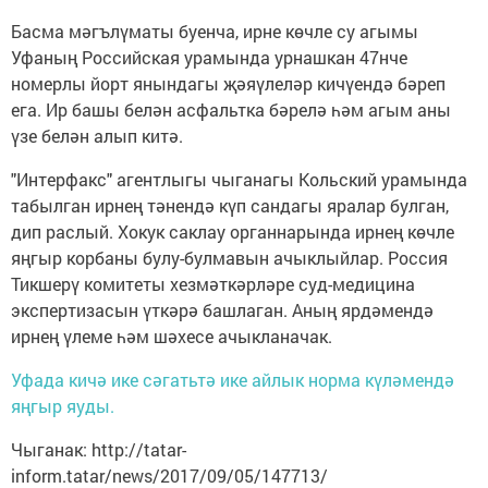
Басма мәгълүматы буенча, ирне көчле су агымы
Уфаның Российская урамында урнашкан 47нче
номерлы йорт янындагы җәяүлеләр кичүендә бәреп
ега. Ир башы белән асфальтка бәрелә һәм агым аны
үзе белән алып китә.
"Интерфакс" агентлыгы чыганагы Кольский урамында
табылган ирнең тәнендә күп сандагы яралар булган,
дип раслый. Хокук саклау органнарында ирнең көчле
яңгыр корбаны булу-булмавын ачыклыйлар. Россия
Тикшерү комитеты хезмәткәрләре суд-медицина
экспертизасын үткәрә башлаган. Аның ярдәмендә
ирнең үлеме һәм шәхесе ачыкланачак.
Уфада кичә ике сәгатьтә ике айлык норма күләмендә
яңгыр яуды.
Чыганак: http://tatar-
inform.tatar/news/2017/09/05/147713/