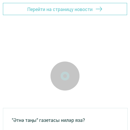
Перейти на страницу новости
"Әтнә таңы" газетасы ниләр яза?