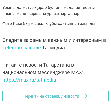
Урыны да матур җирдә булган - мәдәният йорты
янына, мәчет каршына урнаштырганнар.
Фото Иске Өҗем авыл клубы сайтыннан алынды.
Следите за самым важным и интересным в
Telegram-канале
Татмедиа
Читайте новости Татарстана в
национальном мессенджере MАХ:
https://max.ru/tatmedia
Перейти на страницу новости