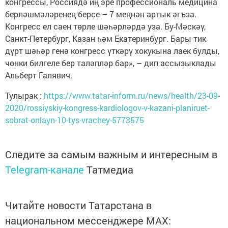
конгрессы, Россиядә иң эре профессиональ медицина
берләшмәләренең берсе – 7 меңнән артык әгъза.
Конгресс ел саен төрле шәһәрләрдә уза. Бу-Мәскәү,
Санкт-Петербург, Казан һәм Екатеринбург. Бары тик
дүрт шәһәр генә конгресс үткәрү хокукына лаек булды,
чөнки билгеле бер таләпләр бар», – дип ассызыклады
Альберт Галявич.
Тулырак :
https://www.tatar-inform.ru/news/health/23-09-
2020/rossiyskiy-kongress-kardiologov-v-kazani-planiruet-
sobrat-onlayn-10-tys-vrachey-5773575
Следите за самым важным и интересным в
Telegram-канале
Татмедиа
Читайте новости Татарстана в
национальном мессенджере MАХ: