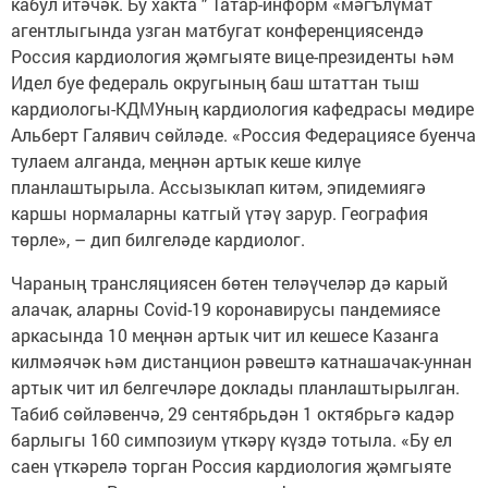
кабул итәчәк. Бу хакта " Татар-информ «мәгълүмат
агентлыгында узган матбугат конференциясендә
Россия кардиология җәмгыяте вице-президенты һәм
Идел буе федераль округының баш штаттан тыш
кардиологы-КДМУның кардиология кафедрасы мөдире
Альберт Галявич сөйләде. «Россия Федерациясе буенча
тулаем алганда, меңнән артык кеше килүе
планлаштырыла. Ассызыклап китәм, эпидемиягә
каршы нормаларны катгый үтәү зарур. География
төрле», – дип билгеләде кардиолог.
Чараның трансляциясен бөтен теләүчеләр дә карый
алачак, аларны Covid-19 коронавирусы пандемиясе
аркасында 10 меңнән артык чит ил кешесе Казанга
килмәячәк һәм дистанцион рәвештә катнашачак-уннан
артык чит ил белгечләре доклады планлаштырылган.
Табиб сөйләвенчә, 29 сентябрьдән 1 октябрьгә кадәр
барлыгы 160 симпозиум үткәрү күздә тотыла. «Бу ел
саен үткәрелә торган Россия кардиология җәмгыяте