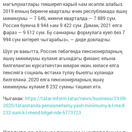
мәгълүматлары тикшереп карый һәм исәпли алабыз.
2019 елның беренче кварталы өчен республикада яшәү
минимумы — 7 546, икенче кварталда — 7 889 сум.
Россия буенча 8 944 һәм 9 422 сум. Димәк, 2021 елга
фараз — 9 512 сум. Бу саннарны формулага куеп без 7
994 сум китереп чыгарабыз», — диде докладчы.
Шул ук вакытта, Россия төбәгендә пенсионерларның
яшәү минимумы күләме агымдагы финанс елына
билгеләнгән күрсәткечтән кимрәк икән, киләсе елга
пенсиягә социаль өстәмә түләү быелгы күләмдә
билгеләнә. 2020 елга пенсионерларның яшәү
минимумы күләме 8 232 сумны тәшкил итә.
Чыганак:
https://tatar-inform.tatar/news/business/23-09-
2020/tatarstanda-pensionerlarny-yash-minimumy-k-l-me-8-
232-sum-k-l-mend-bilgel-nde-5773723