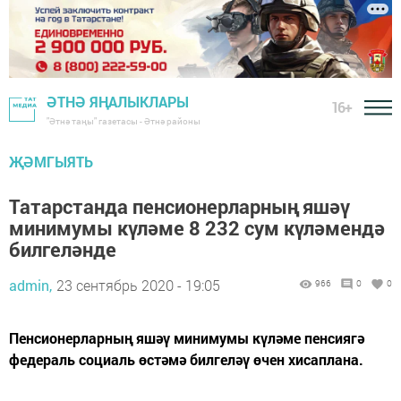
ӘТНӘ ЯҢАЛЫКЛАРЫ
16+
"Әтнә таңы" газетасы - Әтнә районы
ҖӘМГЫЯТЬ
Татарстанда пенсионерларның яшәү
минимумы күләме 8 232 сум күләмендә
билгеләнде
admin,
23 сентябрь 2020 - 19:05
966
0
0
Пенсионерларның яшәү минимумы күләме пенсиягә
федераль социаль өстәмә билгеләү өчен хисаплана.