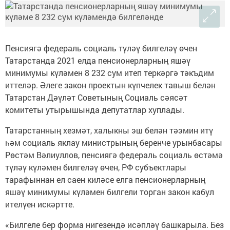
Пенсиягә федераль социаль түләү билгеләү өчен
Татарстанда 2021 елда пенсионерларның яшәү
минимумы күләмен 8 232 сум итеп теркәргә тәкъдим
иттеләр. Әлеге закон проектын күпчелек тавыш белән
Татарстан Дәүләт Советының Социаль сәясәт
комитеты утырышында депутатлар хуплады.
Татарстанның хезмәт, халыкны эш белән тәэмин итү
һәм социаль яклау министрының беренче урынбасары
Рөстәм Вәлиуллов, пенсиягә федераль социаль өстәмә
түләү күләмен билгеләү өчен, РФ субъектлары
тарафыннан ел саен киләсе елга пенсионерларның
яшәү минимумы күләмен билгели торган закон кабул
ителүен искәртте.
«Билгеле бер форма нигезендә исәпләү башкарыла. Без