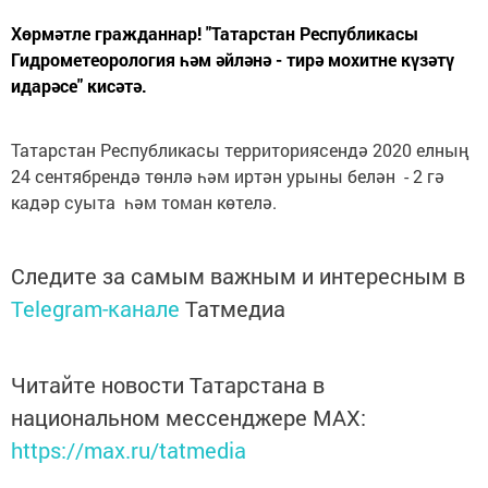
Хөрмәтле гражданнар! "Татарстан Республикасы
Гидрометеорология һәм әйләнә - тирә мохитне күзәтү
идарәсе" кисәтә.
Татарстан Республикасы территориясендә 2020 елның
24 сентябрендә төнлә һәм иртән урыны белән - 2 гә
кадәр суыта һәм томан көтелә.
Следите за самым важным и интересным в
Telegram-канале
Татмедиа
Читайте новости Татарстана в
национальном мессенджере MАХ:
https://max.ru/tatmedia