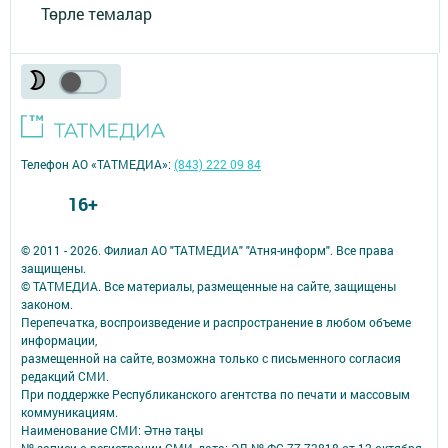
Төрле темалар
Телефон АО «ТАТМЕДИА»:
(843) 222 09 84
16+
© 2011 - 2026. Филиал АО "ТАТМЕДИА" "Атня-информ". Все права
защищены.
© ТАТМЕДИА. Все материалы, размещенные на сайте, защищены
законом.
Перепечатка, воспроизведение и распространение в любом объеме
информации,
размещенной на сайте, возможна только с письменного согласия
редакций СМИ.
При поддержке Республиканского агентства по печати и массовым
коммуникациям.
Наименование СМИ: Әтнә таңы
№ записи о регистрации СМИ, дата: ЭЛ № ФС 77-73818 от 12 октября