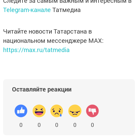
Следите за самым важным и интересным в
Telegram-канале
Татмедиа
Читайте новости Татарстана в
национальном мессенджере MАХ:
https://max.ru/tatmedia
Оставляйте реакции
0
0
0
0
0