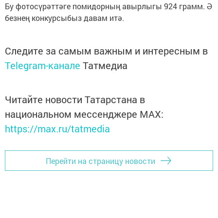
Бу фотосүрәттәге помидорның авырлыгы 924 грамм. Ә
безнең конкурсыбыз давам итә.
Следите за самым важным и интересным в
Telegram-канале
Татмедиа
Читайте новости Татарстана в
национальном мессенджере MАХ:
https://max.ru/tatmedia
Перейти на страницу новости