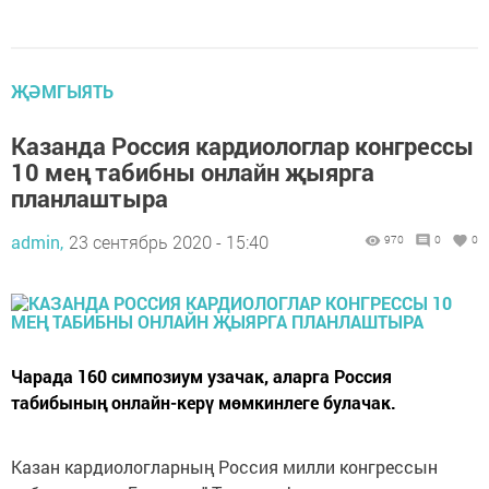
ҖӘМГЫЯТЬ
Казанда Россия кардиологлар конгрессы
10 мең табибны онлайн җыярга
планлаштыра
admin,
23 сентябрь 2020 - 15:40
970
0
0
Чарада 160 симпозиум узачак, аларга Россия
табибының онлайн-керү мөмкинлеге булачак.
Казан кардиологларның Россия милли конгрессын