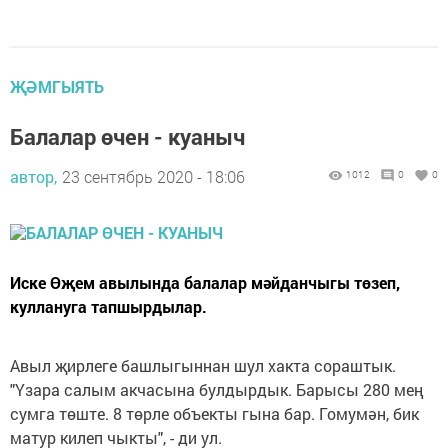
ҖӘМГЫЯТЬ
Балалар өчен - куаныч
автор,
23 сентябрь 2020 - 18:06
1012
0
0
Иске Өҗем авылында балалар мәйданчыгы төзеп,
куллануга тапшырдылар.
Авыл җирлеге башлыгыннан шул хакта сораштык.
"Үзара салым акчасына булдырдык. Барысы 280 мең
сумга төште. 8 төрле объекты гына бар. Гомумән, бик
матур килеп чыкты", - ди ул.