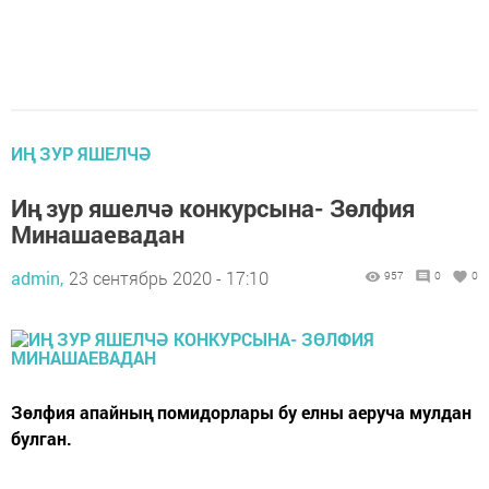
ИҢ ЗУР ЯШЕЛЧӘ
Иң зур яшелчә конкурсына- Зөлфия
Минашаевадан
admin,
23 сентябрь 2020 - 17:10
957
0
0
Зөлфия апайның помидорлары бу елны аеруча мулдан
булган.