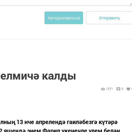
Отправить
Авторизоваться
телмичә калды
1271
0
елның 13 нче апрелендә гаиләбезгә күтәрә
2 яшендә энем Фарил үкенечле үлем белән