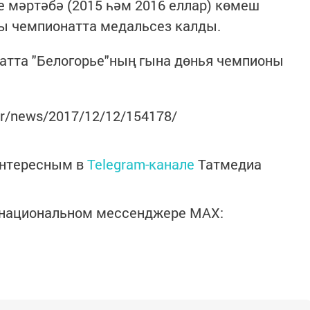
е мәртәбә (2015 һәм 2016 еллар) көмеш
гы чемпионатта медальсез калды.
атта "Белогорье"ның гына дөнья чемпионы
tar/news/2017/12/12/154178/
интересным в
Telegram-канале
Татмедиа
в национальном мессенджере MАХ: