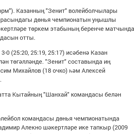
форм"). Казанның "Зенит" волейболчылары
 арасындагы дөнья чемпионатын уңышлы
кертләре төркем этабының беренче матчынд
ндасын отты.
-0 (25:20, 25:19, 25:17) исәбенә Казан
н төгәлләнде. "Зенит" составында иң
сим Михайлов (18 очко) һәм Алексей
.
натта Кытайның "Шанхай" командасы белән
волейбол командасы дөнья чемпионатында
адимир Алекно шәкертләре ике тапкыр (2009