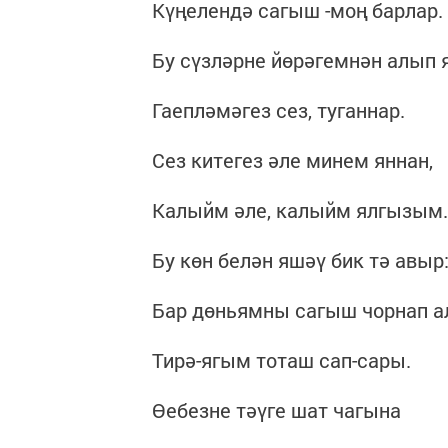
Күңелендә сагыш -моң барлар.
Бу сүзләрне йөрәгемнән алып 
Гаепләмәгез сез, туганнар.
Сез китегез әле минем яннан,
Калыйм әле, калыйм ялгызым.
Бу көн белән яшәү бик тә авыр
Бар дөньямны сагыш чорнап а
Тирә-ягым тоташ сап-сары.
Өебезне тәүге шат чагына