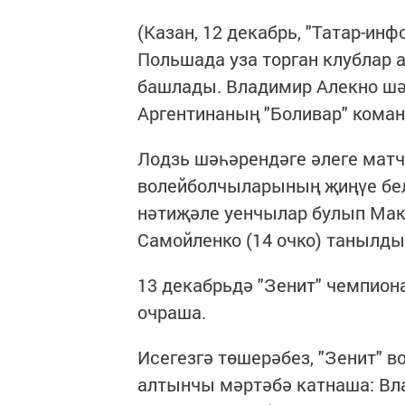
(Казан, 12 декабрь, "Татар-ин
Польшада уза торган клублар
башлады. Владимир Алекно шә
Аргентинаның "Боливар" кома
Лодзь шәһәрендәге әлеге матч 3
волейболчыларының җиңүе белә
нәтиҗәле уенчылар булып Мак
Самойленко (14 очко) танылды
13 декабрьдә "Зенит" чемпио
очраша.
Исегезгә төшерәбез, "Зенит" 
алтынчы мәртәбә катнаша: Вл