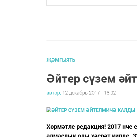
ҖӘМГЫЯТЬ
Әйтер сүзем әй
автор,
12 декабрь 2017 - 18:02
Хөрмәтле редакция! 2017 нче 
алмаслык олы хәсрәт килде. 3