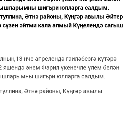
агышларымны шигъри юлларга салдым.
туллина, Әтнә районы, Күңгәр авылы Әйтер
р сүзен әйтми кала алмый Күңелендә сагыш
лның 13 нче апрелендә гаиләбезгә күтәрә
2 яшендә энем Фарил үкенечле үлем белән
агышларымны шигъри юлларга салдым.
туллина, Әтнә районы, Күңгәр авылы
.