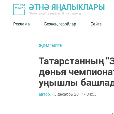
ӘТНӘ ЯҢАЛЫКЛАРЫ
"Әтнә таңы" газетасы - Әтнә районы
Реклама
Безнең геройлар
Бәйге
ҖӘМГЫЯТЬ
Татарстанның "
дөнья чемпион
уңышлы башла
автор,
13 декабрь 2017 - 04:53