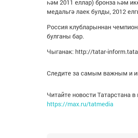
һәм 2011 еллар) бронза һәм ик
медальгә лаек булды, 2012 ел
Россия клубларыннан чемпион
булганы бар.
Чыганак: http://tatar-inform.ta
Следите за самым важным и 
Читайте новости Татарстана 
https://max.ru/tatmedia