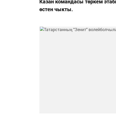
Казан командасы төркем этаб
өстен чыкты.