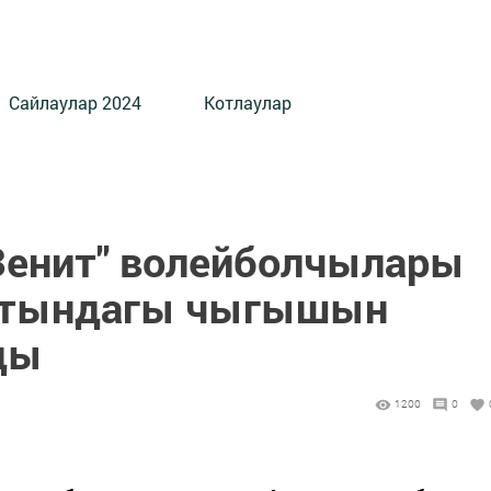
Сайлаулар 2024
Котлаулар
Зенит" волейболчылары
атындагы чыгышын
ды
1200
0