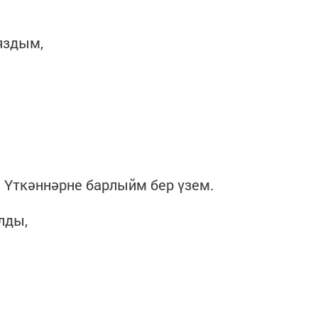
яздым,
: Үткәннәрне барлыйм бер үзем.
лды,