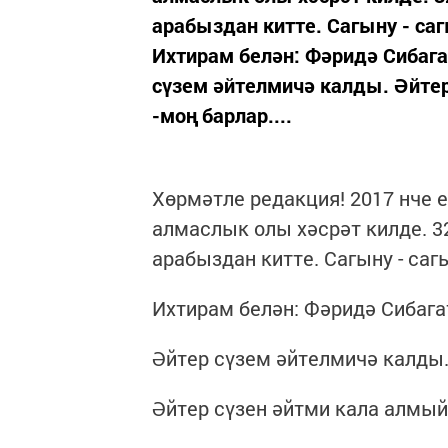
арабыздан китте. Сагыну - с
Ихтирам белән: Фәридә Сибага
сүзем әйтелмичә калды. Әйте
-моң барлар....
Хөрмәтле редакция! 2017 нче е
алмаслык олы хәсрәт килде. 3
арабыздан китте. Сагыну - с
Ихтирам белән: Фәридә Сибага
Әйтер сүзем әйтелмичә калды
Әйтер сүзен әйтми кала алмый