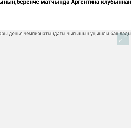
ының беренче матчында Аргентина клубынна