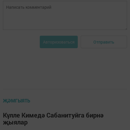
Отправить
Авторизоваться
ҖӘМГЫЯТЬ
Күлле Кимедә Сабанитуйга бирнә
җыялар