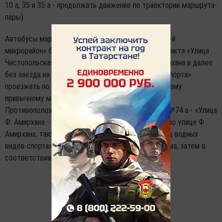
10 а, 35 и 35 а - продолжать движение по траектории маршрута-
пары).
Автобусы маршрута №74 «Улица Ф. Амирхана - 10-й
микрорайон» будут следовать с остановочного пункта «Улица
Чистопольская», разворачиваться у улицы Ф. Амирхана и далее
без заезда на остановку «Дворец водных видов спорта»
проезжать по улице Сибгата Хакима, затем по своему
привычному маршруту.
Противоположно направленный маршрут-дублер №74 а - «Улица
Ф. Амирхана - 10-й микрорайон» начнет движение по улице Ф.
Амирхана, также без заезда на остановку «Дворец водных
видов спорта» проследует по улице Сибгата Хакима, затем в
соответствии со своей стандартной траекторией.