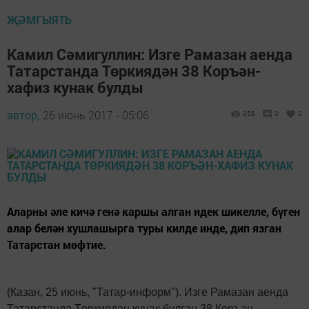
ҖӘМГЫЯТЬ
Камил Сәмигуллин: Изге Рамазан аенда
Татарстанда Төркиядән 38 Коръән-
хафиз кунак булды
автор,
26 июнь 2017 - 05:06
958
0
0
Аларны әле кичә генә каршы алган идек шикелле, бүген
алар белән хушлашырга туры килде инде, дип язган
Татарстан мөфтие.
(Казан, 25 июнь, "Татар-информ"). Изге Рамазан аенда
Татарстанда Төркиядән кунак булган 38 Коръән-