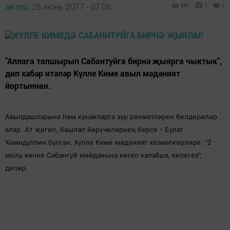
автор,
26 июнь 2017 - 07:06
867
0
0
"Аллага тапшырып Сабантуйга бирнә җыярга чыктык",
дип хәбәр итәләр Күлле Киме авыл мәдәният
йортыннан.
Авылдашларына һәм кунакларга зур рәхмәтләрен белдерәләр
алар. Ат җигеп, башлап йөрүчеләрнең берсе - Булат
Хәмидуллин булган. Күлле Киме мәдәният хезмәткәрләре: "2
июль көнне Сабантуй мәйданына көтеп калабыз, килегез",
диләр.