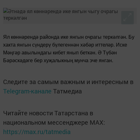
Ял көннәрендә районда ике янгын очрагы теркәлгән. Бу
хакта янгын сүндерү бүлегеннән хәбәр иттеләр. Иске
Мәңгәр авылындагы кибет янып беткән. Ә Түбән
Бәрәскәдәге бер хуҗалыкның мунча эче янган.
Следите за самым важным и интересным в
Telegram-канале
Татмедиа
Читайте новости Татарстана в
национальном мессенджере MАХ:
https://max.ru/tatmedia