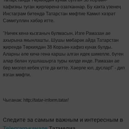
хафизны туган җирләренә озатканнар. Бу хакта үзенең
Инстаграм битендә Татарстан мөфтие Камил хәзрәт
Сәмигуллин хәбәр итте.
"Ничек кенә кызганыч булмасын, Изге Рамазан ае
ахырына якынлашты. Шушы мөбарәк айда Татарстан
җирендә Төркиядән 38 Коръән-хафиз кунак булды.
Аларны әле кичә генә каршы алган идек шикелле, бүген
алар белән хушлашырга туры килде инде. Рамазан ае
бер мизгел кебек үтте дә китте. Хәерле юл, дуслар!" - дип
язган мөфти.
Чыганак: http://tatar-inform.tatar/
Следите за самым важным и интересным в
Telegram-канале
Татмедиа