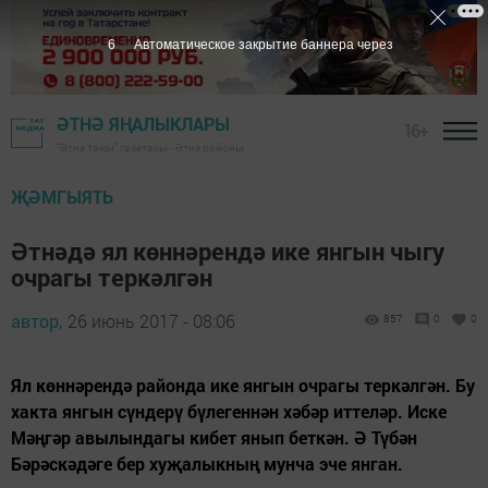
5
Автоматическое закрытие баннера через
ӘТНӘ ЯҢАЛЫКЛАРЫ
16+
"Әтнә таңы" газетасы - Әтнә районы
ҖӘМГЫЯТЬ
Әтнәдә ял көннәрендә ике янгын чыгу
очрагы теркәлгән
автор,
26 июнь 2017 - 08:06
857
0
0
Ял көннәрендә районда ике янгын очрагы теркәлгән. Бу
хакта янгын сүндерү бүлегеннән хәбәр иттеләр. Иске
Мәңгәр авылындагы кибет янып беткән. Ә Түбән
Бәрәскәдәге бер хуҗалыкның мунча эче янган.