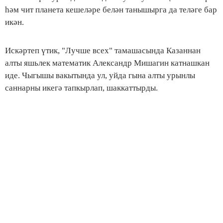
һәм чит планета кешеләре белән танышырга да теләге бар
икән.
Искәртеп үтик, "Лучше всех" тамашасында Казаннан
алты яшьлек математик Александр Мишагин катнашкан
иде. Чыгышы вакытында ул, уйда гына алты урынлы
саннарны икегә тапкырлап, шаккаттырды.