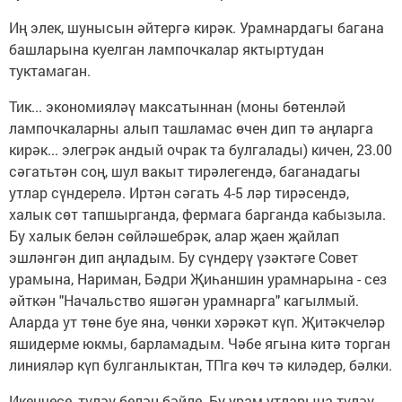
Иң элек, шунысын әйтергә кирәк. Урамнардагы багана
башларына куелган лампочкалар яктыртудан
туктамаган.
Тик... экономияләү максатыннан (моны бөтенләй
лампочкаларны алып ташламас өчен дип тә аңларга
кирәк... элегрәк андый очрак та булгалады) кичен, 23.00
сәгатьтән соң, шул вакыт тирәлегендә, баганадагы
утлар сүндерелә. Иртән сәгать 4-5 ләр тирәсендә,
халык сөт тапшырганда, фермага барганда кабызыла.
Бу халык белән сөйләшебрәк, алар җаен җайлап
эшләнгән дип аңладым. Бу сүндерү үзәктәге Совет
урамына, Нариман, Бәдри Җиһаншин урамнарына - сез
әйткән "Начальство яшәгән урамнарга" кагылмый.
Аларда ут төне буе яна, чөнки хәрәкәт күп. Җитәкчеләр
яшидерме юкмы, барламадым. Чәбе ягына китә торган
линияләр күп булганлыктан, ТПга көч тә киләдер, бәлки.
Икенчесе, түләү белән бәйле. Бу урам утларына түләү