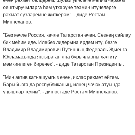
өчен рәхмәт белдерәм. Шулай ук әлеге мөһим чараны
оештыручыларга һәм үткәрүне тәэмин итүчеләргә
рәхмәт сүзләремне җиткерәм", - диде Рөстәм
Миңнеханов.
"Без көчле Россия, көчле Татарстан өчен. Сезнең сайлау
бик мөһим иде. Илебез лидерына ярдәм итү, безгә
Владимир Владимирович Путинның Федераль Җыенга
Юлламасында яңгыраган яңа бурычларны хәл итү
мөмкинлеген бирәчәк", - диде Татарстан Президенты.
"Мин актив катнашуыгыз өчен, ихлас рәхмәт әйтәм.
Барыбызга да республиканың, илнең чәчәк атуында
уңышлар телим", - дип өстәде Рөстәм Миңнеханов.