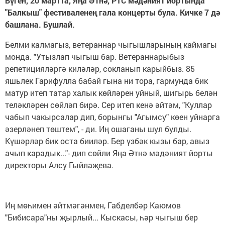
Бүген, 20 мартта, Яңа Әтнә, РТС мәдәният йортында
"Балкыш" фестиваленең гала концерты була. Кичке 7 дә
башлана. Бушлай.
Белми калмагыз, ветераннар чыгышларының каймагы
монда. "Утызлап чыгыш бар. Ветераннарыбыз
репетицияләргә киләләр, сокланып карыйбыз. 85
яшьлек Гарифулла бабай гына ни тора, гармунда бик
матур итеп татар халык көйләрен уйный, шигырь белән
теләкләрен сөйләп бирә. Сер итеп кенә әйтәм, "Куллар
чабып чакырсалар дип, борынгы "Агымсу" көен уйнарга
әзерләнеп төштем", - ди. Иң ошаганы шул булды.
Күшәрләр бик оста бииләр. Бер үзбәк кызы бар, авыз
ачып карадык..."- дип сөйли Яңа Әтнә мәдәният йорты
директоры Алсу Гыйлаҗева.
Иң мөһимен әйтмәгәнмен, Габделбәр Каюмов
"Бибисара"ны җырлый... Кыскасы, һәр чыгыш бер