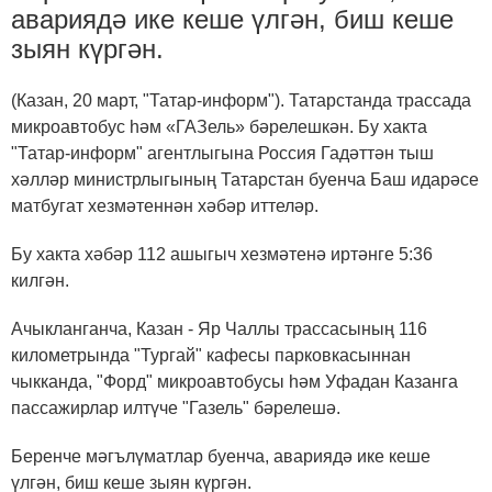
авариядә ике кеше үлгән, биш кеше
зыян күргән.
(Казан, 20 март, "Татар-информ"). Татарстанда трассада
микроавтобус һәм «ГАЗель» бәрелешкән. Бу хакта
"Татар-информ" агентлыгына Россия Гадәттән тыш
хәлләр министрлыгының Татарстан буенча Баш идарәсе
матбугат хезмәтеннән хәбәр иттеләр.
Бу хакта хәбәр 112 ашыгыч хезмәтенә иртәнге 5:36
килгән.
Ачыкланганча, Казан - Яр Чаллы трассасының 116
километрында "Тургай" кафесы парковкасыннан
чыкканда, "Форд" микроавтобусы һәм Уфадан Казанга
пассажирлар илтүче "Газель" бәрелешә.
Беренче мәгълүматлар буенча, авариядә ике кеше
үлгән, биш кеше зыян күргән.