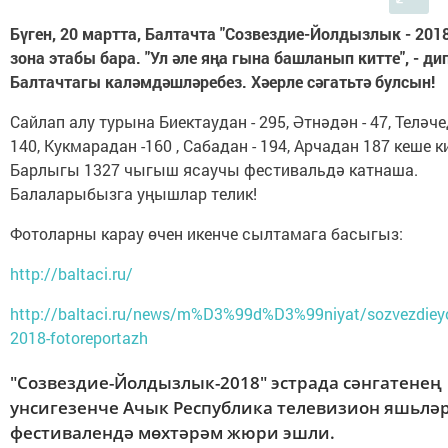
Бүген, 20 мартта, Балтачта
"Созвездие-Йолдызлык - 2018
зона этабы бара. "Ул әле яңа гына башланып китте", - ди
Балтачтагы каләмдәшләребез. Хәерле сәгатьтә булсын!
Сайлап алу турына Биектаудан - 295, Әтнәдән - 47, Теләче
140, Кукмарадан -160 , Сабадан - 194, Арчадан 187 кеше к
Барлыгы 1327 чыгыш ясаучы фестивальдә катнаша.
Балаларыбызга уңышлар телик!
Фотоларны карау өчен икенче сылтамага басыгыз:
http://baltaci.ru/
http://baltaci.ru/news/m%D3%99d%D3%99niyat/sozvezdieyo
2018-fotoreportazh
"Созвездие-Йолдызлык-2018" эстрада сәнгатенең
унсигезенче Ачык Республика телевизион яшьлә
фестивалендә мөхтәрәм жюри эшли.