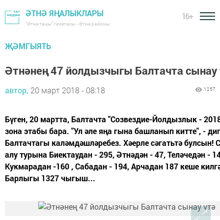
ӘТНӘ ЯҢАЛЫКЛАРЫ
16+
"Әтнә таңы" газетасы - Әтнә районы
ҖӘМГЫЯТЬ
Әтнәнең 47 йолдызчыгы Балтачта сынау 
автор,
20 март 2018 - 08:18
1257
Бүген, 20 мартта, Балтачта "Созвездие-Йолдызлык - 2018
зона этабы бара. "Ул әле яңа гына башланып китте", - ди
Балтачтагы каләмдәшләребез. Хәерле сәгатьтә булсын! 
алу турына Биектаудан - 295, Әтнәдән - 47, Теләчедән - 14
Кукмарадан -160 , Сабадан - 194, Арчадан 187 кеше килг
Барлыгы 1327 чыгыш...