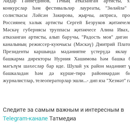
Айдар Гайнетдинов, ТРның атказанган артисты, х
конкурслар һәм фестивальләр лауреаты, "Зөләйлә"
солисткасы Ләйсән Закирова, җырчы, актриса, про
Россиянең халык артисты Сергей Безруков җитәкчеле
Мәскәү губернясы труппасы җитәкчесе Алина Ивах
атказанган артисты, алып баручы, "Радость моя" дигән
каналының режиссер-куючысы (Мәскәү) Дмитрий Плато
Президенты каршында мәдәниятне үстерүдә якла
башкарма директоры Нурния Хашимова һәм башка 
мәгълүм шәхесләр бар иде. Шулай ук район мәдәният ү
башкаладан һәм дә күрше-тирә районнардан б
журналистлар, телеоператорлар эшли...- дип яза "Хезмәт" г
Следите за самым важным и интересным в
Telegram-канале
Татмедиа