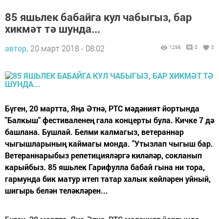
85 яшьлек бабайга кул чабыгыз, бар
хикмәт тә шунда...
автор,
20 март 2018 - 08:02
1298
0
0
Бүген, 20 мартта, Яңа Әтнә, РТС мәдәният йортында
"Балкыш" фестиваленең гала концерты була. Кичке 7 дә
башлана. Бушлай. Белми калмагыз, ветераннар
чыгышларының каймагы монда. "Утызлап чыгыш бар.
Ветераннарыбыз репетицияләргә киләләр, сокланып
карыйбыз. 85 яшьлек Гарифулла бабай гына ни тора,
гармунда бик матур итеп татар халык көйләрен уйный,
шигырь белән теләкләрен...