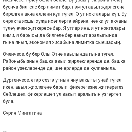
буенча билгеле бер лимит бар, һәм ул авыл җирлегенә
бирелгән акча әлләни күп түгел. Ә ут нокталары күп. Бу
очракта яхшы хуҗа исәпләргә өйрәнә, чөнки ул акчаны
түләү өчен җиткерәсе бар. Я утлар яна, я ут нокталары
кими, я барысы да билгеле бер вакыт аралыгында
гына янып, экономия хисабына лимитка сыешасың.
Өченчесе, бу бер Олы Әтнә авылында гына түгел.
Районыбызның башка авыл җирлекләрендә дә, башка
район үзәкләрендә дә, шәһәрләрдә дә кулланыла.
Дүртенчесе, әгәр сезгә утның яну вакыты уңай түгел
икән, авыл җирлегенә барып, фикерегезне җиткерегез.
Сөйләшеп, фикерләшеп ул вакыт аралыгын үзгәртеп
була.
Сүрия Мингатина