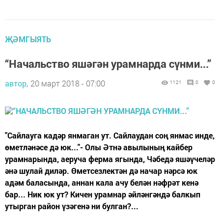
ҖӘМГЫЯТЬ
“Начальство яшәгән урамнарда сүнми...”
автор,
20 март 2018 - 07:00
1121
0
0
"Сайлауга кадәр янмаган ут. Сайлаудан соң янмас инде,
өметләнәсе дә юк..."- Олы Әтнә авылының кайбер
урамнарында, аеруча ферма ягында, Чәбедә яшәүчеләр
әнә шулай диләр. Өметсезлектән дә начар нәрсә юк
адәм баласында, аннан кала ачу белән нәфрәт кенә
бар... Ник юк ут? Кичен урамнар әйләнгәндә балкып
утырган район үзәгенә ни булган?...