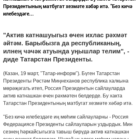
Президентының матбугат хезмәте хәбәр итә. "Без кичә
илебездәге...
"Актив катнашуыгыз өчен ихлас рәхмәт
әйтәм. Барыбызга да республиканың,
илнең чәчәк атуында уңышлар телим", -
диде Татарстан Президенты.
(Казан, 19 март, "Татар-информ"). Бүген Татарстан
Президенты Рөстәм Миңнеханов республика халкына
мөрәҗәгать итеп, Россия Президентын сайлауларда
актив катнашкан өчен рәхмәтен белдерде. Бу хакта
Татарстан Президентының матбугат хезмәте хәбәр итә.
"Без кичә илебездәге иң мөһим сайлауларны - Россия
Федерациясе Президенты сайлауларын уздырдык. Мин
сезнең һәркайсыгызга тавыш бирүдә актив катнашкан