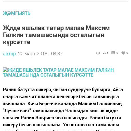
ҖӘМГЫЯТЬ
Җиде яшьлек татар малае Максим
Галкин тамашасында осталыгын
күрсәтте
автор,
20 март 2018 - 04:37
1235
0
0
Ранил батутта сикерә, янгын сүндерүче булырга, Айга
очарга һәм чит планета кешеләре белән танышырга
хыяллана. Кичә Беренче каналда Максим Галкинның
"Лучше всех" тамашасында Чаллыдан килгән җиде
яшьлек Ранил Заһриев чыгыш ясады. Ранил батутта
сикерү белән шөгыльләнә. Ул осталыгын тамашаны