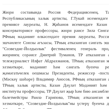
Жюри составында Россия Федерациясенең, Тат
Республикасының халык артисты, Г.Тукай исемендәге
премиясе лауреаты, Н. Җиһанов исемендәге Казан
консерваториясе профессоры, жюри рәисе Зилә Сөнгат
РФның мәдәният өлкәсендәге премия лауреаты, Росси
эшчәнлеге Союзы әгъзасы, ТРның атказанган сәнгать эш
"Созвездие-Йолдызлык" фестиваленең генераль про
жюринең сорәисе Дмитрий Туманов, ТР атказанган а
тележурналист Илфат Абдрахманов, ТРның атказанган м
хезмәткәре, мәдәният һәм сәнгать буенча рег
җәмәгатьчелек оешмасы Президенты, режиссер -пост
(Мәскәү шәһәре) Владимир Аносов, РФның атказанган а
ТРның халык артисты, Казан Дәүләт Мәдәният һәм 
институты профессоры, ТР Дәүләт җыр һәм бию ансамбл
балетмейстры Раилә Гарипова, ТРның атказанган м
хезмәткәре, "Созвездие-Йолдызлык"ны үстерү буенча д