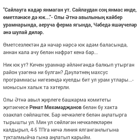
"Сайлауга кадәр янмаган ут. Сайлаудан соң янмас инде,
өметләнәсе дә юк..."- Олы Әтнә авылының кайбер
урамнарында, аеруча ферма ягында, Чәбедә яшәүчеләр
әнә шулай диләр.
Өметсезлектән дә начар нәрсә юк адәм баласында,
аннан кала ачу белән нәфрәт кенә бар...
Ник юк ут? Кичен урамнар әйләнгәндә балкып утырган
район үзәгенә ни булган? Дәүләтнең махсус
программасы нигезендә куелды бит ул урам утлары...-
монысын халык та хәтерли.
Олы Әтнә авыл җирлеге башкарма комитеты
җитәкчесе
Ренат Мөхәмәдҗанов
белән бу хакта
озаклап сөйләштек. Бар нечкәлеге белән аңлатырга
тырышты ул. Мин ул сөйләгән нечкәлекләрен
калдырып, 4-5 ТПга ничә линия ялганганлыгына
тукталмыйча гына аңлатып карыйм.