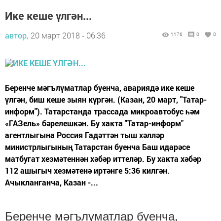
Ике кеше үлгән...
автор,
20 март 2018 - 06:36
1176
0
0
Беренче мәгълүматлар буенча, авариядә ике кеше
үлгән, биш кеше зыян күргән. (Казан, 20 март, "Татар-
информ"). Татарстанда трассада микроавтобус һәм
«ГАЗель» бәрелешкән. Бу хакта "Татар-информ"
агентлыгына Россия Гадәттән тыш хәлләр
министрлыгының Татарстан буенча Баш идарәсе
матбугат хезмәтеннән хәбәр иттеләр. Бу хакта хәбәр
112 ашыгыч хезмәтенә иртәнге 5:36 килгән.
Ачыкланганча, Казан -...
Беренче мәгълүматлар буенча,