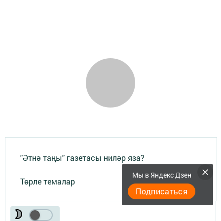
"Әтнә таңы" газетасы ниләр яза?
Мы в Яндекс Дзен
Төрле темалар
Подписаться