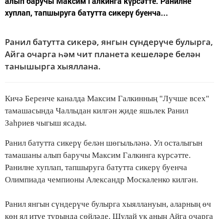
алып баручы Максим Галкинга күрсәтте. Ранилне
хуплап, тапшыруга батутта сикерү буенча...
Ранил батутта сикерә, янгын сүндерүче булырга,
Айга очарга һәм чит планета кешеләре белән
танышырга хыяллана.
Кичә Беренче каналда Максим Галкинның "Лучше всех"
тамашасында Чаллыдан килгән җиде яшьлек Ранил
Заһриев чыгыш ясады.
Ранил батутта сикерү белән шөгыльләнә. Ул осталыгын
тамашаны алып баручы Максим Галкинга күрсәтте.
Ранилне хуплап, тапшыруга батутта сикерү буенча
Олимпиада чемпионы Александр Москаленко килгән.
Ранил янгын сүндерүче булырга хыяллануын, аларның өч
көн ял итүе турында сөйләде. Шулай ук аның Айга очарга