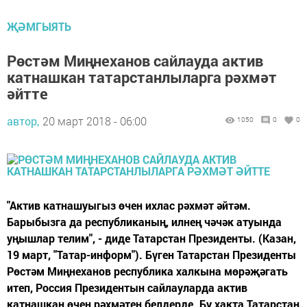
ҖӘМГЫЯТЬ
Рөстәм Миңнеханов сайлауда актив
катнашкан татарстанлыларга рәхмәт
әйтте
автор,
20 март 2018 - 06:00
1050
0
0
"Актив катнашуыгыз өчен ихлас рәхмәт әйтәм.
Барыбызга да республиканың, илнең чәчәк атуында
уңышлар телим", - диде Татарстан Президенты. (Казан,
19 март, "Татар-информ"). Бүген Татарстан Президенты
Рөстәм Миңнеханов республика халкына мөрәҗәгать
итеп, Россия Президентын сайлауларда актив
катнашкан өчен рәхмәтен белдерде. Бу хакта Татарстан