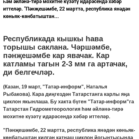
һәм әйләнә-тирә мохитне күзәтү идарәсендә хәбәр
иттеләр. "Пәнҗешәмбе, 22 мартта, республика янәдән
көньяк-көнбатыштан...
Республикада кышкы һава
торышы саклана. Чәршәмбе,
пәнҗешәмбе кар явачак. Кар
катламы тагын 2-3 мм га артачак,
ди белгечләр.
(Казан, 19 март, "Татар-информ", Наталья
Рыбакова). Кара диңгездән Татарстанга карлы яңа
циклон якынлаша. Бу хакта бүген "Татар-информ"га
Татарстан Гидрометеорология һәм әйләнә-тирә
мохитне күзәтү идарәсендә хәбәр иттеләр.
"Пәнҗешәмбе, 22 мартта, республика янәдән көньяк-
көнбатыштан килгән катнаш циклон йогынтысында