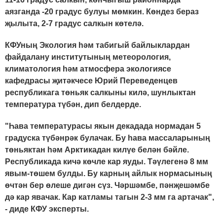
аязганда -20 градус булуы мөмкин. Көндез бераз
җылыта, 2-7 градус салкын көтелә.
КФУның Экология һәм табигый байлыклардан
файдалану институтының метеорология,
климатология һәм атмосфера экологиясе
кафедрасы җитәкчесе Юрий Переведенцев
республикага төньяк салкыны килә, шунлыктан
температура түбән, дип белдерде.
"Һава температурасы якын декадада нормадан 5
градуска түбәнрәк булачак. Бу һава массаларының
төньяктан һәм Арктикадан килүе белән бәйле.
Республикада кичә көчле кар яуды. Тәүлегенә 8 мм
явым-төшем булды. Бу карның айлык нормасының
өчтән бер өлеше дигән сүз. Чәршәмбе, пәнҗешәмбе
дә кар явачак. Кар катламы тагын 2-3 мм га артачак",
- диде КФУ эксперты.