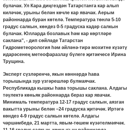
булачак. Ул Кара диңгездән Татарстанга кар алып
киләчәк, урыны белән көчле кар явачак. Аерым
районнарда буран көтелә. Температура төнлә 5-10
градус салкын, көндез 0-5 градуска кадәр салкын
булачак. Юлларда бозлавык һәм кар көртләре
саклана", - дип сөйләде Татарстан
Гидрометеорология һәм әйләнә-тирә мохитне күзәтү
идарәсенең метеофаразлау бүлеге җитәкчесе Ирина
Трущина.
Эксперт сүзләренчә, якын көннәрдә һава
торышында зур үзгәрешләр булмаячак.
Республикада кышкы һава торышы саклана. Алдагы
тәүлектә көньяк районнарда бераз кар явачак.
Минималь температура 12-17 градус салкын, аязган
вакытта урыны белән −24 градуска җитәчәк. Иртәгә
көндез 4-9 градус салкын көтелә. Алдагы
чәршәмбедә, 21 мартта, явым-төшем күзәтелмәячәк.
11-16 градус салкын, көнчыгыш районнарда