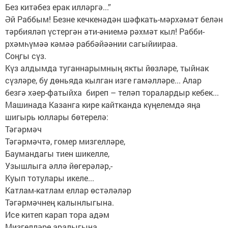
Без китәбез ерак илләргә...”
Әй Раббым! Безне кечкенәдән шәфкать-мәрхәмәт белән
тәрбияләп үстергән әти-әниемә рәхмәт кыл! Рабби-
рхәмһүмәә кәмәә раббәйәәнии сагыйиираа.
Соңгы сүз.
Күз алдымда туганнарымның якты йөзләре, тыйнак
сүзләре, бу дөньяда кылган изге гамәлләре... Алар
безгә хәер-фатыйха биреп – теләп торалардыр кебек...
Машинада Казанга кире кайтканда күңелемдә яңа
шигырь юллары бөтерелә:
Тәгәрмәч
Тәгәрмәчтә, гомер мизгелләре,
Баумандагы тиен шикелле,
Узышлыга әллә йөгерәләр,-
Куып тотулары икеле...
Катлам-катлам еллар өстәләләр
Тәгәрмәчнең калынлыгына.
Исе китеп карап тора адәм
Мизгелләре аралыгына.