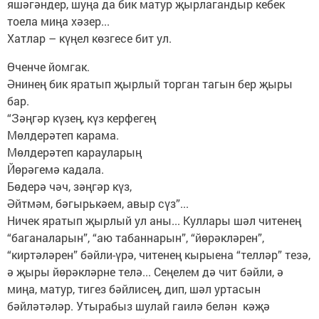
яшәгәндер, шуңа да бик матур җырлагандыр кебек
тоела миңа хәзер...
Хатлар – күңел көзгесе бит ул.
Өченче йомгак.
Әнинең бик яратып җырлый торган тагын бер җыры
бар.
“Зәңгәр күзең, күз керфегең
Мөлдерәтеп карама.
Мөлдерәтеп карауларың
Йөрәгемә кадала.
Бөдерә чәч, зәңгәр күз,
Әйтмәм, бәгырькәем, авыр сүз”...
Ничек яратып җырлый ул аны... Куллары шәл читенең
“баганаларын”, “аю табаннарын”, “йөрәкләрен”,
“киртәләрен” бәйли-үрә, читенең кырыена “телләр” тезә,
ә җыры йөрәкләрне телә... Сеңелем дә чит бәйли, ә
миңа, матур, тигез бәйлисең, дип, шәл уртасын
бәйләтәләр. Утырабыз шулай гаилә белән кәҗә