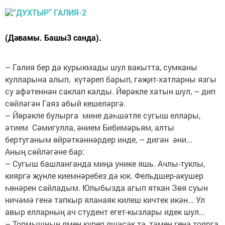
(Дәвамы. Башы3 санда).
– Галия бер дә курыкмады шул вакытта, сумканы
кулларына алып, күтәреп барып, гәҗит-хатларны язгы
су афәтеннән саклап калды. Йөрәкле хатын шул, – дип
сөйләгән Гаяз абый кешеләргә.
– Йөрәкле булырга мине дәһшәтле сугыш еллары,
әтием Сәмигулла, әнием Бибимәрьям, алты
бертуганым өйрәткәннәрдер инде, – дигән әни...
Аның сөйләгәне бар:
– Сугыш башланганда миңа унике яшь. Ачлы-туклы,
кияргә җүнле киемнәребез дә юк. Фельдшер-акушер
һөнәрен сайладым. Юлыбызда агып яткан Зөя суын
ничәмә генә тапкыр яланаяк килеш кичтек икән... Ул
авыр елларның ач студент егет-кызлары идек шул...
– Тормышның ямен күреп яшәсәк тә, тәмен генә тоярга