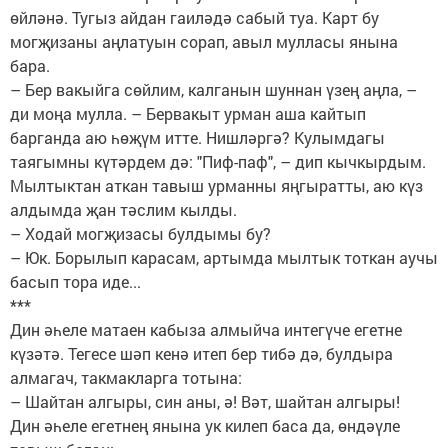
өйләнә. Тугыз айдан гаиләдә сабый туа. Карт бу
могҗизаны аңлатуын сорап, авыл мулласы янына
бара.
– Бер вакыйга сөйлим, калганын шуннан үзең аңла, –
ди моңа мулла. – Бервакыт урман аша кайтып
барганда аю һөҗүм итте. Нишләргә? Кулымдагы
таягымны күтәрдем дә: "Пиф-паф", – дип кычкыр­дым.
Мылтыктан аткан тавыш урманны яңгыратты, аю күз
алдымда җан тәслим кылды.
– Ходай могҗизасы булдымы бу?
– Юк. Борылып карасам, артымда мылтык тоткан аучы
басып тора иде...
***
Дин әһеле матаен кабыза алмыйча интегүче егетне
күзәтә. Тегесе шәп кенә итеп бер тибә дә, булдыра
алмагач, такмакларга тотына:
– Шайтан алгыры, син аны, ә! Вәт, шайтан алгыры!
Дин әһеле егетнең янына ук килеп баса да, өндәүле