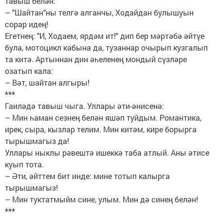
тавыш белән:
– "Шайтан"ны телгә алганчы, Ходайдан булышуын
сорар идең!
Егетнең: "И, Ходаем, ярдәм ит!" дип бер мәртәбә әйтүе
була, мотоцикл кабына да, тузаннар очырып кузгалып
та китә. Артыннан дин әһеленең мондый сүзләре
озатып кала:
– Вәт, шайтан алгыры!
***
Гаиләдә тавыш чыга. Уллары әти-әнисенә:
– Мин һаман сезнең белән яшәп туйдым. Романтика,
ирек, сыра, кызлар телим. Мин китәм, кире борырга
тырышмагыз да!
Уллары ныклы рәвештә ишеккә таба атлый. Аны әтисе
куып тота.
– Әти, әйттем бит инде: мине тотып калырга
тырышмагыз!
– Мин туктатмыйм сине, улым. Мин дә синең белән!
***