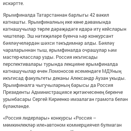
искәртте.
Ярымфиналда Татарстаннан барлыгы 42 вәкил
катнашты. Ярымфиналның ике көне дәвамында
катнашучылар төрле дәрәҗәдәге идарә итү кейсларын
чиштеләр. Эш нәтиҗәләре буенча һәр конкурсант
бәяләүчеләрдән шәхси тәкъдимнәр алды. Бәяләү
чараларыннан тыш, ярымфиналда очрашулар һәм
мастер-класслар узды. Россия икътисады
перспективалары турында лекцияне ярымфиналда
катнашучылар өчен Ломоносов исемендәге МДУның
икътисад факультеты деканы Александр Аузан укыды.
Ярымфиналга чыгучыларның барысы да Россия
Президенты Администрациясе җитәкчесенең беренче
урынбасары Сергей Кириенко имзалаган грамота белән
бүләкләнде.
«Россия лидерлары» конкурсы «Россия –
мөмкинлекләр иле»автоном коммерциячел булмаган