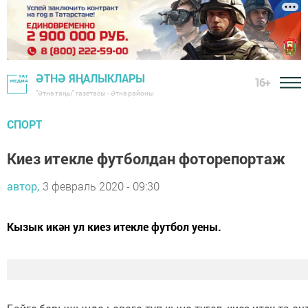
ӘТНӘ ЯҢАЛЫКЛАРЫ
16+
"Әтнә таңы" газетасы - Әтнә районы
СПОРТ
Киез итекле футболдан фоторепортаж
автор,
3 февраль 2020 - 09:30
Кызык икән ул киез итекле футбол уены.