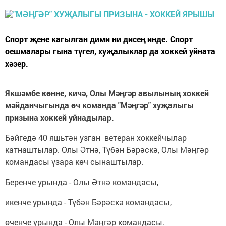
Спорт җене кагылган дими ни дисең инде. Спорт
оешмалары гына түгел, хуҗалыклар да хоккей уйната
хәзер.
Якшәмбе көнне, кичә, Олы Мәңгәр авылының хоккей
мәйданчыгында өч команда "Мәңгәр" хуҗалыгы
призына хоккей уйнадылар.
Бәйгедә 40 яшьтән узган ветеран хоккейчылар
катнаштылар. Олы Әтнә, Түбән Бәрәскә, Олы Мәңгәр
командасы үзара көч сынаштылар.
Беренче урында - Олы Әтнә командасы,
икенче урында - Түбән Бәрәскә командасы,
өченче урында - Олы Мәңгәр командасы.