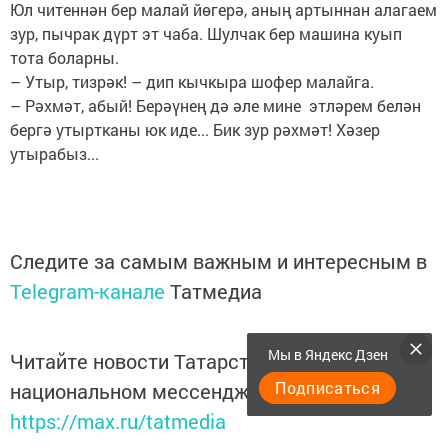
Юл читеннән бер малай йөгерә, аның артыннан алагаем
зур, пычрак дүрт эт чаба. Шулчак бер машина куып
тота боларны.
– Утыр, тизрәк! – дип кычкыра шофер малайга.
– Рәхмәт, абый! Берәүнең дә әле мине этләрем белән
бергә утыртканы юк иде... Бик зур рәхмәт! Хәзер
утырабыз...
Следите за самым важным и интересным в
Telegram-канале
Татмедиа
Мы в Яндекс Дзен
Читайте новости Татарстана в
Подписаться
национальном мессенджере MАХ:
https://max.ru/tatmedia