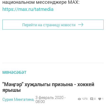
национальном мессенджере MАХ:
https://max.ru/tatmedia
Перейти на страницу новости
МӨНӘСӘБӘТ
"Мәңгәр" хуҗалыгы призына - хоккей
ярышы
3 февраль 2020 -
Сурия Мингатина,
1270
0
1
08:00