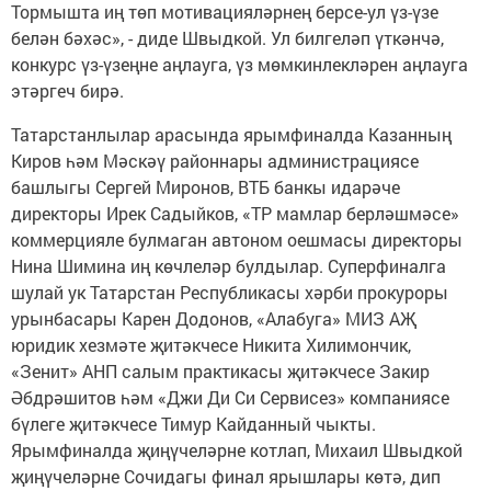
Тормышта иң төп мотивацияләрнең берсе-ул үз-үзе
белән бәхәс», - диде Швыдкой. Ул билгеләп үткәнчә,
конкурс үз-үзеңне аңлауга, үз мөмкинлекләрен аңлауга
этәргеч бирә.
Татарстанлылар арасында ярымфиналда Казанның
Киров һәм Мәскәү районнары администрациясе
башлыгы Сергей Миронов, ВТБ банкы идарәче
директоры Ирек Садыйков, «ТР мамлар берләшмәсе»
коммерцияле булмаган автоном оешмасы директоры
Нина Шимина иң көчлеләр булдылар. Суперфиналга
шулай ук Татарстан Республикасы хәрби прокуроры
урынбасары Карен Додонов, «Алабуга» МИЗ АҖ
юридик хезмәте җитәкчесе Никита Хилимончик,
«Зенит» АНП салым практикасы җитәкчесе Закир
Әбдрәшитов һәм «Джи Ди Си Сервисез» компаниясе
бүлеге җитәкчесе Тимур Кайданный чыкты.
Ярымфиналда җиңүчеләрне котлап, Михаил Швыдкой
җиңүчеләрне Сочидагы финал ярышлары көтә, дип