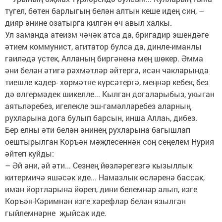
түгел, бөтен барлыгың белән алтын кеше идең син, –
дияр әнине озатырга килгән өч авыл халкы.
Ул заманда атеизм чәчәк атса да, бригадир эшендәге
әтием коммунист, агитатор булса да, динле-иманлы
гаиләдә үстек, Алланың биргәненә мең шөкер. Әмма
әни белән әтигә рәхмәтләр әйтергә, исән чакларында
тиешле кадер- хөрмәтне күрсәтергә, меңнәр кебек, без
дә өлгермәдек шикелле... Кылган догаларыбыз, укыган
аятьләребез, игелекле эш-гамәлләребез аларның
рухларына дога булып барсын, инша Аллаһ, дибез.
Бер елны әти белән әнинең рухларына багышлап
оештырылган Коръән мәҗлесеннән соң сеңелем Нурия
әйтеп куйды:
– Әй әни, әй әти... Сезнең йөзләрегезгә кызыллык
китермичә яшәсәк иде... Намазлык өсләренә бассак,
иман йортларына йөреп, дини белемнәр алып, изге
Коръән-Кәримнән изге хәрефләр белән язылган
гыйлемнәрне җыйсак иде.