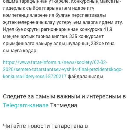
оешма тарафыннан үткәрелә. Конкурсның максаты-
лидерлык сыйфатларына һәм идарә итү
компетенцияләренә ия булган перспективалы
җитәкчеләрне ачыклау, үстерү һәм аларга ярдәм итү.
Идел буе округы регионнарыннан конкурска 41,9
меңнән артык гариза килгән. 335 конкурсант
ярымфиналга чакыру алды,шуларның 282се генә
сынауга кадәр.
https://www.tatar-inform.ru/news/society/02-02-
2020/semero-tatarstantsev-vyshli-v-final-prezidentskogo-
konkursa-lidery-rossii-5720217
файдаланылды
Следите за самым важным и интересным в
Telegram-канале
Татмедиа
Читайте новости Татарстана в