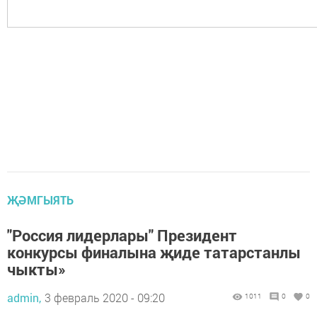
ҖӘМГЫЯТЬ
"Россия лидерлары" Президент
конкурсы финалына җиде татарстанлы
чыкты»
admin,
3 февраль 2020 - 09:20
1011
0
0