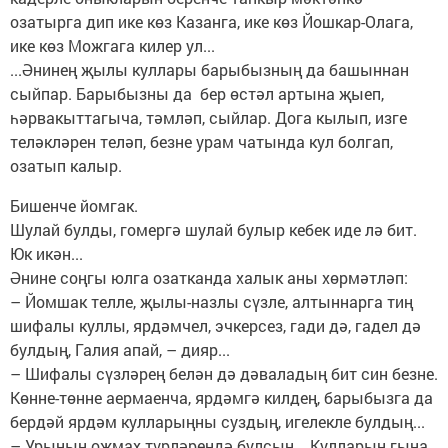
озатырга дип ике көз Казанга, ике көз Йошкар-Олага,
ике көз Можгага килер ул...
...Әнинең җылы куллары барыбызның да башыннан
сыйпар. Барыбызны да бер өстәл артына җыеп,
һәрвакыттагыча, тәмләп, сыйлар. Дога кылып, изге
теләкләрен теләп, безне урам чатында кул болгап,
озатып калыр.
Бишенче йомгак.
Шулай булды, гомергә шулай булыр кебек иде лә бит.
Юк икән...
Әнине соңгы юлга озатканда халык аны хөрмәтләп:
– Йомшак телле, җылы-назлы сүзле, алтыннарга тиң
шифалы куллы, ярдәмчел, эчкерсез, гади дә, гадел дә
булдың, Галия апай, – дияр...
– Шифалы сүзләрең белән дә дәваладың бит син безне.
Көнне-төнне аермаенча, ярдәмгә килдең, барыбызга да
бердәй ярдәм кулларыңны суздың, игелекле булдың...
– Урының оҗмах түрләрендә булсын... Кулларың гына