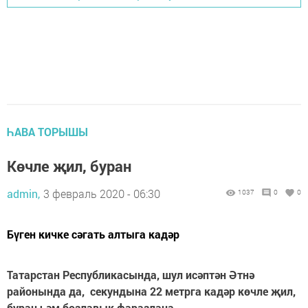
ҺАВА ТОРЫШЫ
Көчле җил, буран
admin,
3 февраль 2020 - 06:30
1037
0
0
Бүген кичке сәгать алтыга кадәр
Татарстан Республикасында, шул исәптән Әтнә
районында да, секундына 22 метрга кадәр көчле җил,
буран һәм бозлавык фаразлана.