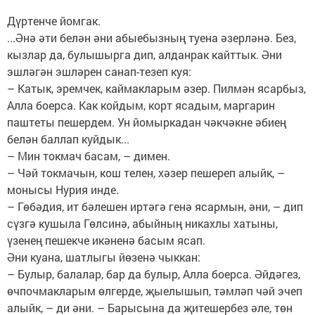
Дүртенче йомгак.
...Әнә әти белән әни абыебызның туе­на әзерләнә. Без,
кызлар да, булышырга дип, алданрак кайттык. Әни
эшләгән эшләрен санап-тезеп куя:
– Катык, эремчек, каймакларым әзер. Пилмән ясарбыз,
Алла боерса. Как койдым, корт ясадым, маргарин
паштеты пешердем. Ун йомыркадан чәкчәкне әбиең
белән баллап куйдык...
– Мин токмач басам, – димен.
– Чәй токмачын, кош телен, хәзер пешереп алыйк, –
монысы Нурия инде.
– Гөбәдия, ит бәлешен иртәгә генә ясармын, әни, – дип
сүзгә кушыла Гөлсинә, абыйның никахлы хатыны,
үзенең пешекче икәненә басым ясап.
Әни куана, шатлыгы йөзенә чыккан:
– Булыр, балалар, бар да булыр, Алла боерса. Әйдәгез,
өчпочмакларым өлгерде, җыелышып, тәмләп чәй эчеп
алыйк, – ди әни. – Барысына да җитешербез әле, төн