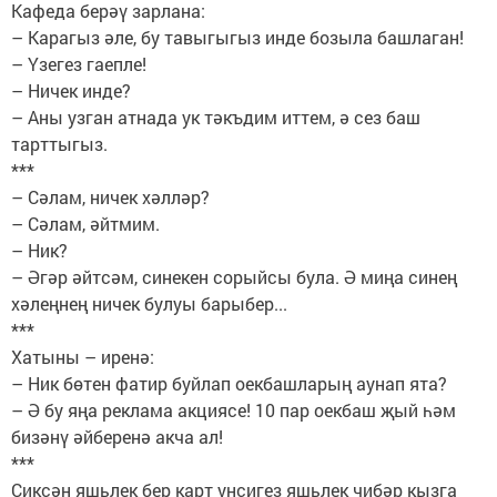
Кафеда берәү зарлана:
– Карагыз әле, бу тавыгыгыз инде бозыла башлаган!
– Үзегез гаепле!
– Ничек инде?
– Аны узган атнада ук тәкъдим иттем, ә сез баш
тарттыгыз.
***
– Сәлам, ничек хәлләр?
– Сәлам, әйтмим.
– Ник?
– Әгәр әйтсәм, синекен сорыйсы була. Ә миңа синең
хәлеңнең ничек булуы барыбер...
***
Хатыны – иренә:
– Ник бөтен фатир буйлап оекбашларың аунап ята?
– Ә бу яңа реклама акциясе! 10 пар оекбаш җый һәм
бизәнү әйберенә акча ал!
***
Сиксән яшьлек бер карт унсигез яшьлек чибәр кызга