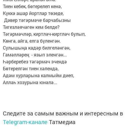
Тиен кебек, бөтерелеп кенә,
Күккә ашар йортлар төзеде,
Дәвер тәгәрмәче барчабызны
Тигезләячәген кем белде?
Тәгәрмәчләр, киртләч-киртләч булып,
Көнгә, айга, елга бүленгән.
Сулышыңа кадәр билгеләнгән,
Гамәлләрең - язып эленгән...
Һәрберебез тәгәрмәч эчендә
Бөтерелгән тиен хәлендә,
Адәм хурларына калмыйм диеп,
Аллаһ хозурына юнәлә...
Следите за самым важным и интересным в
Telegram-канале
Татмедиа