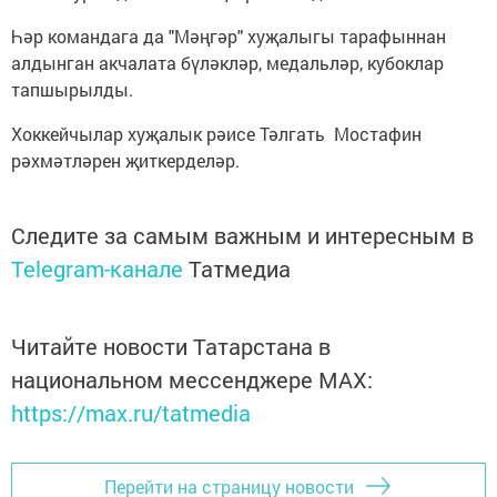
Һәр командага да "Мәңгәр" хуҗалыгы тарафыннан
алдынган акчалата бүләкләр, медальләр, кубоклар
тапшырылды.
Хоккейчылар хуҗалык рәисе Тәлгать Мостафин
рәхмәтләрен җиткерделәр.
Следите за самым важным и интересным в
Telegram-канале
Татмедиа
Читайте новости Татарстана в
национальном мессенджере MАХ:
https://max.ru/tatmedia
Перейти на страницу новости