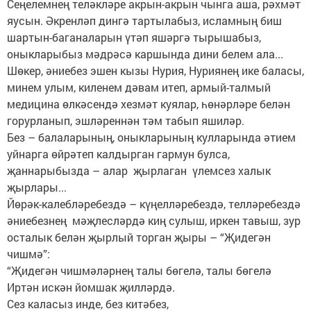
Сеңелемнең теләкләре акрын-акрын чынга аша, рәхмәт
яусын. Әкренләп дингә тартылабыз, исламның биш
шартын-баганаларын үтәп яшәргә тырышабыз,
оныкларыбыз мәдрәсә каршында дини белем ала...
Шөкер, әниебез эшен кызы Нурия, Нуриянең ике баласы,
минем улым, киленем дәвам итеп, армый-талмый
медицина өлкәсендә хезмәт куя­лар, һөнәрләре белән
горурланып, эшләреннән тәм табып яшиләр.
Без – балаларының, оныкларының кулларында әтием
уйнарга өйрәтеп калдырган гармун булса,
җаннарыбыз­да – алар җырлаган үлемсез халык
җырлары...
Йөрәк-калебләребездә – күңеллә­ре­бездә, телләребездә
әниебезнең мәҗ­лесләрдә киң сулыш, иркен тавыш, зур
осталык белән җырлый торган җыры – “Җидегән
чишмә”:
“Җидегән чишмәләрнең талы бөгелә, талы бөгелә
Иртән искән йомшак җилләрдә.
Сез каласыз инде, без китәбез,