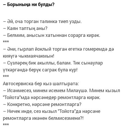
– Борыныңа ни булды?
– Әй, оча торган тәлинкә тиеп узды.
– Каян таптың аны?
– Белмим, анысын хатыннан сорарга кирәк.
***
– Әни, гырлап йоклый торган егеткә гомеремдә дә
кияүгә чыкмаячакмын!
– Сүзләрең бик акыллы, балам. Тик сынаулар
үткәргәндә берүк саграк була күр!
***
Автосервиска бер кыз шалтырата:
– Исәнмесез, минем исемем Миләүшә. Минем кызыл
"Тойота"мда нәрсәнедер ремонтларга кирәк.
– Конкретно, нәрсәне ремонтларга?
– Ничек инде, сез кызыл "Тойота"да нәрсәне
ремонтларга икәнен белмисезмени?!
***