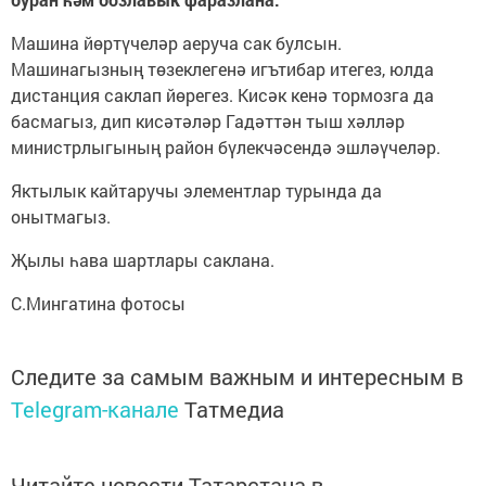
Машина йөртүчеләр аеруча сак булсын.
Машинагызның төзеклегенә игътибар итегез, юлда
дистанция саклап йөрегез. Кисәк кенә тормозга да
басмагыз, дип кисәтәләр Гадәттән тыш хәлләр
министрлыгының район бүлекчәсендә эшләүчеләр.
Яктылык кайтаручы элементлар турында да
онытмагыз.
Җылы һава шартлары саклана.
С.Мингатина фотосы
Следите за самым важным и интересным в
Telegram-канале
Татмедиа
Читайте новости Татарстана в