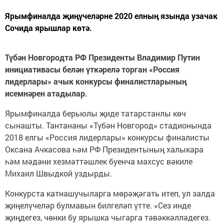
Ярымфиналда җиңүчеләрне 2020 елның язында узачак
Сочида ярышлар көтә.
Түбән Новгородта РФ Президенты Владимир Путин
инициативасы белән үткәрелә торган «Россия
лидерлары» ачык конкурсы финалистларының
исемнәрен атадылар.
Ярымфиналда берьюлы җиде татарстанлы көч
сынашты. Тантананы «Түбән Новгород» стадионында
2018 елгы «Россия лидерлары» конкурсы финалисты
Оксана Ачкасова һәм РФ Президентының халыкара
һәм мәдәни хезмәттәшлек буенча махсус вәкиле
Михаил Швыдкой уздырды.
Конкурста катнашучыларга мөрәҗәгать итеп, ул залда
җиңелүчеләр булмавын билгеләп үтте. «Сез инде
җиңдегез, чөнки бу ярышка чыгарга тәвәккәлләдегез.