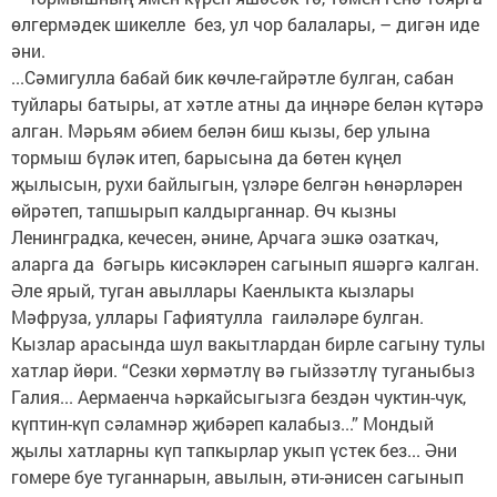
өлгермәдек шикелле без, ул чор балалары, – дигән иде
әни.
...Сәмигулла бабай бик көчле-гайрәтле булган, сабан
туйлары батыры, ат хәтле атны да иңнәре белән күтәрә
алган. Мәрьям әбием белән биш кызы, бер улына
тормыш бүләк итеп, барысына да бөтен күңел
җылысын, рухи байлыгын, үзләре белгән һөнәрләрен
өйрәтеп, тапшырып калдырганнар. Өч кызны
Ленинградка, кечесен, әнине, Арчага эшкә озаткач,
аларга да бәгырь кисәкләрен сагынып яшәргә калган.
Әле ярый, туган авыллары Каенлыкта кызлары
Мәфруза, уллары Гафиятулла гаиләләре булган.
Кызлар арасында шул вакытлардан бирле сагыну тулы
хатлар йөри. “Сезки хөрмәтлү вә гыйззәтлү туганыбыз
Галия... Аермаенча һәркайсыгызга бездән чуктин-чук,
күптин-күп сәламнәр җибәреп калабыз...” Мондый
җылы хатларны күп тапкырлар укып үстек без... Әни
гомере буе туганнарын, авылын, әти-әнисен сагынып