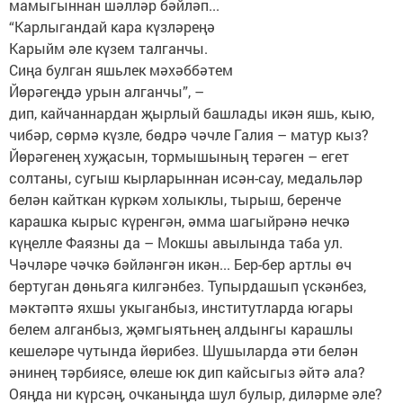
мамыгыннан шәлләр бәйләп...
“Карлыгандай кара күзләреңә
Карыйм әле күзем талганчы.
Сиңа булган яшьлек мәхәббәтем
Йөрәгеңдә урын алганчы”, –
дип, кайчаннардан җырлый башлады икән яшь, кыю,
чибәр, сөрмә күзле, бөдрә чәчле Галия – матур кыз?
Йөрәгенең хуҗасын, тормышының терәген – егет
солтаны, сугыш кырларыннан исән-сау, медальләр
белән кайткан күркәм холыклы, тырыш, беренче
карашка кырыс күренгән, әмма шагыйрәнә нечкә
күңелле Фаязны да – Мокшы авылында таба ул.
Чәчләре чәчкә бәйләнгән икән... Бер-бер артлы өч
бертуган дөньяга килгәнбез. Тупыр­дашып үскәнбез,
мәктәптә яхшы укыганбыз, институтларда югары
белем алганбыз, җәмгыятьнең алдынгы карашлы
кешеләре чутында йөрибез. Шушыларда әти белән
әнинең тәрбиясе, өлеше юк дип кайсыгыз әйтә ала?
Ояңда ни күрсәң, очканыңда шул булыр, диләрме әле?