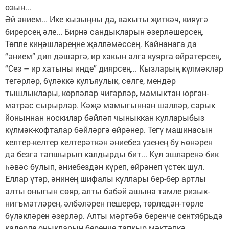
озын...
Әй әнием... Ике кызыңны да, вакыты җиткәч, кияүгә
бирерсең әле... Бирнә сандыкларын әзерләшерсең.
Төпле киңәшләреңне җәлләмәссең. Кайнанага да
“әнием” дип дәшәргә, ир хакын алга куярга өйрәтерсең,
“Сез – ир хатыны инде” диярсең... Кызларың күлмәкләр
тегәрләр, бүләккә кулъяулык, сөлге, мендәр
тышлыклары, көрпәләр чигәрләр, мамыктан юрган-
матрас сырырлар. Кәҗә мамыгыннан шәлләр, сарык
йоныннан носкилар бәйләп чыныккан кулларыбыз
күлмәк-кофталар бәйләргә өйрәнер. Тегү машинасын
келтер-келтер келтерәткән әниебез үзенең бу һөнәрен
дә безгә тапшырып калдырды бит... Кул эшләренә бик
һәвәс булып, әниебездән күреп, өйрәнеп үстек шул.
Еллар үтәр, әнинең шифалы куллары бер-бер артлы
алты оныгын сөяр, алты бәбәй ашына тәмле ризык-
нигъ­мәтләрен, әлбәләрен пешерер, төрледән-төрле
бүләкләрен әзерләр. Алты мәртәбә беренче сентябрьдә
кадерле оныкларын беренче тапкыр мәктәпкә