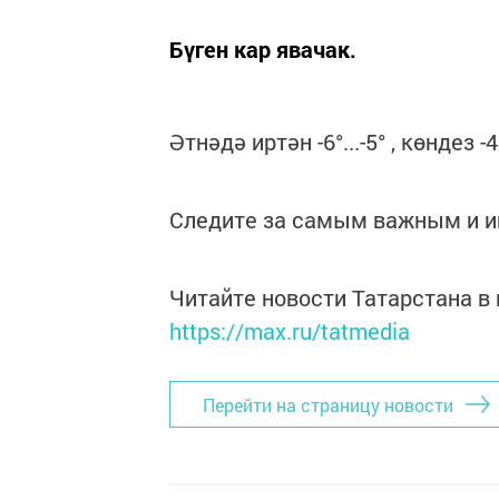
Бүген кар явачак.
Әтнәдә иртән -6°...-5° , көндез -
Следите за самым важным и 
Читайте новости Татарстана 
https://max.ru/tatmedia
Перейти на страницу новости