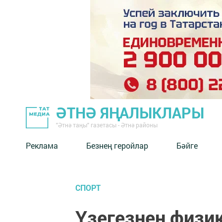
ӘТНӘ ЯҢАЛЫКЛАРЫ
"Әтнә таңы" газетасы - Әтнә районы
Реклама
Безнең геройлар
Бәйге
СПОРТ
Үзегезнең физик