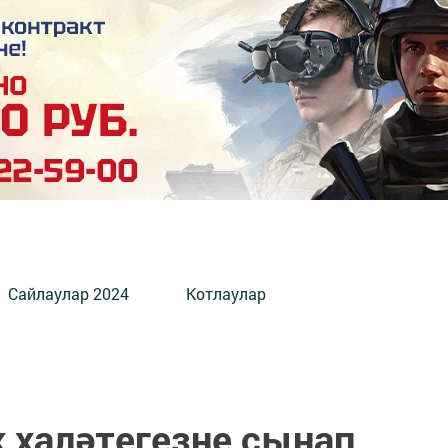
Сайлаулар 2024
Котлаулар
 халәтегезне сынап