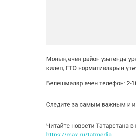
Моның өчен район үзәгендә у
килеп, ГТО нормативларын үтәү
Белешмәләр өчен телефон: 2-1
Следите за самым важным и 
Читайте новости Татарстана 
https://max.ru/tatmedia