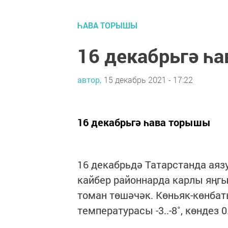
ҺАВА ТОРЫШЫ
16 декабрьгә һ
автор,
15 декабрь 2021 - 17:22
16 декабрьгә һава торышы
16 декабрьдә Татарстанда аяз
кайбер районнарда карлы яңгы
томан төшәчәк. Көньяк-көнбат
температурасы -3..-8˚, көндез 0