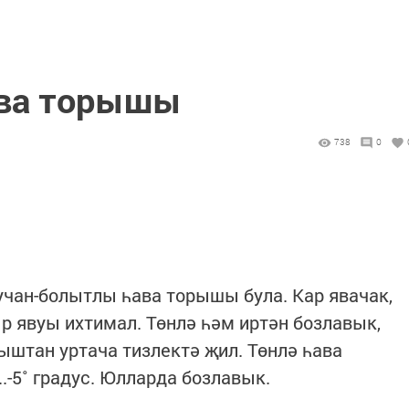
ава торышы
738
0
учан-болытлы һава торышы була. Кар явачак,
р явуы ихтимал. Төнлә һәм иртән бозлавык,
ыштан уртача тизлектә җил. Төнлә һава
..-5˚ градус. Юлларда бозлавык.