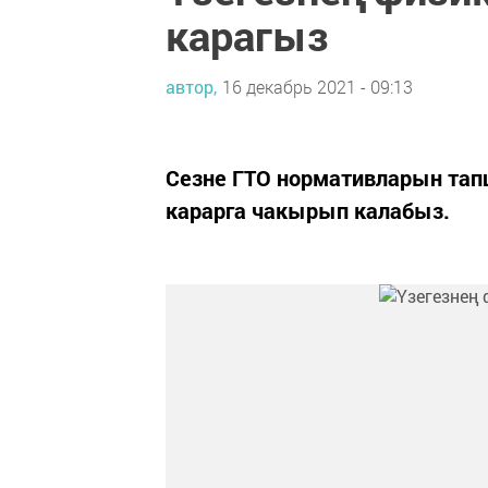
карагыз
автор,
16 декабрь 2021 - 09:13
Сезне ГТО нормативларын тап
карарга чакырып калабыз.