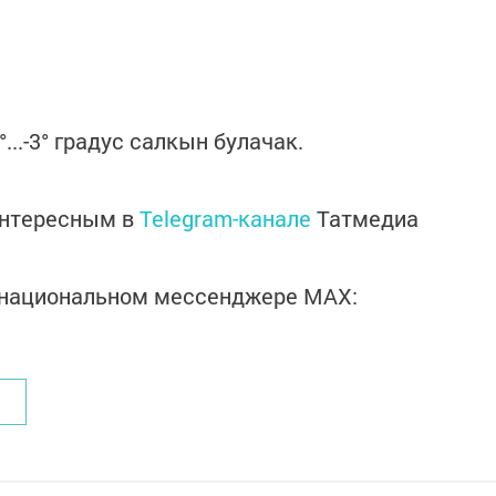
4°...-3° градус салкын булачак.
интересным в
Telegram-канале
Татмедиа
в национальном мессенджере MАХ: