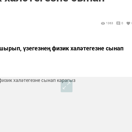
1363
0
шырып, үзегезнең физик халәтегезне сынап