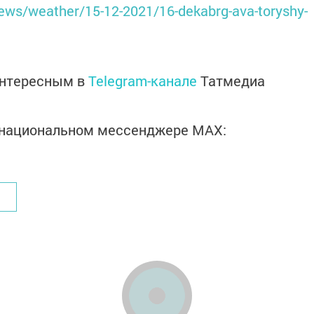
/news/weather/15-12-2021/16-dekabrg-ava-toryshy-
интересным в
Telegram-канале
Татмедиа
в национальном мессенджере MАХ: