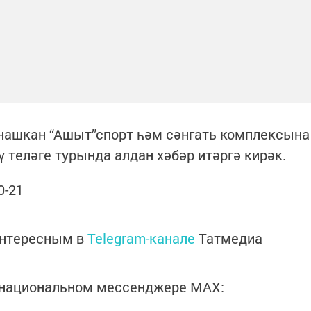
рнашкан “Ашыт”спорт һәм сәнгать комплексына
 теләге турында алдан хәбәр итәргә кирәк.
0-21
интересным в
Telegram-канале
Татмедиа
в национальном мессенджере MАХ: