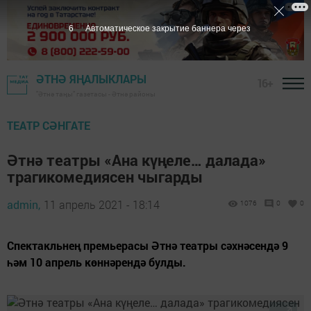
5
Автоматическое закрытие баннера через
ӘТНӘ ЯҢАЛЫКЛАРЫ
16+
"Әтнә таңы" газетасы - Әтнә районы
ТЕАТР СӘНГАТЕ
Әтнә театры «Ана күңеле… далада»
трагикомедиясен чыгарды
admin,
11 апрель 2021 - 18:14
1076
0
0
Спектакльнең премьерасы Әтнә театры сәхнәсендә 9
һәм 10 апрель көннәрендә булды.