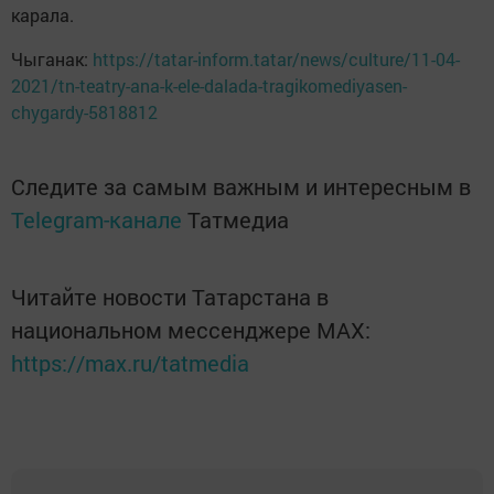
карала.
Чыганак:
https://tatar-inform.tatar/news/culture/11-04-
2021/tn-teatry-ana-k-ele-dalada-tragikomediyasen-
chygardy-5818812
Следите за самым важным и интересным в
Telegram-канале
Татмедиа
Читайте новости Татарстана в
национальном мессенджере MАХ:
https://max.ru/tatmedia