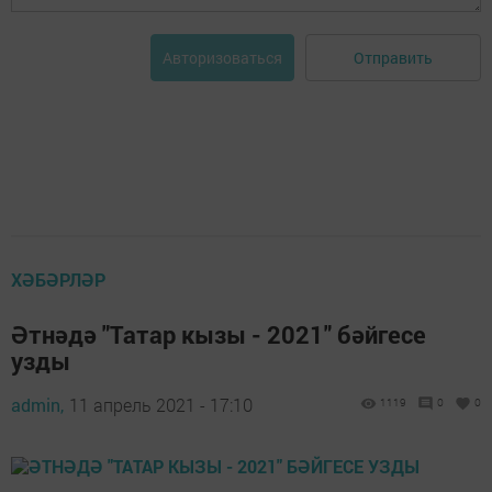
Отправить
Авторизоваться
ХӘБӘРЛӘР
Әтнәдә "Татар кызы - 2021" бәйгесе
узды
admin,
11 апрель 2021 - 17:10
1119
0
0