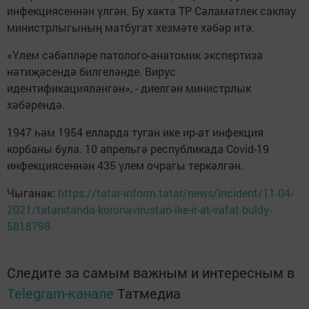
инфекциясеннән үлгән. Бу хакта ТР Сәламәтлек саклау
министрлыгының матбугат хезмәте хәбәр итә.
«Үлем сәбәпләре патолого-анатомик экспертиза
нәтиҗәсендә билгеләнде. Вирус
идентификацияләнгән», - диелгән министрлык
хәбәрендә.
1947 һәм 1954 елларда туган ике ир-ат инфекция
корбаны була. 10 апрельгә республикада Covid-19
инфекциясеннән 435 үлем очрагы теркәлгән.
Чыганак:
https://tatar-inform.tatar/news/incident/11-04-
2021/tatarstanda-koronavirustan-ike-ir-at-vafat-buldy-
5818798
Следите за самым важным и интересным в
Telegram-канале
Татмедиа