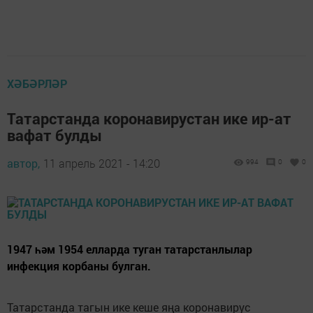
ХӘБӘРЛӘР
Татарстанда коронавирустан ике ир-ат
вафат булды
автор,
11 апрель 2021 - 14:20
994
0
0
1947 һәм 1954 елларда туган татарстанлылар
инфекция корбаны булган.
Татарстанда тагын ике кеше яңа коронавирус