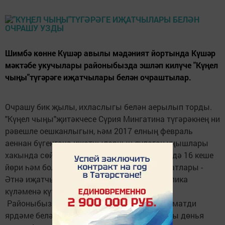
Шимбә көнне Күшәр авылы мәдәният йортында Күшәр
мәктәбе укучылары районыбызда эшләп килүче "Күңел
чыңы"түгәрәге иҗатчылары белән очраштылар.
Очрашу бик җылы, ихласлыгы белән аерылып торды.
"Күңел чыңы"җитәкчесе Сүрия Мингатина түгәрәкнең ни
рәвешле оешканлыгын, һәм 2017 елның февраль
аеннан бүгенгәчә иҗатчыларның яулаган уңышлары
хакында сөйләп үтте. Түгәрәккә бүгенге көндә 16 кеше
йөри һәм болар актив иҗат итүчеләр. Максатлары -
Әтнә иҗатчыларын барлап, аларны республика
күләменә күтәрү, иҗатларын тирәнәйтү.
Районыбызның 30 еллыгына хакимиятнең матди
ярдәме белән "Күңел чыңы"ның тәүге китабы дөнья