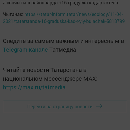
ә көнчыгыш районнарда +16 градуска кадәр көтелә.
Чыганак:
https://tatar-inform.tatar/news/ecology/11-04-
2021/tatarstanda-16-graduska-kad-r-yly-bulachak-5818799
Следите за самым важным и интересным в
Telegram-канале
Татмедиа
Читайте новости Татарстана в
национальном мессенджере MАХ:
https://max.ru/tatmedia
Перейти на страницу новости