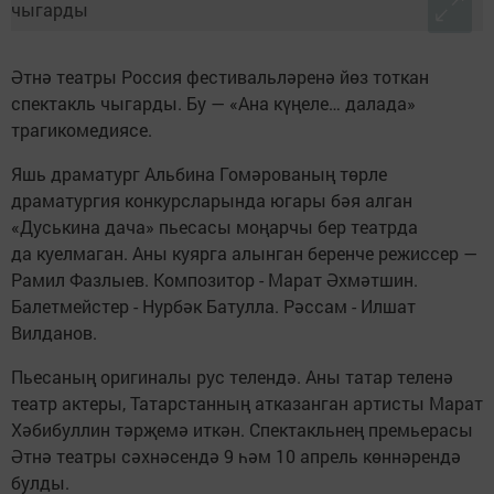
Әтнә театры Россия фестивальләренә йөз тоткан
спектакль чыгарды. Бу — «Ана күңеле… далада»
трагикомедиясе.
Яшь драматург Альбина Гомәрованың төрле
драматургия конкурсларында югары бәя алган
«Дуськина дача» пьесасы моңарчы бер театрда
да куелмаган. Аны куярга алынган беренче режиссер —
Рамил Фазлыев. Композитор - Марат Әхмәтшин.
Балетмейстер - Нурбәк Батулла. Рәссам - Илшат
Вилданов.
Пьесаның оригиналы рус телендә. Аны татар теленә
театр актеры, Татарстанның атказанган артисты Марат
Хәбибуллин тәрҗемә иткән. Спектакльнең премьерасы
Әтнә театры сәхнәсендә 9 һәм 10 апрель көннәрендә
булды.