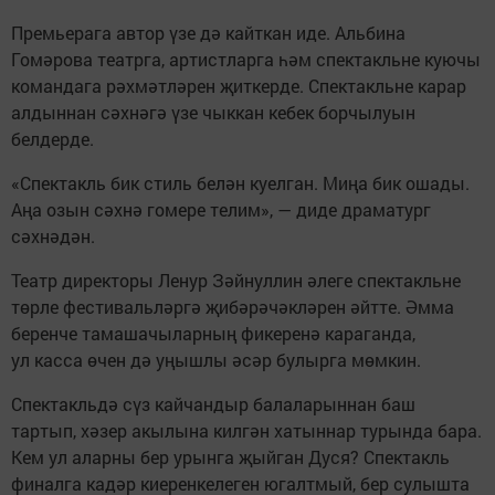
Премьерага автор үзе дә кайткан иде. Альбина
Гомәрова театрга, артистларга һәм спектакльне куючы
командага рәхмәтләрен җиткерде. Спектакльне карар
алдыннан сәхнәгә үзе чыккан кебек борчылуын
белдерде.
«Спектакль бик стиль белән куелган. Миңа бик ошады.
Аңа озын сәхнә гомере телим», — диде драматург
сәхнәдән.
Театр директоры Ленур Зәйнуллин әлеге спектакльне
төрле фестивальләргә җибәрәчәкләрен әйтте. Әмма
беренче тамашачыларның фикеренә караганда,
ул касса өчен дә уңышлы әсәр булырга мөмкин.
Спектакльдә сүз кайчандыр балаларыннан баш
тартып, хәзер акылына килгән хатыннар турында бара.
Кем ул аларны бер урынга җыйган Дуся? Спектакль
финалга кадәр киеренкелеген югалтмый, бер сулышта