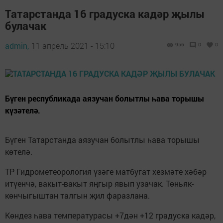
Татарстанда 16 градуска кадәр җылы
булачак
admin,
11 апрель 2021 - 15:10
956
0
0
Бүген республикада аязучан болытлы һава торышы
күзәтелә.
Бүген Татарстанда аязучан болытлы һава торышы
көтелә.
ТР Гидрометеорология үзәге матбугат хезмәте хәбәр
итүенчә, вакыт-вакыт яңгыр явып узачак. Төньяк-
көнчыгыштан талгын җил фаразлана.
Көндез һава температурасы +7дән +12 градуска кадәр,