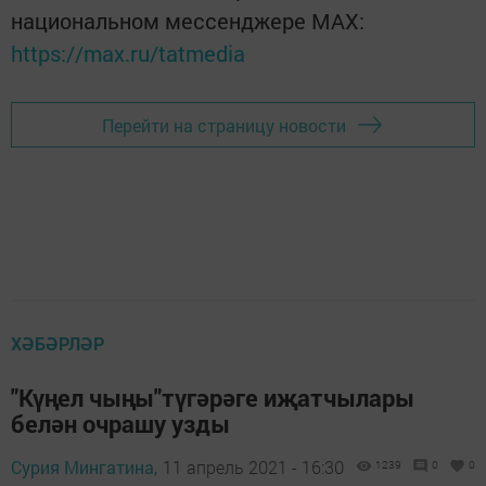
национальном мессенджере MАХ:
https://max.ru/tatmedia
Перейти на страницу новости
ХӘБӘРЛӘР
"Күңел чыңы"түгәрәге иҗатчылары
белән очрашу узды
Сурия Мингатина,
11 апрель 2021 - 16:30
1239
0
0