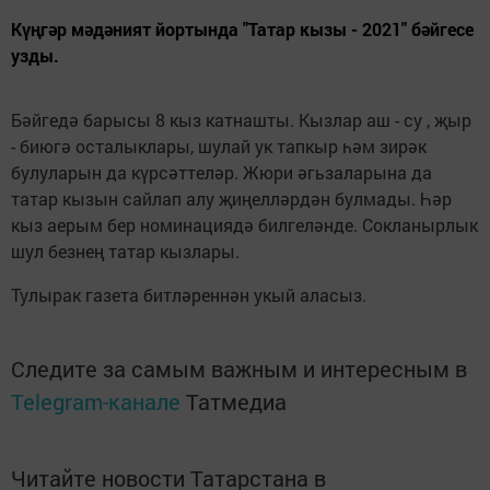
Күңгәр мәдәният йортында "Татар кызы - 2021" бәйгесе
узды.
Бәйгедә барысы 8 кыз катнашты. Кызлар аш - су , җыр
- биюгә осталыклары, шулай ук тапкыр һәм зирәк
булуларын да күрсәттеләр. Жюри әгьзаларына да
татар кызын сайлап алу җиңелләрдән булмады. Һәр
кыз аерым бер номинациядә билгеләнде. Сокланырлык
шул безнең татар кызлары.
Тулырак газета битләреннән укый аласыз.
Следите за самым важным и интересным в
Telegram-канале
Татмедиа
Читайте новости Татарстана в