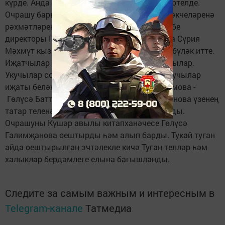
күрде. Анда 13 шигырь язучының иҗаты кертелде.
Очрашу барышында иҗатчылар район җитәкчеләренә
рәхмәтләрен дә җиткерделәр. Күшәр мәктәбе
директоры Гөлнара Данил кызы Халиковага Сүрия
Мәхмүт кызы түгәрәкнең тәүге китабын да бүләк итте.
Иҗатчылар укучыларга шигырьләрен укыдылар.
Укучылар сорауларына җавап бирделәр. Укучылар
иҗаты белән дә таныштылар. Рүзилә Хашимова -
Гөлүсә Батталованың, ә Диләрә Габдрахманова үзенең
татар теленә багышлап язган шигырен укыды.
Очрашуны Күшәр авылы китапханәчесе Гөлүсә
Галимҗанова оештырды һәм алып барды. Тукай туган
айда оештырылган эчтәлекле кичә Туган телләр һәм
халыклар бердәмлеге елына багышланды.
Следите за самым важным и интересным в
Telegram-канале
Татмедиа