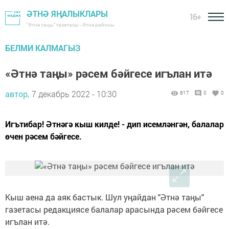
ӘТНӘ ЯҢАЛЫКЛАРЫ
16+
"Әтнә таңы" газетасы - Әтнә районы
БЕЛМИ КАЛМАГЫЗ
«Әтнә таңы» рәсем бәйгесе игълан итә
автор,
7 декабрь 2022 - 10:30
817
0
0
Игътибар! Әтнәгә кыш килде! - дип исемләнгән, балалар
өчен рәсем бәйгесе.
Кыш аена да аяк бастык. Шул уңайдан "Әтнә таңы"
газетасы редакциясе балалар арасында рәсем бәйгесе
игълан итә.