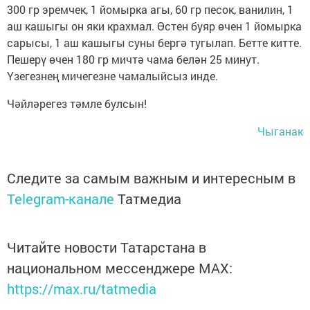
300 гр эремчек, 1 йомырка агы, 60 гр песок, ванилин, 1
аш кашыгы он яки крахмал. Өстен буяр өчен 1 йомырка
сарысы, 1 аш кашыгы суны бергә тугылап. Бетте китте.
Пешерү өчен 180 гр мичтә чама белән 25 минут.
Үзегезнең мичегезне чамалыйсыз инде.
Чәйләрегез тәмле булсын!
Чыганак
Следите за самым важным и интересным в
Telegram-канале
Татмедиа
Читайте новости Татарстана в
национальном мессенджере MАХ:
https://max.ru/tatmedia