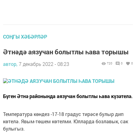
СОҢГЫ ХӘБӘРЛӘР
Әтнәдә аязучан болытлы һава торышы
автор,
7 декабрь 2022 - 08:23
720
0
0
Бүген Әтнә районында аязучан болытлы һава күзәтелә.
Температура көндез -17-18 градус тирәсе булыр дип
көтелә. Явым-төшем көтелми. Юлларда бозлавык, сак
булыгыз.