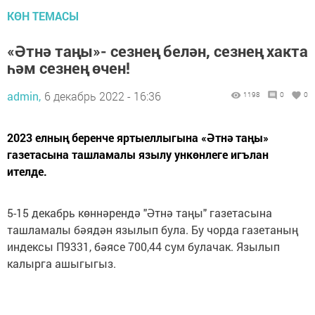
КӨН ТЕМАСЫ
«Әтнә таңы»- сезнең белән, сезнең хакта
һәм сезнең өчен!
admin,
6 декабрь 2022 - 16:36
1198
0
0
2023 елның беренче яртыеллыгына «Әтнә таңы»
газетасына ташламалы язылу ункөнлеге игълан
ителде.
5-15 декабрь көннәрендә "Әтнә таңы" газетасына
ташламалы бәядән язылып була. Бу чорда газетаның
индексы П9331, бәясе 700,44 сум булачак. Язылып
калырга ашыгыгыз.