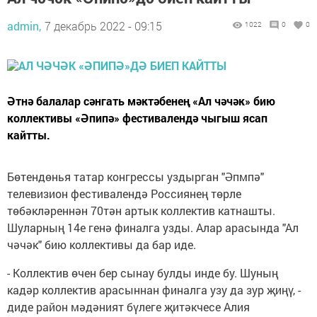
admin,
7 декабрь 2022 - 09:15
1022
0
0
Әтнә балалар сәнгать мәктәбенең «Ал чәчәк» бию
коллективы «Әпипә» фестивалендә чыгыш ясап
кайтты.
Бөтендөнья татар конгрессы уздырган "Әпмпә"
телевизион фестивалендә Россиянең төрле
төбәкләреннән 70тән артык коллектив катнашты.
Шуларның 14е генә финалга узды. Алар арасында "Ал
чәчәк" бию коллективы да бар иде.
- Коллектив өчен бер сынау булды инде бу. Шуның
кадәр коллектив арасыннан финалга узу да зур җиңү, -
диде район мәдәният бүлеге җитәкчесе Алия