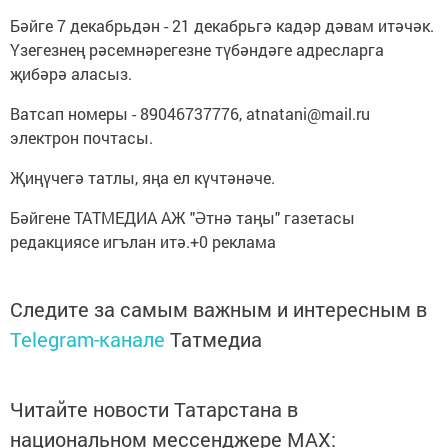
Бәйге 7 декабрьдән - 21 декабрьгә кадәр дәвам итәчәк.
Үзегезнең рәсемнәрегезне түбәндәге адресларга
җибәрә аласыз.
Ватсап номеры - 89046737776, atnatani@mail.ru
электрон почтасы.
Җиңүчегә татлы, яңа ел күчтәнәче.
Бәйгене ТАТМЕДИА АЖ "Әтнә таңы" газетасы
редакциясе игълан итә.+0 реклама
Следите за самым важным и интересным в
Telegram-канале
Татмедиа
Читайте новости Татарстана в
национальном мессенджере MАХ: