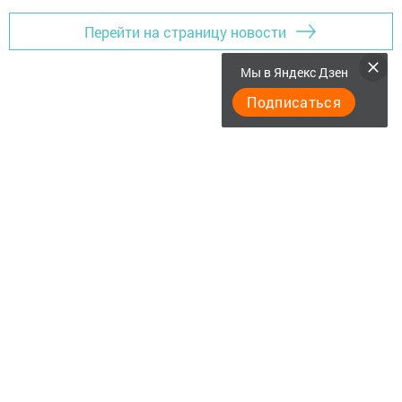
Перейти на страницу новости
Мы в Яндекс Дзен
Подписаться
"Әтнә таңы" газетасы ниләр яза?