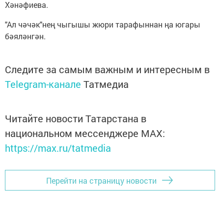
Хәнәфиева.
"Ал чәчәк"нең чыгышы жюри тарафыннан ңа югары
бәяләнгән.
Следите за самым важным и интересным в
Telegram-канале
Татмедиа
Читайте новости Татарстана в
национальном мессенджере MАХ:
https://max.ru/tatmedia
Перейти на страницу новости