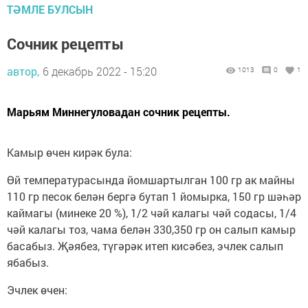
ТӘМЛЕ БУЛСЫН
Сочник рецепты
автор,
6 декабрь 2022 - 15:20
1013
0
1
Марьям Миннегуловадан сочник рецепты.
Камыр өчен кирәк була:
Өй температурасында йомшартылган 100 гр ак майны
110 гр песок белән бергә бутап 1 йомырка, 150 гр шәһәр
каймагы (минеке 20 %), 1/2 чәй калагы чәй содасы, 1/4
чәй калагы тоз, чама белән 330,350 гр он салып камыр
басабыз. Җәябез, түгәрәк итеп кисәбез, эчлек салып
ябабыз.
Эчлек өчен: