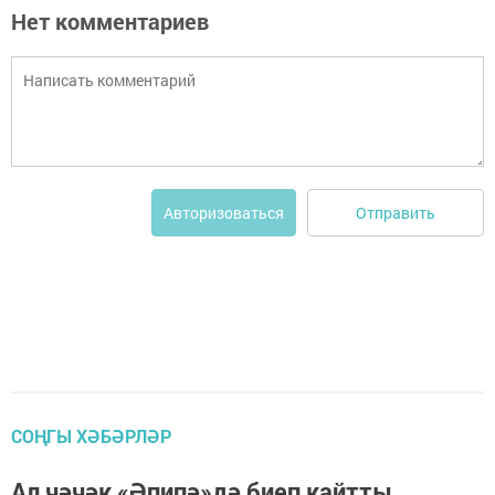
Нет комментариев
Отправить
Авторизоваться
СОҢГЫ ХӘБӘРЛӘР
Ал чәчәк «Әпипә»дә биеп кайтты