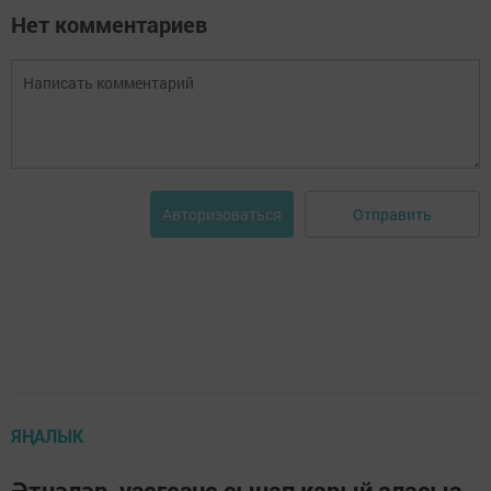
Нет комментариев
Отправить
Авторизоваться
ЯҢАЛЫК
Әтнәләр, үзегезне сынап карый аласыз,