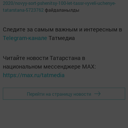
2020/novyy-sort-pshenitsy-100-let-tassr-vyveli-uchenye-
tatarstana-5723762
файдаланылды
Следите за самым важным и интересным в
Telegram-канале
Татмедиа
Читайте новости Татарстана в
национальном мессенджере MАХ:
https://max.ru/tatmedia
Перейти на страницу новости