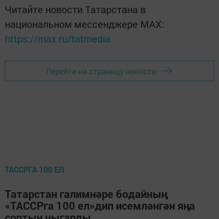
Читайте новости Татарстана в
национальном мессенджере MАХ:
https://max.ru/tatmedia
Перейти на страницу новости
ТАССРГА 100 ЕЛ
Татарстан галимнәре бодайның
«ТАССРга 100 ел»дип исемләнгән яңа
сортын чыгарды