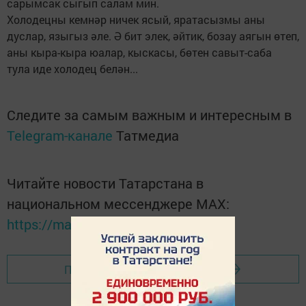
сарымсак сыгып салам мин.
Холодецны кемнәр ничек ясый, яратасызмы аны
дуслар, языгыз әле. Ә бит элек, әйтик, бозау аягын өтеп,
аны кыра-кыра юалар, кыскасы, бөтен савыт-саба
тула иде холодец белән...
Следите за самым важным и интересным в
Telegram-канале
Татмедиа
Читайте новости Татарстана в
национальном мессенджере MАХ:
https://max.ru/tatmedia
Перейти на страницу новости