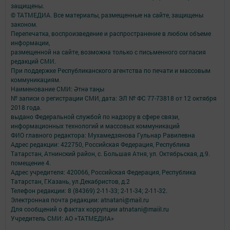
защищены.
© ТАТМЕДИА. Все материалы, размещенные на сайте, защищены
законом.
Перепечатка, воспроизведение и распространение в любом объеме
информации,
размещенной на сайте, возможна только с письменного согласия
редакций СМИ.
При поддержке Республиканского агентства по печати и массовым
коммуникациям.
Наименование СМИ: Әтнә таңы
№ записи о регистрации СМИ, дата: ЭЛ № ФС 77-73818 от 12 октября
2018 года.
выдано Федеральной службой по надзору в сфере связи,
информационных технологий и массовых коммуникаций
ФИО главного редактора: Мухамедзянова Гульнар Равилевна
Адрес редакции: 422750, Российская Федерация, Республика
Татарстан, Атнинский район, с. Большая Атня, ул. Октябрьская, д.9.
помещение 4.
Адрес учредителя: 420066, Российская Федерация, Республика
Татарстан, Г.Казань, ул.Декабристов, д.2
Телефон редакции: 8 (84369) 2-11-33; 2-11-34; 2-11-32.
Электронная почта редакции: atnatani@mail.ru
Для сообщений о фактах коррупции atnatani@maiil.ru
Учредитель СМИ: АО «ТАТМЕДИА»