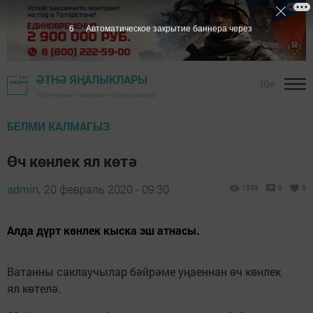
5
Автоматическое закрытие баннера через
ӘТНӘ ЯҢАЛЫКЛАРЫ
16+
"Әтнә таңы" газетасы - Әтнә районы
БЕЛМИ КАЛМАГЫЗ
Өч көнлек ял көтә
admin,
20 февраль 2020 - 09:30
1339
0
0
Алда дүрт көнлек кыска эш атнасы.
Ватанны саклаучылар бәйрәме уңаеннан өч көнлек
ял көтелә.