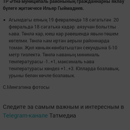
ТР Әтнә муниципаль районының гражданнарны яклау
бүлеге җитәкчесе Ильяр Гыймадиев.
Агымдагы елның 19 февралендә 18 сәгатьтән 20
февральдә 18 сәгатькә кадәр аязучан болытлы
һава. Төнлә кар, юеш кар рәвешендә явым-төшем
көтелми. Төнлә һәм иртән аерым районнарда
томан. Җил көньяк-көнбатыштан секундына 5-10
метр тизлектә. Төнлә һаваның минималь
температурасы -1..+1, максималь һава
температурасы көндез +1..+3. Юлларда бозлавык,
урыны белән көчле бозлавык.
С.Мингатина фотосы
Следите за самым важным и интересным в
Telegram-канале
Татмедиа