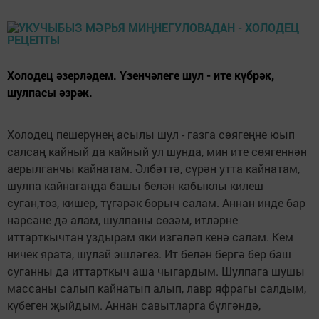
Холодец әзерләдем. Үзенчәлеге шул - ите күбрәк,
шулпасы әзрәк.
Холодец пешерүнең асылы шул - газга сөягеңне юып
салсаң кайный да кайный ул шунда, мин ите сөягеннән
аерылганчы кайнатам. Әлбәттә, сүрән утта кайнатам,
шулпа кайнаганда башы белән кабыклы килеш
суган,тоз, кишер, түгәрәк борыч салам. Аннан инде бар
нәрсәне дә алам, шулпаны сөзәм, итләрне
иттарткычтан уздырам яки изгәләп кенә салам. Кем
ничек ярата, шулай эшләгез. Ит белән бергә бер баш
суганны да иттарткыч аша чыгардым. Шулпага шушы
массаны салып кайнатып алып, лавр яфрагы салдым,
күбеген җыйдым. Аннан савытларга бүлгәндә,