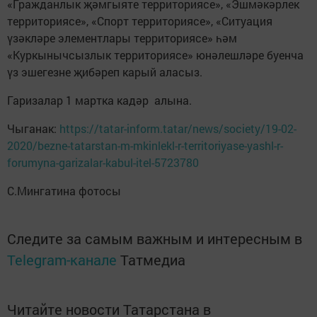
«Гражданлык җәмгыяте территориясе», «Эшмәкәрлек
территориясе», «Спорт территориясе», «Ситуация
үзәкләре элементлары территориясе» һәм
«Куркынычсызлык территориясе» юнәлешләре буенча
үз эшегезне җибәреп карый аласыз.
Гаризалар 1 мартка кадәр алына.
Чыганак:
https://tatar-inform.tatar/news/society/19-02-
2020/bezne-tatarstan-m-mkinlekl-r-territoriyase-yashl-r-
forumyna-garizalar-kabul-itel-5723780
С.Мингатина фотосы
Следите за самым важным и интересным в
Telegram-канале
Татмедиа
Читайте новости Татарстана в