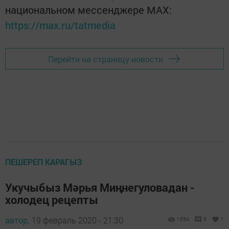
национальном мессенджере MАХ:
https://max.ru/tatmedia
Перейти на страницу новости
ПЕШЕРЕП КАРАГЫЗ
Укучыбыз Мәрья Миңнегуловадан -
холодец рецепты
автор,
19 февраль 2020 - 21:30
1554
0
1