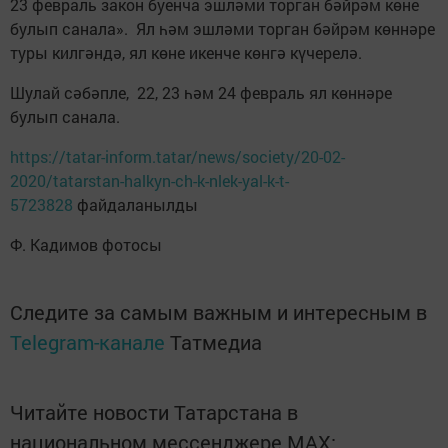
23 февраль закон буенча эшләми торган бәйрәм көне
булып санала». Ял һәм эшләми торган бәйрәм көннәре
туры килгәндә, ял көне икенче көнгә күчерелә.
Шулай сәбәпле, 22, 23 һәм 24 февраль ял көннәре
булып санала.
https://tatar-inform.tatar/news/society/20-02-
2020/tatarstan-halkyn-ch-k-nlek-yal-k-t-
5723828
файдаланылды
Ф. Кадимов фотосы
Следите за самым важным и интересным в
Telegram-канале
Татмедиа
Читайте новости Татарстана в
национальном мессенджере MАХ: