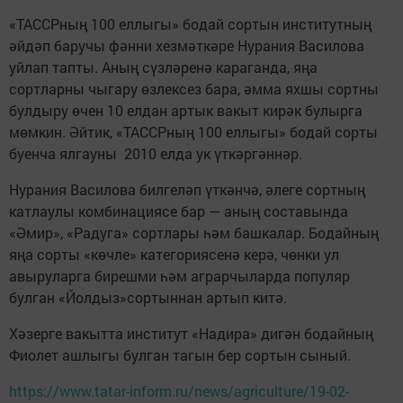
«ТАССРның 100 еллыгы» бодай сортын институтның
әйдәп баручы фәнни хезмәткәре Нурания Василова
уйлап тапты. Аның сүзләренә караганда, яңа
сортларны чыгару өзлексез бара, әмма яхшы сортны
булдыру өчен 10 елдан артык вакыт кирәк булырга
мөмкин. Әйтик, «ТАССРның 100 еллыгы» бодай сорты
буенча ялгауны 2010 елда ук үткәргәннәр.
Нурания Василова билгеләп үткәнчә, әлеге сортның
катлаулы комбинациясе бар — аның составында
«Әмир», «Радуга» сортлары һәм башкалар. Бодайның
яңа сорты «көчле» категориясенә керә, чөнки ул
авыруларга бирешми һәм аграрчыларда популяр
булган «Йолдыз»сортыннан артып китә.
Хәзерге вакытта институт «Надира» дигән бодайның
Фиолет ашлыгы булган тагын бер сортын сыный.
https://www.tatar-inform.ru/news/agriculture/19-02-