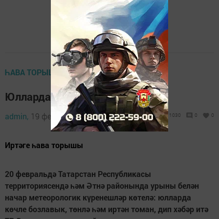
ҺАВА ТОРЫШЫ
Юлларда көчле бозлавык
admin,
19 февраль 2020 - 20:00
1030
0
0
Иртәге һава торышы
20 февральдә Татарстан Республикасы
территориясендә һәм Әтнә районында урыны белән
начар метеорологик күренешләр көтелә: юлларда
көчле бозлавык, төнлә һәм иртән томан,
дип хәбәр итә