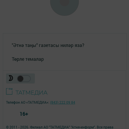
"Әтнә таңы" газетасы ниләр яза?
Төрле темалар
Телефон АО «ТАТМЕДИА»:
(843) 222 09 84
16+
© 2011 - 2026. Филиал АО "ТАТМЕДИА" "Атня-информ". Все права