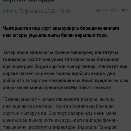
admin,
19 февраль 2020 - 18:53
1841
0
0
Чыгарылган яңа сорт авыруларга бирешмәүчәнлеге
һәм югары уңышлылыгы белән аерылып тора.
Татар авыл хуҗалыгы фәнни-тикшеренү институты
галимнәре ТАССР оешуның 100 еллыгына багышлап,
шул исемдәге бодай сортын чыгарганнар. Институт яңа
сортка патент алу өчен гариза җибәргән инде, дип
хәбәр итә Татарстан Республикасы Авыл хуҗалыгы һәм
азык-төлек министрлыгының Матбугат хезмәте.
"Безнең максат -- икмәк пешерергә яраклы, аксым
һәм җилемсәсе югары булган бодайның йомшак
сортын чыгару иде. Экспорт базарында нәкъ менә
шундый ашлыкка ихтыяҗ зур»,-дип сөйләде фәнни-
тикшеренү институты директоры Марсель Таһиров.