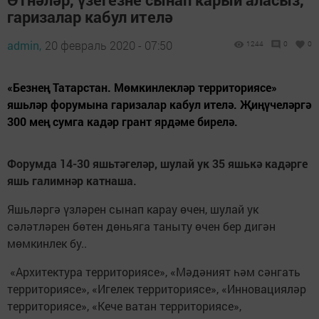
гаризалар кабул ителә
admin,
20 февраль 2020 - 07:50
1244
0
0
«Безнең Татарстан. Мөмкинлекләр территориясе»
яшьләр форумына гаризалар кабул ителә. Җиңүчеләргә
300 мең сумга кадәр грант ярдәме бирелә.
Форумда 14-30 яшьтәгеләр, шулай ук 35 яшькә кадәрге
яшь галимнәр катнаша.
Яшьләргә үзләрен сынап карау өчен, шулай ук
сәләтләрен бөтен дөньяга таныту өчен бер дигән
мөмкинлек бу..
«Архитектура территориясе», «Мәдәният һәм сәнгать
территориясе», «Игелек территориясе», «Инновацияләр
территориясе», «Кече ватан территориясе»,