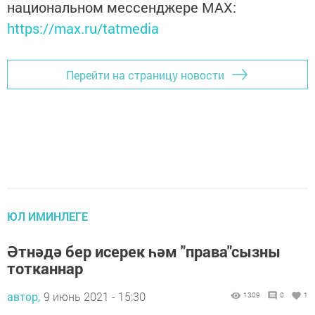
национальном мессенджере MАХ:
https://max.ru/tatmedia
Перейти на страницу новости
ЮЛ ИМИНЛЕГЕ
Әтнәдә бер исерек һәм "права"сызны
тотканнар
автор,
9 июнь 2021 - 15:30
1309
0
1