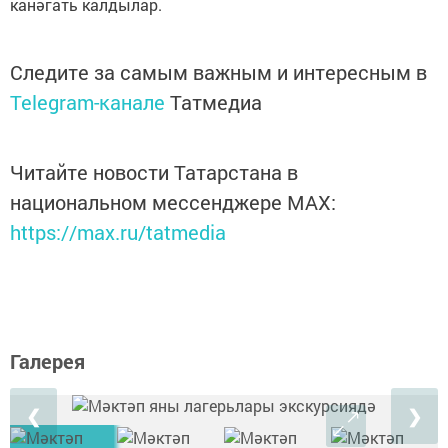
канәгать калдылар.
Следите за самым важным и интересным в
Telegram-канале
Татмедиа
Читайте новости Татарстана в
национальном мессенджере MАХ:
https://max.ru/tatmedia
Галерея
❮
❯