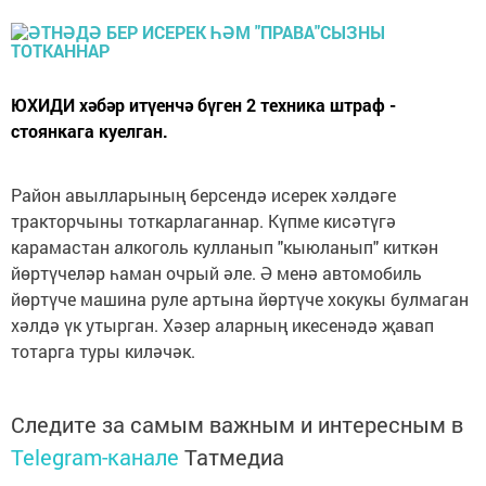
ЮХИДИ хәбәр итүенчә бүген 2 техника штраф -
стоянкага куелган.
Район авылларының берсендә исерек хәлдәге
тракторчыны тоткарлаганнар. Күпме кисәтүгә
карамастан алкоголь кулланып "кыюланып" киткән
йөртүчеләр һаман очрый әле. Ә менә автомобиль
йөртүче машина руле артына йөртүче хокукы булмаган
хәлдә үк утырган. Хәзер аларның икесенәдә җавап
тотарга туры киләчәк.
Следите за самым важным и интересным в
Telegram-канале
Татмедиа