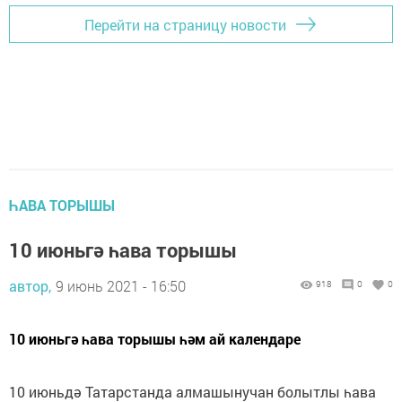
Перейти на страницу новости
ҺАВА ТОРЫШЫ
10 июньгә һава торышы
автор,
9 июнь 2021 - 16:50
918
0
0
10 июньгә һава торышы һәм ай календаре
10 июньдә Татарстанда алмашынучан болытлы һава