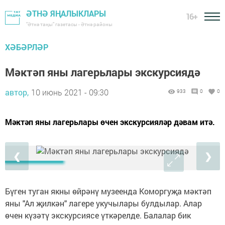
ӘТНӘ ЯҢАЛЫКЛАРЫ
16+
"Әтнә таңы" газетасы - Әтнә районы
ХӘБӘРЛӘР
Мәктәп яны лагерьлары экскурсиядә
автор,
10 июнь 2021 - 09:30
933
0
0
Мәктәп яны лагерьлары өчен экскурсияләр дәвам итә.
❮
❯
Бүген туган якны өйрәнү музеенда Коморгуҗа мәктәп
яны "Ал җилкән" лагере укучылары булдылар. Алар
өчен күзәтү экскурсиясе үткәрелде. Балалар бик