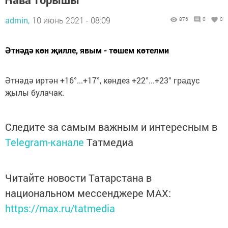
admin,
10 июнь 2021 - 08:09
876
0
0
Әтнәдә көн җилле, явым - төшем көтелми
Әтнәдә иртән +16°...+17°, көндез +22°...+23° градус
җылы булачак.
Следите за самым важным и интересным в
Telegram-канале
Татмедиа
Читайте новости Татарстана в
национальном мессенджере MАХ:
https://max.ru/tatmedia