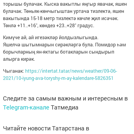
торышы булачак. Кыска вакытлы яңгыр явачак, яшен
булачак. Төньяк-көнчыгыштан уртача тизлектә, яшен
вакытында 15-18 метр тизлектә көчле җил исәчәк.
Төнлә +11..+16˚, көндез +23..+28˚ градус.
Кимүче ай, ай игезәкләр йолдызлыгында.
Яшелчә шытымнарын сирәкләргә була. Помидор һәм
борычларның ян-яктагы ботакларын сындырып
алырга кирәк.
Чыганак:
https://intertat.tatar/news/weather/09-06-
2021/10-iyung-ava-toryshy-m-ay-kalendare-5826351
Следите за самым важным и интересным в
Telegram-канале
Татмедиа
Читайте новости Татарстана в