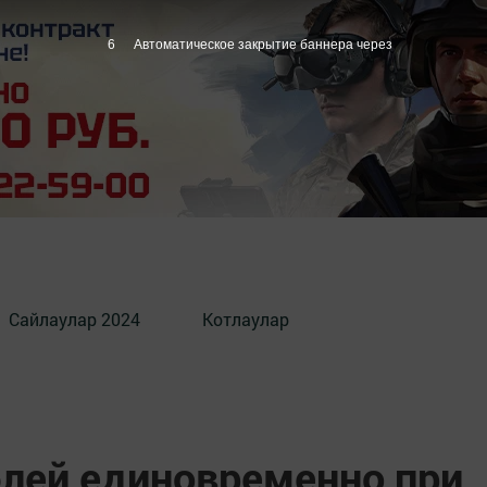
5
Автоматическое закрытие баннера через
Сайлаулар 2024
Котлаулар
блей единовременно при