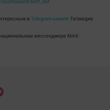
e/sluzhbakontraktrt_bot
интересным в
Telegram-канале
Татмедиа
в национальном мессенджере MАХ: