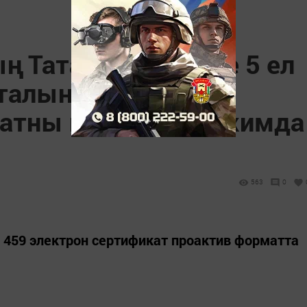
 Татарстан бүлеге 5 ел
италына 120 меңнән
атны проактив режимда
563
0
0 459 электрон сертификат проактив форматта