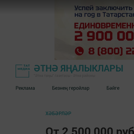
ӘТНӘ ЯҢАЛЫКЛАРЫ
"Әтнә таңы" газетасы - Әтнә районы
Реклама
Безнең геройлар
Бәйге
ХӘБӘРЛӘР
От 2 500 000 ру