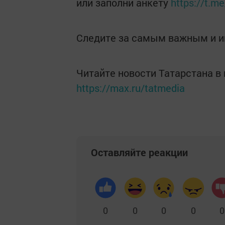
или заполни анкету
https://t.m
Следите за самым важным и 
Читайте новости Татарстана 
https://max.ru/tatmedia
Оставляйте реакции
0
0
0
0
0