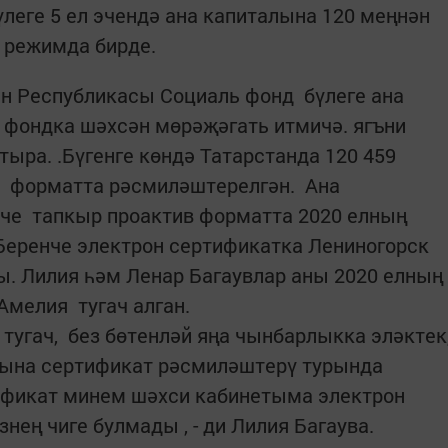
леге 5 ел эчендә ана капиталына 120 меңнән
 режимда бирде.
 Республикасы Социаль фонд бүлеге ана
 фондка шәхсән мөрәҗәгать итмичә. ягъни
ыра. .Бүгенге көндә Татарстанда 120 459
в форматта рәсмиләштерелгән. Ана
че тапкыр проактив форматта 2020 елның
Беренче электрон сертификатка Лениногорск
ы. Лилия һәм Ленар Багаувлар аны 2020 елның
Амелия тугач алган.
тугач, без бөтенләй яңа чынбарлыкка эләктек
алына сертификат рәсмиләштерү турында
тификат минем шәхси кабинетыма электрон
нең чиге булмады , - ди Лилия Багаува.