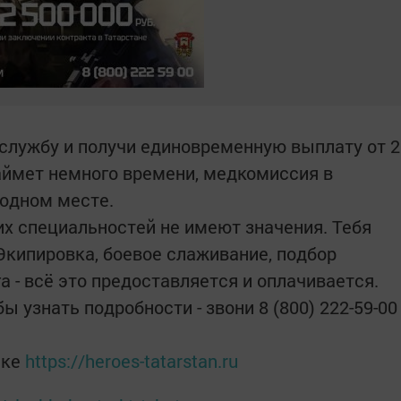
службу и получи единовременную выплату от 2
аймет немного времени, медкомиссия в
в одном месте.
их специальностей не имеют значения. Тебя
Экипировка, боевое слаживание, подбор
а - всё это предоставляется и оплачивается.
ы узнать подробности - звони 8 (800) 222-59-00
лке
https://heroes-tatarstan.ru