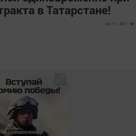
ракта в Татарстане!
510
0