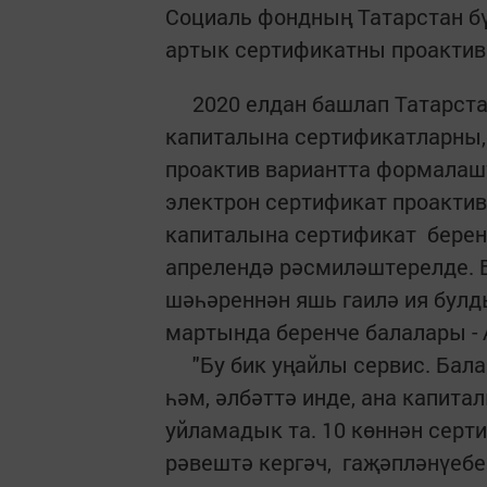
Социаль фондның Татарстан бү
артык сертификатны проактив
2020 елдан башлап Татарстан
капиталына сертификатларны,
проактив вариантта формалашт
электрон сертификат проакти
капиталына сертификат берен
апрелендә рәсмиләштерелде. 
шәһәреннән яшь гаилә ия булд
мартында беренче балалары - 
"Бу бик уңайлы сервис. Бала 
һәм, әлбәттә инде, ана капит
уйламадык та. 10 көннән сер
рәвештә кергәч, гаҗәпләнүебез