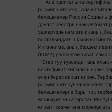
Ана капиталына сертификат б
рәсмиләштерелә. Ана капиталы
белешмәләр Россия Социаль ф
дәүләт реестрыннан автомат 
эшкәртелә һәм ата-ананың Со
порталындагы шәхси кабинетын
Иң мөһиме, аның бердәм иден
(ЕСИА) расланган хисап язмас
"Әгәр туу турында таныклык 
сертификат килмәгән икән - б
өчен бераз вакыт кирәк. Тәрби
рәсмиләштерүнең элеккеге тәр
белешмәләрне бары тик тәрбияг
Моның өчен Татарстан Респуб
клиент хезмәтенә мөрәҗәгать и