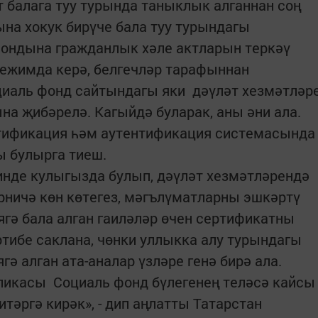
алага туу турында таныклык алганнан соң
на хокук бирүче бала туу турындагы
ондына гражданлык хәле актларын теркәү
режимда керә, белгечләр тарафыннан
циаль фонд сайтындагы яки дәүләт хезмәтләр
а җибәрелә. Кагыйдә буларак, аны әни ала.
тификация һәм аутентификация системасында
ы булырга тиеш.
инде кулыгызда булып, дәүләт хезмәтләрендә
ерничә көн көтегез, мәгълүматларны эшкәртү
ягә бала алган гаиләләр өчен сертификатны
тибе саклана, чөнки уллыкка алу турындагы
ә алган ата-аналар үзләре генә бирә ала.
ликасы Социаль фонд бүлегенең теләсә кайсы
тәргә кирәк», - дип аңлатты Татарстан