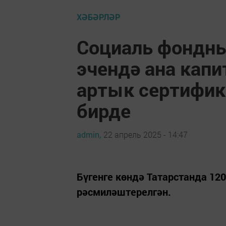
ХӘБӘРЛӘР
Социаль фондның
эчендә ана кап
артык сертифик
бирде
admin,
22 апрель 2025 - 14:47
Бүгенге көндә Татарстанда 12
рәсмиләштерелгән.