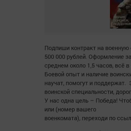
Подпиши контракт на военную 
500 000 рублей. Оформление з
среднем около 1,5 часов, всё 
Боевой опыт и наличие воинск
научат, помогут и поддержат. 
воинской специальности, дорог
У нас одна цель – Победа! Чтоб
или (номер вашего
военкомата), переходи по ссы