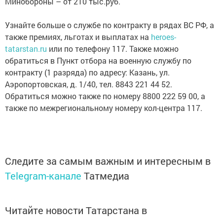
Минобороны – от 210 тыс.руб.
Узнайте больше о службе по контракту в рядах ВС РФ, а
также премиях, льготах и выплатах на
heroes-
tatarstan.ru
или по телефону 117. Также можно
обратиться в Пункт отбора на военную службу по
контракту (1 разряда) по адресу: Казань, ул.
Аэропортовская, д. 1/40, тел. 8843 221 44 52.
Обратиться можно также по номеру 8800 222 59 00, а
также по межрегиональному номеру кол-центра 117.
Следите за самым важным и интересным в
Telegram-канале
Татмедиа
Читайте новости Татарстана в