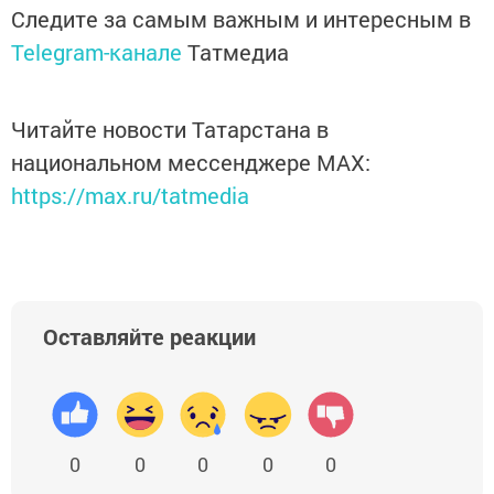
Следите за самым важным и интересным в
Telegram-канале
Татмедиа
Читайте новости Татарстана в
национальном мессенджере MАХ:
https://max.ru/tatmedia
Оставляйте реакции
0
0
0
0
0