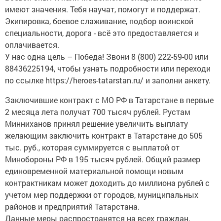
имеют значения. Тебя научат, помогут и поддержат.
Экипировка, боевое слаживание, подбор воинской
специальности, дорога - всё это предоставляется и
оплачивается.
У нас одна цель – Победа! Звони 8 (800) 222-59-00 или
88436225194, чтобы узнать подробности или переходи
по ссылке https://heroes-tatarstan.ru/ и заполни анкету.
Заключившие контракт с МО РФ в Татарстане в первые
2 месяца лета получат 700 тысяч рублей. Рустам
Минниханов принял решение увеличить выплату
желающим заключить контракт в Татарстане до 505
тыс. руб., которая суммируется с выплатой от
Минобороны РФ в 195 тысяч рублей. Общий размер
единовременной материальной помощи новым
контрактникам может доходить до миллиона рублей с
учетом мер поддержки от городов, муниципальных
районов и предприятий Татарстана.
Данные меры распространятся на всех граждан,