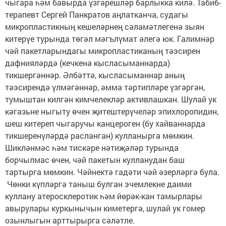
чыгара һәм бавырда үзгәрешләр барлыкка килә. Табиб-
терапевт Сергей Панкратов аңлатканча, судагы
микропластикның кешеләрнең сәламәтлегенә зыян
китерүе турында төгәл мәгълүмат әлегә юк. Галимнәр
чәй пакетларындагы микропластиканың тәэсирен
дафнияләрдә (кечкенә кысласыманнарда)
тикшергәннәр. Әлбәттә, кысласыманнар аның
тәэсирендә үлмәгәннәр, әмма тәртипләре үзгәргән,
тумыштан килгән кимчелекләр активлашкан. Шулай ук
кәгазьне ныгыту өчен җитештерүчеләр эпихлоропидин,
шеш китереп чыгаручы канцероген (бу хайваннарда
тикшеренүләрдә расланган) кулланырга мөмкин.
Шикләнмәс һәм тискәре нәтиҗәләр турында
борчылмас өчен, чәй пакетын кулланудан баш
тартырга мөмкин. Чәйнектә гадәти чәй әзерләргә була.
Чөнки күпләргә таныш булган эчемлекне даими
куллану атеросклеротик һәм йөрәк-кан тамырлары
авырулары куркынычын киметергә, шулай ук гомер
озынлыгын арттырырга сәләтле.