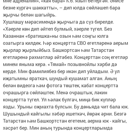
мне адреналин», «кая бара» һ.б. язып бетергән. Әнисе
безне күргәч шаккатты», – дип юлда сөйләшеп бара
җырчы белән шагыйрь.
Хушлашу мәрасимендә җырчыга да сүз бирелде.
«Хәерле көн дип әйтеп булмый, хәерле түгел. Без
Казаннан «братишка»ны озын һәм соңгы юлга
озатырга килдек. Һәр концертта СВО егетләренә аерым
җырлар җырлыйбыз. Башкортсан һәм Татарстан
егетләренә рәхмәтләр әйтәбез. Концерттан соң егетләр
минем яныма керә. «Тямай» позывнойлы хәрби дә
керде. Мин фамилиябез бер икән дип уйладым. Ә ул
иҗатымны яраткач, шундый кушамат алган. Аның
белән видеога һәм фотога төштек, кабат концертта
очрашырга сөйләштек. Менә очраштык, ләкин
концертта түгел. Ул һәлак булгач, миңа бик күпләр
язды. Урыны оҗмахта булсын. Бу дөньяда чит бала юк.
Шушындый кайгылы хәбәр ишеткәч, йөрәк әрни. Безгә
Татарстан һәм Башкортстан егетеме, аерма юк - кайгы,
хәсрәт бер. Мин аның турында концертларымда