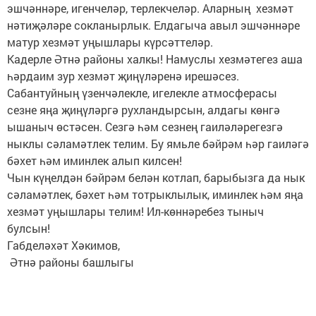
эшчәннәре, игенчеләр, терлекчеләр. Аларның хезмәт
нәтиҗәләре сокланырлык. Елдагыча авыл эшчәннәре
матур хезмәт уңышлары күрсәттеләр.
Кадерле Әтнә районы халкы! Намуслы хезмәтегез аша
һәрдаим зур хезмәт җиңүләренә ирешәсез.
Сабантуйның үзенчәлекле, игелекле атмосферасы
сезне яңа җиңүләргә рухландырсын, алдагы көнгә
ышаныч өстәсен. Сезгә һәм сезнең гаиләләрегезгә
нык­лы сәламәтлек телим. Бу ямьле бәйрәм һәр гаиләгә
бәхет һәм иминлек алып килсен!
Чын күңелдән бәйрәм белән котлап, барыбызга да нык
сәламәтлек, бәхет һәм тотрыклылык, иминлек һәм яңа
хезмәт уңышлары телим! Ил-көннәребез тыныч
булсын!
Габделәхәт Хәкимов,
Әтнә районы башлыгы