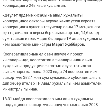
кооперациягә 245 кеше кушылган.
«Дәүләт ярдәме хисабына авыл хуҗалыгы
кооперациясе секторы аеруча көчле үсеш күрсәтә,
кооперациягә җәлеп ителүчеләр саны 17 мең кешегә
җитте, акчалата керем бер ярымга артып, 14,6 млрд
сум тәшкил итте», – дип белдерде ТР авыл хуҗалыгы
һәм азык-төлек министры
Марат Җәббаров.
Кооперативларның ел саен илкүләм проект
кысаларында, кооператив әгъзаларыннан авыл
хуҗалыгы продукциясен сатып алуга тотылган
чыгымнары каплана. 2023 елда 74 кооператив һәм
эшкәртүче 352,4 млн сум күләмендә субсидия алган,
дип хәбәр итәләр ТР Авыл хуҗалыгы һәм азык-төлек
министрлыгыннан.
13-31 майда кооперативлар һәм авыл хуҗалыгы
продукциясен эшкәртүчеләрнең чыгымнарын 2023