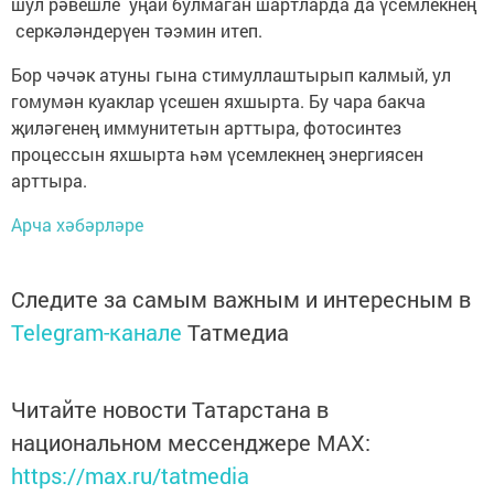
шул рәвешле уңай булмаган шартларда да үсемлекнең
серкәләндерүен тәэмин итеп.
Бор чәчәк атуны гына стимуллаштырып калмый, ул
гомумән куаклар үсешен яхшырта. Бу чара бакча
җиләгенең иммунитетын арттыра, фотосинтез
процессын яхшырта һәм үсемлекнең энергиясен
арттыра.
Арча хәбәрләре
Следите за самым важным и интересным в
Telegram-канале
Татмедиа
Читайте новости Татарстана в
национальном мессенджере MАХ:
https://max.ru/tatmedia