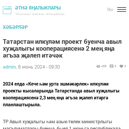
ӘТНӘ ЯҢАЛЫКЛАРЫ
16+
"Әтнә таңы" газетасы - Әтнә районы
ХӘБӘРЛӘР
Татарстан илкүләм проект буенча авыл
хуҗалыгы кооперациясенә 2 мең яңа
әгъза җәлеп итәчәк
admin,
8 июнь 2024 - 09:30
456
0
0
2024 елда «Кече һәм урта эшмәкәрлек» илкүләм
проекты кысаларында Татарстанда авыл хуҗалыгы
кооперациясенә 2,3 мең яңа әгъза җәлеп итәргә
планлаштырыла.
ТР Авыл хуҗалыгы һәм азык-төлек министрлыгы
мәгълүматлары буенча, быел 1 июньгә республикада