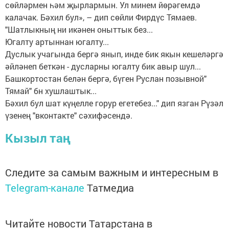
сөйләрмен һәм җырлармын. Ул минем йөрәгемдә
калачак. Бәхил бул», – дип сөйли Фирдүс Тямаев.
"Шатлыкның ни икәнен оныттык без...
Югалту артыннан югалту...
Дуслык учагында бергә янып, инде бик якын кешеләргә
әйләнеп беткән - дусларны югалту бик авыр шул...
Башкортостан белән бергә, бүген Руслан позывной"
Тямай" бн хушлаштык...
Бәхил бул шат күңелле горур егетебез..." дип язган Рүзәл
үзенең "вконтакте" сәхифәсендә.
Кызыл таң
Следите за самым важным и интересным в
Telegram-канале
Татмедиа
Читайте новости Татарстана в