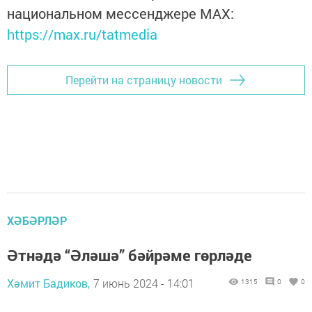
национальном мессенджере MАХ:
https://max.ru/tatmedia
Перейти на страницу новости
ХӘБӘРЛӘР
Әтнәдә “Әләшә” бәйрәме гөрләде
Хәмит Бадиков,
7 июнь 2024 - 14:01
1315
0
0