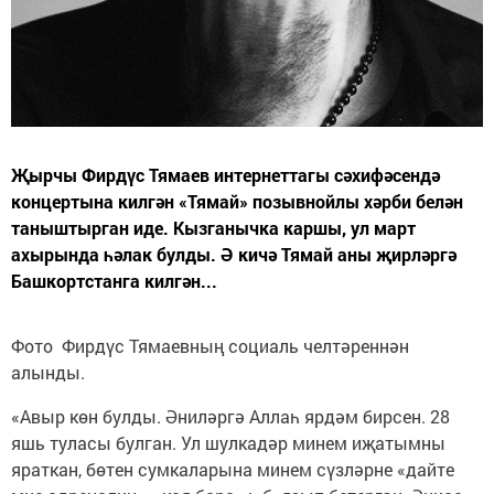
Җырчы Фирдүс Тямаев интернеттагы сәхифәсендә
концертына килгән «Тямай» позывнойлы хәрби белән
таныштырган иде. Кызганычка каршы, ул март
ахырында һәлак булды. Ә кичә Тямай аны җирләргә
Башкортстанга килгән...
Фото Фирдүс Тямаевның социаль челтәреннән
алынды.
«Авыр көн булды. Әниләргә Аллаһ ярдәм бирсен. 28
яшь туласы булган. Ул шулкадәр минем иҗатымны
яраткан, бөтен сумкаларына минем сүзләрне «дайте