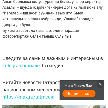
Аның барлыкка килүе турында белмәүчеләр сирәктер.
Асылы – шунда җирләнгәннәрне дога кылып искә алу,
“Изгеләр чишмәсе” суыннан авыз итү. Быел
катнашучылар саны күбрәк иде, “Әләшә” гөрләде
дияргә дә була.
Бу хакта газетада язылыр, әлегә чарадан
фоторепортаж белән таныш булыгыз.
Следите за самым важным и интересным в
Telegram-канале
Татмедиа
Читайте новости Татарстана в
Мы в Яндекс Дзен
национальном мессенджере MАХ:
Подписаться
https://max.ru/tatmedia