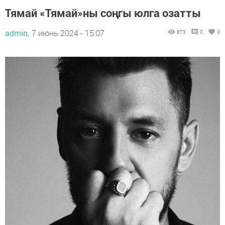
Тямай «Тямай»ны соңгы юлга озатты
admin,
7 июнь 2024 - 15:07
873
0
0