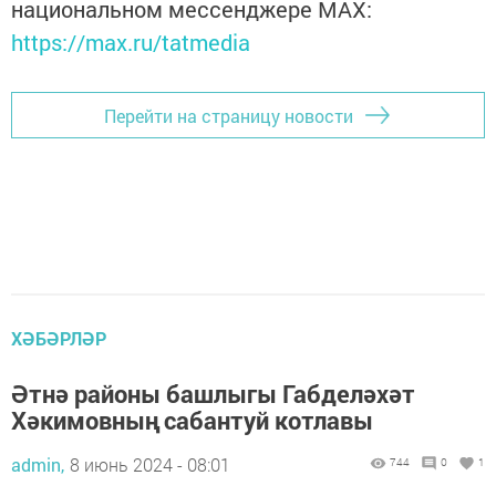
национальном мессенджере MАХ:
https://max.ru/tatmedia
Перейти на страницу новости
ХӘБӘРЛӘР
Әтнә районы башлыгы Габделәхәт
Хәкимовның сабантуй котлавы
admin,
8 июнь 2024 - 08:01
744
0
1