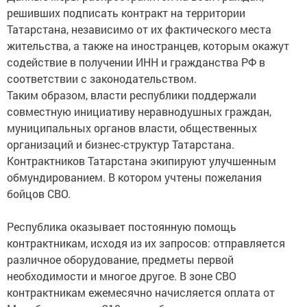
решивших подписать контракт на территории
Татарстана, независимо от их фактического места
жительства, а также на иностранцев, которым окажут
содействие в получении ИНН и гражданства РФ в
соответствии с законодательством.
Таким образом, власти республики поддержали
совместную инициативу неравнодушных граждан,
муниципальных органов власти, общественных
организаций и бизнес-структур Татарстана.
Контрактников Татарстана экипируют улучшенным
обмундированием. В котором учтены пожелания
бойцов СВО.
Республика оказывает постоянную помощь
контрактникам, исходя из их запросов: отправляется
различное оборудование, предметы первой
необходимости и многое другое. В зоне СВО
контрактникам ежемесячно начисляется оплата от