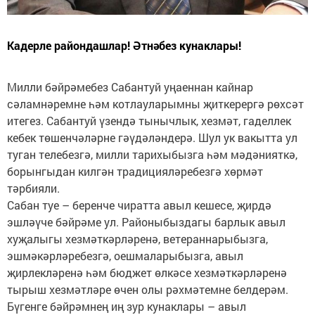
Кадерле райондашлар! Әтнәбез кунаклары!
Милли бәйрәмебез Сабантуй уңаеннан кайнар
сәламнәремне һәм котлауларымны җиткерергә рөхсәт
итегез. Сабантуй үзендә тынычлык, хезмәт, гаделлек
кебек төшенчәләрне гәүдәләндерә. Шул ук вакытта ул
туган телебезгә, милли тарихыбызга һәм мәдәнияткә,
борынгыдан килгән традицияләребезгә хөрмәт
тәрбияли.
Сабан туе – беренче чиратта авыл кешесе, җирдә
эшләүче бәйрәме ул. Районыбыздагы барлык авыл
хуҗалыгы хезмәткәрләренә, ветераннарыбызга,
эшмәкәрләребезгә, оешмаларыбызга, авыл
җирлекләренә һәм бюджет өлкәсе хезмәткәрләренә
тырыш хезмәтләре өчен олы рәхмәтемне белдерәм.
Бүгенге бәйрәмнең иң зур кунаклары – авыл