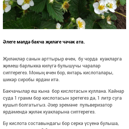
Әлеге мәлдә бакча җиләге чәчәк ата.
Җиләкләр санын арттырыр өчен, бу чорда куакларга
җимеш барлыкка килүгә булышучы чаралар
сиптерегез. Моның өчен бор, янтарь кислоталары,
шикәр сиробы ярдәм итә.
Бакчачылар еш кына бор кислотасын куллана. Кайнар
суда 1 грамм бор кислотасын эретегез дә, 1 литр суга
кушып болгатыгыз. Әзер эремәне пульверизатор
ярдәмендә җиләк куакларына сиптерегез.
Бу кислота составындагы бор серкә үсүенә булыша,