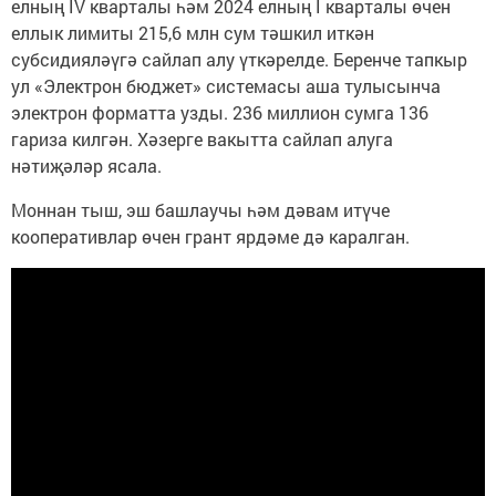
елның IV кварталы һәм 2024 елның I кварталы өчен
еллык лимиты 215,6 млн сум тәшкил иткән
субсидияләүгә сайлап алу үткәрелде. Беренче тапкыр
ул «Электрон бюджет» системасы аша тулысынча
электрон форматта узды. 236 миллион сумга 136
гариза килгән. Хәзерге вакытта сайлап алуга
нәтиҗәләр ясала.
Моннан тыш, эш башлаучы һәм дәвам итүче
кооперативлар өчен грант ярдәме дә каралган.