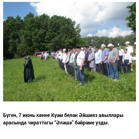
Бүген, 7 июнь көнне Күәм белән Әйшияз авыллары
арасында чираттагы “Әләшә” бәйрәме узды.