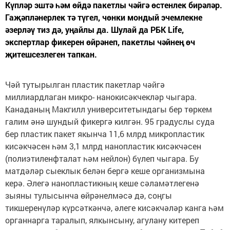
Күпләр эштә һәм өйдә пакетлы чәйгә өстенлек бирәләр.
Гаҗәпләнерлек тә түгел, чөнки мондый эчемлекне
әзерләү тиз дә, уңайлы да. Шулай да РБК Life,
экспертлар фикерен өйрәнеп, пакетлы чәйнең өч
җитешсезлеген тапкан.
Чәй тутырылган пластик пакетлар чәйгә
миллиардлаган микро- нанокисәкчекләр чыгара.
Канаданың Макгилл университетындагы бер төркем
галим әнә шундый фикергә килгән. 95 градуслы суда
бер пластик пакет якынча 11,6 млрд микропластик
кисәкчәсен һәм 3,1 млрд нанопластик кисәкчәсен
(полиэтиленфталат һәм нейлон) бүлеп чыгара. Бу
матдәләр сыеклык белән бергә кеше организмына
керә. Әлегә нанопластикның кеше сәламәтлегенә
зыяны тулысынча өйрәнелмәсә дә, соңгы
тикшеренүләр күрсәткәнчә, әлеге кисәкчәләр канга һәм
органнарга таралып, ялкынсыну, агулану китереп