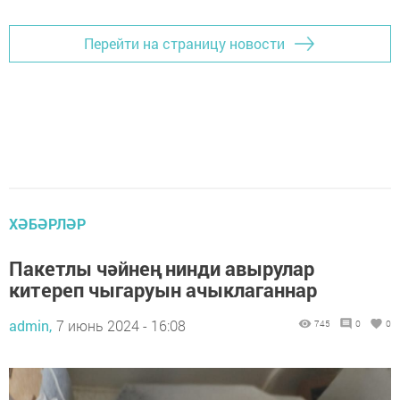
Перейти на страницу новости
ХӘБӘРЛӘР
Пакетлы чәйнең нинди авырулар
китереп чыгаруын ачыклаганнар
admin,
7 июнь 2024 - 16:08
745
0
0