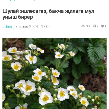
Шулай эшләсәгез, бакча җиләге мул
уңыш бирер
admin,
7 июнь 2024 - 17:06
789
0
0