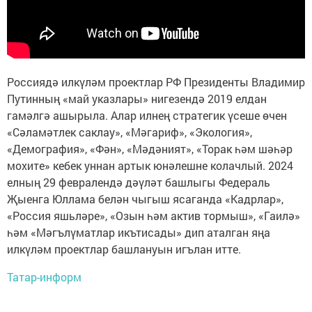
Россиядә илкүләм проектлар РФ Президенты Владимир
Путинның «май указлары» нигезендә 2019 елдан
гамәлгә ашырыла. Алар илнең стратегик үсеше өчен
«Сәламәтлек саклау», «Мәгариф», «Экология»,
«Демография», «Фән», «Мәдәният», «Торак һәм шәһәр
мохите» кебек уннан артык юнәлешне колачлый. 2024
елның 29 февралендә дәүләт башлыгы Федераль
Җыенга Юллама белән чыгыш ясаганда «Кадрлар»,
«Россия яшьләре», «Озын һәм актив тормыш», «Гаилә»
һәм «Мәгълүматлар икътисады» дип аталган яңа
илкүләм проектлар башлануын игълан итте.
Татар-информ