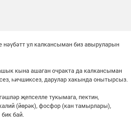
е нәүбәтт ул калкансыман биз авыруларын
ашык кына ашаган очракта да калкансыман
 сез, һичшиксез, дарулар хакында онытырсыз.
лгәшләр җепселле тукымага, пектин,
калий (йөрәк), фосфор (кан тамырлары),
 бик бай.