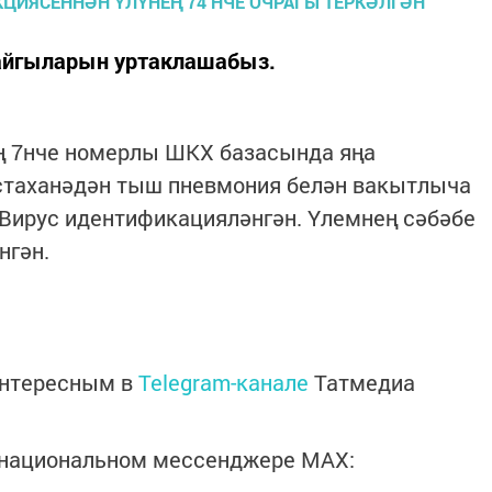
айгыларын уртаклашабыз.
ың 7нче номерлы ШКХ базасында яңа
стаханәдән тыш пневмония белән вакытлыча
Вирус идентификацияләнгән. Үлемнең сәбәбе
нгән.
интересным в
Telegram-канале
Татмедиа
в национальном мессенджере MАХ: