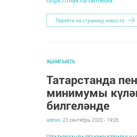
https://max.ru/tatmedia
Перейти на страницу новости
ҖӘМГЫЯТЬ
Татарстанда пе
минимумы күләм
билгеләнде
admin,
23 сентябрь 2020 - 19:05