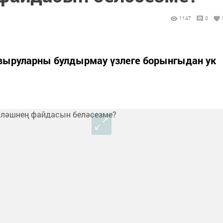
1147
0
выруларны булдырмау үзлеге борынгыдан ук