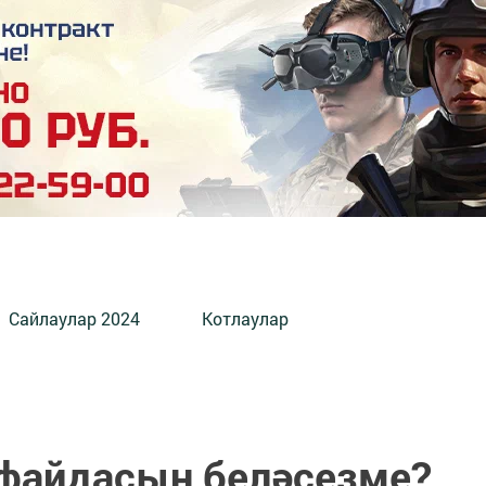
Сайлаулар 2024
Котлаулар
файдасын беләсезме?