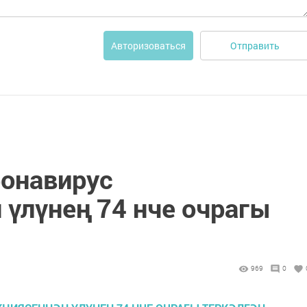
Отправить
Авторизоваться
ронавирус
 үлүнең 74 нче очрагы
969
0