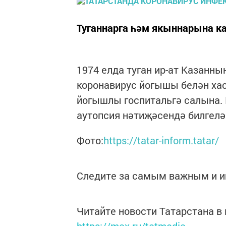
Туганнарга һәм якыннарына к
1974 елда туган ир-ат Казанн
коронавирус йогышы белән ха
йогышлы госпитальгә салына. 
аутопсия нәтиҗәсендә билгелә
Фото:
https://tatar-inform.tatar/
Следите за самым важным и 
Читайте новости Татарстана 