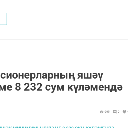
нсионерларның яшәү
е 8 232 сум күләмендә
965
0