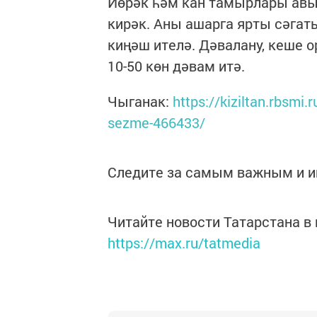
Йөрәк һәм кан тамырлары авы
кирәк. Аны ашарга ярты сәгать
киңәш ителә. Дәвалану, кеше 
10-50 көн дәвам итә.
Чыганак:
https://kiziltan.rbsmi.
sezme-466433/
Следите за самым важным и 
Читайте новости Татарстана 
https://max.ru/tatmedia