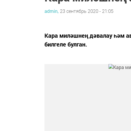
admin,
23 сентябрь 2020 - 21:05
Кара миләшнең дәвалау һәм а
билгеле булган.