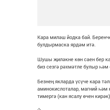
Кара миләш йодка бай. Беренч
булдырмаска ярдәм итә.
Шушы җиләкне көн саен бер к
биз сезгә рәхмәтле булыр һәм
Безнең якларда үсүче кара тә
аминокислоталар, магний һәм 
тимергә (кан ясалу өчен кирәк)