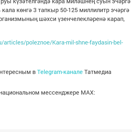
руы күзәтелгәндә кара миләшнең суын эчәргә
 кала көнгә 3 тапкыр 50-125 миллилитр эчәргә
организмының шәхси үзенчелекләренә карап,
ru/articles/poleznoe/Kara-mil-shne-faydasin-bel-
интересным в
Telegram-канале
Татмедиа
в национальном мессенджере MАХ: