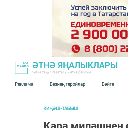
ӘТНӘ ЯҢАЛЫКЛАРЫ
"Әтнә таңы" газетасы - Әтнә районы
Реклама
Безнең геройлар
Бәйге
КИҢӘШ-ТАБЫШ
Кара миләшнең 