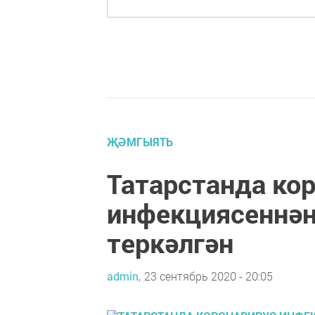
ҖӘМГЫЯТЬ
Татарстанда ко
инфекциясеннән
теркәлгән
admin,
23 сентябрь 2020 - 20:05