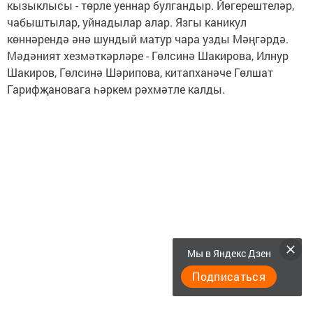
кызыклысы - төрле уеннар булгандыр. Йөгерештеләр,
чабыштылар, уйнадылар алар. Язгы каникул
көннәрендә әнә шундый матур чара узды Мәңгәрдә.
Мәдәният хезмәткәрләре - Гөлсинә Шакирова, Илнур
Шакиров, Гөлсинә Шәрипова, китапханәче Гөлшат
Гарифҗановага һәркем рәхмәтле калды.
Мы в Яндекс Дзен
Подписаться