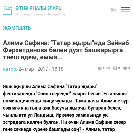
ӘТНӘ ЯҢАЛЫКЛАРЫ
16+
"Әтнә таңы" газетасы - Әтнә районы
ҖӘМГЫЯТЬ
Алимә Сафина: "Татар җыры"нда Зәйнәб
Фәрхетдинова белән дуэт башкарырга
тиеш идем, әмма...
автор,
24 март 2017 - 18:18
1663
0
0
Яшь җырчы Алимә Сафина "Татар җыры"
фестивалендә "Сөйлә сереңне" җыры белән "Ел ачышы"
номинациясендә җиңү яулады. Тамашачы Алимәне зур
сәхнәгә яңа гына аяк басучы җырчы буларак белсә,
чынлыкта ул Ландыш, Иркәләр заманында ук
эстрадага килгән булган. Ни өчен Алимә Сафина хәзер
генә сәхнәдә күренә башлады соң? - Алимә, татар