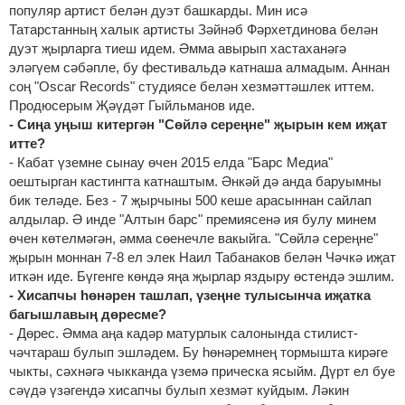
популяр артист белән дуэт башкарды. Мин исә
Татарстанның халык артисты Зәйнәб Фәрхетдинова белән
дуэт җырларга тиеш идем. Әмма авырып хастаханәгә
эләгүем сәбәпле, бу фестивальдә катнаша алмадым. Аннан
соң "Oscar Records" студиясе белән хезмәттәшлек иттем.
Продюсерым Җәүдәт Гыйльманов иде.
- Сиңа уңыш китергән "Сөйлә сереңне" җырын кем иҗат
итте?
- Кабат үземне сынау өчен 2015 елда "Барс Медиа"
оештырган кастингта катнаштым. Әнкәй дә анда баруымны
бик теләде. Без - 7 җырчыны 500 кеше арасыннан сайлап
алдылар. Ә инде "Алтын барс" премиясенә ия булу минем
өчен көтелмәгән, әмма сөенечле вакыйга. "Сөйлә сереңне"
җырын моннан 7-8 ел элек Наил Табанаков белән Чәчкә иҗат
иткән иде. Бүгенге көндә яңа җырлар яздыру өстендә эшлим.
- Хисапчы һөнәрен ташлап, үзеңне тулысынча иҗатка
багышлавың дөресме?
- Дөрес. Әмма аңа кадәр матурлык салонында стилист-
чәчтараш булып эшләдем. Бу һөнәремнең тормышта кирәге
чыкты, сәхнәгә чыкканда үземә прическа ясыйм. Дүрт ел буе
сәүдә үзәгендә хисапчы булып хезмәт куйдым. Ләкин