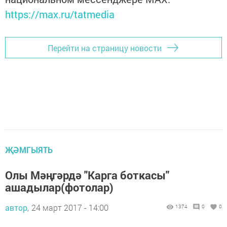
https://max.ru/tatmedia
Перейти на страницу новости
ҖӘМГЫЯТЬ
Олы Мәңгәрдә "Карга боткасы"
ашадылар(фотолар)
автор,
24 март 2017 - 14:00
1374
0
0