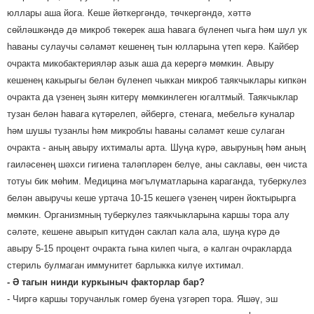
юллары аша йога. Кеше йөткергәндә, төчкергәндә, хәттә
сөйләшкәндә дә микроб төкерек аша һавага бүленеп чыга һәм шул ук
һаваны сулаучы сәламәт кешенең тын юлларына үтеп керә. Кайбер
очракта микобактерияләр азык аша да керергә мөмкин. Авыру
кешенең какырыгы белән бүленеп чыккан микроб таякчыклары кипкән
очракта да үзенең зыян китерү мөмкинлеген югалтмый. Таякчыклар
тузан белән һавага күтәрелеп, әйбергә, стенага, мебельгә куналар
һәм шушы тузанлы һәм микроблы һаваны сәламәт кеше сулаган
очракта - аның авыру ихтималы арта. Шуңа күрә, авыруның һәм аның
гаиләсенең шәхси гигиена таләпләрен белүе, аны саклавы, өен чиста
тотуы бик мөһим. Медицина мәгълүматларына караганда, туберкулез
белән авыручы кеше уртача 10-15 кешегә үзенең чирен йоктырырга
мөмкин. Организмның туберкулез таякчыкларына каршы тора алу
сәләте, кешене авырып китүдән саклап кала ала, шуңа күрә дә
авыру 5-15 процент очракта гына килеп чыга, ә ​​калган очракларда
стериль булмаган иммунитет барлыкка килүе ихтимал.
- Ә тагын нинди куркыныч факторлар бар?
- Чиргә каршы торучанлык гомер буена үзгәреп тора. Яшәү, эш