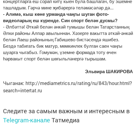
концертларга еш сорап китү кыен була башлагач, бу эшемне
ташладым. Гәрчә мине җибәрергә теләмәсәләр дә...
- Алимә, кыш көне урманда чаңгы шуган фото-
видеоларың еш күренде. Син спорт белән дусмы?
- Әлбәттә! Әткәй белән әнкәй тумышы белән Татарстанның
Әлки районы Алпар авылыннан. Хәзерге вакытта әткәй-әнкәй
белән Лаеш районының Габишево бистәсендә яшибез.
Бездә табигать бик матур, мөмкинлек булган саен чаңгы
шуарга чыгабыз. Гомумән, үземне формада тоту өчен
һәрвакыт спорт белән шөгыльләнергә тырышам.
Эльвира ШАКИРОВА
Чыганак: http://mediametrics.ru/rating/ru/843/hour.html?
search=intertat.ru
Следите за самым важным и интересным в
Telegram-канале
Татмедиа