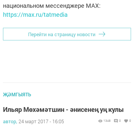
национальном мессенджере MАХ:
https://max.ru/tatmedia
Перейти на страницу новости
ҖӘМГЫЯТЬ
Ильяр Мөхәмәтшин - әнисенең уң кулы
автор,
24 март 2017 - 16:05
1348
0
0