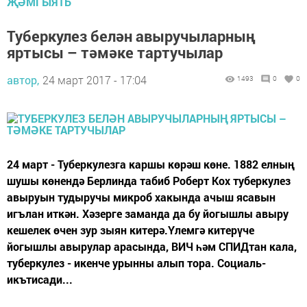
ҖӘМГЫЯТЬ
Туберкулез белән авыручыларның
яртысы – тәмәке тартучылар
автор,
24 март 2017 - 17:04
1493
0
0
24 март - Туберкулезга каршы көрәш көне. 1882 елның
шушы көнендә Берлинда табиб Роберт Кох туберкулез
авыруын тудыручы микроб хакында ачыш ясавын
игълан иткән. Хәзерге заманда да бу йогышлы авыру
кешелек өчен зур зыян китерә.Үлемгә китерүче
йогышлы авырулар арасында, ВИЧ һәм СПИДтан кала,
туберкулез - икенче урынны алып тора. Социаль-
икътисади...