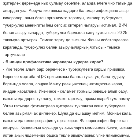
җитәрлек дәрәҗәдә нык булмау сәбәпле, аларда әлеге чир тагын да
авырдан уза. Аеруча ике яшькә кадәрге балалар инфекцияне авыр
кичерәләр, аның бөтен организмга таралуы, милиар туберкулез,
туберкулез менингиты һәм сепсис китереп чыгаруы ихтимал. ВИЧ
белән авыручыларда, туберкулез барлыкка килү куркынычы 20-25
тапкырга артыграк. Тәмәке тарту да зыянлы. Фәнни исбатлауларга
караганда, туберкулез белән авыручыларның яртысы - тәмәке
тартучылар.
- Ә нинди профилактика чаралары күрергә кирәк?
- Ике төрле алым бар: беренчесе - туберкулезга каршы прививка.
Беренче мәртәбә БЦЖ-прививкасы балага тугач ук, бала тудыру
йортында ясала, соңрак Манту реакциясенең нәтиҗәсенә карап,
яңадан кабатлана. Икенчесе - сәламәт тормыш рәвеше алып бару,
вакытында дөрес туклану, тәмәке тартмау, аракы-шәрәб кулланмау.
Узган гасырда фтизиатрлар җитәрлек тукланган кеше туберкулез
белән авырмаячак дигәннәр. Шуңа да еш ашау мөһим. Моннан кала,
вакытында флюорография үтәргә кирәк. Флюорография бер яктан
авыруны башлангыч чорында ук ачыкларга мөмкинлек бирсә, икенче
яктан аның ярдәмендә башка төрле авыруларны: үпкә ялкынсынуы,