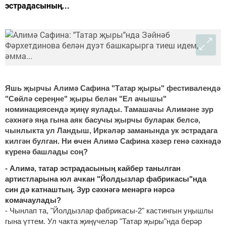
эстрадасының...
Яшь җырчы Алимә Сафина "Татар җыры" фестивалендә
"Сөйлә сереңне" җыры белән "Ел ачышы"
номинациясендә җиңү яулады. Тамашачы Алимәне зур
сәхнәгә яңа гына аяк басучы җырчы буларак белсә,
чынлыкта ул Ландыш, Иркәләр заманында ук эстрадага
килгән булган. Ни өчен Алимә Сафина хәзер генә сәхнәдә
күренә башлады соң?
- Алимә, татар эстрадасының кайбер танылган
артистларына юл ачкан "Йолдызлар фабрикасы"нда
син дә катнаштың. Зур сәхнәгә менәргә нәрсә
комачаулады?
- Чынлап та, "Йолдызлар фабрикасы-2" кастингын уңышлы
гына үттем. Ул чакта җиңүчеләр "Татар җыры"нда берәр