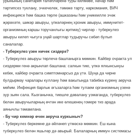
урынының санитария таләпләренә туры килмәве, начар һәм
тәртипсез туклану, эчкечелек, тәмәке тарту, наркомания, ВИЧ
инфекциясе һәм башка төрле (ашказаны һәм уникеилле эчәк
җәрәхәте, шикәр авыруы, үпкәләрнең хроник авыруы, иммунитет-
организмның каршы торучанлыгы җитмәү) чирләр - туберкулез
авыруы килеп чыгуга уңай шартлар тудыручы сәбәп булып
саналалар.
- Туберкулез үзен ничек сиздерә?
- Туберкулез авыруы төрлечә башланырга мөмкин. Кайбер очракта ул
сиздерми генә акрынлап башлана: салкын тию, үпкә ялкынсынуы
кебек, кайбер очракта симптомнарсыз да үтә. Шуңа да чирне
булдырмау чаралары куллану һәм вакытында табибка күренү аеруча
мөһим. Инфекция барлык әгъзаларга һәм тулаем организмның үзенә
зур зыян сала. Кызганычка, тиешле дәвалану узмаганда, туберкулез
белән авыручыларның өчтән ике өлешенең гомере тиз арада
аянычлы тәмамлана.
- Бу чир кемнәр өчен аеруча куркыныч?
- Туберкулез беркемне дә әйләнеп үтмәскә мөмкин. Еш кына
туберкулез белән яшьләр дә авырый. Балаларның иммун системасы