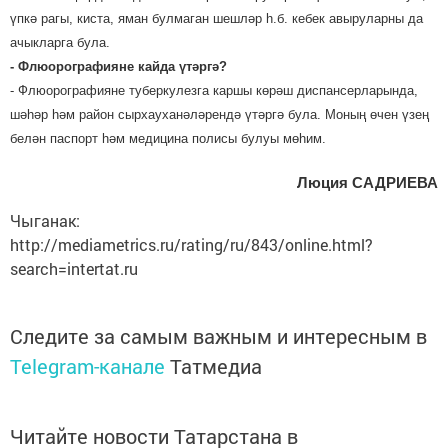
үпкә рагы, киста, яман булмаган шешләр һ.б. кебек авыруларны да
ачыкларга була.
- Флюорографияне кайда үтәргә?
- Флюорографияне туберкулезга каршы көрәш диспансерларында,
шәһәр һәм район сырхауханәләрендә үтәргә була. Моның өчен үзең
белән паспорт һәм медицина полисы булуы мөһим.
Люция САДРИЕВА
Чыганак:
http://mediametrics.ru/rating/ru/843/online.html?
search=intertat.ru
Следите за самым важным и интересным в
Telegram-канале
Татмедиа
Читайте новости Татарстана в