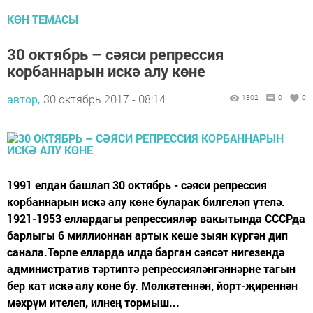
КӨН ТЕМАСЫ
30 октябрь – сәяси репрессия
корбаннарын искә алу көне
автор,
30 октябрь 2017 - 08:14
1302
0
0
1991 елдан башлап 30 октябрь - сәяси репрессия
корбаннарын искә алу көне буларак билгеләп үтелә.
1921-1953 еллардагы репрессияләр вакытында СССРда
барлыгы 6 миллионнан артык кеше зыян күргән дип
санала.Төрле елларда илдә барган сәясәт нигезендә
административ тәртиптә репрессияләнгәннәрне тагын
бер кат искә алу көне бу. Мөлкәтеннән, йорт-җиреннән
мәхрүм ителеп, илнең тормыш...