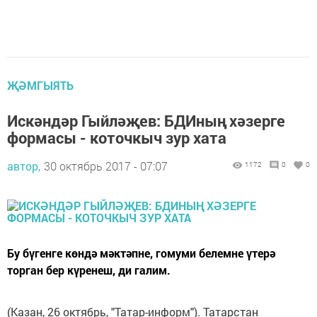
ҖӘМГЫЯТЬ
Искәндәр Гыйләҗев: БДИның хәзерге
формасы - коточкыч зур хата
автор,
30 октябрь 2017 - 07:07
1172
0
0
Бу бүгенге көндә мәктәпне, гомуми белемне үтерә
торган бер күренеш, ди галим.
(Казан, 26 октябрь, "Татар-информ"). Татарстан