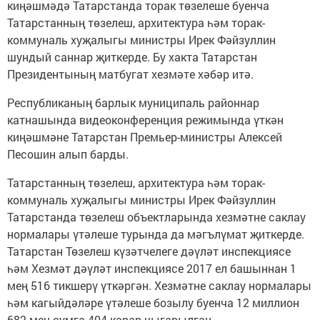
киңәшмәдә Татарстанда торак төзелеше буенча
Татарстанның төзелеш, архитектура һәм торак-
коммуналь хуҗалыгы министры Ирек Фәйзуллин
шундый саннар җиткерде. Бу хакта Татарстан
Президентының матбугат хезмәте хәбәр итә.
Республиканың барлык муниципаль районнар
катнашында видеоконференция режимында үткән
киңәшмәне Татарстан Премьер-министры Алексей
Песошин алып барды.
Татарстанның төзелеш, архитектура һәм торак-
коммуналь хуҗалыгы министры Ирек Фәйзуллин
Татарстанда төзелеш объектларында хезмәтне саклау
нормалары үтәлеше турында да мәгълүмат җиткерде.
Татарстан Төзелеш күзәтчелеге дәүләт инспекциясе
һәм Хезмәт дәүләт инспекциясе 2017 ел башыннан 1
мең 516 тикшерү үткәргән. Хезмәтне саклау нормалары
һәм кагыйдәләре үтәлеше бозылу буенча 12 миллион
682 мең сумга 404 карар чыгарылган.