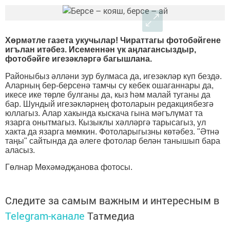
Хөрмәтле газета укучылар! Чираттагы фотобәйгене
игълан итәбез. Исеменнән үк аңлагансыздыр,
фотобәйге игезәкләргә багышлана.
Районыбыз әлләни зур булмаса да, игезәкләр күп бездә.
Аларның бер-берсенә тамчы су кебек ошаганнары да,
икесе ике төрле булганы да, кыз һәм малай туганы да
бар. Шундый игезәкләрнең фотоларын редакциябезгә
юллагыз. Алар хакында кыскача гына мәгълүмат та
язарга онытмагыз. Кызыклы хәлләргә тарысагыз, ул
хакта да язарга мөмкин. Фотоларыгызны көтәбез. "Әтнә
таңы" сайтында да әлеге фотолар белән танышып бара
аласыз.
Гөлнар Мөхәмәдҗанова фотосы.
Следите за самым важным и интересным в
Telegram-канале
Татмедиа