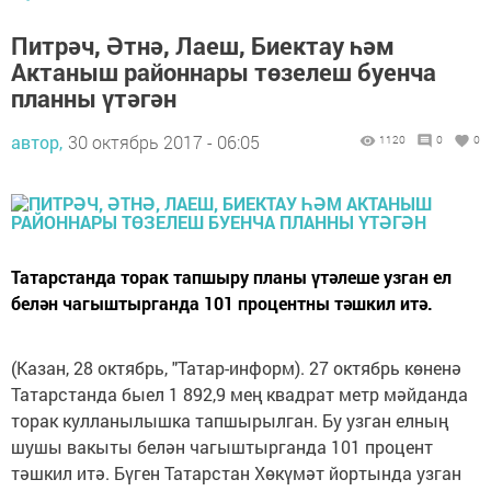
Питрәч, Әтнә, Лаеш, Биектау һәм
Актаныш районнары төзелеш буенча
планны үтәгән
автор,
30 октябрь 2017 - 06:05
1120
0
0
Татарстанда торак тапшыру планы үтәлеше узган ел
белән чагыштырганда 101 процентны тәшкил итә.
(Казан, 28 октябрь, "Татар-информ). 27 октябрь көненә
Татарстанда быел 1 892,9 мең квадрат метр мәйданда
торак кулланылышка тапшырылган. Бу узган елның
шушы вакыты белән чагыштырганда 101 процент
тәшкил итә. Бүген Татарстан Хөкүмәт йортында узган