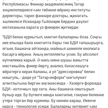
Республикасы Фәннәр академиясенең Татар
энциклопедиясе һәм төбәкне өйрәнү институты
директоры, тарих фәннәре докторы, җәмәгать
эшлеклесе Искәндәр Гыйләҗев Бердәм дәүләт
имтиханына карата үз фикерен җиткерде.
"БДИ белән куркытып, мәктәп балаларны боза. Соңгы
ике елында бала мәктәптә бары тик БДИ тапшырырга,
ягъни, башкача әйткәндә, маймыл шикелле кнопкага
басарга өйрәнә. Аның интеллекты үсми. Бу абсолют
күпчелеккә карый. Ә нәкъ менә шушы вакытта
мөстәкыйль фикер йөртү, анализ, бәхәсләшүгә
өйрәтергә кирәк баланы, ә ул "дрессировка" белән
мәшгуль, - диде ул "Татар-информ" мәгълүмат
агентлыгына биргән әңгәмәсендә. - Хәзерге формада
БДИ - коточкыч зур хата. Аны башкача оештырып
булыр иде. Бу бүгенге көндә мәктәпне, гомуми белемне
үтерә торган бер күренеш. Бу минем караш. Икенче
нәрсә - технология үсеше. Балаларны интернет һәм