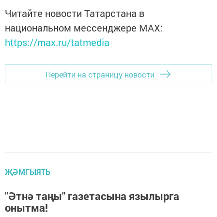
Читайте новости Татарстана в
национальном мессенджере MАХ:
https://max.ru/tatmedia
Перейти на страницу новости
ҖӘМГЫЯТЬ
"Әтнә таңы" газетасына язылырга
онытма!