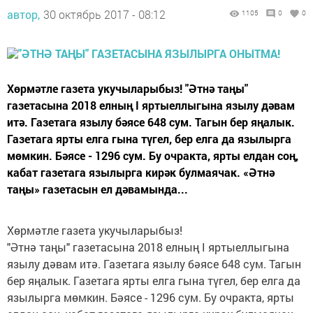
автор,
30 октябрь 2017 - 08:12
1105
0
0
Хөрмәтле газета укучыларыбыз! "Әтнә таңы"
газетасына 2018 елның I яртыеллыгына язылу дәвам
итә. Газетага язылу бәясе 648 сум. Тагын бер яңалык.
Газетага ярты елга гына түгел, бер елга да язылырга
мөмкин. Бәясе - 1296 сум. Бу очракта, ярты елдан соң,
кабат газетага язылырга кирәк булмаячак. «Әтнә
таңы» газетасын ел дәвамында...
Хөрмәтле газета укучыларыбыз!
"Әтнә таңы" газетасына 2018 елның I яртыеллыгына
язылу дәвам итә. Газетага язылу бәясе 648 сум. Тагын
бер яңалык. Газетага ярты елга гына түгел, бер елга да
язылырга мөмкин. Бәясе - 1296 сум. Бу очракта, ярты