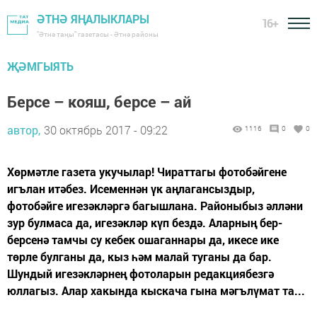
ӘТНӘ ЯҢАЛЫКЛАРЫ
16+
"Әтнә таңы" газетасы - Әтнә районы
ҖӘМГЫЯТЬ
Берсе – кояш, берсе – ай
автор,
30 октябрь 2017 - 09:22
1116
0
0
Хөрмәтле газета укучылар! Чираттагы фотобәйгене
игълан итәбез. Исеменнән үк аңлагансыздыр,
фотобәйге игезәкләргә багышлана. Районыбыз әлләни
зур булмаса да, игезәкләр күп бездә. Аларның бер-
берсенә тамчы су кебек ошаганнары да, икесе ике
төрле булганы да, кыз һәм малай туганы да бар.
Шундый игезәкләрнең фотоларын редакциябезгә
юллагыз. Алар хакында кыскача гына мәгълүмат та...