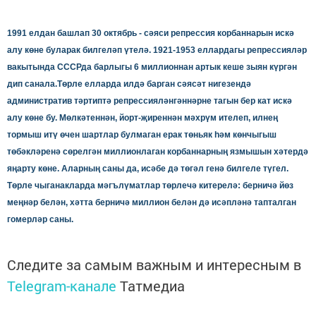
1991 елдан башлап 30 октябрь - сәяси репрессия корбаннарын искә
алу көне буларак билгеләп үтелә. 1921-1953 еллардагы репрессияләр
вакытында СССРда барлыгы 6 миллионнан артык кеше зыян күргән
дип санала.
Төрле елларда илдә барган сәясәт нигезендә
административ тәртиптә репрессияләнгәннәрне тагын бер кат искә
алу көне бу. Мөлкәтеннән, йорт-җиреннән мәхрүм ителеп, илнең
тормыш итү өчен шартлар булмаган ерак төньяк һәм көнчыгыш
төбәкләренә сөрелгән миллионлаган корбаннарның язмышын хәтердә
яңарту көне. Аларның саны да, исәбе дә төгәл генә билгеле түгел.
Төрле чыганакларда мәгълүматлар төрлечә китерелә: берничә йөз
меңнәр белән, хәтта берничә миллион белән дә исәпләнә тапталган
гомерләр саны.
Следите за самым важным и интересным в
Telegram-канале
Татмедиа