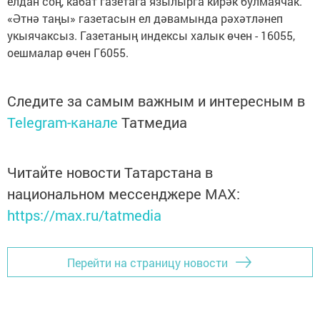
елдан соң, кабат газетага язылырга кирәк булмаячак.
«Әтнә таңы» газетасын ел дәвамында рәхәтләнеп
укыя­чаксыз. Газетаның индексы халык өчен - 16055,
оешмалар өчен Г6055.
Следите за самым важным и интересным в
Telegram-канале
Татмедиа
Читайте новости Татарстана в
национальном мессенджере MАХ:
https://max.ru/tatmedia
Перейти на страницу новости