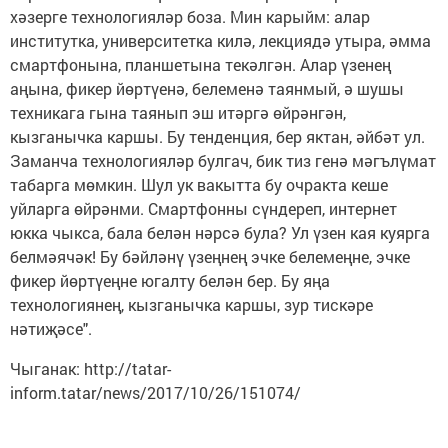
хәзерге технологияләр боза. Мин карыйм: алар
институтка, университетка килә, лекциядә утыра, әмма
смартфонына, планшетына текәлгән. Алар үзенең
аңына, фикер йөртүенә, белеменә таянмый, ә шушы
техникага гына таянып эш итәргә өйрәнгән,
кызганычка каршы. Бу тенденция, бер яктан, әйбәт ул.
Заманча технологияләр булгач, бик тиз генә мәгълүмат
табарга мөмкин. Шул ук вакытта бу очракта кеше
уйларга өйрәнми. Смартфонны сүндереп, интернет
юкка чыкса, бала белән нәрсә була? Ул үзен кая куярга
белмәячәк! Бу бәйләнү үзеңнең эчке белемеңне, эчке
фикер йөртүеңне югалту белән бер. Бу яңа
технологиянең, кызганычка каршы, зур тискәре
нәтиҗәсе".
Чыганак: http://tatar-
inform.tatar/news/2017/10/26/151074/