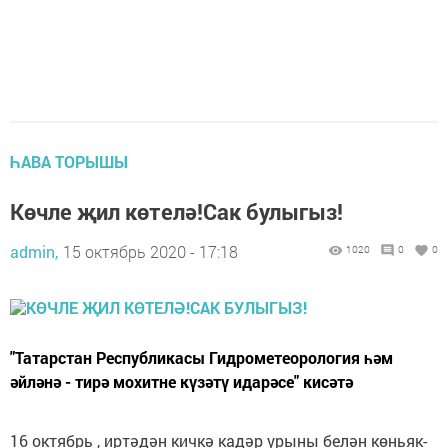
ҺАВА ТОРЫШЫ
Көчле җил көтелә!Сак булыгыз!
admin,
15 октябрь 2020 - 17:18
1020
0
0
"Татарстан Республикасы Гидрометеорология һәм
әйләнә - тирә мохитне күзәтү идарәсе" кисәтә
16 октябрь , иртәдән кичкә кадәр урыны белән көньяк-