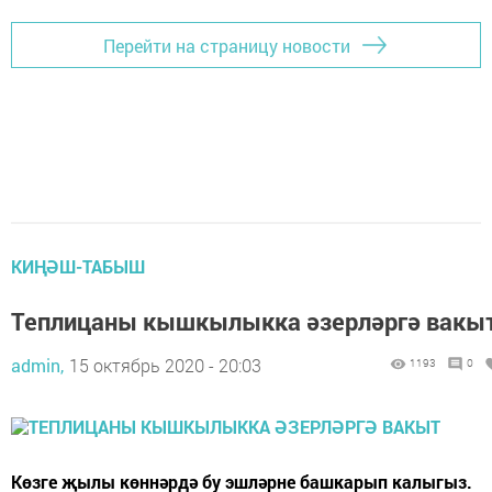
Перейти на страницу новости
КИҢӘШ-ТАБЫШ
Теплицаны кышкылыкка әзерләргә вакы
admin,
15 октябрь 2020 - 20:03
1193
0
Көзге җылы көннәрдә бу эшләрне башкарып калыгыз.