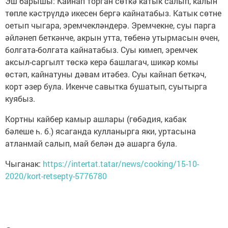
Эш барышы: Кайнап торган сөткә катык салып, калын
төпле кәстрүлдә икесен бергә кайнатабыз. Катык сөтне
оетып чыгара, эремчекләндерә. Эремчекне, суы парга
әйләнеп беткәнче, акрын утта, төбенә утырмасын өчен,
болгата-болгата кайнатабыз. Суы кимеп, эремчек
аксыл-саргылт төскә керә башлагач, шикәр комы
өстәп, кайнатуны дәвам итәбез. Суы кайнап беткәч,
корт әзер була. Икенче савытка бушатып, суытырга
куябыз.
Кортны кайбер камыр ашлары (гөбәдия, кабак
бәлеше һ. б.) ясаганда кулланырга яки, уртасына
атланмай салып, май белән дә ашарга була.
Чыганак:
https://intertat.tatar/news/cooking/15-10-
2020/kort-retsepty-5776780