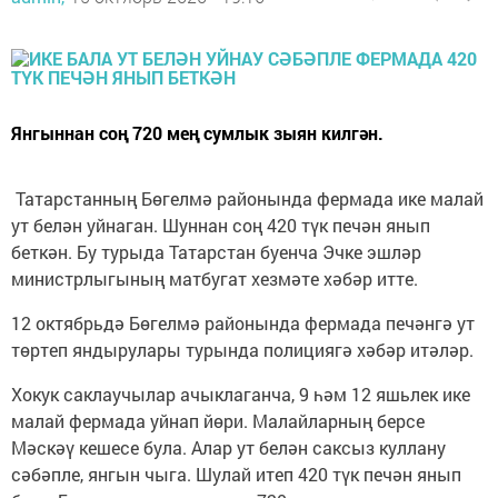
Янгыннан соң 720 мең сумлык зыян килгән.
Татарстанның Бөгелмә районында фермада ике малай
ут белән уйнаган. Шуннан соң 420 түк печән янып
беткән. Бу турыда Татарстан буенча Эчке эшләр
министрлыгының матбугат хезмәте хәбәр итте.
12 октябрьдә Бөгелмә районында фермада печәнгә ут
төртеп яндырулары турында полициягә хәбәр итәләр.
Хокук саклаучылар ачыклаганча, 9 һәм 12 яшьлек ике
малай фермада уйнап йөри. Малайларның берсе
Мәскәү кешесе була. Алар ут белән саксыз куллану
сәбәпле, янгын чыга. Шулай итеп 420 түк печән янып