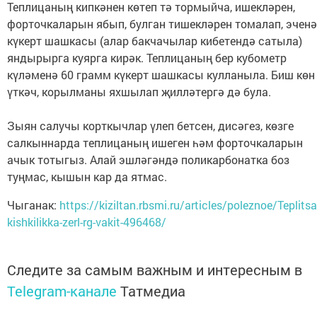
Теплицаның кипкәнен көтеп тә тормыйча, ишекләрен,
форточкаларын ябып, булган тишекләрен томалап, эченә
күкерт шашкасы (алар бакчачылар кибетендә сатыла)
яндырырга куярга кирәк. Теплицаның бер кубометр
күләменә 60 грамм күкерт шашкасы кулланыла. Биш көн
үткәч, корылманы яхшылап җилләтергә дә була.
Зыян салучы корткычлар үлеп бетсен, дисәгез, көзге
салкыннарда теплицаның ишеген һәм форточкаларын
ачык тотыгыз. Алай эшләгәндә поликарбонатка боз
туңмас, кышын кар да ятмас.
Чыганак:
https://kiziltan.rbsmi.ru/articles/poleznoe/Teplitsa
kishkilikka-zerl-rg-vakit-496468/
Следите за самым важным и интересным в
Telegram-канале
Татмедиа