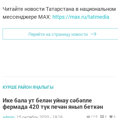
Читайте новости Татарстана в национальном
мессенджере MАХ:
https://max.ru/tatmedia
Перейти на страницу новости
КҮРШЕ РАЙОН ЯҢАЛЫГЫ
Ике бала ут белән уйнау сәбәпле
фермада 420 түк печән янып беткән
admin,
15 октябрь 2020 - 19:16
1115
0
0