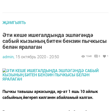
ҖӘМГЫЯТЬ
Әти кеше ишегалдында эшләгәндә
сабый кызының битен бензин пычкысы
белән яралаган
admin,
15 октябрь 2020 - 20:50
1048
0
1
Пычкы тавышы аркасында, ир-ат 1 яшь 10 айлык
сабыйның йөгереп килгәнен абайламый калган.