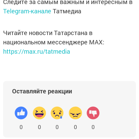
Следите за самым важным и интересным в
Telegram-канале
Татмедиа
Читайте новости Татарстана в
национальном мессенджере MАХ:
https://max.ru/tatmedia
Оставляйте реакции
0
0
0
0
0