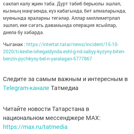
саклап калу җаен таба. Дүрт табиб берьюлы эшләп,
кызның маңгаенда, күз кабагында, бит алмаларында,
муенында яраларны тегәләр. Аллар миллиметрлап
эшләп, ике сәгать дәвамында операция ясыйлар,
диелә бу хәбәрдә.
Чыганак :
https://intertat.tatar/news/incident/15-10-
2020/ti-keshe-ishegaldynda-eshl-g-nd-sabyy-kyzyny-biten-
benzin-pychkysy-bel-n-yaralagan-5777867
Следите за самым важным и интересным в
Telegram-канале
Татмедиа
Читайте новости Татарстана в
национальном мессенджере MАХ:
https://max.ru/tatmedia