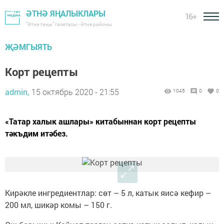
ӘТНӘ ЯҢАЛЫКЛАРЫ
16+
"Әтнә таңы" газетасы - Әтнә районы
ҖӘМГЫЯТЬ
Корт рецепты
admin,
15 октябрь 2020 - 21:55
1045
0
0
«Татар халык ашлары» китабыннан корт рецепты
тәкъдим итәбез.
Кирәкле ингредиентлар: сөт – 5 л, катык яисә кефир –
200 мл, шикәр комы – 150 г.