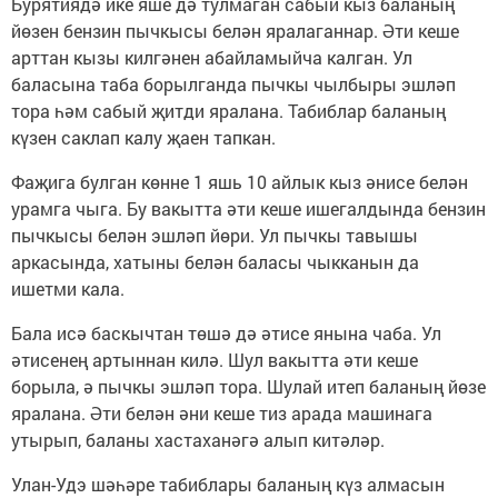
Бурятиядә ике яше дә тулмаган сабый кыз баланың
йөзен бензин пычкысы белән яралаганнар. Әти кеше
арттан кызы килгәнен абайламыйча калган. Ул
баласына таба борылганда пычкы чылбыры эшләп
тора һәм сабый җитди яралана. Табиблар баланың
күзен саклап калу җаен тапкан.
Фаҗига булган көнне 1 яшь 10 айлык кыз әнисе белән
урамга чыга. Бу вакытта әти кеше ишегалдында бензин
пычкысы белән эшләп йөри. Ул пычкы тавышы
аркасында, хатыны белән баласы чыкканын да
ишетми кала.
Бала исә баскычтан төшә дә әтисе янына чаба. Ул
әтисенең артыннан килә. Шул вакытта әти кеше
борыла, ә пычкы эшләп тора. Шулай итеп баланың йөзе
яралана. Әти белән әни кеше тиз арада машинага
утырып, баланы хастаханәгә алып китәләр.
Улан-Удэ шәһәре табиблары баланың күз алмасын