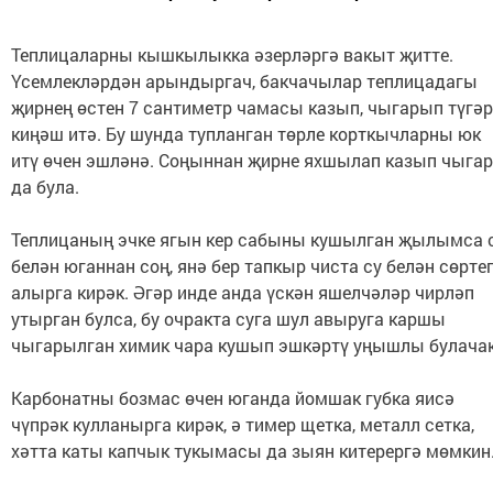
Теплицаларны кышкылыкка әзерләргә вакыт җитте.
Үсемлекләрдән арындыргач, бакчачылар теплицадагы
җирнең өстен 7 сантиметр чамасы казып, чыгарып түгәр
киңәш итә. Бу шунда тупланган төрле корткычларны юк
итү өчен эшләнә. Соңыннан җирне яхшылап казып чыгар
да була.
Теплицаның эчке ягын кер сабыны кушылган җылымса 
белән юганнан соң, янә бер тапкыр чиста су белән сөрте
алырга кирәк. Әгәр инде анда үскән яшелчәләр чирләп
утырган булса, бу очракта суга шул авыруга каршы
чыгарылган химик чара кушып эшкәртү уңышлы булачак
Карбонатны бозмас өчен юганда йомшак губка яисә
чүпрәк кулланырга кирәк, ә тимер щетка, металл сетка,
хәтта каты капчык тукымасы да зыян китерергә мөмкин