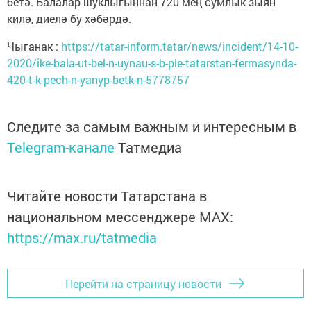
бетә. Балалар шуклыгыннан 720 мең сумлык зыян
килә, диелә бу хәбәрдә.
Чыганак :
https://tatar-inform.tatar/news/incident/14-10-
2020/ike-bala-ut-bel-n-uynau-s-b-ple-tatarstan-fermasynda-
420-t-k-pech-n-yanyp-betk-n-5778757
Следите за самым важным и интересным в
Telegram-канале
Татмедиа
Читайте новости Татарстана в
национальном мессенджере MАХ:
https://max.ru/tatmedia
Перейти на страницу новости