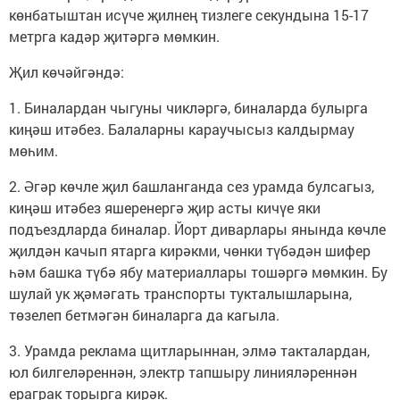
көнбатыштан исүче җилнең тизлеге секундына 15-17
метрга кадәр җитәргә мөмкин.
Җил көчәйгәндә:
1. Биналардан чыгуны чикләргә, биналарда булырга
киңәш итәбез. Балаларны караучысыз калдырмау
мөһим.
2. Әгәр көчле җил башланганда сез урамда булсагыз,
киңәш итәбез яшеренергә җир асты кичүе яки
подъездларда биналар. Йорт диварлары янында көчле
җилдән качып ятарга кирәкми, чөнки түбәдән шифер
һәм башка түбә ябу материаллары тошәргә мөмкин. Бу
шулай ук җәмәгать транспорты тукталышларына,
төзелеп бетмәгән биналарга да кагыла.
3. Урамда реклама щитларыннан, элмә такталардан,
юл билгеләреннән, электр тапшыру линияләреннән
ераграк торырга кирәк.