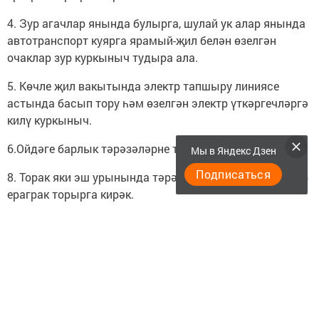
4. Зур агачлар янында булырга, шулай ук алар янында
автотранспорт куярга ярамый-җил белән өзелгән
очаклар зур куркыныч тудыра ала.
5. Көчле җил вакытында электр тапшыру линиясе
астында басып тору һәм өзелгән электр үткәргечләргә
килү куркыныч.
6.Ойдәге барлык тәрәзәләрне тыгыз ябарга.
Мы в Яндекс Дзен
Подписаться
8. Торак яки эш урынында тәрәзәләрдән мөмкин кадәр
ераграк торырга кирәк.
Бәла булган очракта сез һәрвакыт ашыгыч
хезмәтләрне бердәм чакыру номерына –
«101,112»мөрәҗәгать итә аласыз. Шалтыратулар
тәүлек әйләнәсе һәм шәһәр һәм кәрәзле
телефоннардан бушлай кабул ителә.