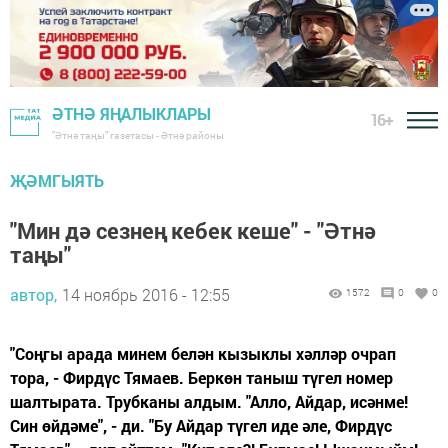
ӘТНӘ ЯҢАЛЫКЛАРЫ
16+
"Әтнә таңы" газетасы - Әтнә районы
ҖӘМГЫЯТЬ
"Мин дә сезнең кебек кеше" - "Әтнә
таңы"
автор,
14 ноябрь 2016 - 12:55
1572
0
0
"Соңгы арада минем белән кызыклы хәлләр очрап
тора, - Фирдүс Тямаев. Беркөн таныш түгел номер
шалтырата. Трубканы алдым. "Алло, Айдар, исәнме!
Син өйдәме", - ди. "Бу Айдар түгел иде әле, Фирдүс