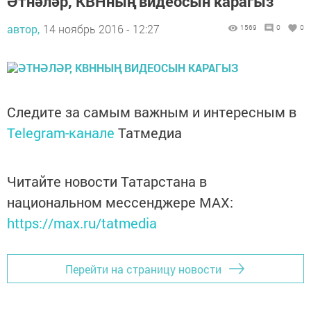
Әтнәләр, КВНның видеосын карагыз
автор,
14 ноябрь 2016 - 12:27
1569
0
0
Следите за самым важным и интересным в
Telegram-канале
Татмедиа
Читайте новости Татарстана в
национальном мессенджере MАХ:
https://max.ru/tatmedia
Перейти на страницу новости