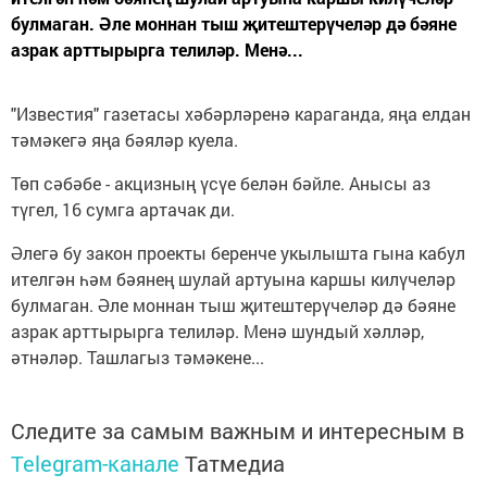
булмаган. Әле моннан тыш җитештерүчеләр дә бәяне
азрак арттырырга телиләр. Менә...
"Известия" газетасы хәбәрләренә караганда, яңа елдан
тәмәкегә яңа бәяләр куела.
Төп сәбәбе - акцизның үсүе белән бәйле. Анысы аз
түгел, 16 сумга артачак ди.
Әлегә бу закон проекты беренче укылышта гына кабул
ителгән һәм бәянең шулай артуына каршы килүчеләр
булмаган. Әле моннан тыш җитештерүчеләр дә бәяне
азрак арттырырга телиләр. Менә шундый хәлләр,
әтнәләр. Ташлагыз тәмәкене...
Следите за самым важным и интересным в
Telegram-канале
Татмедиа