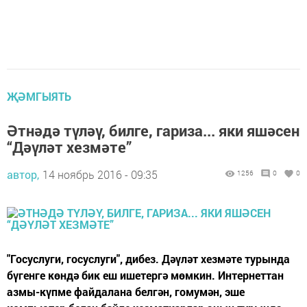
ҖӘМГЫЯТЬ
Әтнәдә түләү, билге, гариза... яки яшәсен
“Дәүләт хезмәте”
автор,
14 ноябрь 2016 - 09:35
1256
0
0
"Госуслуги, госуслуги", дибез. Дәүләт хезмәте турында
бүгенге көндә бик еш ишетергә мөмкин. Интернеттан
азмы-күпме файдалана белгән, гомумән, эше