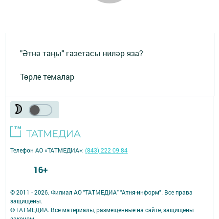
"Әтнә таңы" газетасы ниләр яза?
Төрле темалар
Телефон АО «ТАТМЕДИА»:
(843) 222 09 84
16+
© 2011 - 2026. Филиал АО "ТАТМЕДИА" "Атня-информ". Все права
защищены.
© ТАТМЕДИА. Все материалы, размещенные на сайте, защищены
законом.