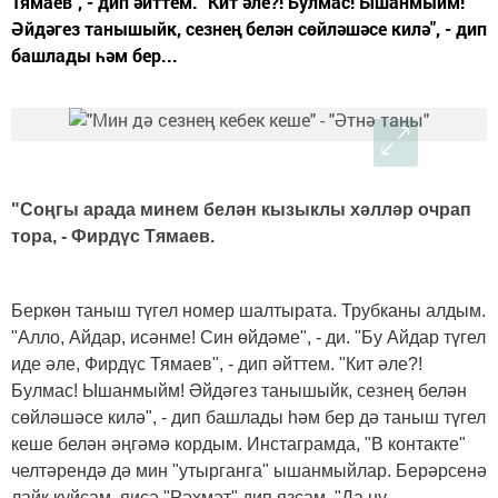
Тямаев", - дип әйттем. "Кит әле?! Булмас! Ышанмыйм!
Әйдәгез танышыйк, сезнең белән сөйләшәсе килә", - дип
башлады һәм бер...
"Соңгы арада минем белән кызыклы хәлләр очрап
тора, - Фирдүс Тямаев.
Беркөн таныш түгел номер шалтырата. Трубканы алдым.
"Алло, Айдар, исәнме! Син өйдәме", - ди. "Бу Айдар түгел
иде әле, Фирдүс Тямаев", - дип әйттем. "Кит әле?!
Булмас! Ышанмыйм! Әйдәгез танышыйк, сезнең белән
сөйләшәсе килә", - дип башлады һәм бер дә таныш түгел
кеше белән әңгәмә кордым. Инстаграмда, "В контакте"
челтәрендә дә мин "утырганга" ышанмыйлар. Берәрсенә
лайк куйсам, яисә "Рәхмәт" дип язсам, "Да ну,