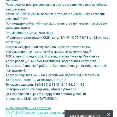
Перепечатка, воспроизведение и распространение в любом объеме
информации,
размещенной на сайте, возможна только с письменного согласия
редакций СМИ.
При поддержке Республиканского агентства по печати и массовым
коммуникациям.
Наименование СМИ: Әтнә таңы
№ записи о регистрации СМИ, дата: ЭЛ № ФС 77-73818 от 12 октября
2018 года.
выдано Федеральной службой по надзору в сфере связи,
информационных технологий и массовых коммуникаций
ФИО главного редактора: Мухамедзянова Гульнар Равилевна
Адрес редакции: 422750, Российская Федерация, Республика
Татарстан, Атнинский район, с. Большая Атня, ул. Октябрьская, д.9.
помещение 4.
Адрес учредителя: 420066, Российская Федерация, Республика
Татарстан, Г.Казань, ул.Декабристов, д.2
Телефон редакции: 8 (84369) 2-11-33; 2-11-34; 2-11-32.
Электронная почта редакции: atnatani@mail.ru
Для сообщений о фактах коррупции atnatani@maiil.ru
Учредитель СМИ: АО «ТАТМЕДИА»
Антикоррупционная политика
АО «ТАТМЕДИА» использует «cookie»
для персонализации сервисов и
Мы в Яндекс Дзен