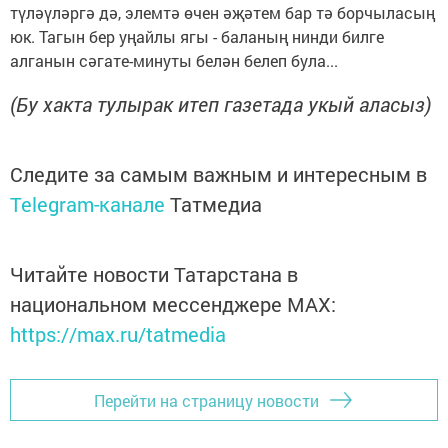
түләүләргә дә, элемтә өчен әҗәтем бар тә борчыласың
юк. Тагын бер уңайлы ягы - баланың нинди билге
алганын сәгате-минуты белән белеп була...
(Бу хакта тулырак итеп газетада укый аласыз)
Следите за самым важным и интересным в
Telegram-канале
Татмедиа
Читайте новости Татарстана в
национальном мессенджере MАХ:
https://max.ru/tatmedia
Перейти на страницу новости