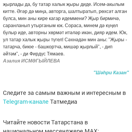
җырлады да, бу татар халык җыры диде. Исем-акылым
китте. Әгәр дә миңа, авторга, шалтыратып, рөхсәт алган
булса, мин аны кире кагар идеммени? Җыр бирмичә,
саранланып утырганым юк. Сораса, минем дә күңел
булыр иде, авторны хөрмәт итәләр икән, дияр идем. Юк,
ул татар халык җыры түгел! Сәхнәдән мин аны: "Җыры -
татарча, биюе - башкортча, мишәр җырлый", - дип
әйтәм", - ди Фирдүс Тямаев.
Азалия ИСМӘГЫЙЛЕВА
"Шәһри Казан"
Следите за самым важным и интересным в
Telegram-канале
Татмедиа
Читайте новости Татарстана в
национальном мессенджере MАХ: