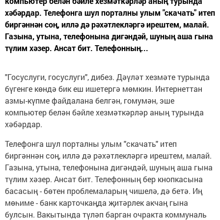
компьютер белән бәйле хезмәткәрләр аның турында
хәбәрдар. Телефонга шул порталны улым "скачать" итеп
биргәннән соң, иллә дә рәхәтлекләргә ирештем, малай.
Газына, утына, телефонына дигәндәй, шуның аша гына
түлим хәзер. Ансат бит. Телефонның...
"Госуслуги, госуслуги", дибез. Дәүләт хезмәте турында
бүгенге көндә бик еш ишетергә мөмкин. Интернеттан
азмы-күпме файдалана белгән, гомумән, эше
компьютер белән бәйле хезмәткәрләр аның турында
хәбәрдар.
Телефонга шул порталны улым "скачать" итеп
биргәннән соң, иллә дә рәхәтлекләргә ирештем, малай.
Газына, утына, телефонына дигәндәй, шуның аша гына
түлим хәзер. Ансат бит. Телефонның бер кнопкасына
басасың - бөтен проблемаларың чишелә, дә бетә. Иң
мөһиме - банк карточкаңда җитәрлек акчаң гына
булсын. Вакытында түләп барган очракта коммуналь