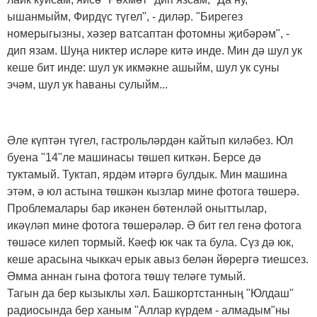
ышанмыйм, Фирдүс түгел", - диләр. "Бирегез
номерыгызны, хәзер ватсаптан фотомны җибәрәм", -
дип язам. Шуңа никтер исләре китә инде. Мин дә шул ук
кеше бит инде: шул ук икмәкне ашыйм, шул ук суны
эчәм, шул ук һаваны сулыйм...
Әле күптән түгел, гастрольләрдән кайтып киләбез. Юл
буена "14"ле машинасы төшеп киткән. Берсе дә
туктамый. Туктап, ярдәм итәргә булдык. Мин машина
этәм, ә юл астына төшкән кызлар мине фотога төшерә.
Проблемалары бар икәнен бөтенләй оныттылар,
икәүләп мине фотога төшерәләр. Ә бит гел генә фотога
төшәсе килеп тормый. Кәеф юк чак та була. Сүз дә юк,
кеше арасына чыккач ерык авыз белән йөрергә тиешсез.
Әмма аннан гына фотога төшү теләге тумый.
Тагын да бер кызыклы хәл. Башкортстанның "Юлдаш"
радиосында бер ханым "Аллар күрдем - алмадым"ны