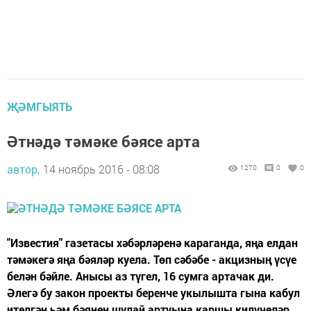
ҖӘМГЫЯТЬ
Әтнәдә тәмәке бәясе арта
автор,
14 ноябрь 2016 - 08:08
1270
0
0
"Известия" газетасы хәбәрләренә караганда, яңа елдан
тәмәкегә яңа бәяләр куела. Төп сәбәбе - акцизның үсүе
белән бәйле. Анысы аз түгел, 16 сумга артачак ди.
Әлегә бу закон проекты беренче укылышта гына кабул
ителгән һәм бәянең шулай артуына каршы килүчеләр