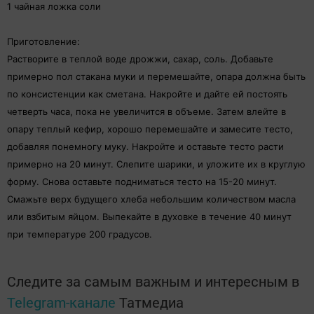
1 чайная ложка соли
Приготовление:
Растворите в теплой воде дрожжи, сахар, соль. Добавьте
примерно пол стакана муки и перемешайте, опара должна быть
по консистенции как сметана. Накройте и дайте ей постоять
четверть часа, пока не увеличится в объеме. Затем влейте в
опару теплый кефир, хорошо перемешайте и замесите тесто,
добавляя понемногу муку. Накройте и оставьте тесто расти
примерно на 20 минут. Слепите шарики, и уложите их в круглую
форму. Снова оставьте подниматься тесто на 15-20 минут.
Смажьте верх будущего хлеба небольшим количеством масла
или взбитым яйцом. Выпекайте в духовке в течение 40 минут
при температуре 200 градусов.
Следите за самым важным и интересным в
Telegram-канале
Татмедиа