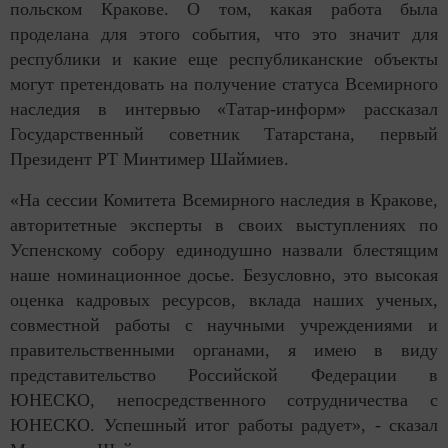
польском Кракове. О том, какая работа была
проделана для этого события, что это значит для
республики и какие еще республиканские объекты
могут претендовать на получение статуса Всемирного
наследия в интервью «Татар-информ» рассказал
Государственный советник Татарстана, первый
Президент РТ Минтимер Шаймиев.
«На сессии Комитета Всемирного наследия в Кракове,
авторитетные эксперты в своих выступлениях по
Успенскому собору единодушно назвали блестящим
наше номинационное досье. Безусловно, это высокая
оценка кадровых ресурсов, вклада наших ученых,
совместной работы с научными учреждениями и
правительственными органами, я имею в виду
представительство Российской Федерации в
ЮНЕСКО, непосредственного сотрудничества с
ЮНЕСКО. Успешный итог работы радует», - сказал