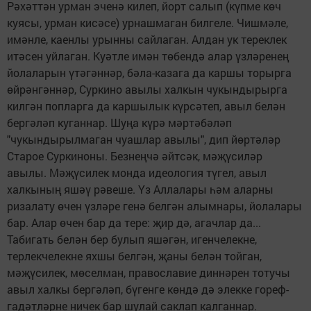
Рәхәттән урман эченә килеп, йорт салып (күпме көч
куясы, урман кисәсе) урнашмаган билгеле. Чишмәле,
имәнле, каенлы урынны сайлаган. Алдан ук тереклек
итәсен уйлаган. Куәтле имән төбендә алар үзләренең
йолаларын үтәгәннәр, бәла-казага да каршы торырга
өйрәнгәннәр, Суркино авылы халкын чукындырырга
килгән попларга да каршылык күрсәтеп, авыл белән
бергәләп куганнар. Шуңа күрә мәртәбәләп
"чукындырылмаган чуашлар авылы", дип йөртәләр
Старое Суркиноны. Безнеңчә әйтсәк, мәҗүсиләр
авылы. Мәҗүсилек монда идеология түгел, авыл
халкының яшәү рәвеше. Үз Аллалары һәм аларны
ризалату өчен үзләре генә белгән алымнары, йолалары
бар. Алар өчен бар да тере: җир дә, агачлар да...
Табигать белән бер булып яшәгән, игенчелекне,
терлекчелекне яхшы белгән, җаны белән тойган,
мәҗүсилек, мөселман, православие диннәрен тотучы
авыл халкы бергәләп, бүгенге көндә дә элекке гореф-
гадәтләрне ничек бар шулай саклап калганнар.