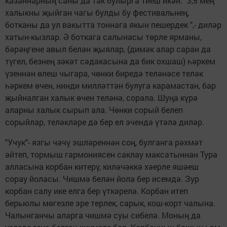
казаннарның саны да так булырга тиеш икән. "3,5 мең
халыкны җыйган чагы булды бу фестивальнең,
ботканы да ул вакытта тоннага якын пешердек ",- диләр
хатын-кызлар. Ә боткага салынасы төрле ярманы,
бәрәңгене авыл белән җыялар, (димәк алар саран да
түгел, безнең зәкәт сәдакасына да бик охшаш) һәркем
үзеннән өлеш чыгара, чөнки биредә теләнәсе теләк
һәркем өчен, нинди милләттән булуга карамастан, бар
җыйналган халык өчен теләнә, сорала. Шуңа күрә
аларны халык сырып ала. Чөнки сорый белеп
сорыйлар, теләкләре дә бер ел эчендә үтәлә диләр.
"Учук"- язгы чәчү эшләреннән соң, булганга рәхмәт
әйтеп, тормыш гармониясен саклау максатыннан Тура
алласына корбан китерү, киләчәккә хәерле яшәеш
сорау йоласы. Чишмә белән йола бер исемдә. Зур
корбан салу ике елга бер үткәрелә. Корбан итеп
берьюлы мөгезле эре терлек, сарык, кош-корт чалына.
Чалынганчы аларга чишмә суы сибелә. Моның да