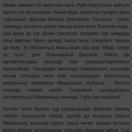
белән эчкәнен 20 минутлап көтә. Рейс Иштуганга кайтып
җиткәч тә төгәлләнми. Чөнки өйдә таксистка түләргә акча
табылмый. Шуннан Мишин Шмелевны Лесхозга - төнге
сменада эшләүче әнисе янына алып китә. Билгеле инде,
ана кеше дә үзе белән таксистка түләрлек зур суммада
акча йөртми. Менә шунда таксистның түземлеге төкәнә
дә инде. Ул Мишинның якасыннан ала һәм "Әйдә, хәзер
үк түлә", дип йолыккалый башлый. Икесе дә
автомобильдән чыгалар һәм тукмаша-бәргәләшә
башлыйлар. Ниндидер мизгелдә Шмелевның кулында
пычак ялтырап китә һәм пассажирдан таксистның
корбанына әверелгән Мишинның Иштуган - Лесхоз
юлында гомере өзелә. Соңыннан суд-медицина
экспертизасы Мишинның тәнендә 7 яра эзе ачыклый.
Күптән түгел булган суд утырышында Шмелев үзенең
гаебен тулысынча таный, шулай да пычакны башта
Мишинның кулында күрүе, аның ничек үзенең кулына
килеп керүен хәтерләмәве турында уйдырма сөйли. Суд