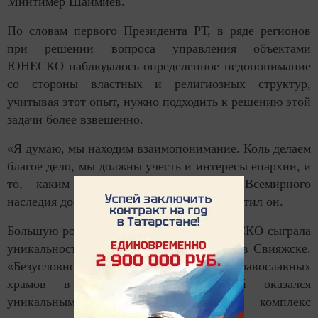
Минтимер Шаймиев.
По словам первого Президента РТ, в ряде регионов
при решении вопроса управления объектами
ЮНЕСКО наблюдалось определенное недопонимание
со стороны властных и религиозных структур,
учитывая этот опыт, нужно подходить к решению этой
задачи более взвешенно.
«Я думаю, мы находим взаимопонимание. Коль делаем
благое дело, мы должны учесть и интересы епархии, и
то, каким образом сделать объект Всемирного
наследия доступным для туристов», - отметил он.
Большую роль в выборе экспертов ЮНЕСКО сыграла
уникальность архитектурного памятника в Свияжске.
«Безусловно, среди такого множества православных
храмов в России наш Успенский оказался
уникальным. Поэтому монастырский комплекс