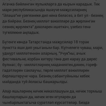
Агачка бәйләнгән яулыкларга да кырын карадык. Тик
мари республикасында яшәүче мәҗүсиләрнең
"Әләшә"не үзегезнеке дип кенә беләсез, ә бит ул - безнең
дә бәйрәм. Безнең милләт вәкилләре дә җирләнгән
сезнең җирлектә" диюләрен ишеткәч, үзебез генә
түгеллекне аңладык.
Бүгенге көндә Татарстанда мәҗүсиләр 18 торак
пунктта яши дип укыганым бар. Күпчелеге чуваш, мари,
удмурт милләтеннән аларның. "Учук"ны, ачык
фестивальне, корбан китерү генә дип карау да дөрес
булмас; бу - милләтләрнең мәдәниятен,динен, гореф-
гадәтләрен саклаучы, төрле милләт вәкилләрен
берләштерүче чара. Безнең сабантуйныкы кебек
мәйданда туй йоласы башкарылды.
Алар яшьләрнең ничек никахлашуын да, ничек тормыш
башлауларын да, ничек иген игүләрен дә
чынбарлыктагыча сурәтләп күрсәттеләр. Бездә