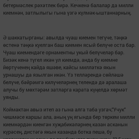
бетермәслек рәхәтлек бирә. Кечкенә балалар да милли
киемнән, затлылыгы гына үзгә күлмәк-ыштаннарның.
Ә шаккатырганы: авылда чуаш киемен тегүче, тәңкә
өстенә тәңкә куелган баш киемен ясый белүче оста бар.
Чуаш киемендәге орнаментны укый белүчеләр бар.
Бизәк кенә түгел икән ул киемдә, анда бу киемне
йөртүченең кайда яшәве, кайсы милләткә якын
урнашуы да язылган икән. Үз телләрендә сөйләшә
белүче, бәйрәмгә килүчеләрнең телендә дә аралаша
алучы бу мөхтәрәм затларга карата күңелдә хөрмәт
уянды.
Коймактан авыз итеп аз гына алга таба узгач,"Учук"
чишмәсе каршы ала, аның уң ягында бер төркем милли
киемнәрдән киенгән хуҗабикәләрнең казан асканын
күрәсең, дистәгә якын казанда ботка пешә, бу