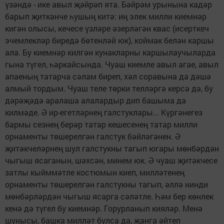
үзәндә - ике авыл җәйрәп ята. Бәйрәм урынына кадәр
барып җиткәнче һушың китә: иң элек милли киемнәр
кигән олысы, кечесе үзләре әзерләгән квас (исерткеч
эчемлекләр биредә бөтенләй юк), коймак белән каршы
ала. Бу киемнәр килгән кунакларны каршылаучыларда
гына түгел, һәркайсында. Чуаш киемле авыл агае, авыл
апаеның татарча сәлам биреп, хәл соравына да дәшә
алмый тордым. Чуаш теле төрки телләргә керсә дә, бу
дәрәҗәдә аралаша алалардыр дип башыма да
килмәде. Ә ир-егетләрнең галстуклары... Күргәнегез
бармы сезнең берәр татар кешесенең татар милли
орнаменты төшерелгән галстук бәйләгәнен. Ә
җитәкчеләрнең шул галстукны тагып югары мөнбәрдән
чыгыш ясаганын, шәхсән, минем юк. Ә чуаш җитәкчесе
затлы кыйммәтле костюмын киеп, милләтенең
орнаменты төшерелгән галстукны тагып, әллә нинди
мөнбәрләрдән чыгыш ясарга сәләтле. Һәм бер көнлек
кенә дә түгел бу киемнәр. Горурланып кияләр. Менә
шунысы, башка милләт булса да, җанга әйтеп