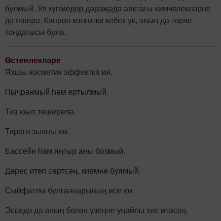
булмый. Ул күпмедер дәрәҗәдә аяктагы кимчелекләрне
дә яшерә. Кап­рон колготки кебек үк, аның да төрле
тондагысы була.
Өстенлекләре
Яхшы косметик эффектка ия.
Пычранмый һәм ертылмый.
Тиз юып төшерелә.
Тирегә зыяны юк.
Бассейн һәм яңгыр аны бозмый.
Дөрес итеп сөртсәң, киемне буямый.
Сыйфатлы булганнарының исе юк.
Эсседә дә аның белән үзеңне ­уңайлы хис итәсең.