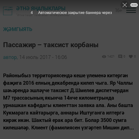
ӘТНӘ ЯҢАЛЫКЛАРЫ
16+
3
Автоматическое закрытие баннера через
"Әтнә таңы" газетасы - Әтнә районы
ҖӘМГЫЯТЬ
Пассажир – таксист корбаны
автор,
14 июль 2017 - 16:06
1421
0
0
Районыбыз территориясендә кеше үлеменә китергән
фаҗига 2016 елның декабрендә килеп чыга. Яр Чаллы
шәһәрендә эшләүче таксист Д.Шмелев диспетчердан
М7 трассасының якынча 14нче километрында
урнашкан кафедагы клиенттан заявка ала. Аны башта
Кукмарага кайтарырга, аннары Иштуганга илтергә
кирәк икән. Шактый ерак ара бит. Болар 3500 сумга
килешәләр. Клиент (фамилиясен үзгәртеп Мишин дип...