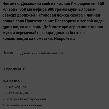
Чыганак: Домашний хлеб на кефире Ингредиенты: 150
мл воды 350 мл кефира 900 грамм муки 20 грамм
свежих дрожжей 1 столовая ложка сахара 1 чайная
ложка соли Приготовление: Растворите в теплой воде
дрожжи, сахар, соль. Добавьте примерно пол стакана
муки и перемешайте, опара должна быть по
консистенции как сметана. Накройте...
Чыганак:
Домашний хлеб на кефире
Ингредиенты:
150 мл воды
350 мл кефира
900 грамм муки
20 грамм свежих дрожжей
1 столовая ложка сахара