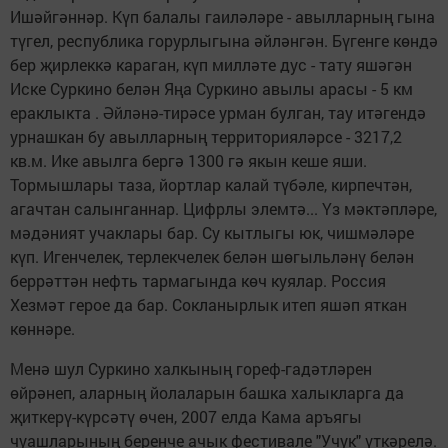
Ишәйгәннәр. Күп балалы гаиләләре - авылларның гына
түгел, республика горурлыгына әйләнгән. Бүгенге көндә
бер җирлеккә караган, күп милләте дус - тату яшәгән
Иске Суркино белән Яңа Суркино авылы арасы - 5 км
ераклыкта . Әйләнә-тирәсе урман булган, тау итәгендә
урнашкан бу авылларның территорияләрсе - 3217,2
кв.м. Ике авылга бергә 1300 гә якын кеше яши.
Тормышлары таза, йортлар калай түбәле, кирпечтән,
агачтан салынганнар. Цифрлы элемтә... Үз мәктәпләре,
мәдәният учаклары бар. Су кытлыгы юк, чишмәләре
күп. Игенчелек, терлекчелек белән шөгыльләнү белән
беррәттән нефть тармагында көч куялар. Россия
Хезмәт герое да бар. Сокланырлык итеп яшәп яткан
көннәре.
Менә шул Суркино халкының гореф-гадәтләрен
өйрәнеп, аларның йолаларын башка халыкларга да
җиткерү-күрсәтү өчен, 2007 елда Кама аръягы
чуашларының беренче ачык фестивале "Учук" үткәрелә.