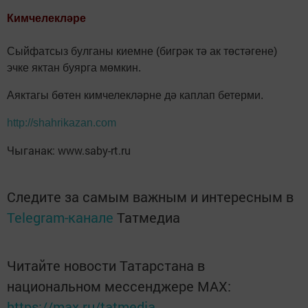
Кимчелекләре
Сыйфатсыз булганы киемне (биг­рәк тә ак төстәгене)
эчке яктан буярга мөмкин.
Аяктагы бөтен ким­челекләрне дә каплап бетерми.
http://shahrikazan.com
Чыганак: www.saby-rt.ru
Следите за самым важным и интересным в
Telegram-канале
Татмедиа
Читайте новости Татарстана в
национальном мессенджере MАХ:
https://max.ru/tatmedia