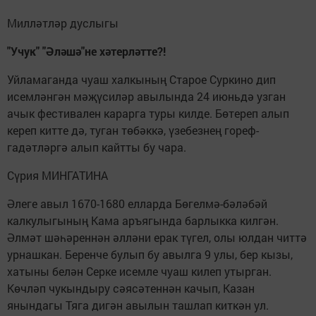
Милләтләр дуслыгы
"Учук" "Әләшә"не хәтерләтте?!
Уйламаганда чуаш халкының Старое Суркино дип
исемләнгән мәҗүсиләр авылында 24 июньдә узган
ачык фестивален карарга туры килде. Бөтереп алып
кереп китте дә, туган төбәккә, үзебезнең гореф-
гадәтләргә алып кайтты бу чара.
Сүрия МИНГАТИНА
Әлеге авыл 1670-1680 елларда Бөгелмә-бәләбәй
калкулыгының Кама аръягында барлыкка килгән.
Әлмәт шәһәреннән әлләни ерак түгел, олы юлдан читтә
урнашкан. Беренче булып бу авылга 9 улы, бер кызы,
хатыны белән Серке исемле чуаш килеп утырган.
Көчләп чукындыру сәясәтеннән качып, Казан
янындагы Тяга дигән авылын ташлап киткән ул.