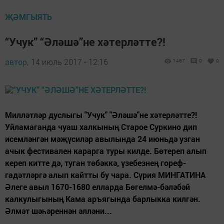
ҖӘМГЫЯТЬ
“Учук” “Әләшә”не хәтерләтте?!
автор,
14 июль 2017 - 12:16
1467
0
0
Милләтләр дуслыгы "Учук" "Әләшә"не хәтерләтте?!
Уйламаганда чуаш халкының Старое Суркино дип
исемләнгән мәҗүсиләр авылында 24 июньдә узган
ачык фестивален карарга туры килде. Бөтереп алып
кереп китте дә, туган төбәккә, үзебезнең гореф-
гадәтләргә алып кайтты бу чара. Сүрия МИНГАТИНА
Әлеге авыл 1670-1680 елларда Бөгелмә-бәләбәй
калкулыгының Кама аръягында барлыкка килгән.
Әлмәт шәһәреннән әлләни...