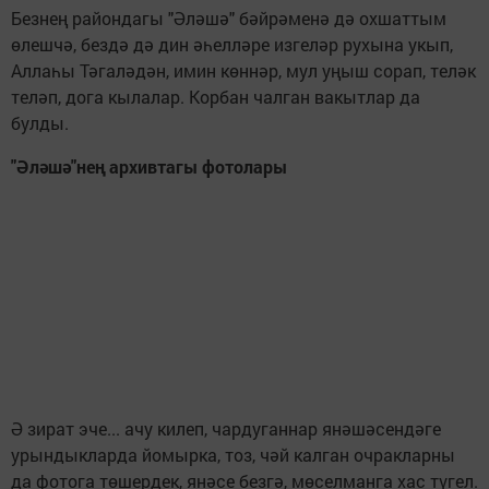
Безнең райондагы "Әләшә" бәйрәменә дә охшаттым
өлешчә, бездә дә дин әһелләре изгеләр рухына укып,
Аллаһы Тәгаләдән, имин көннәр, мул уңыш сорап, теләк
теләп, дога кылалар. Корбан чалган вакытлар да
булды.
"Әләшә"нең архивтагы фотолары
Ә зират эче... ачу килеп, чардуганнар янәшәсендәге
урындыкларда йомырка, тоз, чәй калган очракларны
да фотога төшердек, янәсе безгә, мөселманга хас түгел.