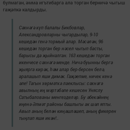
булмаган, әмма игътибарга ала торган берничә чыгыш
гаҗәпкә калдырды.
Сәхнәгә күп балалы Бикбовлар,
Александровларны чыгардылар, 9-10
кешедән генә тормый алар. Мәсәлән, 96
кешедән торган бер нәсел чыгып басты,
барысы да җыйналган. 163 кешедән торган
икенчесе сәхнәгә менде. Ничә буынны бергә
җыярга кирәк, һәм алар бер-берсен белә,
аралашып яши димәк. Гаҗәепме, ничек кенә
әле! Тагын хөрмәткә лаеклысы: сәхнәгә
авылның иң мәртәбәле кешесен Уняслу
Сатыбалованы менгезделәр. Бу әбекәйнең
иңенә Әлмәт районы башлыгы ак шәл япты.
Авыл аның белән киңәшләшеп, аның фикерен
тыңлап яши икән!..