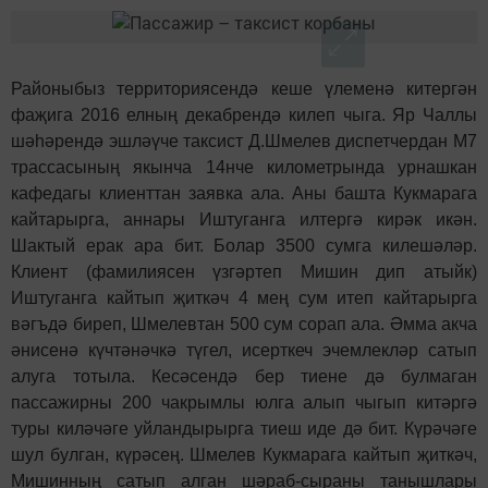
Районыбыз территориясендә кеше үлеменә китергән
фаҗига 2016 елның декабрендә килеп чыга. Яр Чаллы
шәһәрендә эшләүче таксист Д.Шмелев диспетчердан М7
трассасының якынча 14нче километрында урнашкан
кафедагы клиенттан заявка ала. Аны башта Кукмарага
кайтарырга, аннары Иштуганга илтергә кирәк икән.
Шактый ерак ара бит. Болар 3500 сумга килешәләр.
Клиент (фамилиясен үзгәртеп Мишин дип атыйк)
Иштуганга кайтып җиткәч 4 мең сум итеп кайтарырга
вәгъдә биреп, Шмелевтан 500 сум сорап ала. Әмма акча
әнисенә күчтәнәчкә түгел, исерткеч эчемлекләр сатып
алуга тотыла. Кесәсендә бер тиене дә булмаган
пассажирны 200 чакрымлы юлга алып чыгып китәргә
туры киләчәге уйландырырга тиеш иде дә бит. Күрәчәге
шул булган, күрәсең. Шмелев Кукмарага кайтып җиткәч,
Мишинның сатып алган шәраб-сыраны танышлары