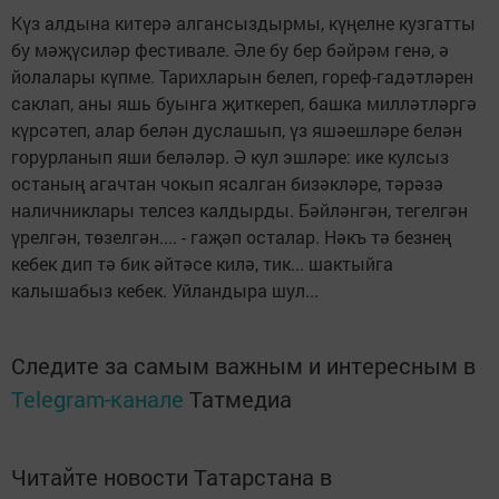
Күз алдына китерә алгансыздырмы, күңелне кузгатты
бу мәҗүсиләр фестивале. Әле бу бер бәйрәм генә, ә
йолалары күпме. Тарихларын белеп, гореф-гадәтләрен
саклап, аны яшь буынга җиткереп, башка милләтләргә
күрсәтеп, алар белән дуслашып, үз яшәешләре белән
горурланып яши беләләр. Ә кул эшләре: ике кулсыз
останың агачтан чокып ясалган бизәкләре, тәрәзә
наличниклары телсез калдырды. Бәйләнгән, тегелгән
үрелгән, төзелгән.... - гаҗәп осталар. Нәкъ тә безнең
кебек дип тә бик әйтәсе килә, тик... шактыйга
калышабыз кебек. Уйландыра шул...
Следите за самым важным и интересным в
Telegram-канале
Татмедиа
Читайте новости Татарстана в