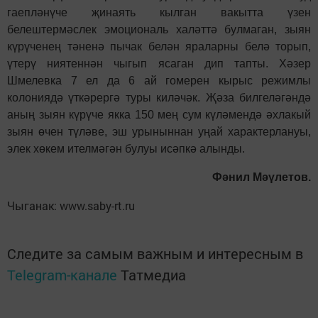
гаепләнүче җинаять кылган вакытта үзен
белештермәслек эмоциональ халәттә булмаган, зыян
күрүченең тәненә пычак белән яраларны белә торып,
үтерү ниятеннән чыгып ясаган дип тапты. Хәзер
Шмелевка 7 ел да 6 ай гомерен кырыс режимлы
колониядә үткәрергә туры киләчәк. Җәза билгеләгәндә
аның зыян күрүче якка 150 мең сум күләмендә әхлакый
зыян өчен түләве, эш урыныннан уңай характерлануы,
элек хөкем ителмәгән булуы исәпкә алынды.
Фәнил Мәүлетов.
Чыганак: www.saby-rt.ru
Следите за самым важным и интересным в
Telegram-канале
Татмедиа