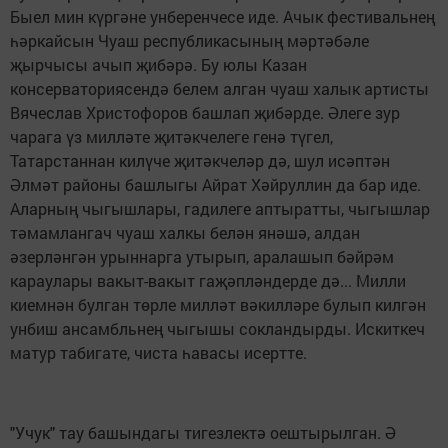
Быел мин күргәне унберенчесе иде. Ачык фестивальнең
һәркайсын Чуаш республикасының мәртәбәле
җырчысы ачып җибәрә. Бу юлы Казан
консерваториясендә белем алган чуаш халык артисты
Вячеслав Христофоров башлап җибәрде. Әлеге зур
чарага үз милләте җитәкчелеге генә түгел,
Татарстаннан килүче җитәкчеләр дә, шул исәптән
Әлмәт районы башлыгы Айрат Хәйруллин да бар иде.
Аларның чыгышлары, гадилеге аптыратты, чыгышлар
тәмамлангач чуаш халкы белән янәшә, алдан
әзерләнгән урыннарга утырып, аралашып бәйрәм
караулары вакыт-вакыт гаҗәпләндерде дә... Милли
киемнән булган төрле милләт вәкилләре булып килгән
унбиш ансамбльнең чыгышы сокландырды. Искиткеч
матур табигате, чиста һавасы исертте.
"Учук" тау башындагы тигезлектә оештырылган. Ә