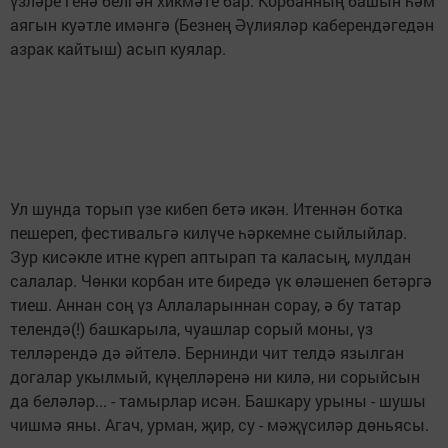
үзләре генә белгән хикмәте бар. Корбанның башын һәм
аягын куәтле имәнгә (Безнең Әүлияләр каберендәгедән
азрак кайтыш) асып куялар.
Ул шунда торып үзе кибеп бетә икән. Итеннән ботка
пешереп, фестивальгә килүче һәркемне сыйлыйлар.
Зур кисәкле итне күреп аптырап та каласың, мулдан
салалар. Чөнки корбан ите биредә үк өләшенеп бетәргә
тиеш. Аннан соң үз Аллаларыннан сорау, ә бу татар
телендә(!) башкарыла, чуашлар сорый моны, үз
телләрендә дә әйтелә. Бернинди чит телдә язылган
догалар укылмый, күңелләренә ни килә, ни сорыйсын
да беләләр... - тамырлар исән. Башкару урыны - шушы
чишмә яны. Агач, урман, җир, су - мәҗүсиләр дөньясы.