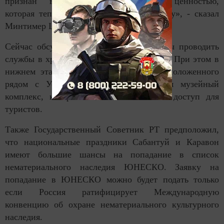
признан всемирной универсальной ценностью,
которая теперь принадлежит человечеству», - сказал
Минтимер Шаймиев.
Сейчас обсуждается вопрос о том, чтобы проводить
службы в храме по большим праздникам. При этом в
нижнем этаже Никольского собора, расположенного
рядом с Успенским собором, создается музейный
комплекс, который обеспечит больший доступ для
туристов.
Также Государственный Советник РТ предположил,
что национальные праздники Сабантуй и Каравон
имеют большие шансы на попадание в список
нематериального наследия ЮНЕСКО. Заявку на
попадание в ЮНЕСКО можно будет подать только
если Россия ратифицирует Международную
конвенцию об охране нематериального культурного
наследия.