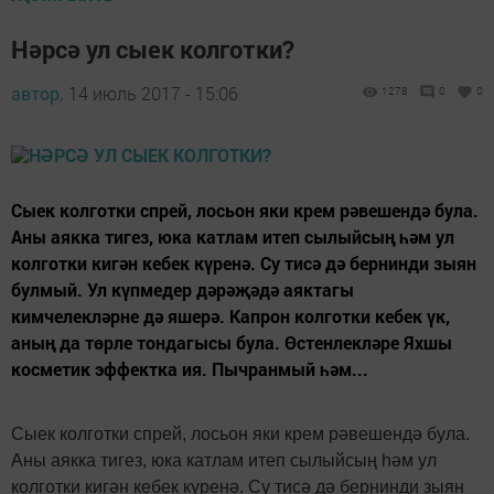
Нәрсә ул сыек колготки?
автор,
14 июль 2017 - 15:06
1278
0
0
Сыек колготки спрей, лосьон яки крем рәвешендә була.
Аны аякка тигез, юка катлам итеп сылыйсың һәм ул
колготки кигән кебек күренә. Су тисә дә бернинди зыян
булмый. Ул күпмедер дәрәҗәдә аяктагы
кимчелекләрне дә яшерә. Кап­рон колготки кебек үк,
аның да төрле тондагысы була. Өстенлекләре Яхшы
косметик эффектка ия. Пычранмый һәм...
Сыек колготки спрей, лосьон яки крем рәвешендә була.
Аны аякка тигез, юка катлам итеп сылыйсың һәм ул
колготки кигән кебек күренә. Су тисә дә бернинди зыян