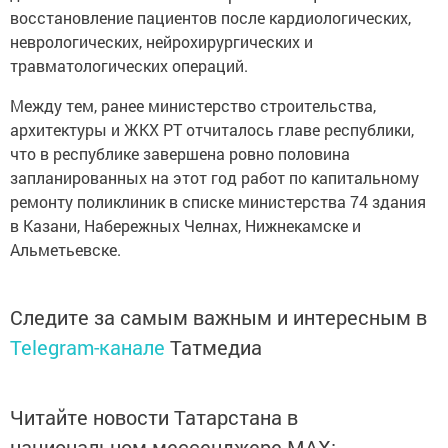
восстановление пациентов после кардиологических,
неврологических, нейрохирургических и
травматологических операций.
Между тем, ранее министерство строительства,
архитектуры и ЖКХ РТ отчиталось главе республики,
что в республике завершена ровно половина
запланированных на этот год работ по капитальному
ремонту поликлиник в списке министерства 74 здания
в Казани, Набережных Челнах, Нижнекамске и
Альметьевске.
Следите за самым важным и интересным в
Telegram-канале
Татмедиа
Читайте новости Татарстана в
национальном мессенджере MАХ: