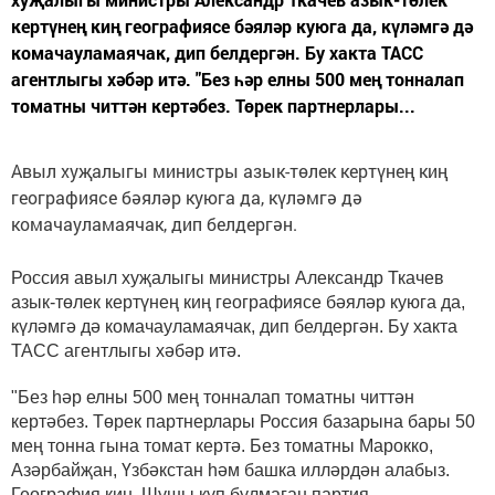
кертүнең киң географиясе бәяләр куюга да, күләмгә дә
комачауламаячак, дип белдергән. Бу хакта ТАСС
агентлыгы хәбәр итә. "Без һәр елны 500 мең тонналап
томатны читтән кертәбез. Төрек партнерлары...
Авыл хуҗалыгы министры азык-төлек кертүнең киң
географиясе бәяләр куюга да, күләмгә дә
комачауламаячак, дип белдергән.
Россия авыл хуҗалыгы министры Александр Ткачев
азык-төлек кертүнең киң географиясе бәяләр куюга да,
күләмгә дә комачауламаячак, дип белдергән. Бу хакта
ТАСС агентлыгы хәбәр итә.
"Без һәр елны 500 мең тонналап томатны читтән
кертәбез. Төрек партнерлары Россия базарына бары 50
мең тонна гына томат кертә. Без томатны Марокко,
Азәрбайҗан, Үзбәкстан һәм башка илләрдән алабыз.
География киң. Шушы күп булмаган партия