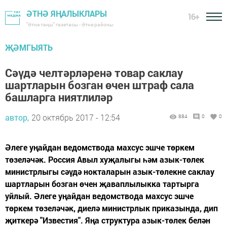
ӘТНӘ ЯҢАЛЫКЛАРЫ
16+
"Әтнә таңы" газетасы - Әтнә районы
ҖӘМГЫЯТЬ
Сәүдә челтәрләренә товар саклау
шартларын бозган өчен штраф сала
башларга ниятлиләр
автор,
20 октябрь 2017 - 12:54
884
0
0
Әлеге уңайдан ведомствода махсус эшче төркем
төзеләчәк. Россия Авыл хуҗалыгы һәм азык-төлек
министрлыгы сәүдә нокталарын азык-төлекне саклау
шартларын бозган өчен җаваплылыкка тартырга
уйлый. Әлеге уңайдан ведомствода махсус эшче
төркем төзеләчәк, диелә министрлык приказында, дип
җиткерә "Известия". Яңа структура азык-төлек белән