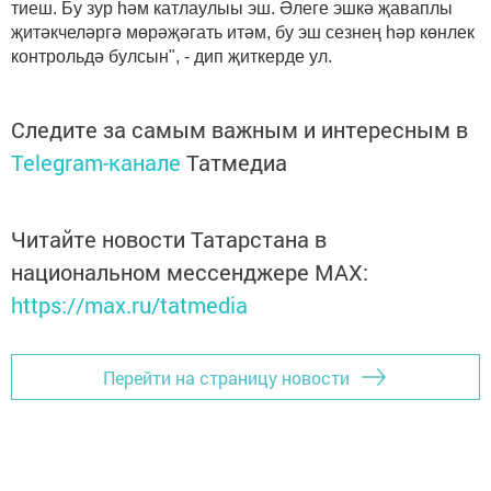
тиеш. Бу зур һәм катлаулыы эш. Әлеге эшкә җаваплы
җитәкчеләргә мөрәҗәгать итәм, бу эш сезнең һәр көнлек
контрольдә булсын", - дип җиткерде ул.
Следите за самым важным и интересным в
Telegram-канале
Татмедиа
Читайте новости Татарстана в
национальном мессенджере MАХ:
https://max.ru/tatmedia
Перейти на страницу новости