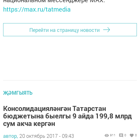
https://max.ru/tatmedia
Перейти на страницу новости
ҖӘМГЫЯТЬ
Консолидацияләнгән Татарстан
бюджетына быелгы 9 айда 199,8 млрд
сум акча кергән
автор,
20 октябрь 2017 - 09:43
911
0
0