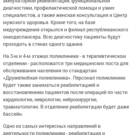
амбулаторной реабилитации, функциональной
диагностики, профилактической помощи и узких
специалистов, а также женская консультация и Центр
мужского здоровья. Кроме того, на базе
медучреждения открылся и филиал республиканского
онкодиспансера. Всю диагностику пациенты будут
проходить в стенах одного здания.
На 3-м и 4-м этажах поликлиники - в терапевтическом
отделении - расположатся три медицинских поста для
обслуживания населения по стандартам
«Дружелюбная поликлиника». Персонал поликлиники
будет также заниматься реабилитацией и
восстановлением пациентов после операций по части
кардиологии, неврологии, нейрохирургии,
травматологии. В отделении реабилитации будет даже
бассейн.
Одно из самых интересных направлений в
деятельности поликлиники - реабилитация и