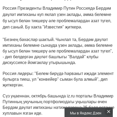
Россия Президенты Владимир Путин Россиядә Бердәм
дәүләт имтиханы күп яклап үзен аклады, әмма белемне
бу ысул белән тикшерү әле проблемалардан азат түгел,
дип саный. Бу хакта "Известия" җиткерә.
"Безнең бәхәсләр шактый. Чынлап та, Бердәм дәүләт
имтиханы белемне сынауда үзен аклады, әмма белемне
бу ысул белән тикшерү әле проблемалардан азат түгел",
- дип белдергән дәүләт башлыгы "Валдай" клубы
дискуссиясе йомгаклау утырышында.
Россия лидеры: "Белем бирүдә һәрвакыт иҗади элемент
булырга тиеш, ул "конвейер" сыман була алмый", дип
җиткергән.
Сүз уңаеннан, октябрь башында iz.ru порталы Владимир
Путинның укучының портфолиодагы уңышлары өчен
Бердәм дәүләт имтиханы нәтиҗәләренә 25 балл өстәүне
Мы в Яндекс Дзен
хуплавын язган иде.