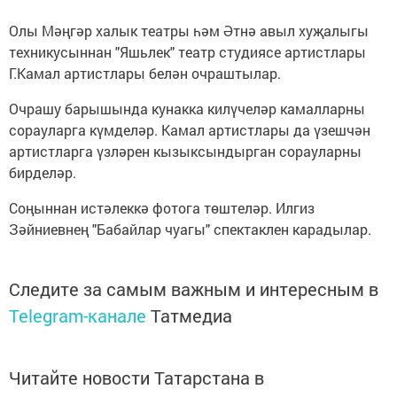
Олы Мәңгәр халык театры һәм Әтнә авыл хуҗалыгы
техникусыннан "Яшьлек" театр студиясе артистлары
Г.Камал артистлары белән очраштылар.
Очрашу барышында кунакка килүчеләр камалларны
сорауларга күмделәр. Камал артистлары да үзешчән
артистларга үзләрен кызыксындырган сорауларны
бирделәр.
Соңыннан истәлеккә фотога төштеләр. Илгиз
Зәйниевнең "Бабайлар чуагы" спектаклен карадылар.
Следите за самым важным и интересным в
Telegram-канале
Татмедиа
Читайте новости Татарстана в