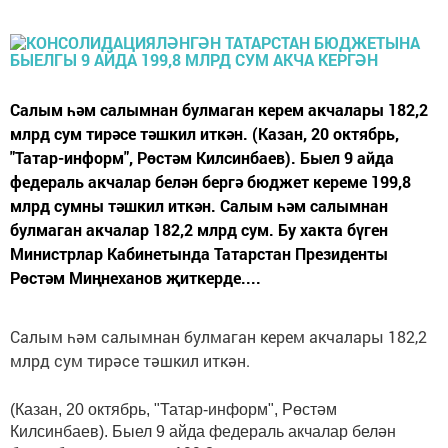
Салым һәм салымнан булмаган керем акчалары 182,2
млрд сум тирәсе тәшкил иткән. (Казан, 20 октябрь,
"Татар-информ", Рөстәм Килсинбаев). Быел 9 айда
федераль акчалар белән бергә бюджет кереме 199,8
млрд сумны тәшкил иткән. Салым һәм салымнан
булмаган акчалар 182,2 млрд сум. Бу хакта бүген
Министрлар Кабинетында Татарстан Президенты
Рөстәм Миңнеханов җиткерде....
Салым һәм салымнан булмаган керем акчалары 182,2
млрд сум тирәсе тәшкил иткән.
(Казан, 20 октябрь, "Татар-информ", Рөстәм
Килсинбаев). Быел 9 айда федераль акчалар белән