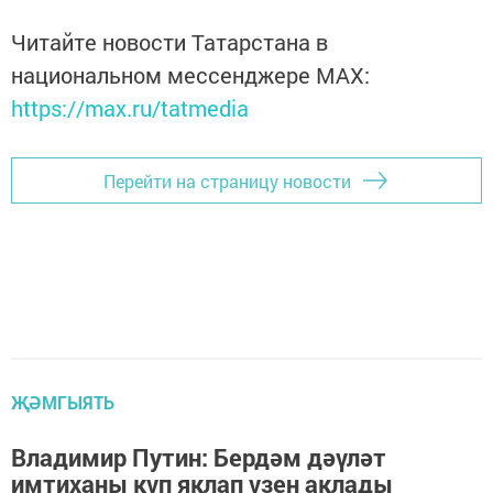
Читайте новости Татарстана в
национальном мессенджере MАХ:
https://max.ru/tatmedia
Перейти на страницу новости
ҖӘМГЫЯТЬ
Владимир Путин: Бердәм дәүләт
имтиханы күп яклап үзен аклады