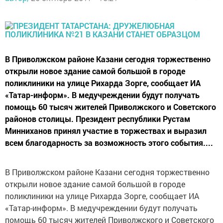
В Приволжском районе Казани сегодня торжественно
открыли новое здание самой большой в городе
поликлиники на улице Рихарда Зорге, сообщает ИА
«Татар-информ». В медучреждении будут получать
помощь 60 тысяч жителей Приволжского и Советского
районов столицы. Президент республики Рустам
Минниханов принял участие в торжествах и выразил
всем благодарность за возможность этого события....
В Приволжском районе Казани сегодня торжественно
открыли новое здание самой большой в городе
поликлиники на улице Рихарда Зорге, сообщает ИА
«Татар-информ». В медучреждении будут получать
помощь 60 тысяч жителей Приволжского и Советского