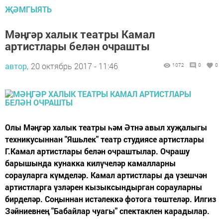
ҖӘМГЫЯТЬ
Мәңгәр халык театры Камал
артистлары белән очрашты
автор,
20 октябрь 2017 - 11:46
1072
0
0
Олы Мәңгәр халык театры һәм Әтнә авыл хуҗалыгы
техникусыннан "Яшьлек" театр студиясе артистлары
Г.Камал артистлары белән очраштылар. Очрашу
барышында кунакка килүчеләр камалларны
сорауларга күмделәр. Камал артистлары да үзешчән
артистларга үзләрен кызыксындырган сорауларны
бирделәр. Соңыннан истәлеккә фотога төштеләр. Илгиз
Зәйниевнең "Бабайлар чуагы" спектаклен карадылар.