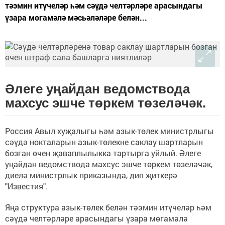
тәэмин итүчеләр һәм сәүдә челтәрләре арасындагы
үзара мөгамәлә мәсьәләләре белән...
Әлеге уңайдан ведомствода
махсус эшче төркем төзеләчәк.
Россия Авыл хуҗалыгы һәм азык-төлек министрлыгы
сәүдә нокталарын азык-төлекне саклау шартларын
бозган өчен җаваплылыкка тартырга уйлый. Әлеге
уңайдан ведомствода махсус эшче төркем төзеләчәк,
диелә министрлык приказында, дип җиткерә
"Известия".
Яңа структура азык-төлек белән тәэмин итүчеләр һәм
сәүдә челтәрләре арасындагы үзара мөгамәлә