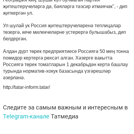
җитештерүчеләргә дә, бәяләргә тәэсир итмәячәк", - дип
җиткергән ул.
Ул шулай ук Россия җитештерүчеләренә теплицалар
төзергә, кече милекчеләрне үстерергә булышабыз, дип
белдергән.
Алдан дүрт төрек предприятиесе Россиягә 50 мең тонна
помидор кертергә рөхсәт алган. Хәзерге вакытта
Россиягә төрек томатларын 1 декабрьдән кертә башлау
турында норматив-хокук базасында үзгәрешләр
әзерләнә.
http://tatar-inform.tatar/
Следите за самым важным и интересным в
Telegram-канале
Татмедиа