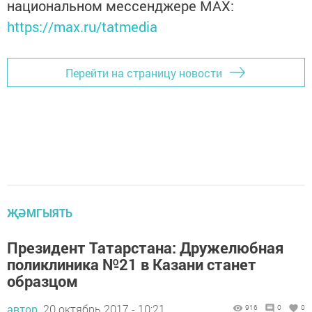
национальном мессенджере MАХ:
https://max.ru/tatmedia
Перейти на страницу новости
ҖӘМГЫЯТЬ
Президент Татарстана: Дружелюбная
поликлиника №21 в Казани станет
образцом
автор,
20 октябрь 2017 - 10:21
916
0
0