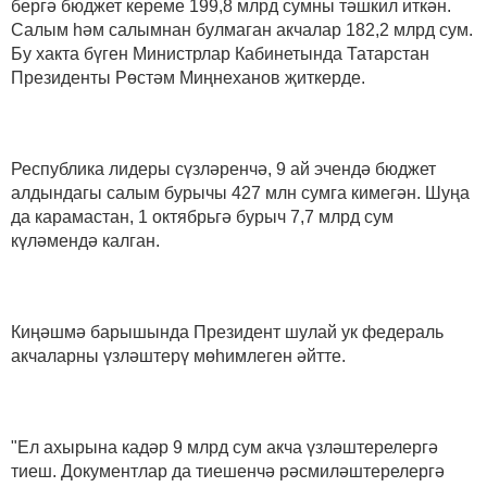
бергә бюджет кереме 199,8 млрд сумны тәшкил иткән.
Салым һәм салымнан булмаган акчалар 182,2 млрд сум.
Бу хакта бүген Министрлар Кабинетында Татарстан
Президенты Рөстәм Миңнеханов җиткерде.
Республика лидеры сүзләренчә, 9 ай эчендә бюджет
алдындагы салым бурычы 427 млн сумга кимегән. Шуңа
да карамастан, 1 октябрьгә бурыч 7,7 млрд сум
күләмендә калган.
Киңәшмә барышында Президент шулай ук федераль
акчаларны үзләштерү мөһимлеген әйтте.
"Ел ахырына кадәр 9 млрд сум акча үзләштерелергә
тиеш. Документлар да тиешенчә рәсмиләштерелергә