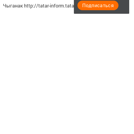
Подписаться
Чыганак http://tatar-inform.tatar/
Следите за самым важным и интересным в
Telegram-канале
Татмедиа
Читайте новости Татарстана в
национальном мессенджере MАХ:
https://max.ru/tatmedia
Перейти на страницу новости