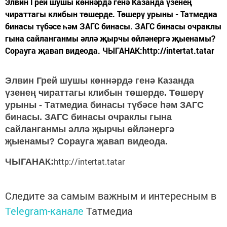
Элвин Грей шушы көннәрдә генә Казанда үзенең
чираттагы клибын төшерде. Төшерү урыны - Татмедиа
бинасы түбәсе һәм ЗАГС бинасы. ЗАГС бинасы очраклы
гына сайланганмы әллә җырчы өйләнергә җыенамы?
Сорауга җавап видеода. ЧЫГАНАК:http://intertat.tatar
Элвин Грей шушы көннәрдә генә Казанда
үзенең чираттагы клибын төшерде. Төшерү
урыны - Татмедиа бинасы түбәсе һәм ЗАГС
бинасы. ЗАГС бинасы очраклы гына
сайланганмы әллә җырчы өйләнергә
җыенамы? Сорауга җавап видеода.
http://intertat.tatar
ЧЫГАНАК:
Следите за самым важным и интересным в
Telegram-канале
Татмедиа