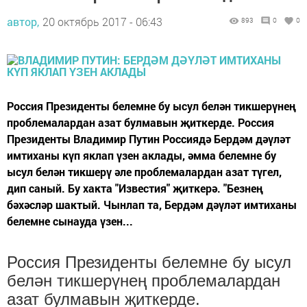
автор,
20 октябрь 2017 - 06:43
893
0
0
Россия Президенты белемне бу ысул белән тикшерүнең
проблемалардан азат булмавын җиткерде. Россия
Президенты Владимир Путин Россиядә Бердәм дәүләт
имтиханы күп яклап үзен аклады, әмма белемне бу
ысул белән тикшерү әле проблемалардан азат түгел,
дип саный. Бу хакта "Известия" җиткерә. "Безнең
бәхәсләр шактый. Чынлап та, Бердәм дәүләт имтиханы
белемне сынауда үзен...
Россия Президенты белемне бу ысул
белән тикшерүнең проблемалардан
азат булмавын җиткерде.