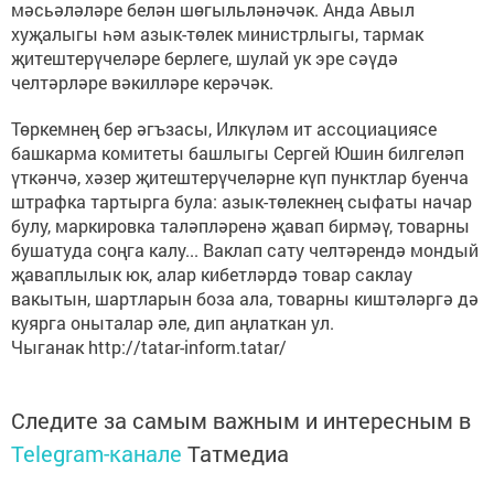
мәсьәләләре белән шөгыльләнәчәк. Анда Авыл
хуҗалыгы һәм азык-төлек министрлыгы, тармак
җитештерүчеләре берлеге, шулай ук эре сәүдә
челтәрләре вәкилләре керәчәк.
Төркемнең бер әгъзасы, Илкүләм ит ассоциациясе
башкарма комитеты башлыгы Сергей Юшин билгеләп
үткәнчә, хәзер җитештерүчеләрне күп пунктлар буенча
штрафка тартырга була: азык-төлекнең сыфаты начар
булу, маркировка таләпләренә җавап бирмәү, товарны
бушатуда соңга калу... Ваклап сату челтәрендә мондый
җаваплылык юк, алар кибетләрдә товар саклау
вакытын, шартларын боза ала, товарны киштәләргә дә
куярга оныталар әле, дип аңлаткан ул.
Чыганак http://tatar-inform.tatar/
Следите за самым важным и интересным в
Telegram-канале
Татмедиа