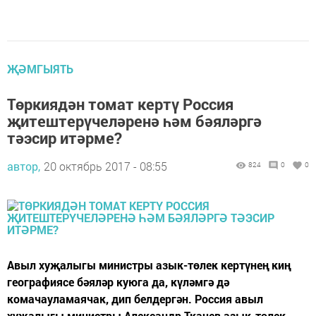
ҖӘМГЫЯТЬ
Төркиядән томат кертү Россия
җитештерүчеләренә һәм бәяләргә
тәэсир итәрме?
автор,
20 октябрь 2017 - 08:55
824
0
0
Авыл хуҗалыгы министры азык-төлек кертүнең киң
географиясе бәяләр куюга да, күләмгә дә
комачауламаячак, дип белдергән. Россия авыл
хуҗалыгы министры Александр Ткачев азык-төлек