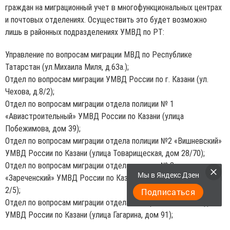
граждан на миграционный учет в многофункциональных центрах
и почтовых отделениях. Осуществить это будет возможно
лишь в районных подразделениях УМВД по РТ:
Управление по вопросам миграции МВД по Республике
Татарстан (ул.Михаила Миля, д.63а.);
Отдел по вопросам миграции УМВД России по г. Казани (ул.
Чехова, д.8/2);
Отдел по вопросам миграции отдела полиции № 1
«Авиастроительный» УМВД России по Казани (улица
Побежимова, дом 39);
Отдел по вопросам миграции отдела полиции №2 «Вишневский»
УМВД России по Казани (улица Товарищеская, дом 28/70);
Отдел по вопросам миграции отдела полиции № 3
Мы в Яндекс Дзен
«Зареченский» УМВД России по Казани (улица Богатырева, дом
2/5);
Подписаться
Отдел по вопросам миграции отдела полиции № 11 «Восход»
УМВД России по Казани (улица Гагарина, дом 91);
Отдел по вопросам миграции отдела полиции № 7 «Гагаринский»