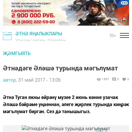
ӘТНӘ ЯҢАЛЫКЛАРЫ
16+
"Әтнә таңы" газетасы - Әтнә районы
ҖӘМГЫЯТЬ
Әтнәдәге Әләшә турында мәгълүмат
автор,
31 май 2017 - 13:06
1537
0
0
Әтнә Туган якны өйрәнү музее 2 июнь көнне узачак
Әләшә бәйрәме уңаеннан, әлеге җирлек турында киңрәк
мәгълүмат биргән. Сез дә танышыгыз.