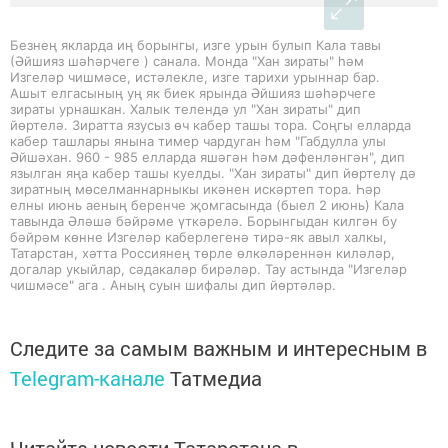
Безнең якларда иң борынгы, изге урын булып Кала тавы
(Әйшияз шәһәрчеге ) санала. Монда "Хан зираты" һәм
Изгеләр чишмәсе, истәлекле, изге тарихи урыннар бар.
Ашыт елгасының уң як биек ярында Әйшияз шәһәрчеге
зираты урнашкан. Халык телендә ул "Хан зираты" дип
йөртелә. Зиратта язусыз өч кабер ташы тора. Соңгы елларда
кабер ташлары янына тимер чардуган һәм "Габдулла улы
Әйшәхан. 960 - 985 елларда яшәгән һәм дәфенләнгән", дип
язылган яңа кабер ташы куелды. "Хан зираты" дип йөртелү дә
зиратның мөселманнарныкы икәнен искәртеп тора. Һәр
елны июнь аеның беренче җомгасында (быел 2 июнь) Кала
тавында Әләшә бәйрәме үткәрелә. Борынгыдан килгән бу
бәйрәм көнне Изгеләр каберлегенә тирә-як авыл халкы,
Татарстан, хәтта Россиянең төрле өлкәләреннән киләләр,
догалар укыйлар, сәдакаләр бирәләр. Тау астында "Изгеләр
чишмәсе" ага . Аның суын шифалы дип йөртәләр.
Следите за самым важным и интересным в
Telegram-канале
Татмедиа