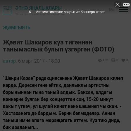
ӘТНӘ ЯҢАЛЫКЛАРЫ
16+
5
Автоматическое закрытие баннера через
"Әтнә таңы" газетасы - Әтнә районы
ҖӘМГЫЯТЬ
Җәвит Шакиров күз тигәннән
танымаслык булып үзгәргән (ФОТО)
автор,
6 март 2017 - 18:00
930
0
0
"Шәһри Казан" редакциясенәнә Җәвит Шакиров килеп
керде. Дөресен генә әйтик, данлыклы артистны
борыныннан гына таный алдык. Баксаң, алдагы
көннәрне булган бер концерттан соң, 15-20 минут
вакыт үткәч, ул шулай кинәт кенә шешенеп чыккан. -
Хастаханәгә дә бардым. Берни белмәделәр. Аннан
таныш имче апага мөрәҗәгать иттем. Күз тию диде,
бик азаланып...