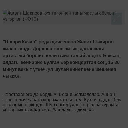
"Шәһри Казан" редакциясенәнә Җәвит Шакиров
килеп керде. Дөресен генә әйтик, данлыклы
артистны борыныннан гына таный алдык. Баксаң,
алдагы көннәрне булган бер концерттан соң, 15-20
минут вакыт үткәч, ул шулай кинәт кенә шешенеп
чыккан.
- Хастаханәгә дә бардым. Берни белмәделәр. Аннан
таныш имче апага мөрәҗәгать иттем. Күз тию диде, бик
азаланып өшкерде. Шул өшкерүдән соң, бераз урамга
чыгарлык кыяфәт керә башлады, - диде ул.