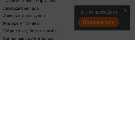
"Сайрый" төлке, боргалана,
Ламбада биеп ала,
Мы в Яндекс Дзен
Ә аюның моны күреп
Подписаться
Күзләре уттай яна!
"Әйдә төлке, бергә торыйк,
Син дә, мин дә бит ялгыз ,
Күчеп кил минем яныма,
Өеңне суга агыз !" .
Ә хәйләкәр Төлкениса
Үз дәрәҗәсен белә,
Алай тиз риза булырга
Ул шыр тиле түгел лә!
Әйтә төлке: "Син урманда
Берәр кызык яса", - ди,
"Аннан сиңа хатын булып
Яшәргә мин риза", - ди.
Төне буе уйлый аю,
Уйлый - башы эшләми,