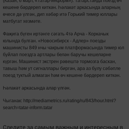
(Казан, 6 март, «Татар-информ»). Татарстанда поезд өч
кешене бәрдереп киткән. Һәлакәт аркасында аларның
өчесе дә үлгән, дип хәбәр итә Горький тимер юллары
матбугат хезмәте.
Фаҗига бүген иртәнге сәгать 4тә Арча - Коркачык
юлында булган. «Новосибирск - Адлер» поезды
машинисты 849 нчы чакрым платформасында тимер юл
буйлап поездга артлары белән баручы кешеләрне
күргән. Машинист экстрен рәвештә тормозга баскан,
тавыш һәм ут сигналлары биргән, ара аз булу сәбәпле
поезд туктый алмаган һәм өч кешене бәрдереп киткән.
Һәлакәт аркасында алар үлгән.
Чыганак: http://mediametrics.ru/rating/ru/843/hour.html?
search=tatar-inform.tatar
Следите за самым важным и интересным в