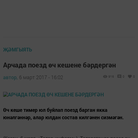
ҖӘМГЫЯТЬ
Арчада поезд өч кешене бәрдергән
автор,
6 март 2017 - 16:02
916
0
0
Өч кеше тимер юл буйлап поезд барган якка
юнәлгәннәр, алар юлдан состав килгәнен сизмәгән.