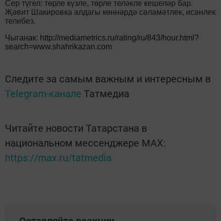
Сер түгел: төрле күзле, төрле теләкле кешеләр бар.
Җәвит Шакировка алдагы көннәрдә сәламәтлек, исәнлек
телибез.
Чыганак: http://mediametrics.ru/rating/ru/843/hour.html?
search=www.shahrikazan.com
Следите за самым важным и интересным в
Telegram-канале
Татмедиа
Читайте новости Татарстана в
национальном мессенджере MАХ:
https://max.ru/tatmedia
Оставляйте реакции