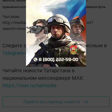
билгеле, объект вакытлыча беркемнеке дә түгел һәм ул
куркынычсызлык кагыйдәләре буенча әйләндереп алынмаган була.
Чыганак:
http://mediametrics.ru/rating/ru/843/online.html?
search=www.almet-rt.ru
Следите за самым важным и интересным в
Telegram-канале
Татмедиа
Читайте новости Татарстана в
национальном мессенджере MАХ:
https://max.ru/tatmedia
Перейти на страницу новости