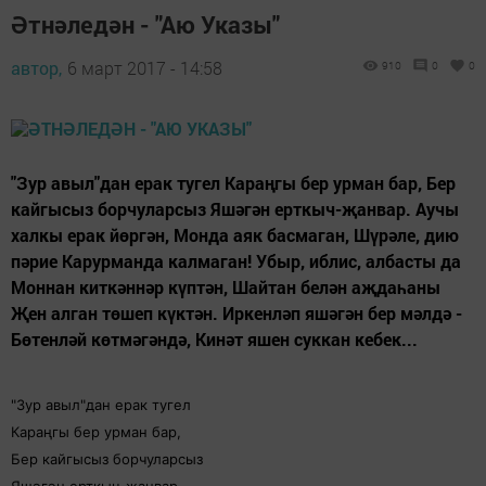
Әтнәледән - "Аю Указы"
автор,
6 март 2017 - 14:58
910
0
0
"Зур авыл"дан ерак тугел Караңгы бер урман бар, Бер
кайгысыз борчуларсыз Яшәгән ерткыч-җанвар. Аучы
халкы ерак йөргән, Монда аяк басмаган, Шүрәле, дию
пәрие Карурманда калмаган! Убыр, иблис, албасты да
Моннан киткәннәр күптән, Шайтан белән аҗдаһаны
Җен алган төшеп күктән. Иркенләп яшәгән бер мәлдә -
Бөтенләй көтмәгәндә, Кинәт яшен суккан кебек...
"Зур авыл"дан ерак тугел
Караңгы бер урман бар,
Бер кайгысыз борчуларсыз
Яшәгән ерткыч-җанвар.