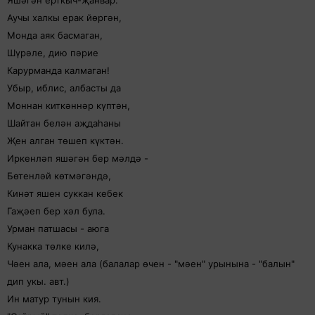
Аучы халкы ерак йөргән,
Монда аяк басмаган,
Шүрәле, дию пәрие
Карурманда калмаган!
Убыр, иблис, албасты да
Моннан киткәннәр күптән,
Шайтан белән аҗдаһаны
Җен алган төшеп күктән.
Иркенләп яшәгән бер мәлдә -
Бөтенләй көтмәгәндә,
Кинәт яшен суккан кебек
Гаҗәеп бер хәл була.
Урман патшасы - аюга
Кунакка төлке килә,
Чәен ала, мәен ала (балалар өчен - "мәен" урынына - "балын"
дип укы. авт.)
Ин матур тунын кия.