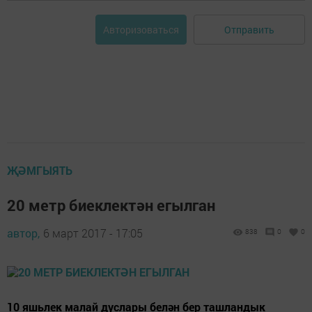
Отправить
Авторизоваться
ҖӘМГЫЯТЬ
20 метр биеклектән егылган
автор,
6 март 2017 - 17:05
838
0
0
10 яшьлек малай дуслары белән бер ташландык