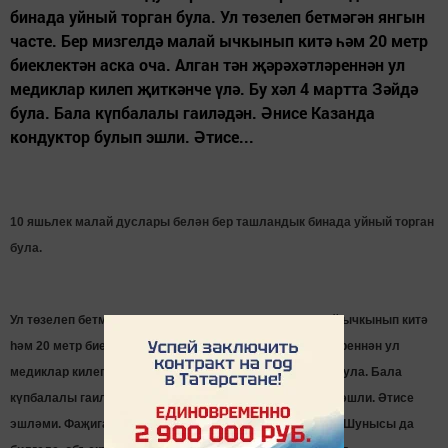
бинада уйный торган була. Ул төзелеп бетмәгән янгын
часте. Бер мизгелдә малай ычкынып китә һәм 20 метр
биеклектән аска оча. Алган тән җәрәхәтләреннән ул
медиклар килеп җиткәнче үлә. Бу хәл 4 мартта Зәйдә
була. Бала күпбалалы гаиләдән. Әнисе Казанда
кондуктор булып эшли. Әтисе...
10 яшьлек малай дуслары белән бер ташландык бинада уйный торган
була.
Ул төзелеп бетмәгән янгын часте. Бер мизгелдә малай ычкынып китә
һәм 20 метр биеклектән аска оча. Алган тән җәрәхәтләреннән ул
медиклар килеп җиткәнче үлә. Бу хәл 4 мартта Зәйдә була. Бала
күпбалалы гаиләдән. Әнисе Казанда кондуктор булып эшли. Әтисе
эшләми. Фаҗига булган көнне малай күзәтүсез булган. Шунысы да