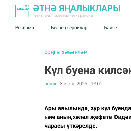
ӘТНӘ ЯҢАЛЫКЛАРЫ
"Әтнә таңы" газетасы - Әтнә районы
Реклама
Безнең геройлар
Бәйге
СОҢГЫ ХӘБӘРЛӘР
Күл буена килсәң
admin,
8 июль 2026 - 13:01
Ары авылында, зур күл буенда
һәм аның хәләл җефете Фидәи
чарасы үткәрелде.