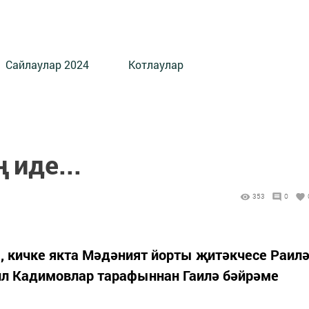
Сайлаулар 2024
Котлаулар
 иде...
353
0
, кичке якта Мәдәният йорты җитәкчесе Раил
л Кадимовлар тарафыннан Гаилә бәйрәме