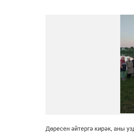
Дөресен әйтергә кирәк, аны уз