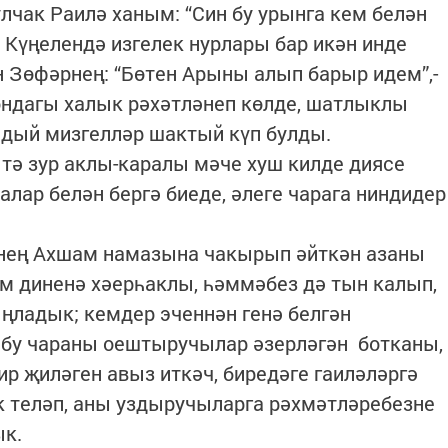
лчак Раилә ханым: “Син бу урынга кем белән
 Күңелендә изгелек нурлары бар икән инде
н Зөфәрнең: “Бөтен Арыны алып барыр идем”,-
ондагы халык рәхәтләнеп көлде, шатлыклы
андый мизгелләр шактый күп булды.
тә зур аклы-каралы мәче хуш килде диясе
лар белән бергә биеде, әлеге чарага ниндидер
тнең Ахшам намазына чакырып әйткән азаны
м диненә хәерһаклы, һәммәбез дә тын калып,
ңладык; кемдер эченнән генә белгән
 бу чараны оештыручылар әзерләгән ботканы,
р җиләген авыз иткәч, биредәге гаиләләргә
к теләп, аны уздыручыларга рәхмәтләребезне
ык.