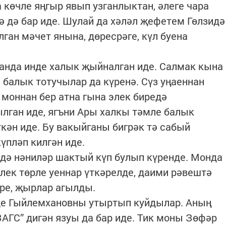
 көчле яңгыр явып узганлыктан, әлеге чара
 дә бар иде. Шулай да хәләл җефетем Гөлзидә
ган мәчет янына, дөресрәге, күл буена
 анда инде халык җыйналган иде. Салмак кына
 балык тотучылар да күренә. Сүз уңаеннан
 моннан бер атна гына элек биредә
лган иде, ягъни Ары халкы тәмле балык
кән иде. Бу вакыйганы бигрәк тә сабый
күпләп килгән иде.
дә нәниләр шактый күп булып күренде. Монда
лек төрле уеннар үткәрелде, даими рәвештә
әре, җырлар агылды.
е Гыйлемхановны утыртып куйдылар. Аның
ГС” дигән язуы да бар иде. Тик моны Зөфәр