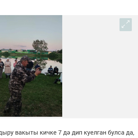
дыру вакыты кичке 7 дә дип куелган булса да,