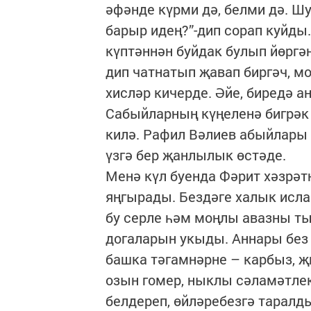
әфәнде күрми дә, белми дә. Шу
барыр идең?”-дип сорап куйды.
күптәннән буйдак булып йөргә
дип чатнатып җавап биргәч, м
хисләр кичерде. Әйе, биредә 
Сабыйларның күңеленә бигрәк 
килә. Рафил Вәлиев абыйлары а
үзгә бер җанлылык өстәде.
Менә күл буенда Фәрит хәзрә
яңгырады. Бездәге халык исла
бу серле һәм моңлы авазны ты
догаларын укыды. Аннары без
башка тәгамнәрне – карбыз, җи
озын гомер, ныклы сәламәтле
белдереп, өйләребезгә таралд