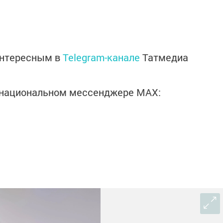
интересным в
Telegram-канале
Татмедиа
в национальном мессенджере MАХ: