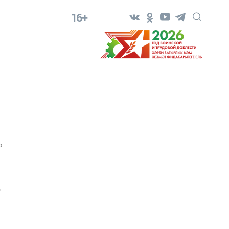
16+
0
ә