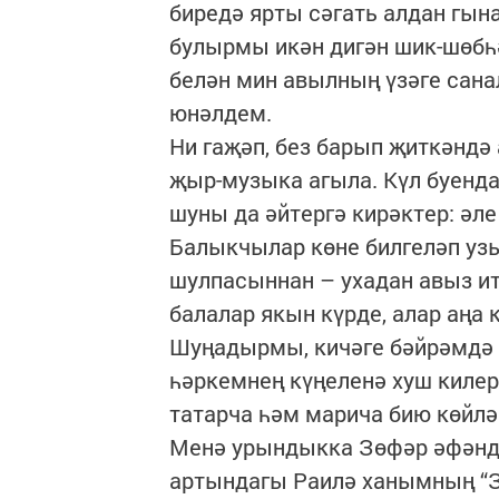
биредә ярты сәгать алдан гына
булырмы икән дигән шик-шөбһә
белән мин авылның үзәге санал
юнәлдем.
Ни гаҗәп, без барып җиткәндә
җыр-музыка агыла. Күл буенда
шуны да әйтергә кирәктер: әле
Балыкчылар көне билгеләп узы
шулпасыннан – ухадан авыз ит
балалар якын күрде, алар аңа 
Шуңадырмы, кичәге бәйрәмдә 
һәркемнең күңеленә хуш килер
татарча һәм марича бию көйл
Менә урындыкка Зөфәр әфәнд
артындагы Раилә ханымның “ЗА