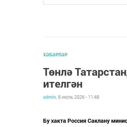
ХӘБӘРЛӘР
Төнлә Татарста
ителгән
admin,
8 июль 2026 - 11:48
Бу хакта Россия Саклану мини