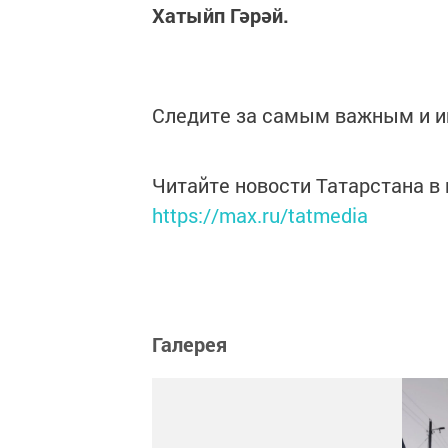
Хатыйп Гәрәй.
Следите за самым важным и 
Читайте новости Татарстана 
https://max.ru/tatmedia
Галерея