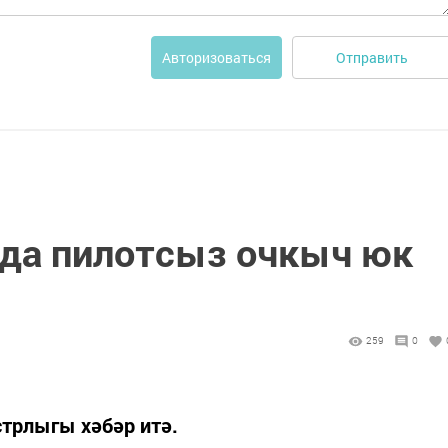
Отправить
Авторизоваться
нда пилотсыз очкыч юк
259
0
стрлыгы хәбәр итә.