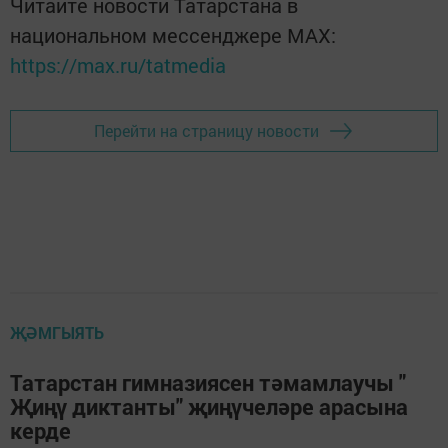
Читайте новости Татарстана в
национальном мессенджере MАХ:
https://max.ru/tatmedia
Перейти на страницу новости
ҖӘМГЫЯТЬ
Татарстан гимназиясен тәмамлаучы "
Җиңү диктанты" җиңүчеләре арасына
керде