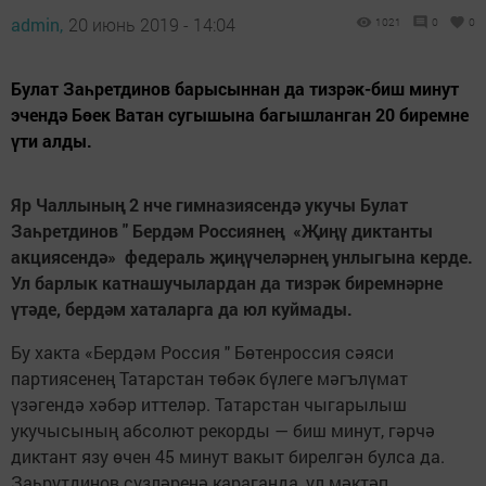
admin,
20 июнь 2019 - 14:04
1021
0
0
Булат Заһретдинов барысыннан да тизрәк-биш минут
эчендә Бөек Ватан сугышына багышланган 20 биремне
үти алды.
Яр Чаллының 2 нче гимназиясендә укучы Булат
Заһретдинов " Бердәм Россиянең «Җиңү диктанты
акциясендә» федераль җиңүчеләрнең унлыгына керде.
Ул барлык катнашучылардан да тизрәк биремнәрне
үтәде, бердәм хаталарга да юл куймады.
Бу хакта «Бердәм Россия " Бөтенроссия сәяси
партиясенең Татарстан төбәк бүлеге мәгълүмат
үзәгендә хәбәр иттеләр. Татарстан чыгарылыш
укучысының абсолют рекорды — биш минут, гәрчә
диктант язу өчен 45 минут вакыт бирелгән булса да.
Заһрутдинов сүзләренә караганда, ул мәктәп