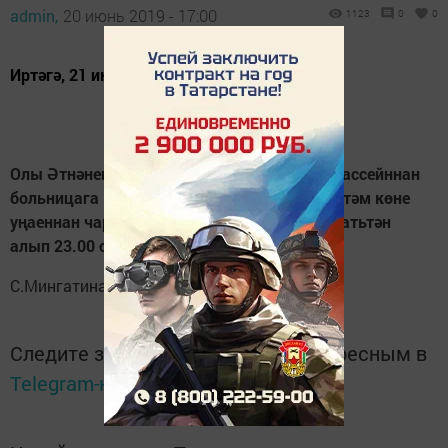
admin,
20 июнь 2019 - 17:00
1123
0
0
Иртәгә, 21 июнь көнне,
Олы Әтнәнең Совет урамының бер өлеше, бассейннан
больницага кадәрге аралык, Кайгы һәм матәм көне
уңаеннан чара уздырылу сәбәпле, 21.00 сәгатьтән
алып 23.00 сәгатькә кадәр ябык булачак.
С.Мингатина фотосы
Следите за самым важным и интересным в
Telegram-канале
Татмедиа