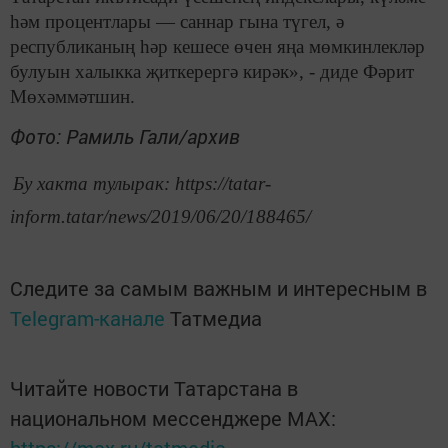
һәм процентлары — саннар гына түгел, ә
республиканың һәр кешесе өчен яңа мөмкинлекләр
булуын халыкка җиткерергә кирәк», - диде Фәрит
Мөхәммәтшин.
Фото: Рамиль Гали/архив
Бу хакта тулырак: https://tatar-
inform.tatar/news/2019/06/20/188465/
Следите за самым важным и интересным в
Telegram-канале
Татмедиа
Читайте новости Татарстана в
национальном мессенджере MАХ:
https://max.ru/tatmedia