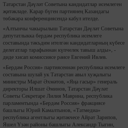
Татарстан Дәүләт Советына кандидатлар исемлеген
җитәкләде. Карар бүген партиянең Казандагы
төбәкара конференциясендә кабул ителде.
«Алтынчы чакырылыш Татарстан Дәүләт Советына
депутатлыкка бердәм республика исемлеге
составында тәкъдим ителгән кандидатларның күбесе
делегатлар тарафыннан күпчелек тавыш алды», -
диде хисап комиссиясе рәисе Евгений Ивлев.
«Бердәм Россия» партиясеннән республика исемлеге
составына шулай ук Татарстан авыл хуҗалыгы
министры Марат Әхмәтов, «Яңа гасыр» генераль
директоры Илшат Әминов, Татарстан Дәүләт
Советы Секретаре Лилия Маврина, республика
парламентында «Бердәм Россия» фракциясе
башлыгы Юрий Камалтынов, «Татмедиа»
республика агентлыгы җитәкчесе Айрат Зарипов,
Яшел Үзән районы башлыгы Александр Тыгин,