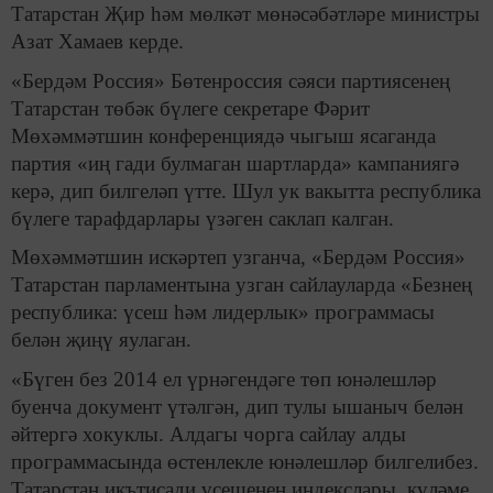
Татарстан Җир һәм мөлкәт мөнәсәбәтләре министры
Азат Хамаев керде.
«Бердәм Россия» Бөтенроссия сәяси партиясенең
Татарстан төбәк бүлеге секретаре Фәрит
Мөхәммәтшин конференциядә чыгыш ясаганда
партия «иң гади булмаган шартларда» кампаниягә
керә, дип билгеләп үтте. Шул ук вакытта республика
бүлеге тарафдарлары үзәген саклап калган.
Мөхәммәтшин искәртеп узганча, «Бердәм Россия»
Татарстан парламентына узган сайлауларда «Безнең
республика: үсеш һәм лидерлык» программасы
белән җиңү яулаган.
«Бүген без 2014 ел үрнәгендәге төп юнәлешләр
буенча документ үтәлгән, дип тулы ышаныч белән
әйтергә хокуклы. Алдагы чорга сайлау алды
программасында өстенлекле юнәлешләр билгелибез.
Татарстан икътисади үсешенең индекслары, күләме