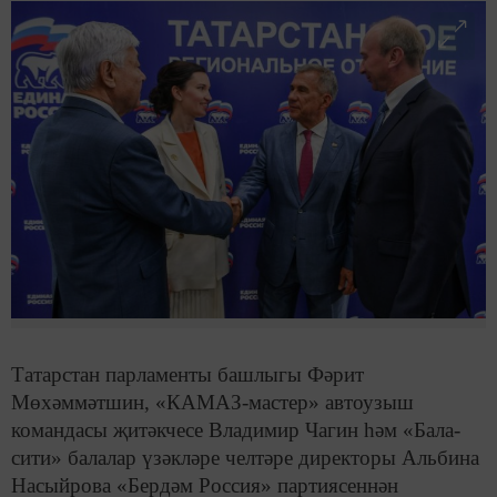
Татарстан парламенты башлыгы Фәрит
Мөхәммәтшин, «КАМАЗ-мастер» автоузыш
командасы җитәкчесе Владимир Чагин һәм «Бала-
сити» балалар үзәкләре челтәре директоры Альбина
Насыйрова «Бердәм Россия» партиясеннән