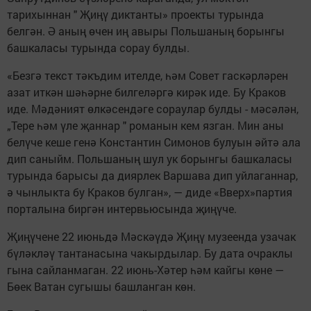
тарихыннан " Җиңү диктанты» проекты турында
белгән. Ә аның өчен иң авыры Польшаның борынгы
башкаласы турында сорау булды.
«Безгә текст тәкъдим ителде, һәм Совет гаскәрләрен
азат иткән шәһәрне билгеләргә кирәк иде. Бу Краков
иде. Мәдәният өлкәсендәге сораулар булды - мәсәлән,
„Тере һәм үле җаннар " романын кем язган. Мин аны
белүче кеше генә Константин Симонов булуын әйтә ала
дип саныйм. Польшаның шул ук борынгы башкаласы
турында барысы да диярлек Варшава дип уйлаганнар,
ә чынлыкта бу Краков булган», — диде «Вверх»партия
порталына биргән интервьюсында җиңүче.
Җиңүчене 22 июньдә Мәскәүдә Җиңү музеенда узачак
бүләкләү тантанасына чакырдылар. Бу дата очраклы
гына сайланмаган. 22 июнь-Хәтер һәм кайгы көне —
Бөек Ватан сугышы башланган көн.