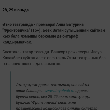
28, 29 июньдә
Әтнә театрында - премьера! Анна Батурина
"Фронтовичка" (16+). Бөек Ватан сугышыннан кайткан
кыз бала язмышы беркемне дә битараф
калдырмаячак.
Спектакль татар телендә. Башкорт режиссеры Илсур
Казакбаев куйган әлеге спектакль Әтнә театрының бер
генә спектакленә дә ошамаган.
Әтнә дәүләт драма театрының яңа сайты
эшли башлады.
www.atnyateatr.ru
адресы
буенча кереп, сез 28, 29 июнь көннәрендә
булачак "Фронтовичка" спектакле
премьерасына комиссиясез онлайн билетлар