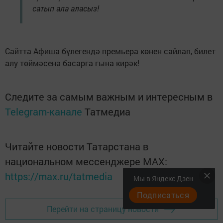
сатып ала аласыз!
Сайтта Афиша бүлегендә премьера көнен сайлап, билет
алу төймәсенә басарга гына кирәк!
Следите за самым важным и интересным в
Telegram-канале
Татмедиа
Читайте новости Татарстана в
национальном мессенджере MАХ:
https://max.ru/tatmedia
Мы в Яндекс Дзен
Подписаться
Перейти на страницу новости