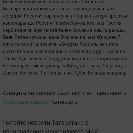
Бөек Ватан сугышы вакыйгалары темасына
Бөтенроссия тарихи диктанты 7 майда узды һәм
«Бердәм Россия» партиясенең «Тарихи хәтер» проекты
кысаларында Россия Тарихи Җәмгыяте һәм Россия
хәрби-тарихи җәмгыяте белән берлектә оештырылды.
Бөек Ватан сугышы вакыйгаларына һәм Җиңүнең 74
еллыгына багышланган «Бердәм Россия» акциясе
бөтен Россия һәм дөньяның 23 илендә узды. Казанда
теләге булган кешеләр дүрт мәйданчыкта тарих буенча
белемнәрен тикшерделәр. » Җиңү диктанты " шулай ук
Әлмәт, Бөгелмә, Яр Чаллы һәм Түбән Камада яздылар.
Следите за самым важным и интересным в
Telegram-канале
Татмедиа
Читайте новости Татарстана в
национальном мессенджере MАХ: