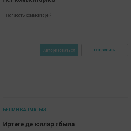
Отправить
Авторизоваться
БЕЛМИ КАЛМАГЫЗ
Иртәгә дә юллар ябыла