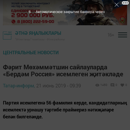
5
Автоматическое закрытие баннера через
ӘТНӘ ЯҢАЛЫКЛАРЫ
16+
"Әтнә таңы" газетасы - Әтнә районы
ЦЕНТРАЛЬНЫЕ НОВОСТИ
Фәрит Мөхәммәтшин сайлауларда
«Бердәм Россия» исемлеген җитәкләде
Татар-информ,
21 июнь 2019 - 09:39
1450
0
0
Партия исемлегенә 56 фамилия керде, кандидатларның
исемлектә урнашу тәртибе праймериз нәтиҗәләре
белән билгеләнде.