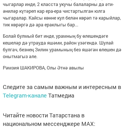
чыгарлар инде, 2 класста укучы балаларны да әти-
әниләр күтәреп кар ера-ера чистартылган юлга
чыгаралар. Кайсы көнне кул белән көрәп тә карыйлар,
тик көрәргә дә ара ераклыгы бар...
Болай булмый бит инде, урамның бу өлешендәге
кешеләр дә утрауда яшәми, район үзәгендә. Шулай
булгач, безнең Зилин урамының без яшәгән өлешен дә
онытмагыз әле.
Рәмзия ШАКИРОВА, Олы Әтнә авылы
Следите за самым важным и интересным в
Telegram-канале
Татмедиа
Читайте новости Татарстана в
национальном мессенджере MАХ: