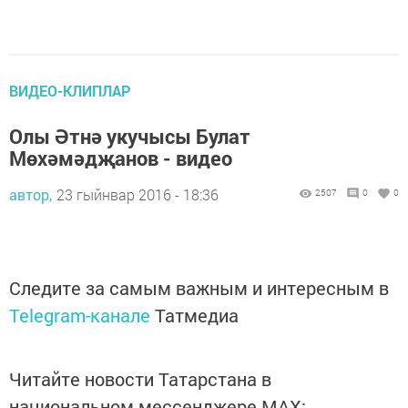
ВИДЕО-КЛИПЛАР
Олы Әтнә укучысы Булат
Мөхәмәдҗанов - видео
автор,
23 гыйнвар 2016 - 18:36
2507
0
0
Следите за самым важным и интересным в
Telegram-канале
Татмедиа
Читайте новости Татарстана в
национальном мессенджере MАХ: