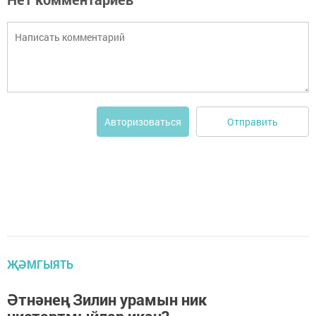
Отправить
Авторизоваться
ҖӘМГЫЯТЬ
Әтнәнең Зилин урамын ник