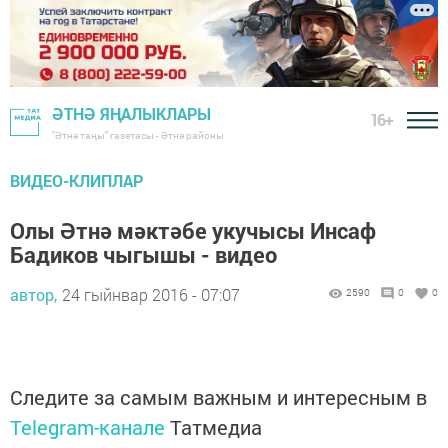
ӘТНӘ ЯҢАЛЫКЛАРЫ
16+
"Әтнә таңы" газетасы - Әтнә районы
ВИДЕО-КЛИПЛАР
Олы Әтнә мәктәбе укучысы Инсаф
Бадиков чыгышы - видео
автор,
24 гыйнвар 2016 - 07:07
2590
0
0
Следите за самым важным и интересным в
Telegram-канале
Татмедиа