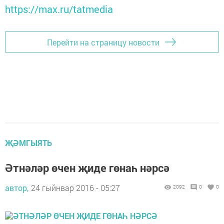
https://max.ru/tatmedia
Перейти на страницу новости
ҖӘМГЫЯТЬ
Әтнәләр өчен җиде гөнаһ нәрсә
автор,
24 гыйнвар 2016 - 05:27
2092
0
0