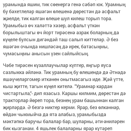
урамында яшим, тик сөенергә генә сәбәп юк. Урамның
бу бәхетлеләр яшәгән өлешенә дөрестән дә асфальт
җәелде, тик калган өлеше шул килеш торып тора.
Урамыбыз өч халәттә хәзер, асфальт үткән
борылыштагы өч йорт тирәсенә азрак боларның да
күңеле булсын дигәндәй таш салып киттеләр. Ә без
яшәгән очында нишләсәң дә ирек, батасыңмы,
чумасыңмы анысын үзен сайлыйсың.
Чәбе тирәсен күзаллаучылар күптер, яңгыр яуса
сазлыкка әйләнә. Тик урамның бу өлешендә дә Әтнәдә
яшәүчеләргомер иткәнен онытмасагыз иде. Җәй үтте,
кыш җитте, тагын күңел кителә. "Урамнар кардан
чистартыла,"- дип язасыз. Каршы килмим, дөрестән дә
тракторлар йөреп тора, безнең урам башыннан калган
җирләрдә. Ә безгә никтер керми. Ярар, без өлкәннәр,
өйдән чыкмыйча да ята алабыз, урамыбызда
мәктәпкә баручы балалар бар, шуларны, әти-әниләрен
бик кызганам. 4 яшьлек балаларны ярар күтәреп