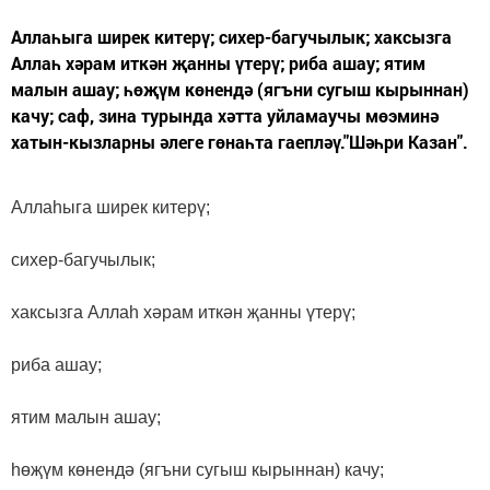
Аллаһыга ширек китерү; сихер-багучылык; хаксызга
Аллаһ хәрам иткән җанны үтерү; риба ашау; ятим
малын ашау; һөҗүм көнендә (ягъни сугыш кырыннан)
качу; саф, зина турында хәтта уйламаучы мөэминә
хатын-кызларны әлеге гөнаһта гаепләү."Шәһри Казан".
Аллаһыга ширек китерү;
сихер-багучылык;
хаксызга Аллаһ хәрам иткән җанны үтерү;
риба ашау;
ятим малын ашау;
һөҗүм көнендә (ягъни сугыш кырыннан) качу;