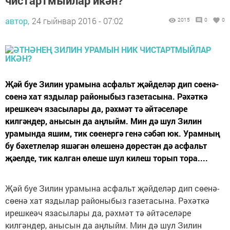
чистартмыйлар икән?
автор,
24 гыйнвар 2016 - 07:02
2015
0
0
Җәй буе Зилин урамына асфальт җәйделәр дип сөенә-
сөенә хат яздылар районыбыз газетасына. Рәхәткә
ирешкеәч язасылары да, рәхмәт тә әйтәселәре
килгәндер, анысын да аңлыйм. Мин дә шул Зилин
урамында яшим, тик сөенергә генә сәбәп юк. Урамның
бу бәхетлеләр яшәгән өлешенә дөрестән дә асфальт
җәелде, тик калган өлеше шул килеш торып тора....
Җәй буе Зилин урамына асфальт җәйделәр дип сөенә-
сөенә хат яздылар районыбыз газетасына. Рәхәткә
ирешкеәч язасылары да, рәхмәт тә әйтәселәре
килгәндер, анысын да аңлыйм. Мин дә шул Зилин