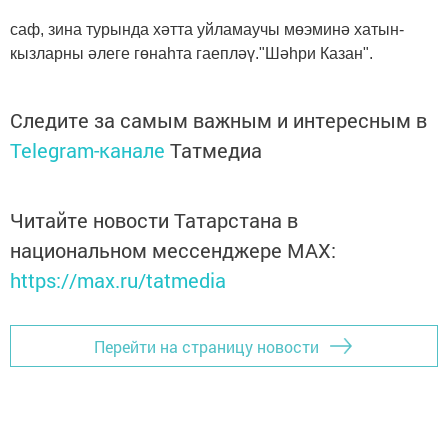
саф, зина турында хәтта уйламаучы мөэминә хатын-
кызларны әлеге гөнаһта гаепләү."Шәһри Казан".
Следите за самым важным и интересным в
Telegram-канале
Татмедиа
Читайте новости Татарстана в
национальном мессенджере MАХ:
https://max.ru/tatmedia
Перейти на страницу новости