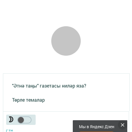
"Әтнә таңы" газетасы ниләр яза?
Төрле темалар
Мы в Яндекс Дзен